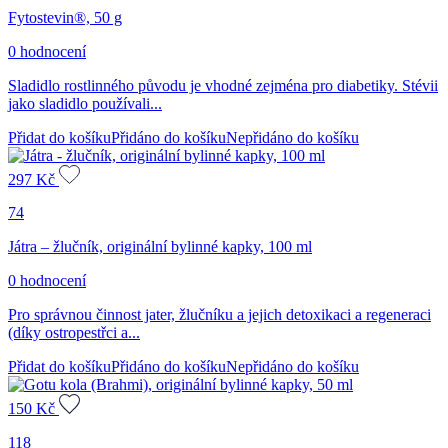
Fytostevin®, 50 g
0 hodnocení
Sladidlo rostlinného původu je vhodné zejména pro diabetiky. Stévii
jako sladidlo používali...
Přidat do košíku
Přidáno do košíku
Nepřidáno do košíku
297
Kč
74
Játra – žlučník, originální bylinné kapky, 100 ml
0 hodnocení
Pro správnou činnost jater, žlučníku a jejich detoxikaci a regeneraci
(díky ostropestřci a...
Přidat do košíku
Přidáno do košíku
Nepřidáno do košíku
150
Kč
118