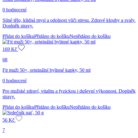
0 hodnocení
Silné tělo, klidná mysl a odolnost vůči stresu. Zdravé klouby a svaly.
Doplněk stravy.
Přidat do košíku
Přidáno do košíku
Nepřidáno do košíku
169
Kč
68
Fit muži 50+, originální bylinné kapky, 50 ml
0 hodnocení
Pro mužské zdraví, vitalitu a fyzickou i duševní výkonnost. Doplněk
stravy.
Přidat do košíku
Přidáno do košíku
Nepřidáno do košíku
56
Kč
7