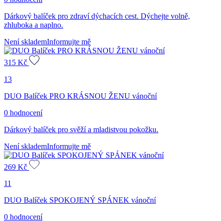
Dárkový balíček pro zdraví dýchacích cest. Dýchejte volně,
zhluboka a naplno.
Není skladem
Informujte mě
315
Kč
13
DUO Balíček PRO KRÁSNOU ŽENU vánoční
0 hodnocení
Dárkový balíček pro svěží a mladistvou pokožku.
Není skladem
Informujte mě
269
Kč
11
DUO Balíček SPOKOJENÝ SPÁNEK vánoční
0 hodnocení