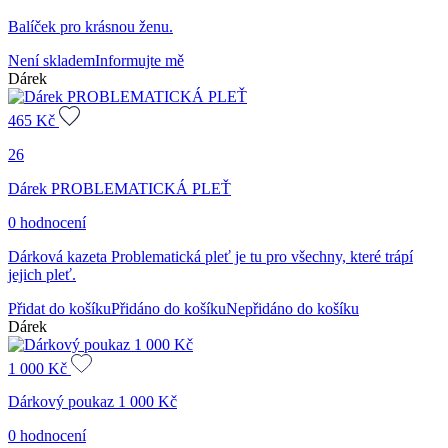
Balíček pro krásnou ženu.
Není skladem
Informujte mě
Dárek
465
Kč
26
Dárek PROBLEMATICKÁ PLEŤ
0 hodnocení
Dárková kazeta Problematická pleť je tu pro všechny, které trápí
jejich pleť.
Přidat do košíku
Přidáno do košíku
Nepřidáno do košíku
Dárek
1 000
Kč
Dárkový poukaz 1 000 Kč
0 hodnocení