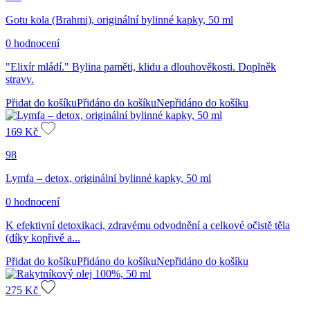
Gotu kola (Brahmi), originální bylinné kapky, 50 ml
0 hodnocení
"Elixír mládí." Bylina paměti, klidu a dlouhověkosti. Doplněk
stravy.
Přidat do košíku
Přidáno do košíku
Nepřidáno do košíku
169
Kč
98
Lymfa – detox, originální bylinné kapky, 50 ml
0 hodnocení
K efektivní detoxikaci, zdravému odvodnění a celkové očistě těla
(díky kopřivě a...
Přidat do košíku
Přidáno do košíku
Nepřidáno do košíku
275
Kč