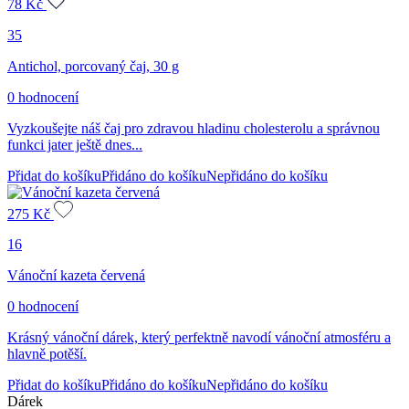
78
Kč
35
Antichol, porcovaný čaj, 30 g
0 hodnocení
Vyzkoušejte náš čaj pro zdravou hladinu cholesterolu a správnou
funkci jater ještě dnes...
Přidat do košíku
Přidáno do košíku
Nepřidáno do košíku
275
Kč
16
Vánoční kazeta červená
0 hodnocení
Krásný vánoční dárek, který perfektně navodí vánoční atmosféru a
hlavně potěší.
Přidat do košíku
Přidáno do košíku
Nepřidáno do košíku
Dárek