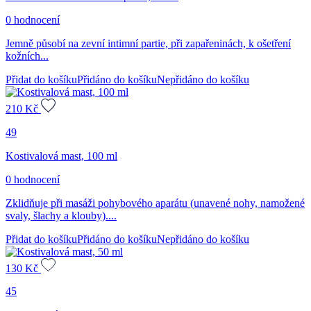
0 hodnocení
Jemně působí na zevní intimní partie, při zapařeninách, k ošetření
kožních...
Přidat do košíku
Přidáno do košíku
Nepřidáno do košíku
210
Kč
49
Kostivalová mast, 100 ml
0 hodnocení
Zklidňuje při masáži pohybového aparátu (unavené nohy, namožené
svaly, šlachy a klouby)....
Přidat do košíku
Přidáno do košíku
Nepřidáno do košíku
130
Kč
45