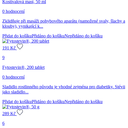
Kostivalová mast, 50 ml
0 hodnocení
Zklidňuje při masáži pohybového aparátu (namožené svaly, šlachy a
klouby), vynikající k...
Přidat do košíku
Přidáno do košíku
Nepřidáno do košíku
191
Kč
9
Fytostevin®, 200 tablet
0 hodnocení
Sladidlo rostlinného původu je vhodné zejména pro diabetiky. Stévii
jako sladidlo...
Přidat do košíku
Přidáno do košíku
Nepřidáno do košíku
289
Kč
6