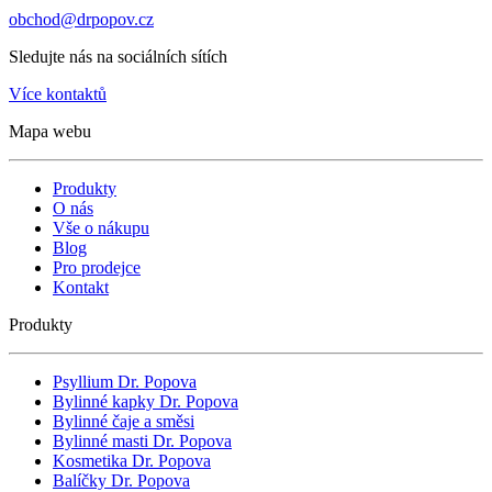
obchod@drpopov.cz
Sledujte nás na sociálních sítích
Více kontaktů
Mapa webu
Produkty
O nás
Vše o nákupu
Blog
Pro prodejce
Kontakt
Produkty
Psyllium Dr. Popova
Bylinné kapky Dr. Popova
Bylinné čaje a směsi
Bylinné masti Dr. Popova
Kosmetika Dr. Popova
Balíčky Dr. Popova