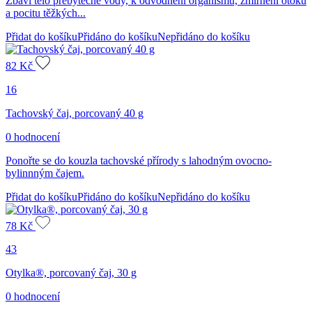
Zbaví tělo přebytečné vody, k odvodnění organismu, zmírnění otoků
a pocitu těžkých...
Přidat do košíku
Přidáno do košíku
Nepřidáno do košíku
82
Kč
16
Tachovský čaj, porcovaný 40 g
0 hodnocení
Ponořte se do kouzla tachovské přírody s lahodným ovocno-
bylinnným čajem.
Přidat do košíku
Přidáno do košíku
Nepřidáno do košíku
78
Kč
43
Otylka®, porcovaný čaj, 30 g
0 hodnocení