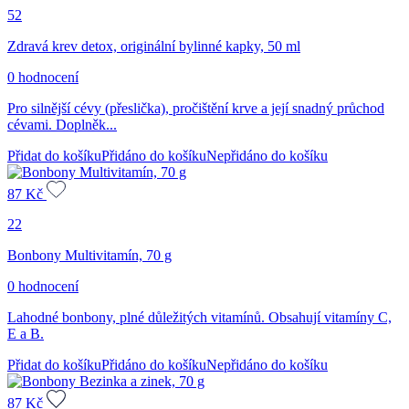
52
Zdravá krev detox, originální bylinné kapky, 50 ml
0 hodnocení
Pro silnější cévy (přeslička), pročištění krve a její snadný průchod
cévami. Doplněk...
Přidat do košíku
Přidáno do košíku
Nepřidáno do košíku
87
Kč
22
Bonbony Multivitamín, 70 g
0 hodnocení
Lahodné bonbony, plné důležitých vitamínů. Obsahují vitamíny C,
E a B.
Přidat do košíku
Přidáno do košíku
Nepřidáno do košíku
87
Kč