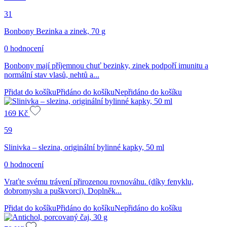
31
Bonbony Bezinka a zinek, 70 g
0 hodnocení
Bonbony mají příjemnou chuť bezinky, zinek podpoří imunitu a
normální stav vlasů, nehtů a...
Přidat do košíku
Přidáno do košíku
Nepřidáno do košíku
169
Kč
59
Slinivka – slezina, originální bylinné kapky, 50 ml
0 hodnocení
Vraťte svému trávení přirozenou rovnováhu. (díky fenyklu,
dobromyslu a puškvorci). Doplněk...
Přidat do košíku
Přidáno do košíku
Nepřidáno do košíku