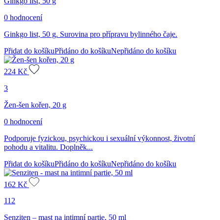
Ginkgo list, 50 g
0 hodnocení
Ginkgo list, 50 g. Surovina pro přípravu bylinného čaje.
Přidat do košíku
Přidáno do košíku
Nepřidáno do košíku
224
Kč
3
Žen-šen kořen, 20 g
0 hodnocení
Podporuje fyzickou, psychickou i sexuální výkonnost, životní
pohodu a vitalitu. Doplněk...
Přidat do košíku
Přidáno do košíku
Nepřidáno do košíku
162
Kč
112
Senziten – mast na intimní partie, 50 ml