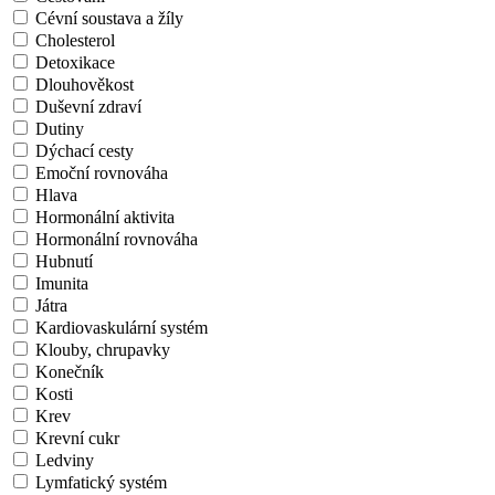
Cévní soustava a žíly
Cholesterol
Detoxikace
Dlouhověkost
Duševní zdraví
Dutiny
Dýchací cesty
Emoční rovnováha
Hlava
Hormonální aktivita
Hormonální rovnováha
Hubnutí
Imunita
Játra
Kardiovaskulární systém
Klouby, chrupavky
Konečník
Kosti
Krev
Krevní cukr
Ledviny
Lymfatický systém