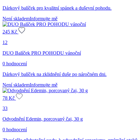
Dárkový balíček pro kvalitní spánek a duševní pohodu.
Není skladem
Informujte mě
245
Kč
12
DUO Balíček PRO POHODU vánoční
0 hodnocení
Dárkový balíček na zklidnění duše po náročném dni.
Není skladem
Informujte mě
78
Kč
33
Odvodnění Edemin, porcovaný čaj, 30 g
0 hodnocení