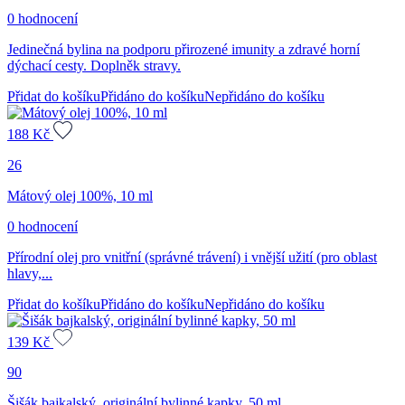
0 hodnocení
Jedinečná bylina na podporu přirozené imunity a zdravé horní
dýchací cesty. Doplněk stravy.
Přidat do košíku
Přidáno do košíku
Nepřidáno do košíku
188
Kč
26
Mátový olej 100%, 10 ml
0 hodnocení
Přírodní olej pro vnitřní (správné trávení) i vnější užití (pro oblast
hlavy,...
Přidat do košíku
Přidáno do košíku
Nepřidáno do košíku
139
Kč
90
Šišák bajkalský, originální bylinné kapky, 50 ml