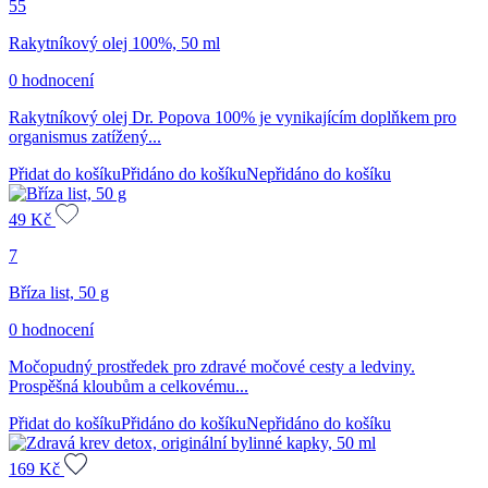
55
Rakytníkový olej 100%, 50 ml
0 hodnocení
Rakytníkový olej Dr. Popova 100% je vynikajícím doplňkem pro
organismus zatížený...
Přidat do košíku
Přidáno do košíku
Nepřidáno do košíku
49
Kč
7
Bříza list, 50 g
0 hodnocení
Močopudný prostředek pro zdravé močové cesty a ledviny.
Prospěšná kloubům a celkovému...
Přidat do košíku
Přidáno do košíku
Nepřidáno do košíku
169
Kč