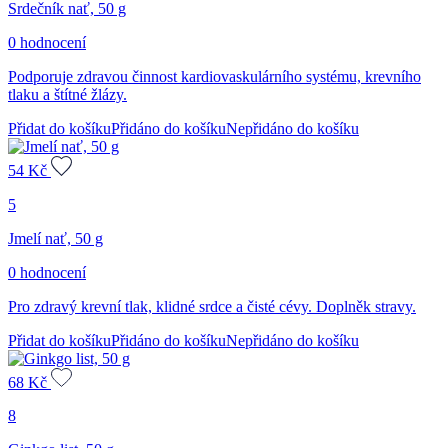
Srdečník nať, 50 g
0 hodnocení
Podporuje zdravou činnost kardiovaskulárního systému, krevního
tlaku a štítné žlázy.
Přidat do košíku
Přidáno do košíku
Nepřidáno do košíku
54
Kč
5
Jmelí nať, 50 g
0 hodnocení
Pro zdravý krevní tlak, klidné srdce a čisté cévy. Doplněk stravy.
Přidat do košíku
Přidáno do košíku
Nepřidáno do košíku
68
Kč
8