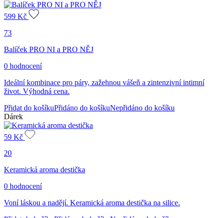
599
Kč
73
Balíček PRO NI a PRO NĚJ
0 hodnocení
Ideální kombinace pro páry, zažehnou vášeň a zintenzivní intimní
život. Výhodná cena.
Přidat do košíku
Přidáno do košíku
Nepřidáno do košíku
Dárek
59
Kč
20
Keramická aroma destička
0 hodnocení
Voní láskou a nadějí. Keramická aroma destička na silice.