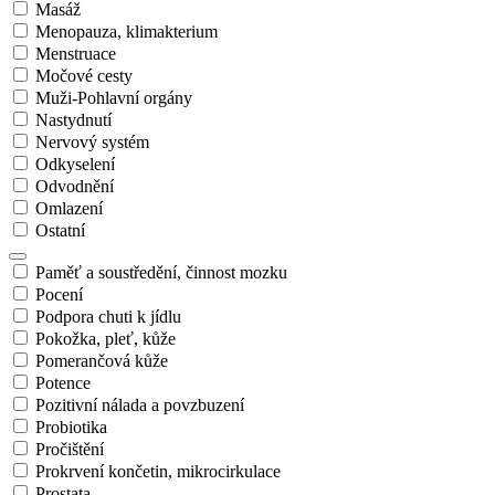
Masáž
Menopauza, klimakterium
Menstruace
Močové cesty
Muži-Pohlavní orgány
Nastydnutí
Nervový systém
Odkyselení
Odvodnění
Omlazení
Ostatní
Paměť a soustředění, činnost mozku
Pocení
Podpora chuti k jídlu
Pokožka, pleť, kůže
Pomerančová kůže
Potence
Pozitivní nálada a povzbuzení
Probiotika
Pročištění
Prokrvení končetin, mikrocirkulace
Prostata