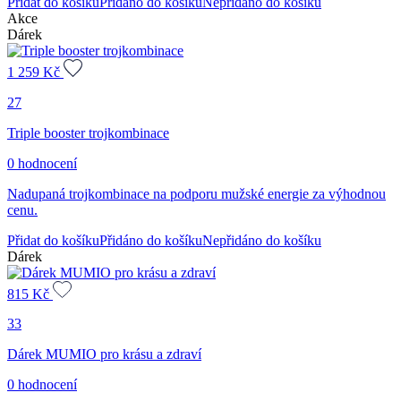
Přidat do košíku
Přidáno do košíku
Nepřidáno do košíku
Akce
Dárek
1 259
Kč
27
Triple booster trojkombinace
0 hodnocení
Nadupaná trojkombinace na podporu mužské energie za výhodnou
cenu.
Přidat do košíku
Přidáno do košíku
Nepřidáno do košíku
Dárek
815
Kč
33
Dárek MUMIO pro krásu a zdraví
0 hodnocení