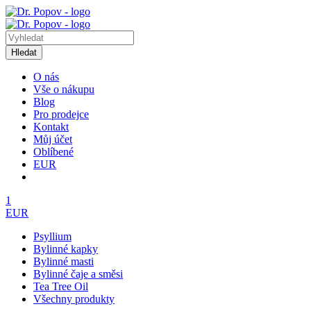
Hledat
O nás
Vše o nákupu
Blog
Pro prodejce
Kontakt
Můj účet
Oblíbené
EUR
1
EUR
Psyllium
Bylinné kapky
Bylinné masti
Bylinné čaje a směsi
Tea Tree Oil
Všechny produkty