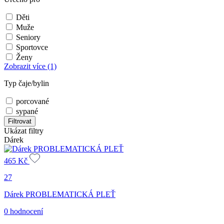
Děti
Muže
Seniory
Sportovce
Ženy
Zobrazit více
(1)
Typ čaje/bylin
porcované
sypané
Filtrovat
Ukázat filtry
Dárek
465
Kč
27
Dárek PROBLEMATICKÁ PLEŤ
0 hodnocení