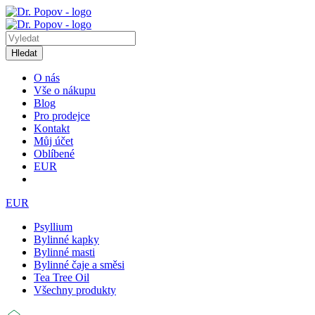
Hledat
O nás
Vše o nákupu
Blog
Pro prodejce
Kontakt
Můj účet
Oblíbené
EUR
EUR
Psyllium
Bylinné kapky
Bylinné masti
Bylinné čaje a směsi
Tea Tree Oil
Všechny produkty