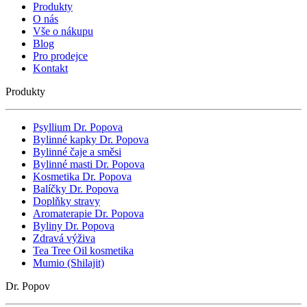
Produkty
O nás
Vše o nákupu
Blog
Pro prodejce
Kontakt
Produkty
Psyllium Dr. Popova
Bylinné kapky Dr. Popova
Bylinné čaje a směsi
Bylinné masti Dr. Popova
Kosmetika Dr. Popova
Balíčky Dr. Popova
Doplňky stravy
Aromaterapie Dr. Popova
Byliny Dr. Popova
Zdravá výživa
Tea Tree Oil kosmetika
Mumio (Shilajit)
Dr. Popov