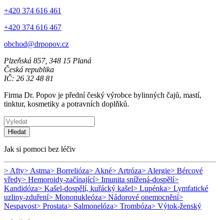
+420 374 616 461
+420 374 616 467
obchod@drpopov.cz
Plzeňská 857, 348 15 Planá
Česká republika
IČ: 26 32 48 81
Firma Dr. Popov je přední český výrobce bylinných čajů, mastí,
tinktur, kosmetiky a potravních doplňků.
Hledat
Jak si pomoci bez léčiv
> Afty
> Astma
> Borrelióza
> Akné
> Artróza
> Alergie
> Bércové
vředy
> Hemoroidy-začínající
> Imunita snížená-dospělí
>
Kandidóza
> Kašel-dospělí, kuřácký kašel
> Lupénka
> Lymfatické
uzliny-zduření
> Mononukleóza
> Nádorové onemocnění
>
Nespavost
> Prostata
> Salmonelóza
> Trombóza
> Výtok-ženský