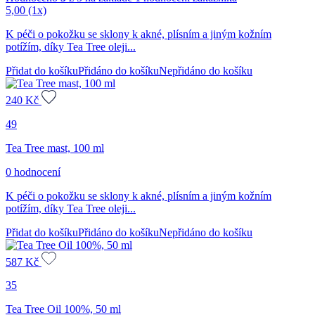
5,00
(1x)
K péči o pokožku se sklony k akné, plísním a jiným kožním
potížím, díky Tea Tree oleji...
Přidat do košíku
Přidáno do košíku
Nepřidáno do košíku
240
Kč
49
Tea Tree mast, 100 ml
0 hodnocení
K péči o pokožku se sklony k akné, plísním a jiným kožním
potížím, díky Tea Tree oleji...
Přidat do košíku
Přidáno do košíku
Nepřidáno do košíku
587
Kč
35
Tea Tree Oil 100%, 50 ml