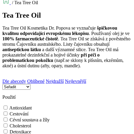
/
Tea Tree Oil
Tea Tree Oil
Tea Tree Oil Kosmetika Dr. Popova se vyznačuje
špičkovou
kvalitou odpovídající evropskému lékopisu
. Používaný olej je ve
100% farmaceutické čistotě
. Tea Tree Oil se získává z pověstného
stromu Čajovníku australského. Listy čajovníku obsahují
antiseptickou látku
a další významné silice. Tea Tree Oil má
prokazatelné dezinfekční a hojivé účinky
při péči o
problematickou pokožku
(např.se sklony k plísním, ekzémům,
akné) a ústní dutinu (afty, opary, mandle).
Dle abecedy
Oblíbené
Nejdražší
Nejlevnější
Použití
Antioxidant
Cestování
Cévní soustava a žíly
Cholesterol
Detoxikace