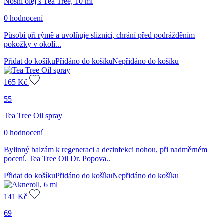
Nosní olej s Tea Tree, 10 ml
0 hodnocení
Působí při rýmě a uvolňuje sliznici, chrání před podrážděním
pokožky v okolí...
Přidat do košíku
Přidáno do košíku
Nepřidáno do košíku
165
Kč
55
Tea Tree Oil spray
0 hodnocení
Bylinný balzám k regeneraci a dezinfekci nohou, při nadměrném
pocení. Tea Tree Oil Dr. Popova...
Přidat do košíku
Přidáno do košíku
Nepřidáno do košíku
141
Kč
69