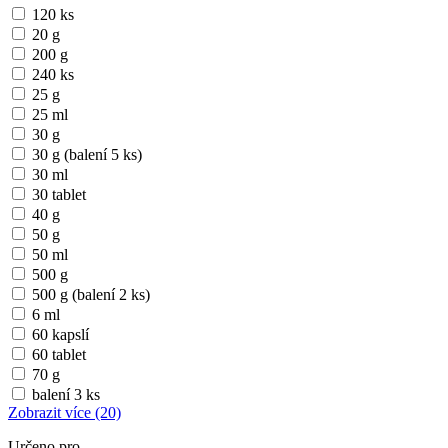
120 ks
20 g
200 g
240 ks
25 g
25 ml
30 g
30 g (balení 5 ks)
30 ml
30 tablet
40 g
50 g
50 ml
500 g
500 g (balení 2 ks)
6 ml
60 kapslí
60 tablet
70 g
balení 3 ks
Zobrazit více
(20)
Určeno pro