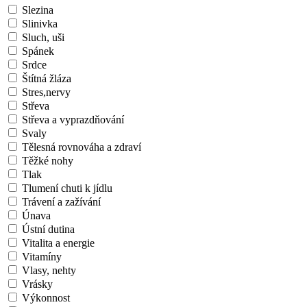
Slezina
Slinivka
Sluch, uši
Spánek
Srdce
Štítná žláza
Stres,nervy
Střeva
Střeva a vyprazdňování
Svaly
Tělesná rovnováha a zdraví
Těžké nohy
Tlak
Tlumení chuti k jídlu
Trávení a zažívání
Únava
Ústní dutina
Vitalita a energie
Vitamíny
Vlasy, nehty
Vrásky
Výkonnost