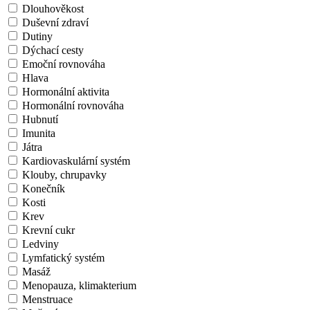
Dlouhověkost
Duševní zdraví
Dutiny
Dýchací cesty
Emoční rovnováha
Hlava
Hormonální aktivita
Hormonální rovnováha
Hubnutí
Imunita
Játra
Kardiovaskulární systém
Klouby, chrupavky
Konečník
Kosti
Krev
Krevní cukr
Ledviny
Lymfatický systém
Masáž
Menopauza, klimakterium
Menstruace