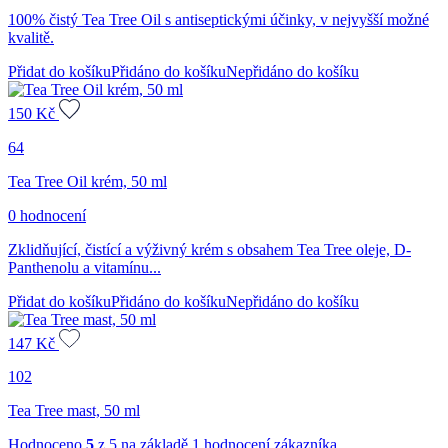
100% čistý Tea Tree Oil s antiseptickými účinky, v nejvyšší možné
kvalitě.
Přidat do košíku
Přidáno do košíku
Nepřidáno do košíku
150
Kč
64
Tea Tree Oil krém, 50 ml
0 hodnocení
Zklidňující, čistící a výživný krém s obsahem Tea Tree oleje, D-
Panthenolu a vitamínu...
Přidat do košíku
Přidáno do košíku
Nepřidáno do košíku
147
Kč
102
Tea Tree mast, 50 ml
Hodnoceno
5
z 5 na základě
1
hodnocení zákazníka