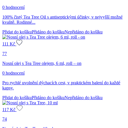
0 hodnocení
100% čistý Tea Tree Oil s antiseptickými účinky, v nejvyšší možné
kvalitě. Rodinné...
Přidat do košíku
Přidáno do košíku
Nepřidáno do košíku
111
Kč
77
Nosní olej s Tea Tree olejem, 6 ml, roll – on
0 hodnocení
Pro rychlé uvolnění dýchacích cest, v praktickém balení do každé
kapsy.
Přidat do košíku
Přidáno do košíku
Nepřidáno do košíku
117
Kč
74