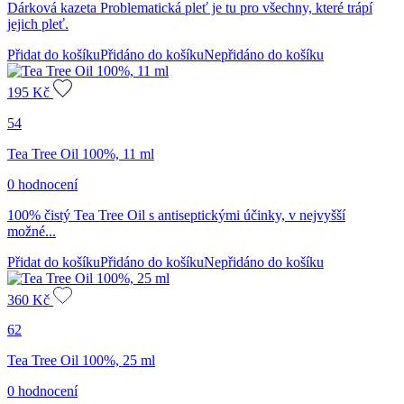
Dárková kazeta Problematická pleť je tu pro všechny, které trápí
jejich pleť.
Přidat do košíku
Přidáno do košíku
Nepřidáno do košíku
195
Kč
54
Tea Tree Oil 100%, 11 ml
0 hodnocení
100% čistý Tea Tree Oil s antiseptickými účinky, v nejvyšší
možné...
Přidat do košíku
Přidáno do košíku
Nepřidáno do košíku
360
Kč
62
Tea Tree Oil 100%, 25 ml
0 hodnocení