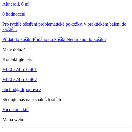
Akneroll, 6 ml
0 hodnocení
Pro rychlé ošetření problematické pokožky, v praktickém balení do
každé...
Přidat do košíku
Přidáno do košíku
Nepřidáno do košíku
Máte dotaz?
Kontaktujte nás.
+420 374 616 461
+420 374 616 467
obchod@drpopov.cz
Sledujte nás na sociálních sítích
Více kontaktů
Mapa webu