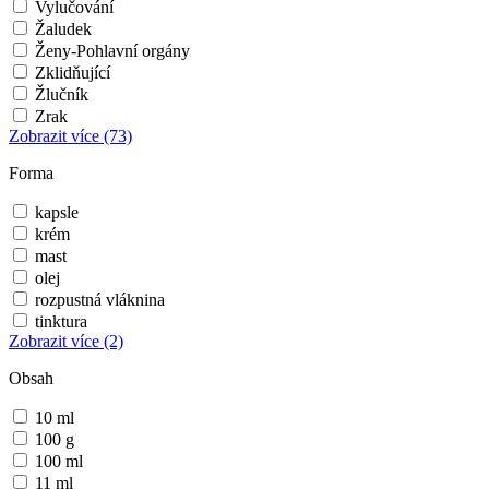
Vylučování
Žaludek
Ženy-Pohlavní orgány
Zklidňující
Žlučník
Zrak
Zobrazit více
(73)
Forma
kapsle
krém
mast
olej
rozpustná vláknina
tinktura
Zobrazit více
(2)
Obsah
10 ml
100 g
100 ml
11 ml