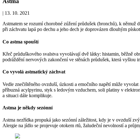
Astma
|
13. 10. 2021
Astmatem se rozumí chorobné zúžení průdušek (bronchů), k němuž doc
při záchvatu lapá po dechu a jeho dech je doprovázen dlouhým pískot
Co astma spouští
Křeč průduškového svalstva vyvolávají dvě látky: histamin, běžně obsa
podráždění nervových zakončení ve stěnách průdušek, která vyšlou i
Co vyvolá astmatický záchvat
Vedle znečištěného ovzduší, úzkosti a emočního napětí může vyvolat as
příbuzná acylpyrinu, styk s ledovým vzduchem, soli platiny v elektro
a situaci dále komplikuje.
Astma je někdy sezónní
Astma nezřídka propuká jako sezónní záležitost, kdy je v ovzduší zvý
Alergie na jídlo se projevuje otokem rtů, žaludeční nevolností a průjm