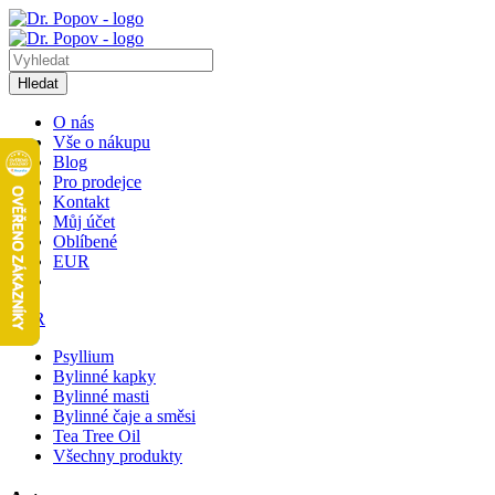
Hledat
O nás
Vše o nákupu
Blog
Pro prodejce
Kontakt
Můj účet
Oblíbené
EUR
EUR
Psyllium
Bylinné kapky
Bylinné masti
Bylinné čaje a směsi
Tea Tree Oil
Všechny produkty