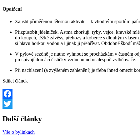
Opatření
Zajistit přiměřenou tělesnou aktivitu – k vhodným sportům patří 
Přizpůsobit jídelníček. Astma zhoršují: ryby, vejce, kravské ml
do koupelí, těžké závěsy, přehozy a koberce s dlouhým vlasem.
si hlavu horkou vodou a i jinak ji přehřívat. Obdobně škodí má
V pylové sezóně je nutno vyhnout se procházkám v časném odpo
prospívají domácí čističky vzduchu nebo alespoň zvlhčovače.
Při nachlazení (a zvýšeném zahlenění) je třeba ihned omezit k
Sdílet článek
Facebook
Twitter
Další články
Vše o bylinkách