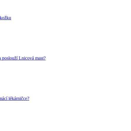
okožku
 poslouží Lnicová mast?
ácí lékárničce?