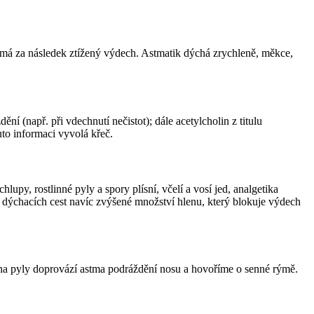
má za následek ztížený výdech. Astmatik dýchá zrychleně, měkce,
 (např. při vdechnutí nečistot); dále acetylcholin z titulu
to informaci vyvolá křeč.
upy, rostlinné pyly a spory plísní, včelí a vosí jed, analgetika
e dýchacích cest navíc zvýšené množství hlenu, který blokuje výdech
ii na pyly doprovází astma podráždění nosu a hovoříme o senné rýmě.