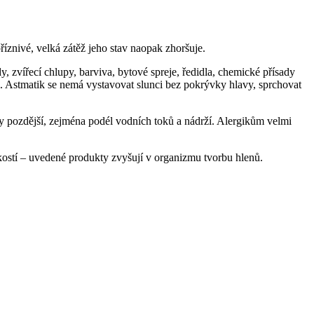
říznivé, velká zátěž jeho stav naopak zhoršuje.
y, zvířecí chlupy, barviva, bytové spreje, ředidla, chemické přísady
. Astmatik se nemá vystavovat slunci bez pokrývky hlavy, sprchovat
 pozdější, zejména podél vodních toků a nádrží. Alergikům velmi
kostí – uvedené produkty zvyšují v organizmu tvorbu hlenů.