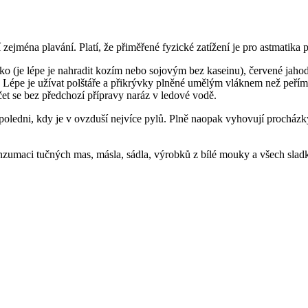
zejména plavání. Platí, že přiměřené fyzické zatížení je pro astmatika p
éko (je lépe je nahradit kozím nebo sojovým bez kaseinu), červené jahod
 Lépe je užívat polštáře a přikrývky plněné umělým vláknem než peřím
čet se bez předchozí přípravy naráz v ledové vodě.
ledni, kdy je v ovzduší nejvíce pylů. Plně naopak vyhovují procházky
onzumaci tučných mas, másla, sádla, výrobků z bílé mouky a všech slad