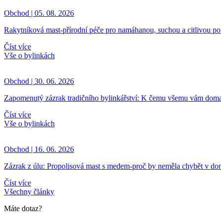
Obchod | 05. 08. 2026
Rakytníková mast-přírodní péče pro namáhanou, suchou a citlivou p
Číst více
Vše o bylinkách
Obchod | 30. 06. 2026
Zapomenutý zázrak tradičního bylinkářství: K čemu všemu vám doma
Číst více
Vše o bylinkách
Obchod | 16. 06. 2026
Zázrak z úlu: Propolisová mast s medem-proč by neměla chybět v dom
Číst více
Všechny články
Máte dotaz?