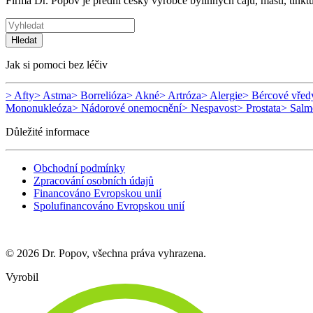
Firma Dr. Popov je přední český výrobce bylinných čajů, mastí, tinkt
Hledat
Jak si pomoci bez léčiv
> Afty
> Astma
> Borrelióza
> Akné
> Artróza
> Alergie
> Bércové vřed
Mononukleóza
> Nádorové onemocnění
> Nespavost
> Prostata
> Salm
Důležité informace
Obchodní podmínky
Zpracování osobních údajů
Financováno Evropskou unií
Spolufinancováno Evropskou unií
© 2026 Dr. Popov, všechna práva vyhrazena.
Vyrobil