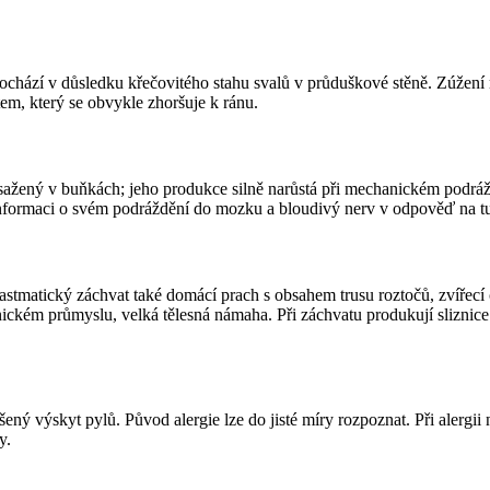
hází v důsledku křečovitého stahu svalů v průduškové stěně. Zúžení 
em, který se obvykle zhoršuje k ránu.
žený v buňkách; jeho produkce silně narůstá při mechanickém podráždění
nformaci o svém podráždění do mozku a bloudivý nerv v odpověď na tu
tmatický záchvat také domácí prach s obsahem trusu roztočů, zvířecí chl
nickém průmyslu, velká tělesná námaha. Při záchvatu produkují sliznic
šený výskyt pylů. Původ alergie lze do jisté míry rozpoznat. Při alerg
y.