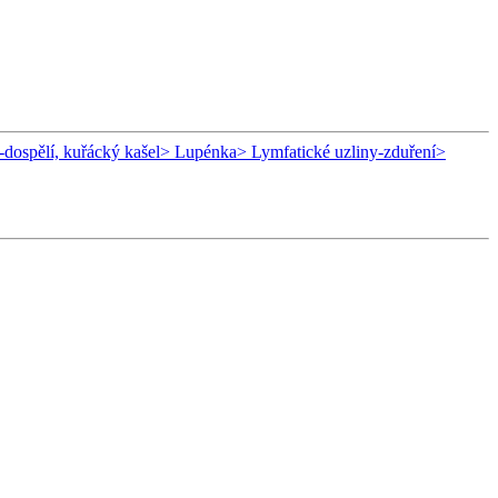
-dospělí, kuřácký kašel
> Lupénka
> Lymfatické uzliny-zduření
>