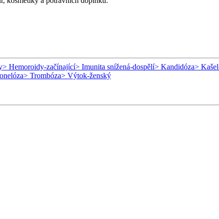
ur, kosmetiky a potravních doplňků.
y
> Hemoroidy-začínající
> Imunita snížená-dospělí
> Kandidóza
> Kašel
onelóza
> Trombóza
> Výtok-ženský