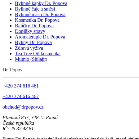
Bylinné kapky Dr. Popova
Bylinné čaje a směsi
Bylinné masti Dr. Popova
Kosmetika Dr. Popova
Balíčky Dr. Popova
Doplňky stravy
Aromaterapie Dr. Popova
Byliny Dr. Popova
Zdravá výživa
Tea Tree Oil kosmetika
Mumio (Shilajit)
Dr. Popov
+420 374 616 461
+420 374 616 467
obchod@drpopov.cz
Plzeňská 857, 348 15 Planá
Česká republika
IČ: 26 32 48 81