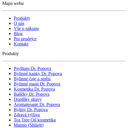
Mapa webu
Produkty
O nás
Vše o nákupu
Blog
Pro prodejce
Kontakt
Produkty
Psyllium Dr. Popova
Bylinné kapky Dr. Popova
Bylinné čaje a směsi
Bylinné masti Dr. Popova
Kosmetika Dr. Popova
Balíčky Dr. Popova
Doplňky stravy
Aromaterapie Dr. Popova
Byliny Dr. Popova
Zdravá výživa
Tea Tree Oil kosmetika
Mumio (Shilajit)