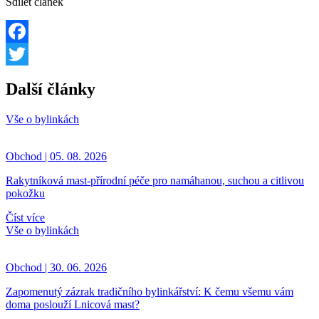
Sdílet článek
Facebook
Twitter
Další články
Vše o bylinkách
Obchod | 05. 08. 2026
Rakytníková mast-přírodní péče pro namáhanou, suchou a citlivou
pokožku
Číst více
Vše o bylinkách
Obchod | 30. 06. 2026
Zapomenutý zázrak tradičního bylinkářství: K čemu všemu vám
doma poslouží Lnicová mast?