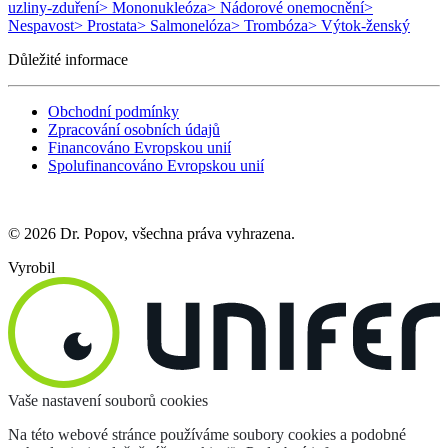
uzliny-zduření
> Mononukleóza
> Nádorové onemocnění
>
Nespavost
> Prostata
> Salmonelóza
> Trombóza
> Výtok-ženský
Důležité informace
Obchodní podmínky
Zpracování osobních údajů
Financováno Evropskou unií
Spolufinancováno Evropskou unií
© 2026 Dr. Popov, všechna práva vyhrazena.
Vyrobil
Vaše nastavení souborů cookies
Na této webové stránce používáme soubory cookies a podobné