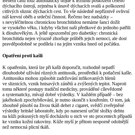
Během času totiž automaticky dojde k těžšímu poškození celého
dýchacího ústrojí, zejména k únavě dýchacích svalů a poškození
citlivých sliznic dýchacích cest. To vše následně nepříznivě ovlivní
náš krevní oběh a srdeční činnost. Řečeno bez nadsázky –
s nevyléčitelnou chronickou bronchitidou nemáme šanci dožít
se vysokého věku, i kdyby všichni naši předkové do jednoho patřili
k dlouhověkým. A ještě upozornění pro diabetiky: chronická
bronchitida nejen výrazně zhoršuje průběh jejich nemoci, ale dost
pravděpodobně se podílela i na jejím vzniku hned od počátku.
Opatření proti kašli
K opatřením, která lze při kašli doporučit, rozhodně nepatří
dlouhodobé užívání různých antitussik, prostředků k potlačení kašle.
Antitussika mohou způsobit zadržování infikovaných hlenů
ve sliznicích, vznik hnisavých zánětů a zvýšených teplot. Naproti
tomu některé postupy tradiční medicíny, prováděné cílevědomě
a systematicky, mívají dobré výsledky. V každém případě – bez
jakéhokoli zpochybňování, je nutno skončit s kouřením. O tom, jak
zhoubně působí na živou tkáň dehet z cigaret, svědčí zveřejněné
výsledky britské laboratoře, kdy po nanesení určité složky dehtu
na kůži pokusných myší docházelo u nich ve sto procentech případů
ke vzniku kožní rakoviny. Kůže myší je přitom nesporně odolnější
než nemocná plicní tkáň.