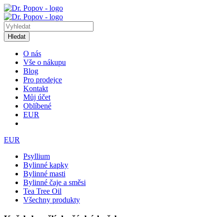
Hledat
O nás
Vše o nákupu
Blog
Pro prodejce
Kontakt
Můj účet
Oblíbené
EUR
EUR
Psyllium
Bylinné kapky
Bylinné masti
Bylinné čaje a směsi
Tea Tree Oil
Všechny produkty