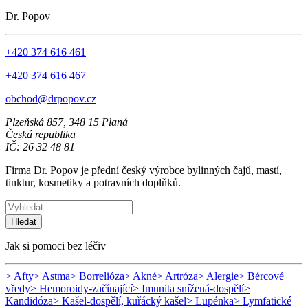
Dr. Popov
+420 374 616 461
+420 374 616 467
obchod@drpopov.cz
Plzeňská 857, 348 15 Planá
Česká republika
IČ: 26 32 48 81
Firma Dr. Popov je přední český výrobce bylinných čajů, mastí,
tinktur, kosmetiky a potravních doplňků.
Hledat
Jak si pomoci bez léčiv
> Afty
> Astma
> Borrelióza
> Akné
> Artróza
> Alergie
> Bércové
vředy
> Hemoroidy-začínající
> Imunita snížená-dospělí
>
Kandidóza
> Kašel-dospělí, kuřácký kašel
> Lupénka
> Lymfatické