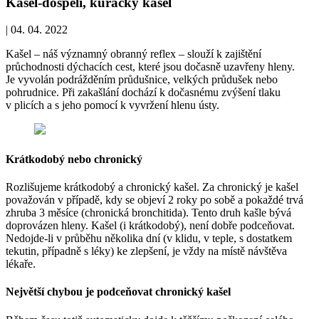
Kašel-dospělí, kuřácký kašel
|
04. 04. 2022
Kašel – náš významný obranný reflex – slouží k zajištění
průchodnosti dýchacích cest, které jsou dočasně uzavřeny hleny.
Je vyvolán podrážděním průdušnice, velkých průdušek nebo
pohrudnice. Při zakašlání dochází k dočasnému zvýšení tlaku
v plicích a s jeho pomocí k vyvržení hlenu ústy.
Krátkodobý nebo chronický
Rozlišujeme krátkodobý a chronický kašel. Za chronický je kašel
považován v případě, kdy se objeví 2 roky po sobě a pokaždé trvá
zhruba 3 měsíce (chronická bronchitida). Tento druh kašle bývá
doprovázen hleny. Kašel (i krátkodobý), není dobře podceňovat.
Nedojde-li v průběhu několika dní (v klidu, v teple, s dostatkem
tekutin, případně s léky) ke zlepšení, je vždy na místě návštěva
lékaře.
Největší chybou je podceňovat chronický kašel