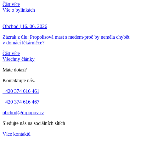
Číst více
Vše o bylinkách
Obchod | 16. 06. 2026
Zázrak z úlu: Propolisová mast s medem-proč by neměla chybět
v domácí lékárničce?
Číst více
Všechny články
Máte dotaz?
Kontaktujte nás.
+420 374 616 461
+420 374 616 467
obchod@drpopov.cz
Sledujte nás na sociálních sítích
Více kontaktů