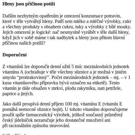
Hleny jsou příčinou potíží
Dalším nezbytným opatřením je omezení konzumace potravin,
které v těle vytvářejí hleny. Patří sem mléko a mléčné výrobky, cukr
a všechny produkty s obsahem cukru, tuky a výrobky z bílé mouky.
Jejich omezení je logické: nač nesmyslně vyrábět v těle další hleny,
když jich v sobě máme i tak nadbytek a hleny jsou přitom hlavní
příčinou našich potíží?
Doporučení
Z vitamínů lze doporučit denní užití 5 tisíc mezinárodních jednotek
vitamínu A (ochraňuje v těle všechny sliznice a je možná v jistém
smyslu “protirakovinný”. Počet mezinárodních jednotek – mj. – v 1
kusu vitamínového přípravku bývá označen na etiketě). Tento
vitamín je dále obsažen v mrkvi, plodu rakytníku, nati petržele,
paprice a jiných.
Jako další prospívá denní příjem 100 mj. vitamínu E (vitamín E
pomáhá nemocné sliznice hojit). U tohoto vitamínu doporučujeme
použít spíše farmaceutický výrobek, jelikož současný průměrný
český jídelníček nezaručuje jeho dostatečné množství ani
při racionálním způsobu stravování.