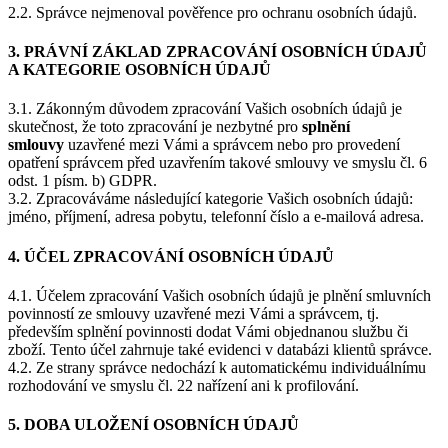
2.2. Správce nejmenoval pověřence pro ochranu osobních údajů.
3. PRÁVNÍ ZÁKLAD ZPRACOVÁNÍ OSOBNÍCH ÚDAJŮ
A KATEGORIE OSOBNÍCH ÚDAJŮ
3.1. Zákonným důvodem zpracování Vašich osobních údajů je
skutečnost, že toto zpracování je nezbytné pro
splnění
smlouvy
uzavřené mezi Vámi a správcem nebo pro provedení
opatření správcem před uzavřením takové smlouvy ve smyslu čl. 6
odst. 1 písm. b) GDPR.
3.2. Zpracováváme následující kategorie Vašich osobních údajů:
jméno, příjmení, adresa pobytu, telefonní číslo a e-mailová adresa.
4. ÚČEL ZPRACOVÁNÍ OSOBNÍCH ÚDAJŮ
4.1. Účelem zpracování Vašich osobních údajů je plnění smluvních
povinností ze smlouvy uzavřené mezi Vámi a správcem, tj.
především splnění povinnosti dodat Vámi objednanou službu či
zboží. Tento účel zahrnuje také evidenci v databázi klientů správce.
4.2. Ze strany správce nedochází k automatickému individuálnímu
rozhodování ve smyslu čl. 22 nařízení ani k profilování.
5. DOBA ULOŽENÍ OSOBNÍCH ÚDAJŮ