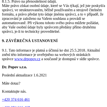
8.1.5. Právo na přenositelnost údajů.
Máte právo získat osobní údaje, které se Vás týkají, jež jste poskytl/a
správci, ve strukturovaném, běžně používaném a strojově čitelném
formátu, a právo předat tyto údaje jinému správci, a to v případě, že
zpracování je založeno na Vašem souhlasu a provádí se
automatizovaně. Při výkonu tohoto svého práva můžete požádat,
aby Vaše osobní údaje byly správcem předány přímo druhému
správci, je-li to technicky proveditelné.
9. ZÁVĚREČNÁ USTANOVENÍ
9.1. Tato informace je platná a účinná ke dni 25.5.2018. Aktuální
znění této informace je uveřejněno na webových stránkách
správce
www.drpopov.cz
a současně je dostupná v sídle správce.
Dr. Popov s.r.o.
Poslední aktualizace 1.6.2021
Máte dotaz?
Kontaktujte nás.
+420 374 616 461