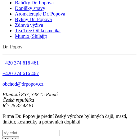
Balíčky Dr. Popova
Doplňky stravy
Aromaterapie Dr. Popova
Byliny Dr. Popova
Zdravá výživa
Tea Tree Oil kosmetika
Mumio (Shilajit)
Dr. Popov
+420 374 616 461
+420 374 616 467
obchod@drpopov.cz
Plzeňská 857, 348 15 Planá
Česká republika
IČ: 26 32 48 81
Firma Dr. Popov je přední český výrobce bylinných čajů, mastí,
tinktur, kosmetiky a potravních doplňků.