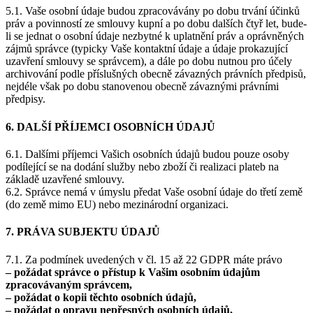
5.1. Vaše osobní údaje budou zpracovávány po dobu trvání účinků
práv a povinností ze smlouvy kupní a po dobu dalších čtyř let, bude-
li se jednat o osobní údaje nezbytné k uplatnění práv a oprávněných
zájmů správce (typicky Vaše kontaktní údaje a údaje prokazující
uzavření smlouvy se správcem), a dále po dobu nutnou pro účely
archivování podle příslušných obecně závazných právních předpisů,
nejdéle však po dobu stanovenou obecně závaznými právními
předpisy.
6. DALŠÍ PŘÍJEMCI OSOBNÍCH ÚDAJŮ
6.1. Dalšími příjemci Vašich osobních údajů budou pouze osoby
podílející se na dodání služby nebo zboží či realizaci plateb na
základě uzavřené smlouvy.
6.2. Správce nemá v úmyslu předat Vaše osobní údaje do třetí země
(do země mimo EU) nebo mezinárodní organizaci.
7. PRÁVA SUBJEKTU ÚDAJŮ
7.1. Za podmínek uvedených v čl. 15 až 22 GDPR máte právo
– požádat správce o přístup k Vašim osobním údajům
zpracovávaným správcem,
– požádat o kopii těchto osobních údajů,
– požádat o opravu nepřesných osobních údajů,