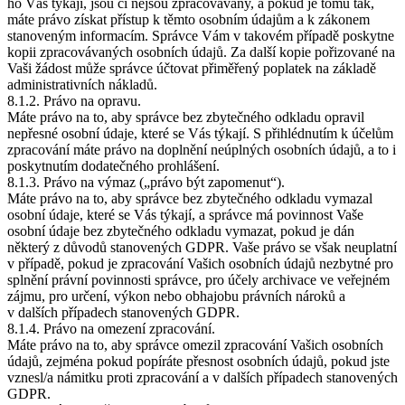
ho Vás týkají, jsou či nejsou zpracovávány, a pokud je tomu tak,
máte právo získat přístup k těmto osobním údajům a k zákonem
stanoveným informacím. Správce Vám v takovém případě poskytne
kopii zpracovávaných osobních údajů. Za další kopie pořizované na
Vaši žádost může správce účtovat přiměřený poplatek na základě
administrativních nákladů.
8.1.2. Právo na opravu.
Máte právo na to, aby správce bez zbytečného odkladu opravil
nepřesné osobní údaje, které se Vás týkají. S přihlédnutím k účelům
zpracování máte právo na doplnění neúplných osobních údajů, a to i
poskytnutím dodatečného prohlášení.
8.1.3. Právo na výmaz („právo být zapomenut“).
Máte právo na to, aby správce bez zbytečného odkladu vymazal
osobní údaje, které se Vás týkají, a správce má povinnost Vaše
osobní údaje bez zbytečného odkladu vymazat, pokud je dán
některý z důvodů stanovených GDPR. Vaše právo se však neuplatní
v případě, pokud je zpracování Vašich osobních údajů nezbytné pro
splnění právní povinnosti správce, pro účely archivace ve veřejném
zájmu, pro určení, výkon nebo obhajobu právních nároků a
v dalších případech stanovených GDPR.
8.1.4. Právo na omezení zpracování.
Máte právo na to, aby správce omezil zpracování Vašich osobních
údajů, zejména pokud popíráte přesnost osobních údajů, pokud jste
vznesl/a námitku proti zpracování a v dalších případech stanovených
GDPR.