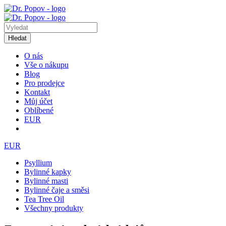
Hledat
O nás
Vše o nákupu
Blog
Pro prodejce
Kontakt
Můj účet
Oblíbené
EUR
EUR
Psyllium
Bylinné kapky
Bylinné masti
Bylinné čaje a směsi
Tea Tree Oil
Všechny produkty