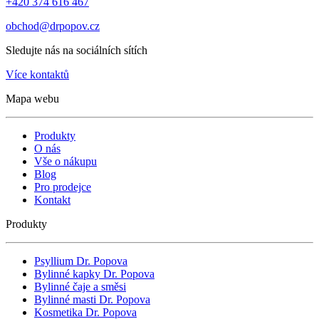
+420 374 616 467
obchod@drpopov.cz
Sledujte nás na sociálních sítích
Více kontaktů
Mapa webu
Produkty
O nás
Vše o nákupu
Blog
Pro prodejce
Kontakt
Produkty
Psyllium Dr. Popova
Bylinné kapky Dr. Popova
Bylinné čaje a směsi
Bylinné masti Dr. Popova
Kosmetika Dr. Popova