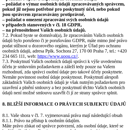
– požádat o výmaz osobních údajů zpracovávaných správcem,
pokud již nejsou potřebné pro poskytnutý účel, nebo pokud
jsou správcem zpracovávány protiprávně,
– požádat o omezení zpracování svých osobních údajů
v případech stanovených v čl. 18 GDPR,
– na přenositelnost Vašich osobních údajů.
7.2. Pokud byste se domníval(a), že zpracováním Vašich osobních
údajů bylo porušeno či je porušováno GDPR, máte mimo jiné právo
podat stížnost u dozorového orgánu, kterým je Úřad pro ochranu
osobních údajů, adresa Pplk. Sochora 27, 170 00 Praha 7, tel.: +420
234 665 111, web:
https://www.uoou.cz//
.
7.3. Poskytnutí Vašich osobních údajů správci k výše uvedenému
účelu je smluvním požadavkem a záleží tedy pouze na Vašem
rozhodnutí, zda správci osobní údaje pro takové účely poskytnete.
Nemáte povinnost osobní údaje poskytnout. Poskytnutí alespoň
základních Vašich osobních údajů je však nutným požadavkem pro
uzavření a plnění smlouvy a bez poskytnutí těchto Vašich osobních
údajů není možné smlouvu uzavřít či jí ze strany správce splnit.
8. BLIŽŠÍ INFORMACE O PRÁVECH SUBJEKTU ÚDAJŮ
8.1. Vaše shora v čl. 7. vyjmenovaná práva mají následující obsah
8.1.1. Právo na přístup k osobním údajům.
Máte právo získat od správce potvrzení, zda osobní údaje, které se