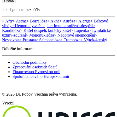
Hledat
Jak si pomoci bez léčiv
> Afty
> Astma
> Borrelióza
> Akné
> Artróza
> Alergie
> Bércové
vředy
> Hemoroidy-začínající
> Imunita snížená-dospělí
>
Kandidóza
> Kašel-dospělí, kuřácký kašel
> Lupénka
> Lymfatické
uzliny-zduření
> Mononukleóza
> Nádorové onemocnění
>
Nespavost
> Prostata
> Salmonelóza
> Trombóza
> Výtok-ženský
Důležité informace
Obchodní podmínky
Zpracování osobních údajů
Financováno Evropskou unií
Spolufinancováno Evropskou unií
© 2026 Dr. Popov, všechna práva vyhrazena.
Vyrobil