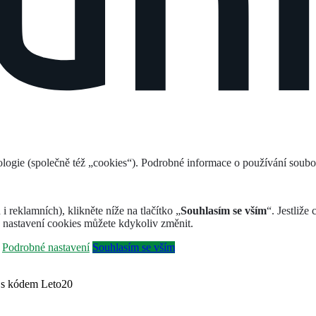
logie (společně též „cookies“). Podrobné informace o používání soub
 reklamních), klikněte níže na tlačítko „
Souhlasím se vším
“. Jestliže
 nastavení cookies můžete kdykoliv změnit.
Podrobné nastavení
Souhlasím se vším
l s kódem Leto20