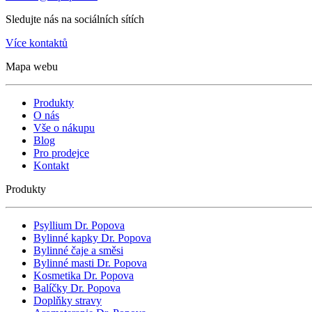
Sledujte nás na sociálních sítích
Více kontaktů
Mapa webu
Produkty
O nás
Vše o nákupu
Blog
Pro prodejce
Kontakt
Produkty
Psyllium Dr. Popova
Bylinné kapky Dr. Popova
Bylinné čaje a směsi
Bylinné masti Dr. Popova
Kosmetika Dr. Popova
Balíčky Dr. Popova
Doplňky stravy