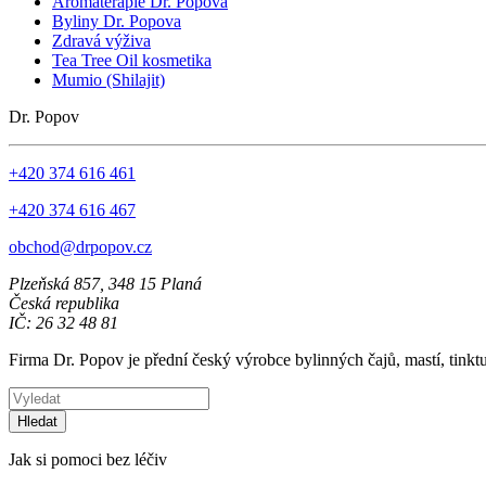
Aromaterapie Dr. Popova
Byliny Dr. Popova
Zdravá výživa
Tea Tree Oil kosmetika
Mumio (Shilajit)
Dr. Popov
+420 374 616 461
+420 374 616 467
obchod@drpopov.cz
Plzeňská 857, 348 15 Planá
Česká republika
IČ: 26 32 48 81
Firma Dr. Popov je přední český výrobce bylinných čajů, mastí, tinkt
Hledat
Jak si pomoci bez léčiv