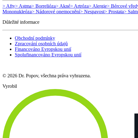
> Afty
> Astma
> Borrelióza
> Akné
> Artróza
> Alergie
> Bércové vřed
Mononukleóza
> Nádorové onemocnění
> Nespavost
> Prostata
> Salm
Důležité informace
Obchodní podmínky
Zpracování osobních údajů
Financováno Evropskou unií
Spolufinancováno Evropskou unií
© 2026 Dr. Popov, všechna práva vyhrazena.
Vyrobil