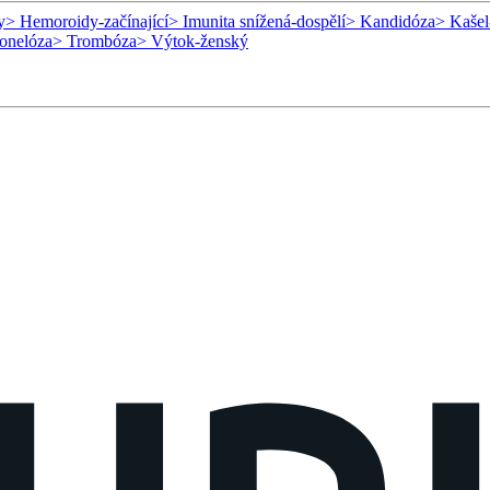
y
> Hemoroidy-začínající
> Imunita snížená-dospělí
> Kandidóza
> Kašel
onelóza
> Trombóza
> Výtok-ženský