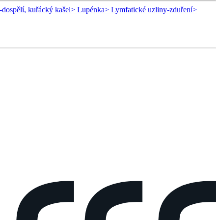
-dospělí, kuřácký kašel
> Lupénka
> Lymfatické uzliny-zduření
>