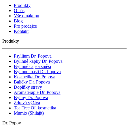
Produkty
O nás
Vše o nákupu
Blog
Pro prodejce
Kontakt
Produkty
Psyllium Dr. Popova
Bylinné kapky Dr. Popova
Bylinné čaje a směsi
Bylinné masti Dr. Popova
Kosmetika Dr. Popova
Balíčky Dr. Popova
Doplňky stravy
Aromaterapie Dr. Popova
Byliny Dr. Popova
Zdravá výživa
Tea Tree Oil kosmetika
Mumio (Shilajit)
Dr. Popov