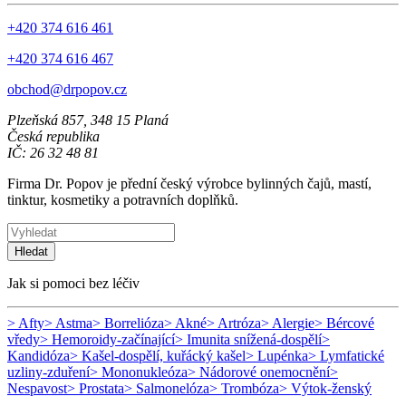
+420 374 616 461
+420 374 616 467
obchod@drpopov.cz
Plzeňská 857, 348 15 Planá
Česká republika
IČ: 26 32 48 81
Firma Dr. Popov je přední český výrobce bylinných čajů, mastí,
tinktur, kosmetiky a potravních doplňků.
Hledat
Jak si pomoci bez léčiv
> Afty
> Astma
> Borrelióza
> Akné
> Artróza
> Alergie
> Bércové
vředy
> Hemoroidy-začínající
> Imunita snížená-dospělí
>
Kandidóza
> Kašel-dospělí, kuřácký kašel
> Lupénka
> Lymfatické
uzliny-zduření
> Mononukleóza
> Nádorové onemocnění
>
Nespavost
> Prostata
> Salmonelóza
> Trombóza
> Výtok-ženský