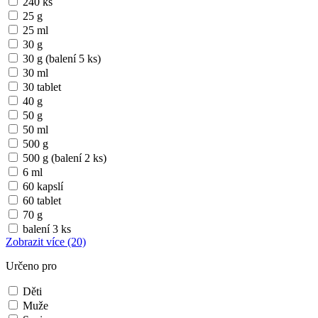
240 ks
25 g
25 ml
30 g
30 g (balení 5 ks)
30 ml
30 tablet
40 g
50 g
50 ml
500 g
500 g (balení 2 ks)
6 ml
60 kapslí
60 tablet
70 g
balení 3 ks
Zobrazit více
(20)
Určeno pro
Děti
Muže