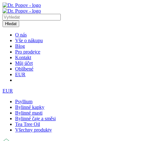
Hledat
O nás
Vše o nákupu
Blog
Pro prodejce
Kontakt
Můj účet
Oblíbené
EUR
EUR
Psyllium
Bylinné kapky
Bylinné masti
Bylinné čaje a směsi
Tea Tree Oil
Všechny produkty