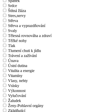
Spánek
Srdce
Štítná žláza
Stres,nervy
Střeva
Střeva a vyprazdňování
Svaly
Tělesná rovnováha a zdraví
Těžké nohy
Tlak
Tlumení chuti k jídlu
Trávení a zažívání
Únava
Ústní dutina
Vitalita a energie
Vitamíny
Vlasy, nehty
Vrásky
Výkonnost
Vylučování
Žaludek
Ženy-Pohlavní orgány
Zklidňující