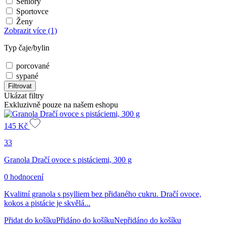
Seniory
Sportovce
Ženy
Zobrazit více
(1)
Typ čaje/bylin
porcované
sypané
Filtrovat
Ukázat filtry
Exkluzivně pouze na našem eshopu
145
Kč
33
Granola Dračí ovoce s pistáciemi, 300 g
0 hodnocení
Kvalitní granola s psylliem bez přidaného cukru. Dračí ovoce,
kokos a pistácie je skvělá...
Přidat do košíku
Přidáno do košíku
Nepřidáno do košíku