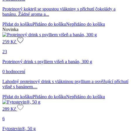
Proteinový koktejl se spoustou vlákniny s příchutí čokolády a
banánu. Žádné aroma a...
Přidat do košíku
Přidáno do košíku
Nepřidáno do košíku
Novinka
259
Kč
23
Proteinový drink s psylliem višeň a banán, 300 g
0 hodnocení
Lahodný proteinový drink s vlákninou psyllium a osvěžující příchutí
višně s banánem....
Přidat do košíku
Přidáno do košíku
Nepřidáno do košíku
289
Kč
6
Fytostevin®, 50 g