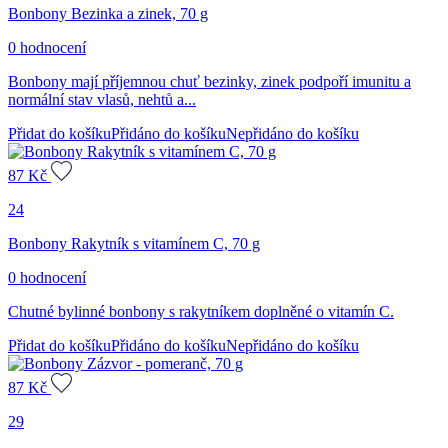
Bonbony Bezinka a zinek, 70 g
0 hodnocení
Bonbony mají příjemnou chuť bezinky, zinek podpoří imunitu a
normální stav vlasů, nehtů a...
Přidat do košíku
Přidáno do košíku
Nepřidáno do košíku
87
Kč
24
Bonbony Rakytník s vitamínem C, 70 g
0 hodnocení
Chutné bylinné bonbony s rakytníkem doplněné o vitamín C.
Přidat do košíku
Přidáno do košíku
Nepřidáno do košíku
87
Kč
29