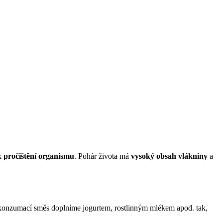
k
pročištění organismu
. Pohár života má
vysoký obsah vlákniny
a
d konzumací směs doplníme jogurtem, rostlinným mlékem apod. tak,