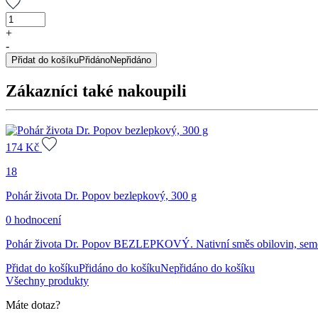
Pohár
života
+
Dr.
-
Popov,
Přidat do košíku
Přidáno
Nepřidáno
300
g
Zákazníci také nakoupili
množství
174
Kč
18
Pohár života Dr. Popov bezlepkový, 300 g
0 hodnocení
Pohár života Dr. Popov BEZLEPKOVÝ. Nativní směs obilovin, seme
Přidat do košíku
Přidáno do košíku
Nepřidáno do košíku
Všechny produkty
Máte dotaz?