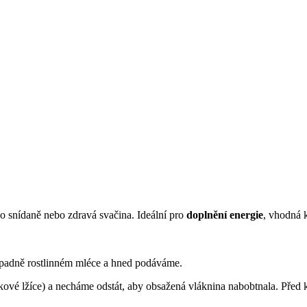
 snídaně nebo zdravá svačina. Ideální pro
doplnění energie
, vhodná 
řípadně rostlinném mléce a hned podáváme.
évkové lžíce) a necháme odstát, aby obsažená vláknina nabobtnala. Pře