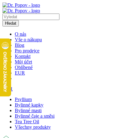
Hledat
O nás
Vše o nákupu
Blog
Pro prodejce
Kontakt
Můj účet
Oblíbené
EUR
EUR
Psyllium
Bylinné kapky
Bylinné masti
Bylinné čaje a směsi
Tea Tree Oil
Všechny produkty