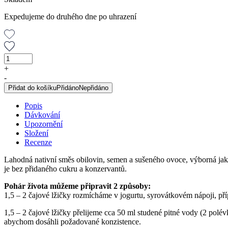
Expedujeme do druhého dne po uhrazení
Pohár
života
+
Dr.
-
Popov,
Přidat do košíku
Přidáno
Nepřidáno
300
g
Popis
množství
Dávkování
Upozornění
Složení
Recenze
Lahodná nativní směs obilovin, semen a sušeného ovoce, výborná jako
je bez přidaného cukru a konzervantů.
Pohár života můžeme připravit 2 způsoby:
1,5 – 2 čajové lžičky rozmícháme v jogurtu, syrovátkovém nápoji, p
1,5 – 2 čajové lžičky přelijeme cca 50 ml studené pitné vody (2 pol
abychom dosáhli požadované konzistence.