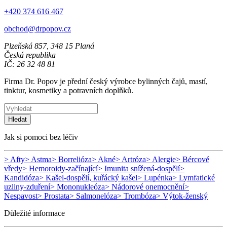
+420 374 616 467
obchod@drpopov.cz
Plzeňská 857, 348 15 Planá
Česká republika
IČ: 26 32 48 81
Firma Dr. Popov je přední český výrobce bylinných čajů, mastí,
tinktur, kosmetiky a potravních doplňků.
Hledat
Jak si pomoci bez léčiv
> Afty
> Astma
> Borrelióza
> Akné
> Artróza
> Alergie
> Bércové
vředy
> Hemoroidy-začínající
> Imunita snížená-dospělí
>
Kandidóza
> Kašel-dospělí, kuřácký kašel
> Lupénka
> Lymfatické
uzliny-zduření
> Mononukleóza
> Nádorové onemocnění
>
Nespavost
> Prostata
> Salmonelóza
> Trombóza
> Výtok-ženský
Důležité informace