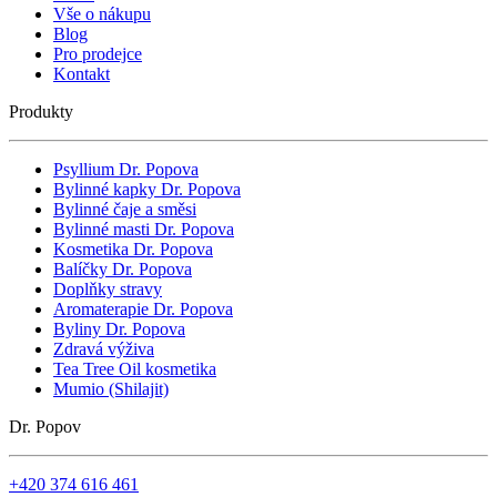
Vše o nákupu
Blog
Pro prodejce
Kontakt
Produkty
Psyllium Dr. Popova
Bylinné kapky Dr. Popova
Bylinné čaje a směsi
Bylinné masti Dr. Popova
Kosmetika Dr. Popova
Balíčky Dr. Popova
Doplňky stravy
Aromaterapie Dr. Popova
Byliny Dr. Popova
Zdravá výživa
Tea Tree Oil kosmetika
Mumio (Shilajit)
Dr. Popov
+420 374 616 461