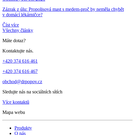
Zázrak z úlu: Propolisová mast s medem-proč by neměla chybět
v domácí lékárničce?
Číst více
Všechny články
Máte dotaz?
Kontaktujte nás.
+420 374 616 461
+420 374 616 467
obchod@drpopov.cz
Sledujte nás na sociálních sítích
Více kontaktů
Mapa webu
Produkty
O nás