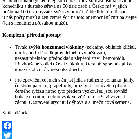
Státního onkologického registru u nás trpí v současnosti rakovinou
konečníku a tlustého střeva na 50 tisíc osob a Česko má v jejich
počtu na 100 tis. obyvatel světový primát. Z hlediska úmrtí jsou
u nás počty mužů a žen zemřelých na toto onemocnění zhruba stejné
(jen s nepatrnou převahou mužů).
Komplexní přírodní postup:
Trvale
zvýšit konzumaci vlákniny
(zeleniny, obilních klíčků,
otrub apod.) Docílit pravidelného vyměšování,
nezastupitelného předpokladu zlepšení stavu hemoroidů.
Při zhoršené stolici užívat vlákninu, která při správné aplikaci
upraví stolici již v několika dnech.
Pro zpevnění cévních stěn jíst jídla s rutinem: pohanku, jáhly,
čerstvou papriku, grapefruity, hrozny. U borůvek a plodů
černého rybízu nutno tyto předem vyzkoušet, jsou rovněž
bohaté na rutin, mohou však ve větším množství vyvolat
zácpu. Uzdravení urychlují dýňová a slunečnicová semena.
Sdílet článek
Facebook