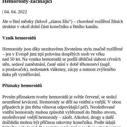
Hemoroidy-začínající
|
04. 04. 2022
Jde o řitní městky (lidově „zlatou žílu“) – chorobné rozšíření žilních
struktur v okolí dolní části konečníku a řitního kanálu.
Vznik hemoroidů
Hemoroidy jsou díky nezdravému životnímu stylu značně rozšířené
– jen v Evropě jimi trpí polovina dospělých osob ve věku
nad 50 let. Na vzniku hemoroidů se podílí dědičná slabost cévních
stěn, sedavé zaměstnání, časté stání v době těhotenství (např.
u prodavaček), nedostatek vlákniny, zácpy a nutnost zvýšeného
tlaku při vyměšování.
Příznaky hemoroidů
Prvním příznakem tvorby hemoroidů je světle červené, se stolicí
nesmíšené krvácení. Hemoroidy se dělí na vnitřní a vnější. V obou
případech je jim třeba věnovat odpovídající péči. Neošetřované
vnitřní hemoroidy mohou způsobit vyhřeznutí do řitního otvoru,
neošetřované vnější hemoroidy – zánět. Alkohol, drogy a další
dráždidla mohou být příčinou rakoviny konečníku. Podle údajů