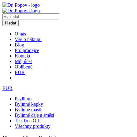
Hledat
O nás
Vše o nákupu
Blog
Pro prodejce
Kontakt
Můj účet
Oblíbené
EUR
EUR
Psyllium
Bylinné kapky
Bylinné masti
Bylinné čaje a směsi
Tea Tree Oil
Všechny produkty