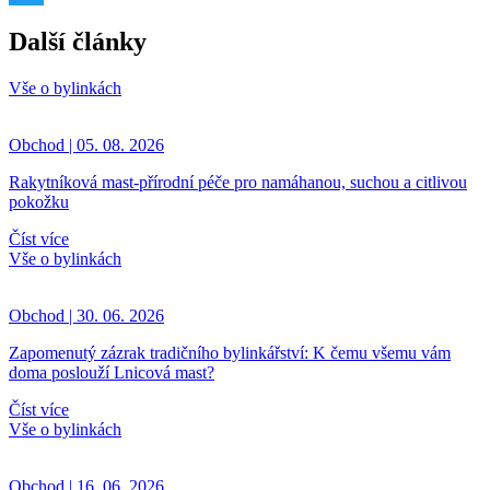
Twitter
Další články
Vše o bylinkách
Obchod | 05. 08. 2026
Rakytníková mast-přírodní péče pro namáhanou, suchou a citlivou
pokožku
Číst více
Vše o bylinkách
Obchod | 30. 06. 2026
Zapomenutý zázrak tradičního bylinkářství: K čemu všemu vám
doma poslouží Lnicová mast?
Číst více
Vše o bylinkách
Obchod | 16. 06. 2026