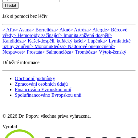
Hledat
Jak si pomoci bez léčiv
> Afty
> Astma
> Borrelióza
> Akné
> Artróza
> Alergie
> Bércové
vředy
> Hemoroidy-začínající
> Imunita snížená-dospělí
>
Kandidóza
> Kašel-dospělí, kuřácký kašel
> Lupénka
> Lymfatické
uzliny-zduření
> Mononukleóza
> Nádorové onemocnění
>
Nespavost
> Prostata
> Salmonelóza
> Trombóza
> Výtok-ženský
Důležité informace
Obchodní podmínky
Zpracování osobních údajů
Financováno Evropskou unií
Spolufinancováno Evropskou unií
© 2026 Dr. Popov, všechna práva vyhrazena.
Vyrobil