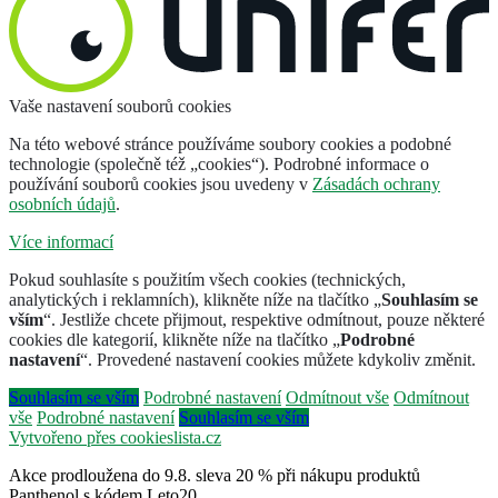
Vaše nastavení souborů cookies
Na této webové stránce používáme soubory cookies a podobné
technologie (společně též „cookies“). Podrobné informace o
používání souborů cookies jsou uvedeny v
Zásadách ochrany
osobních údajů
.
Více informací
Pokud souhlasíte s použitím všech cookies (technických,
analytických i reklamních), klikněte níže na tlačítko „
Souhlasím se
vším
“. Jestliže chcete přijmout, respektive odmítnout, pouze některé
cookies dle kategorií, klikněte níže na tlačítko „
Podrobné
nastavení
“. Provedené nastavení cookies můžete kdykoliv změnit.
Souhlasím se vším
Podrobné nastavení
Odmítnout vše
Odmítnout
vše
Podrobné nastavení
Souhlasím se vším
Vytvořeno přes cookieslista.cz
Akce prodloužena do 9.8. sleva 20 % při nákupu produktů
Panthenol s kódem Leto20