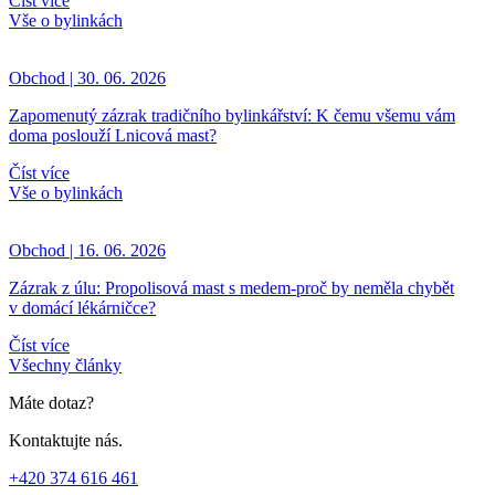
Číst více
Vše o bylinkách
Obchod | 30. 06. 2026
Zapomenutý zázrak tradičního bylinkářství: K čemu všemu vám
doma poslouží Lnicová mast?
Číst více
Vše o bylinkách
Obchod | 16. 06. 2026
Zázrak z úlu: Propolisová mast s medem-proč by neměla chybět
v domácí lékárničce?
Číst více
Všechny články
Máte dotaz?
Kontaktujte nás.
+420 374 616 461