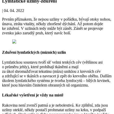
Lymfatické uzliny-zduření
|
04. 04. 2022
Prvním příznakem, že nejsou uzliny v pořádku, bývají otoky nohou,
únava, ztráta vitality, někdy zhoršené dýchání. Až potom dojde
ke zduření. V uzlinách tedy může být zánět. Zánět se projevuje
zvenku jako zarudlý pruh, který navíc bolí.
Zduření lymfatických (mízních) uzlin
Lymfatickou soustavu tvoří síť velmi tenkých cév (většinou asi
o průměru jehly), které probíhají tkáněmi a mají
za úkol shromažďovat tekutinu (mízu) uniklou z krevních cév
a zdržující se v tkáních a navracet ji zpět do krevního oběhu. Dalším
úkolem lymfatického systému je tvorba lymfocytů – bílých krvinek,
které jsou hlavním činitelem obranných sil organizmu.
Lékařské vyšetření je vždy na místě
Rakovina není zvenčí patrná a je nebolestivá. Ke zjištění, zda jsou
uzliny oteklé, někdy postačí prohmatat uzliny na krku, v podpaží