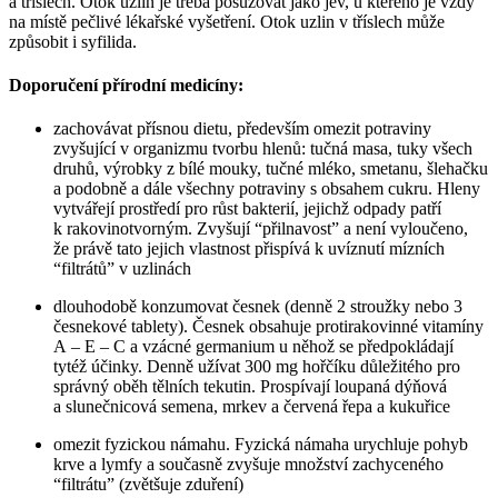
a tříslech. Otok uzlin je třeba posuzovat jako jev, u kterého je vždy
na místě pečlivé lékařské vyšetření. Otok uzlin v tříslech může
způsobit i syfilida.
Doporučení přírodní medicíny:
zachovávat přísnou dietu, především omezit potraviny
zvyšující v organizmu tvorbu hlenů: tučná masa, tuky všech
druhů, výrobky z bílé mouky, tučné mléko, smetanu, šlehačku
a podobně a dále všechny potraviny s obsahem cukru. Hleny
vytvářejí prostředí pro růst bakterií, jejichž odpady patří
k rakovinotvorným. Zvyšují “přilnavost” a není vyloučeno,
že právě tato jejich vlastnost přispívá k uvíznutí mízních
“filtrátů” v uzlinách
dlouhodobě konzumovat česnek (denně 2 stroužky nebo 3
česnekové tablety). Česnek obsahuje protirakovinné vitamíny
A – E – C a vzácné germanium u něhož se předpokládají
tytéž účinky. Denně užívat 300 mg hořčíku důležitého pro
správný oběh tělních tekutin. Prospívají loupaná dýňová
a slunečnicová semena, mrkev a červená řepa a kukuřice
omezit fyzickou námahu. Fyzická námaha urychluje pohyb
krve a lymfy a současně zvyšuje množství zachyceného
“filtrátu” (zvětšuje zduření)