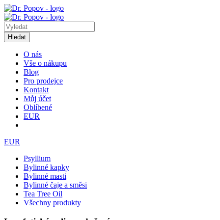
Hledat
O nás
Vše o nákupu
Blog
Pro prodejce
Kontakt
Můj účet
Oblíbené
EUR
EUR
Psyllium
Bylinné kapky
Bylinné masti
Bylinné čaje a směsi
Tea Tree Oil
Všechny produkty