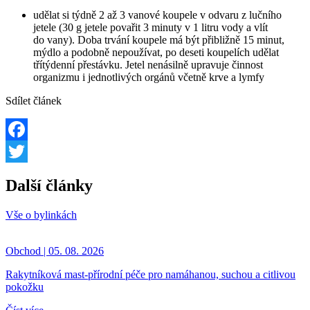
udělat si týdně 2 až 3 vanové koupele v odvaru z lučního
jetele (30 g jetele povařit 3 minuty v 1 litru vody a vlít
do vany). Doba trvání koupele má být přibližně 15 minut,
mýdlo a podobně nepoužívat, po deseti koupelích udělat
třítýdenní přestávku. Jetel nenásilně upravuje činnost
organizmu i jednotlivých orgánů včetně krve a lymfy
Sdílet článek
Facebook
Twitter
Další články
Vše o bylinkách
Obchod | 05. 08. 2026
Rakytníková mast-přírodní péče pro namáhanou, suchou a citlivou
pokožku