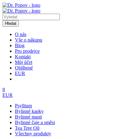
Hledat
O nás
Vše o nákupu
Blog
Pro prodejce
Kontakt
Můj účet
Oblíbené
EUR
8
EUR
Psyllium
Bylinné kapky
Bylinné masti
Bylinné čaje a směsi
Tea Tree Oil
Všechny produkty