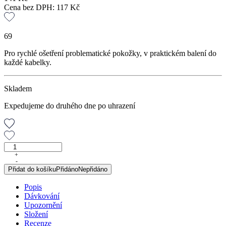
Cena bez DPH:
117
Kč
69
Pro rychlé ošetření problematické pokožky, v praktickém balení do
každé kabelky.
Skladem
Expedujeme do druhého dne po uhrazení
Akneroll,
6
+
-
ml
Přidat do košíku
Přidáno
Nepřidáno
množství
Popis
Dávkování
Upozornění
Složení
Recenze