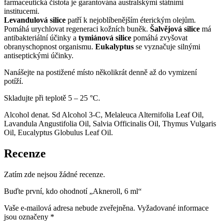
farmaceutická čistota je garantována australskými státními
institucemi.
Levandulová silice
patří k nejoblíbenějším éterickým olejům.
Pomáhá urychlovat regeneraci kožních buněk.
Šalvějová silice
má
antibakteriální účinky a
tymiánová silice
pomáhá zvyšovat
obranyschopnost organismu.
Eukalyptus
se vyznačuje silnými
antiseptickými účinky.
Nanášejte na postižené místo několikrát denně až do vymizení
potíží.
Skladujte při teplotě 5 – 25 °C.
Alcohol denat. Sd Alcohol 3-C, Melaleuca Alternifolia Leaf Oil,
Lavandula Angustifolia Oil, Salvia Officinalis Oil, Thymus Vulgaris
Oil, Eucalyptus Globulus Leaf Oil.
Recenze
Zatím zde nejsou žádné recenze.
Buďte první, kdo ohodnotí „Akneroll, 6 ml“
Vaše e-mailová adresa nebude zveřejněna.
Vyžadované informace
jsou označeny
*