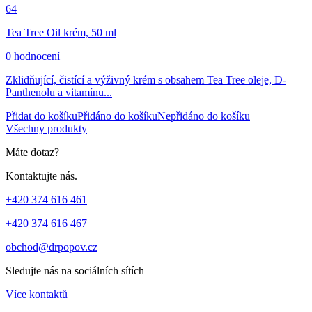
64
Tea Tree Oil krém, 50 ml
0 hodnocení
Zklidňující, čistící a výživný krém s obsahem Tea Tree oleje, D-
Panthenolu a vitamínu...
Přidat do košíku
Přidáno do košíku
Nepřidáno do košíku
Všechny produkty
Máte dotaz?
Kontaktujte nás.
+420 374 616 461
+420 374 616 467
obchod@drpopov.cz
Sledujte nás na sociálních sítích
Více kontaktů