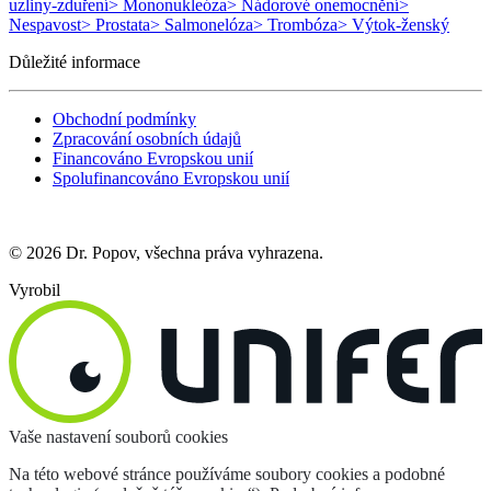
uzliny-zduření
> Mononukleóza
> Nádorové onemocnění
>
Nespavost
> Prostata
> Salmonelóza
> Trombóza
> Výtok-ženský
Důležité informace
Obchodní podmínky
Zpracování osobních údajů
Financováno Evropskou unií
Spolufinancováno Evropskou unií
© 2026 Dr. Popov, všechna práva vyhrazena.
Vyrobil
Vaše nastavení souborů cookies
Na této webové stránce používáme soubory cookies a podobné