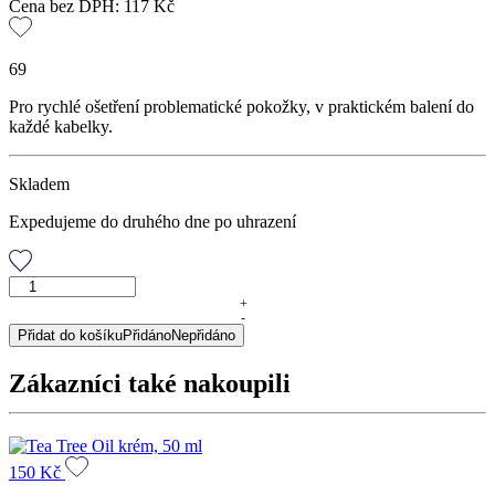
Cena bez DPH:
117
Kč
69
Pro rychlé ošetření problematické pokožky, v praktickém balení do
každé kabelky.
Skladem
Expedujeme do druhého dne po uhrazení
Akneroll,
6
+
-
ml
Přidat do košíku
Přidáno
Nepřidáno
množství
Zákazníci také nakoupili
150
Kč