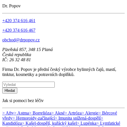
Dr. Popov
+420 374 616 461
+420 374 616 467
obchod@drpopov.cz
Plzeňská 857, 348 15 Planá
Česká republika
IČ: 26 32 48 81
Firma Dr. Popov je přední český výrobce bylinných čajů, mastí,
tinktur, kosmetiky a potravních doplňků.
Hledat
Jak si pomoci bez léčiv
> Afty
> Astma
> Borrelióza
> Akné
> Artróza
> Alergie
> Bércové
vředy
> Hemoroidy-začínající
> Imunita snížená-dospělí
>
Kandidóza
> Kašel-dospělí, kuřácký kašel
> Lupénka
> Lymfatické