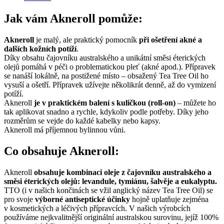
Jak vám Akneroll pomůže:
Akneroll
je malý, ale praktický pomocník
při ošetření akné a
dalších kožních potíží
.
Díky obsahu čajovníku australského a unikátní směsi éterických
olejů pomáhá v péči o problematickou pleť (akné apod.). Přípravek
se nanáší lokálně, na postižené místo – obsažený Tea Tree Oil ho
vysuší a ošetří. Přípravek užívejte několikrát denně, až do vymizení
potíží.
Akneroll
je v praktickém balení s kuličkou (roll-on)
– můžete ho
tak aplikovat snadno a rychle, kdykoliv podle potřeby. Díky jeho
rozměrům se vejde do každé kabelky nebo kapsy.
Akneroll má příjemnou bylinnou vůni.
Co obsahuje Akneroll:
Akneroll
obsahuje kombinaci oleje z čajovníku australského a
směsi éterických olejů: levandule, tymiánu, šalvěje a eukalyptu.
TTO (i v našich končinách se vžil anglický název Tea Tree Oil) se
pro svoje
výborné antiseptické účinky
hojně uplatňuje zejména
v kosmetických a léčivých přípravcích. V našich výrobcích
používáme nejkvalitnější originální australskou surovinu, jejíž 100%