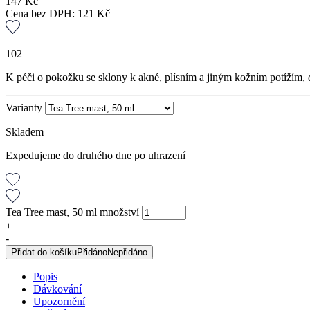
147
Kč
Cena bez DPH:
121
Kč
102
K péči o pokožku se sklony k akné, plísním a jiným kožním potížím, d
Varianty
Skladem
Expedujeme do druhého dne po uhrazení
Tea Tree mast, 50 ml množství
+
-
Přidat do košíku
Přidáno
Nepřidáno
Popis
Dávkování
Upozornění