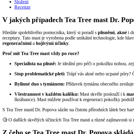
Složení
Recenze
V jakých případech Tea Tree mast Dr. Pop
Hledáte spolehlivého pomocníka, který si poradí s
plísněmi
,
akné
i d
receptury. Tato mast je vyrobena podle unikátní technologie, kde hla
regeneračními
a
hojivými účinky
.
Proč mít Tea Tree mast vždy po ruce?
Specialista na plísně:
Je ideální pro péči o pokožku nohou, ze
Stop problematické pleti:
Trápí vás akné nebo ucpané póry? Č
Bylinné duo s tymiánem:
Přídavek tymiánu obecného zesiluje 
Všestrannost v každém kalíšku:
Mast skvěle poslouží i k
mas
škrábance). Mast můžete používat k regeneraci pokožky podrá
S Tea Tree mastí Dr. Popova sázíte na čistotu přírodních látek bez bar
🧐 O dalších skvělých účincích Tea Tree masti a různé zajímavosti si 
Z čeho se Tea Tree mast Dr. Popova skládá