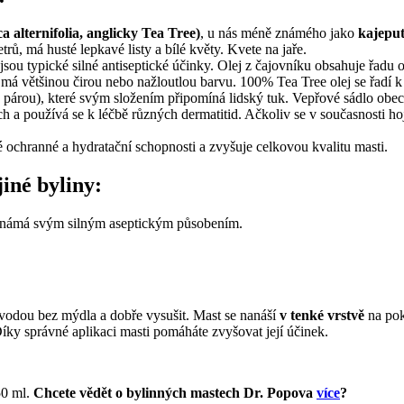
 alternifolia, anglicky Tea Tree)
, u nás méně známého jako
kajeput
ů, má husté lepkavé listy a bílé květy. Kvete na jaře.
jsou typické silné antiseptické účinky. Olej z čajovníku obsahuje řadu o
j má většinou čirou nebo nažloutlou barvu. 100% Tea Tree olej se řadí k
párou), které svým složením připomíná lidský tuk. Vepřové sádlo obecn
 a používá se k léčbě různých dermatitid. Ačkoliv se v současnosti hojn
 ochranné a hydratační schopnosti a zvyšuje celkovou kvalitu masti.
iné byliny:
 známá svým silným aseptickým působením.
vodou bez mýdla a dobře vysušit. Mast se nanáší
v tenké vrstvě
na pok
Díky správné aplikaci masti pomáháte zvyšovat její účinek.
50 ml.
Chcete vědět o bylinných mastech Dr. Popova
více
?