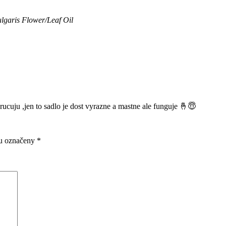
ulgaris Flower/Leaf Oil
rucuju ,jen to sadlo je dost vyrazne a mastne ale funguje 🤞😇
ou označeny
*