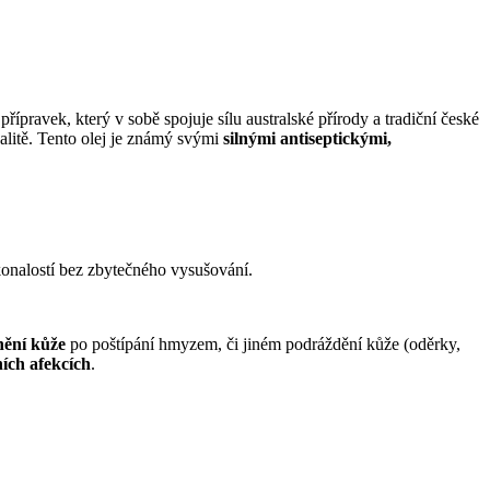
řípravek, který v sobě spojuje sílu australské přírody a tradiční české
valitě. Tento olej je známý svými
silnými antiseptickými,
onalostí bez zbytečného vysušování.
nění kůže
po poštípání hmyzem, či jiném podráždění kůže (oděrky,
ích afekcích
.