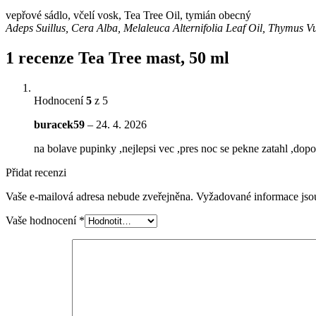
vepřové sádlo, včelí vosk, Tea Tree Oil, tymián obecný
Adeps Suillus, Cera Alba, Melaleuca Alternifolia Leaf Oil, Thymus V
1 recenze
Tea Tree mast, 50 ml
Hodnocení
5
z 5
buracek59
–
24. 4. 2026
na bolave pupinky ,nejlepsi vec ,pres noc se pekne zatahl ,dopo
Přidat recenzi
Vaše e-mailová adresa nebude zveřejněna.
Vyžadované informace js
Vaše hodnocení
*