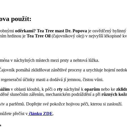
ova použít:
robnými
oděrkami?
Tea Tree mast Dr. Popova
je osvědčený bylinný p
vním hrdinou je
Tea Tree Oil
(čajovníkový olej) v nejvyšší lékopisné k
jména v náchylných místech mezi prsty a nehtová lůžka.
ajovník pomáhá zklidňovat zánětlivé procesy a urychluje hojení nedok
regenerační účinky masti a dodává jí jemnou, čistou vůni.
ážím
v oblasti kloubů, k péči o
rty
náchylné k
oparům
nebo ke
zklid
žděné slunečním zářením, mechanickém podráždění a při
různých kožn
viv a parfémů. Dopřejte své pokožce hojivou péči, kterou si zaslouží.
můžete přečíst v
článku ZDE
.
: