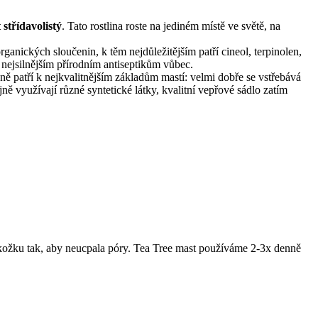
 střídavolistý
. Tato rostlina roste na jediném místě ve světě, na
rganických sloučenin, k těm nejdůležitějším patří cineol, terpinolen,
 nejsilnějším přírodním antiseptikům vůbec.
ě patří k nejkvalitnějším základům mastí: velmi dobře se vstřebává
ě využívají různé syntetické látky, kvalitní vepřové sádlo zatím
ožku tak, aby neucpala póry. Tea Tree mast používáme 2-3x denně