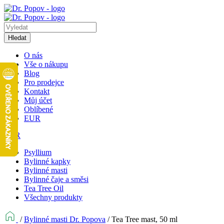
Hledat
O nás
Vše o nákupu
Blog
Pro prodejce
Kontakt
Můj účet
Oblíbené
EUR
EUR
Psyllium
Bylinné kapky
Bylinné masti
Bylinné čaje a směsi
Tea Tree Oil
Všechny produkty
/
Bylinné masti Dr. Popova
/
Tea Tree mast, 50 ml