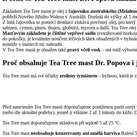
Základem Tea Tree masti je olej z
čajovníku australského (Melaleuca
pobřeží Nového Jižního Walesu v Austrálii. Dorůstá do výšky až 5 metr
Z listů čajovníku se pomocí destilace získává pověstný olej, pro který 
sabinen, cymen, pinen, thujen, globulol, myrcen a další. Tea Tree ole
Masťovým základem je čištěné vepřové sádlo
(extrahované horkou 
do pokožky, je kvalitním nosičem léčivých látek obsažených v bylinách
nemůže v mastech nic nahradit.
V Tea Tree masti je obsažen také
pravý včelí vosk
– má totiž výborné
Proč obsahuje Tea Tree mast Dr. Popova i j
Tea Tree mast má své účinky
zesíleny tymiánem
– bylinou, která je
Před nanesením Tea Tree masti doporučujeme postiženou partii omýt 
(nebo dle aktuální potřeby), jemně ji vtíráme 2 až 3 minuty do kůže. 
Tea Tree mast doporučujeme skladovat při teplotě 5 až 25 °C.
Tea Tree mast
neobsahuje konzervanty ani umělá barviva
.Balení 