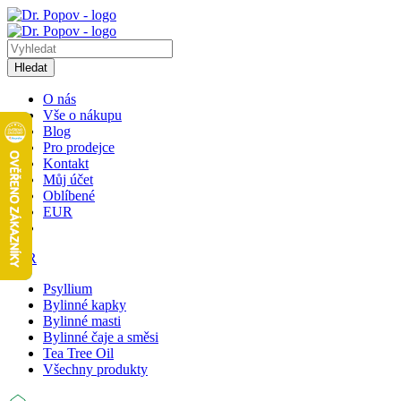
Hledat
O nás
Vše o nákupu
Blog
Pro prodejce
Kontakt
Můj účet
Oblíbené
EUR
EUR
Psyllium
Bylinné kapky
Bylinné masti
Bylinné čaje a směsi
Tea Tree Oil
Všechny produkty