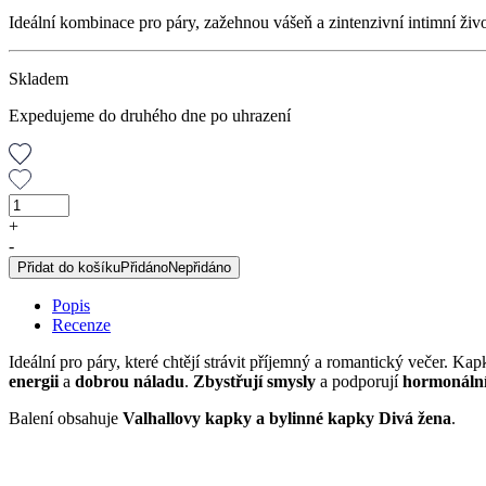
Ideální kombinace pro páry, zažehnou vášeň a zintenzivní intimní ži
Skladem
Expedujeme do druhého dne po uhrazení
Balíček
PRO
+
NI
-
a
Přidat do košíku
Přidáno
Nepřidáno
PRO
NĚJ
Popis
množství
Recenze
Ideální pro páry, které chtějí strávit příjemný a romantický večer. Ka
energii
a
dobrou náladu
.
Zbystřují smysly
a podporují
hormonáln
Balení obsahuje
Valhallovy kapky a
bylinné kapky Divá žena
.