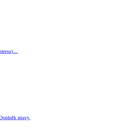
tresu)....
Doplněk stravy.