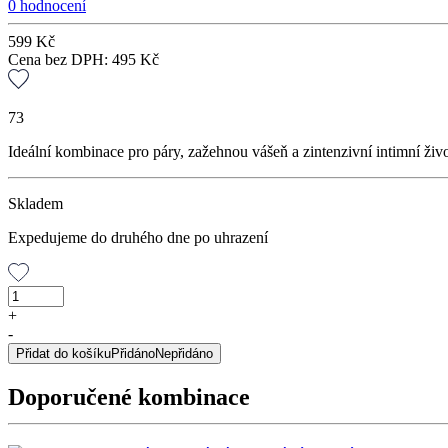
0 hodnocení
599
Kč
Cena bez DPH:
495
Kč
73
Ideální kombinace pro páry, zažehnou vášeň a zintenzivní intimní ži
Skladem
Expedujeme do druhého dne po uhrazení
Balíček
PRO
+
NI
-
a
Přidat do košíku
Přidáno
Nepřidáno
PRO
NĚJ
Doporučené kombinace
množství