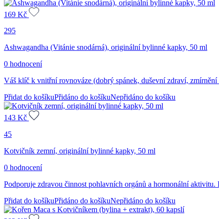
169
Kč
295
Ashwagandha (Vitánie snodárná), originální bylinné kapky, 50 ml
0 hodnocení
Váš klíč k vnitřní rovnováze (dobrý spánek, duševní zdraví, zmírnění s
Přidat do košíku
Přidáno do košíku
Nepřidáno do košíku
143
Kč
45
Kotvičník zemní, originální bylinné kapky, 50 ml
0 hodnocení
Podporuje zdravou činnost pohlavních orgánů a hormonální aktivitu. 
Přidat do košíku
Přidáno do košíku
Nepřidáno do košíku