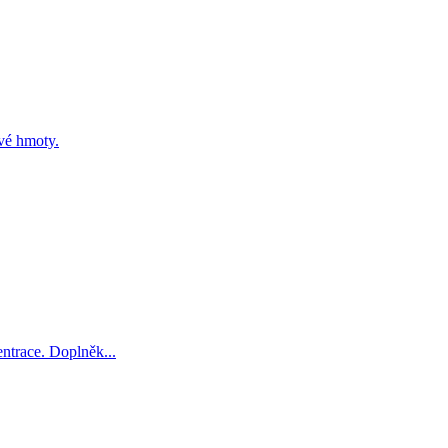
ové hmoty.
entrace. Doplněk...