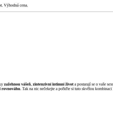
vot. Výhodná cena.
pky
zažehnou vášeň
,
zintenzivní intimní život
a postarají se o vaše sex
í rovnováhu
. Tak na nic nečekejte a pořiďte si tuto skvělou kombinaci