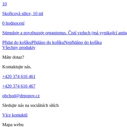
10
Skořicová silice, 10 ml
0 hodnocení
Stimuluje a povzbuzuje organismus. Čistí vzduch (má vynikající antise
Přidat do košíku
Přidáno do košíku
Nepřidáno do košíku
Všechny produkty
Máte dotaz?
Kontaktujte nás.
+420 374 616 461
+420 374 616 467
obchod@drpopov.cz
Sledujte nás na sociálních sítích
Více kontaktů
Mapa webu