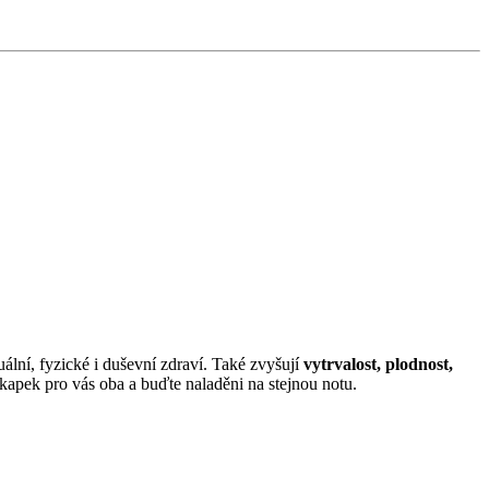
uální, fyzické i duševní zdraví. Také zvyšují
vytrvalost, plodnost,
 kapek pro vás oba a buďte naladěni na stejnou notu.