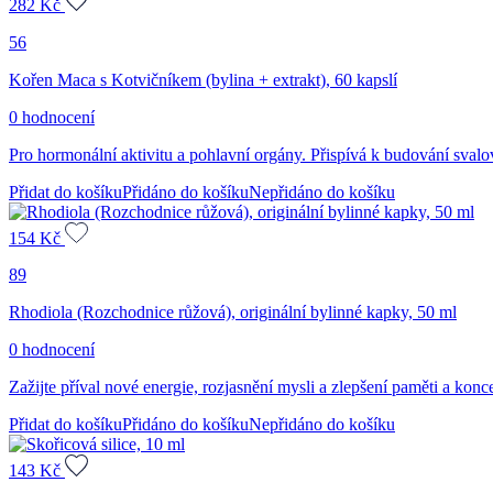
282
Kč
56
Kořen Maca s Kotvičníkem (bylina + extrakt), 60 kapslí
0 hodnocení
Pro hormonální aktivitu a pohlavní orgány. Přispívá k budování sval
Přidat do košíku
Přidáno do košíku
Nepřidáno do košíku
154
Kč
89
Rhodiola (Rozchodnice růžová), originální bylinné kapky, 50 ml
0 hodnocení
Zažijte příval nové energie, rozjasnění mysli a zlepšení paměti a konc
Přidat do košíku
Přidáno do košíku
Nepřidáno do košíku
143
Kč