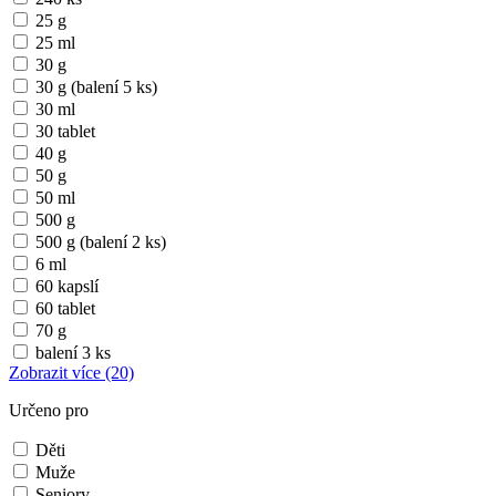
25 g
25 ml
30 g
30 g (balení 5 ks)
30 ml
30 tablet
40 g
50 g
50 ml
500 g
500 g (balení 2 ks)
6 ml
60 kapslí
60 tablet
70 g
balení 3 ks
Zobrazit více
(20)
Určeno pro
Děti
Muže
Seniory