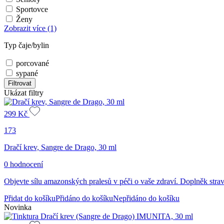
Sportovce
Ženy
Zobrazit více
(1)
Typ čaje/bylin
porcované
sypané
Filtrovat
Ukázat filtry
299
Kč
173
Dračí krev, Sangre de Drago, 30 ml
0 hodnocení
Objevte sílu amazonských pralesů v péči o vaše zdraví. Doplněk strav
Přidat do košíku
Přidáno do košíku
Nepřidáno do košíku
Novinka