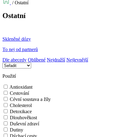
/
Ostatní
Ostatní
Skleněné dózy
To nej od partnerů
Dle abecedy
Oblíbené
Nejdražší
Nejlevnější
Použití
Antioxidant
Cestování
Cévní soustava a žíly
Cholesterol
Detoxikace
Dlouhověkost
Duševní zdraví
Dutiny
Dýchací cesty