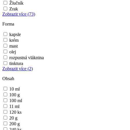
Žlučník
Zrak
Zobrazit více
(73)
Forma
kapsle
krém
mast
olej
rozpustná vláknina
tinktura
Zobrazit více
(2)
Obsah
10 ml
100 g
100 ml
11 ml
120 ks
20 g
200 g
240 ks