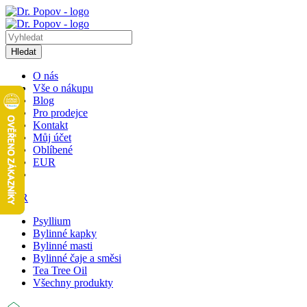
Hledat
O nás
Vše o nákupu
Blog
Pro prodejce
Kontakt
Můj účet
Oblíbené
EUR
EUR
Psyllium
Bylinné kapky
Bylinné masti
Bylinné čaje a směsi
Tea Tree Oil
Všechny produkty