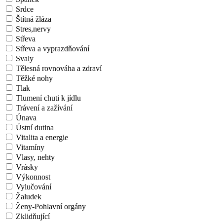
Srdce
Štítná žláza
Stres,nervy
Střeva
Střeva a vyprazdňování
Svaly
Tělesná rovnováha a zdraví
Těžké nohy
Tlak
Tlumení chuti k jídlu
Trávení a zažívání
Únava
Ústní dutina
Vitalita a energie
Vitamíny
Vlasy, nehty
Vrásky
Výkonnost
Vylučování
Žaludek
Ženy-Pohlavní orgány
Zklidňující