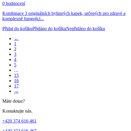
0 hodnocení
Kombinace 3 originálních bylinných kapek, určených pro zdravé a
komplexně fungující...
Přidat do košíku
Přidáno do košíku
Nepřidáno do košíku
←
1
2
3
4
5
…
15
16
17
→
Máte dotaz?
Kontaktujte nás.
+420 374 616 461
+420 374 616 467