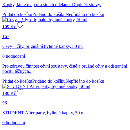
Kapky, které mají pro strach uděláno. Doplněk stravy.
Přidat do košíku
Přidáno do košíku
Nepřidáno do košíku
169
Kč
167
Cévy – žíly, originální bylinné kapky, 50 ml
0 hodnocení
Pro zdravou činnost cévní soustavy, čisté a pružné cévy a odstranění
pocitu těžkých...
Přidat do košíku
Přidáno do košíku
Nepřidáno do košíku
180
Kč
96
STUDENT After party, bylinné kapky, 50 ml
0 hodnocení