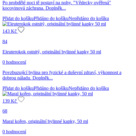
Po probdělé noci tě postaví na nohy. "Vědecky ověřená"
kocovinová záchrana. Doplněk...
Přidat do košíku
Přidáno do košíku
Nepřidáno do košíku
143
Kč
84
Eleuterokok ostnitý, originální bylinné kapky 50 ml
0 hodnocení
Povzbuzující bylina pro fyzické a duševní zdraví, výkonnost a
dobrou náladu. Doplněk...
Přidat do košíku
Přidáno do košíku
Nepřidáno do košíku
139
Kč
68
Maral kořen, originální bylinné kapky, 50 ml
0 hodnocení