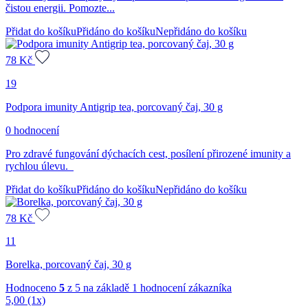
čistou energii. Pomozte...
Přidat do košíku
Přidáno do košíku
Nepřidáno do košíku
78
Kč
19
Podpora imunity Antigrip tea, porcovaný čaj, 30 g
0 hodnocení
Pro zdravé fungování dýchacích cest, posílení přirozené imunity a
rychlou úlevu.
Přidat do košíku
Přidáno do košíku
Nepřidáno do košíku
78
Kč
11
Borelka, porcovaný čaj, 30 g
Hodnoceno
5
z 5 na základě
1
hodnocení zákazníka
5,00
(1x)