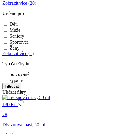
Zobrazit více
(20)
Určeno pro
Děti
Muže
Seniory
Sportovce
Ženy
Zobrazit více
(1)
Typ čaje/bylin
porcované
sypané
Filtrovat
Ukázat filtry
130
Kč
78
Diviznová mast, 50 ml