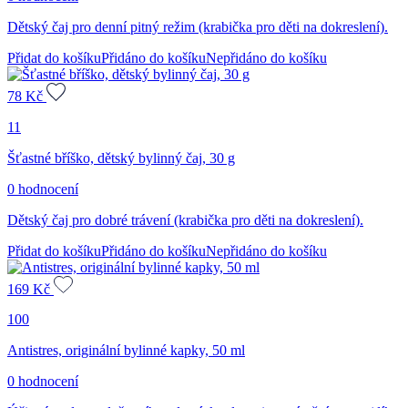
Dětský čaj pro denní pitný režim (krabička pro děti na dokreslení).
Přidat do košíku
Přidáno do košíku
Nepřidáno do košíku
78
Kč
11
Šťastné bříško, dětský bylinný čaj, 30 g
0 hodnocení
Dětský čaj pro dobré trávení (krabička pro děti na dokreslení).
Přidat do košíku
Přidáno do košíku
Nepřidáno do košíku
169
Kč
100
Antistres, originální bylinné kapky, 50 ml
0 hodnocení