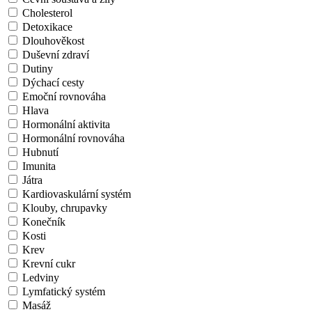
Cholesterol
Detoxikace
Dlouhověkost
Duševní zdraví
Dutiny
Dýchací cesty
Emoční rovnováha
Hlava
Hormonální aktivita
Hormonální rovnováha
Hubnutí
Imunita
Játra
Kardiovaskulární systém
Klouby, chrupavky
Konečník
Kosti
Krev
Krevní cukr
Ledviny
Lymfatický systém
Masáž