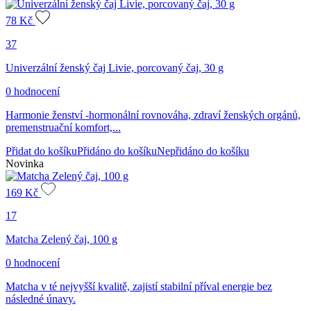
78
Kč
37
Univerzální ženský čaj Livie, porcovaný čaj, 30 g
0 hodnocení
Harmonie ženství -hormonální rovnováha, zdraví ženských orgánů,
premenstruační komfort,...
Přidat do košíku
Přidáno do košíku
Nepřidáno do košíku
Novinka
169
Kč
17
Matcha Zelený čaj, 100 g
0 hodnocení
Matcha v té nejvyšší kvalitě, zajistí stabilní příval energie bez
následné únavy.