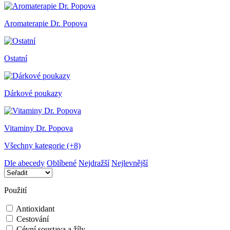
Aromaterapie Dr. Popova
Ostatní
Dárkové poukazy
Vitaminy Dr. Popova
Všechny kategorie (+8)
Dle abecedy
Oblíbené
Nejdražší
Nejlevnější
Použití
Antioxidant
Cestování
Cévní soustava a žíly