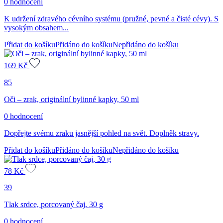
0 hodnocení
K udržení zdravého cévního systému (pružné, pevné a čisté cévy). S
vysokým obsahem...
Přidat do košíku
Přidáno do košíku
Nepřidáno do košíku
169
Kč
85
Oči – zrak, originální bylinné kapky, 50 ml
0 hodnocení
Dopřejte svému zraku jasnější pohled na svět. Doplněk stravy.
Přidat do košíku
Přidáno do košíku
Nepřidáno do košíku
78
Kč
39
Tlak srdce, porcovaný čaj, 30 g
0 hodnocení