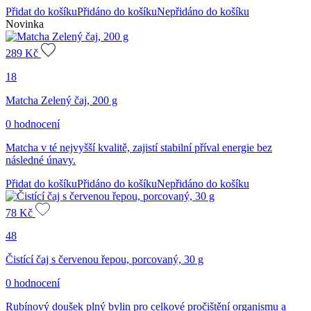
Přidat do košíku
Přidáno do košíku
Nepřidáno do košíku
Novinka
289
Kč
18
Matcha Zelený čaj, 200 g
0 hodnocení
Matcha v té nejvyšší kvalitě, zajistí stabilní příval energie bez
následné únavy.
Přidat do košíku
Přidáno do košíku
Nepřidáno do košíku
78
Kč
48
Čistící čaj s červenou řepou, porcovaný, 30 g
0 hodnocení
Rubínový doušek plný bylin pro celkové pročištění organismu a