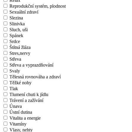
Relax
Reprodukční systém, plodnost
Sexuální zdraví
Slezina
Slinivka
Sluch, uši
Spánek
Srdce
Štítná žláza
Stres,nervy
Střeva
Střeva a vyprazdňování
Svaly
Tělesná rovnováha a zdraví
Těžké nohy
Tlak
Tlumení chuti k jídlu
Trávení a zažívání
Únava
Ústní dutina
Vitalita a energie
Vitamíny
Vlasy, nehty