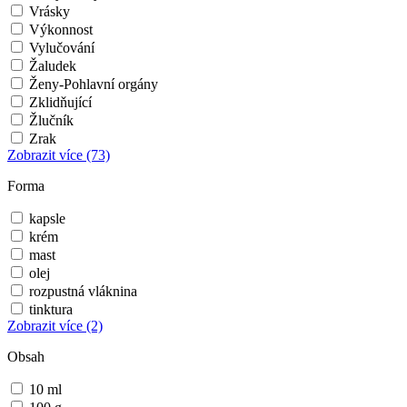
Vrásky
Výkonnost
Vylučování
Žaludek
Ženy-Pohlavní orgány
Zklidňující
Žlučník
Zrak
Zobrazit více
(73)
Forma
kapsle
krém
mast
olej
rozpustná vláknina
tinktura
Zobrazit více
(2)
Obsah
10 ml