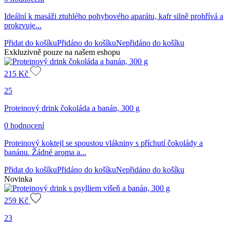
Ideální k masáži ztuhlého pohybového aparátu, kafr silně prohřívá a
prokrvuje...
Přidat do košíku
Přidáno do košíku
Nepřidáno do košíku
Exkluzivně pouze na našem eshopu
215
Kč
25
Proteinový drink čokoláda a banán, 300 g
0 hodnocení
Proteinový koktejl se spoustou vlákniny s příchutí čokolády a
banánu. Žádné aroma a...
Přidat do košíku
Přidáno do košíku
Nepřidáno do košíku
Novinka
259
Kč
23