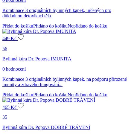
0 hodnocení
Kombinace 3 originálních bylinných kapek, určených pro
důkladnou detoxikaci těla.
Přidat do košíku
Přidáno do košíku
Nepřidáno do košíku
449
Kč
56
Bylinná kúra Dr. Popova IMUNITA
0 hodnocení
Kombinace 3 originálních bylinných kapek, na podporu přirozené
imunity a zdravého fungování...
Přidat do košíku
Přidáno do košíku
Nepřidáno do košíku
465
Kč
35
Bylinná kúra Dr. Popova DOBRÉ TRÁVENÍ