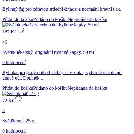
Bylinný čaj pro zdravou srdeční činnost a normální krevní tlak.
Přidat do košíku
Přidáno do košíku
Nepřidáno do košíku
162
Kč
46
Světlík lékařský, originální bylinné kapky, 50 ml
0 hodnocení
Bylinka pro jasný pohled, dobrý stav zraku, výborně působí při
únavě očí. Doplněk...
Přidat do košíku
Přidáno do košíku
Nepřidáno do košíku
72
Kč
6
Světlík nať, 25 g
0 hodnocení