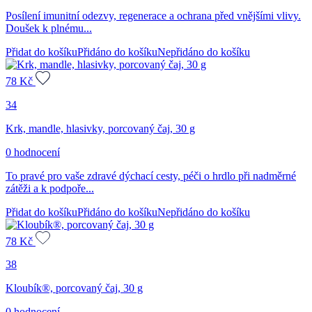
Posílení imunitní odezvy, regenerace a ochrana před vnějšími vlivy.
Doušek k plnému...
Přidat do košíku
Přidáno do košíku
Nepřidáno do košíku
78
Kč
34
Krk, mandle, hlasivky, porcovaný čaj, 30 g
0 hodnocení
To pravé pro vaše zdravé dýchací cesty, péči o hrdlo při nadměrné
zátěži a k podpoře...
Přidat do košíku
Přidáno do košíku
Nepřidáno do košíku
78
Kč
38
Kloubík®, porcovaný čaj, 30 g
0 hodnocení