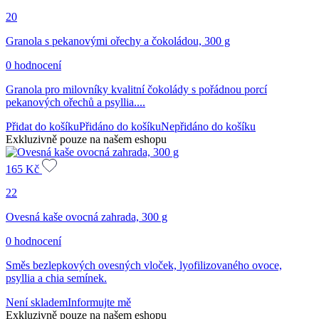
20
Granola s pekanovými ořechy a čokoládou, 300 g
0 hodnocení
Granola pro milovníky kvalitní čokolády s pořádnou porcí
pekanových ořechů a psyllia....
Přidat do košíku
Přidáno do košíku
Nepřidáno do košíku
Exkluzivně pouze na našem eshopu
165
Kč
22
Ovesná kaše ovocná zahrada, 300 g
0 hodnocení
Směs bezlepkových ovesných vloček, lyofilizovaného ovoce,
psyllia a chia semínek.
Není skladem
Informujte mě
Exkluzivně pouze na našem eshopu