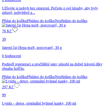
Užívejte si pohyb bez omezení. Pečujte o své klouby, aby byly
zdravé, pohyblivé a...
Přidat do košíku
Přidáno do košíku
Nepřidáno do košíku
78
Kč
39
Jaterní čaj Hepa tea®, porcovaný, 30 g
0 hodnocení
Podpoří regeneraci a pročištění jater, působí na dobré trávení díky
obsahu hořčin.
Přidat do košíku
Přidáno do košíku
Nepřidáno do košíku
297
Kč
99
Lymfa – detox, originální bylinné kapky, 100 ml