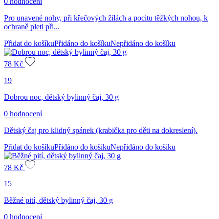
0 hodnocení
Pro unavené nohy, při křečových žilách a pocitu těžkých nohou, k
ochraně pleti při...
Přidat do košíku
Přidáno do košíku
Nepřidáno do košíku
78
Kč
19
Dobrou noc, dětský bylinný čaj, 30 g
0 hodnocení
Dětský čaj pro klidný spánek (krabička pro děti na dokreslení).
Přidat do košíku
Přidáno do košíku
Nepřidáno do košíku
78
Kč
15
Běžné pití, dětský bylinný čaj, 30 g
0 hodnocení