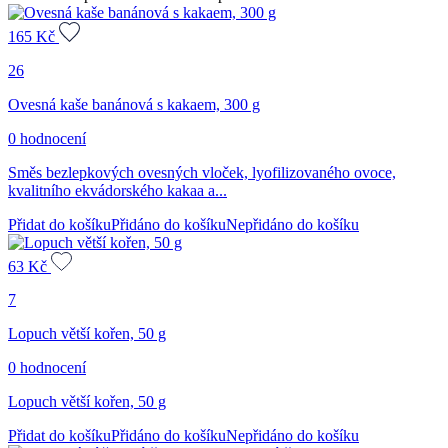
165
Kč
26
Ovesná kaše banánová s kakaem, 300 g
0 hodnocení
Směs bezlepkových ovesných vloček, lyofilizovaného ovoce,
kvalitního ekvádorského kakaa a...
Přidat do košíku
Přidáno do košíku
Nepřidáno do košíku
63
Kč
7
Lopuch větší kořen, 50 g
0 hodnocení
Lopuch větší kořen, 50 g
Přidat do košíku
Přidáno do košíku
Nepřidáno do košíku