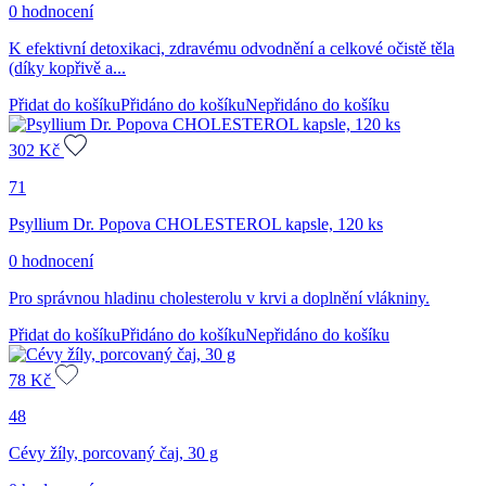
0 hodnocení
K efektivní detoxikaci, zdravému odvodnění a celkové očistě těla
(díky kopřivě a...
Přidat do košíku
Přidáno do košíku
Nepřidáno do košíku
302
Kč
71
Psyllium Dr. Popova CHOLESTEROL kapsle, 120 ks
0 hodnocení
Pro správnou hladinu cholesterolu v krvi a doplnění vlákniny.
Přidat do košíku
Přidáno do košíku
Nepřidáno do košíku
78
Kč
48
Cévy žíly, porcovaný čaj, 30 g