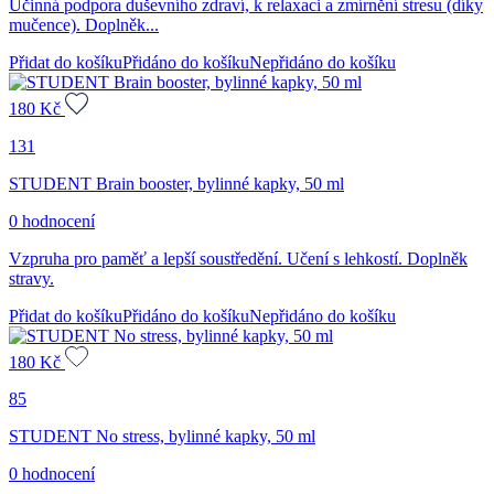
Účinná podpora duševního zdraví, k relaxaci a zmírnění stresu (díky
mučence). Doplněk...
Přidat do košíku
Přidáno do košíku
Nepřidáno do košíku
180
Kč
131
STUDENT Brain booster, bylinné kapky, 50 ml
0 hodnocení
Vzpruha pro paměť a lepší soustředění. Učení s lehkostí. Doplněk
stravy.
Přidat do košíku
Přidáno do košíku
Nepřidáno do košíku
180
Kč
85
STUDENT No stress, bylinné kapky, 50 ml
0 hodnocení