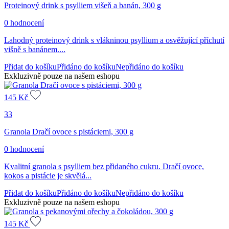
Proteinový drink s psylliem višeň a banán, 300 g
0 hodnocení
Lahodný proteinový drink s vlákninou psyllium a osvěžující příchutí
višně s banánem....
Přidat do košíku
Přidáno do košíku
Nepřidáno do košíku
Exkluzivně pouze na našem eshopu
145
Kč
33
Granola Dračí ovoce s pistáciemi, 300 g
0 hodnocení
Kvalitní granola s psylliem bez přidaného cukru. Dračí ovoce,
kokos a pistácie je skvělá...
Přidat do košíku
Přidáno do košíku
Nepřidáno do košíku
Exkluzivně pouze na našem eshopu
145
Kč