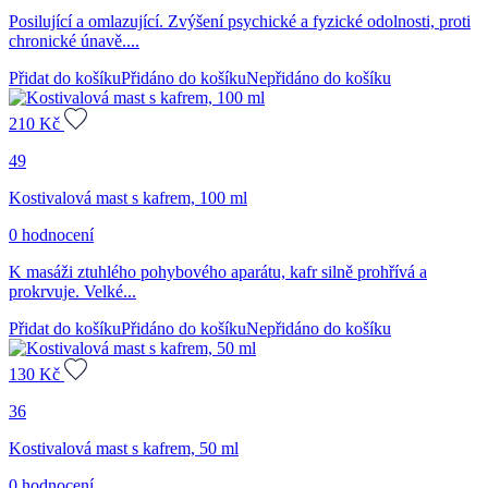
Posilující a omlazující. Zvýšení psychické a fyzické odolnosti, proti
chronické únavě....
Přidat do košíku
Přidáno do košíku
Nepřidáno do košíku
210
Kč
49
Kostivalová mast s kafrem, 100 ml
0 hodnocení
K masáži ztuhlého pohybového aparátu, kafr silně prohřívá a
prokrvuje. Velké...
Přidat do košíku
Přidáno do košíku
Nepřidáno do košíku
130
Kč
36
Kostivalová mast s kafrem, 50 ml
0 hodnocení