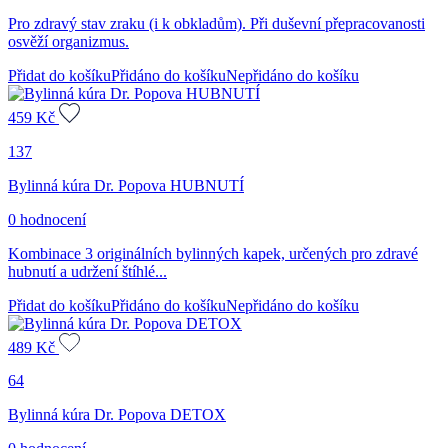
Pro zdravý stav zraku (i k obkladům). Při duševní přepracovanosti
osvěží organizmus.
Přidat do košíku
Přidáno do košíku
Nepřidáno do košíku
459
Kč
137
Bylinná kúra Dr. Popova HUBNUTÍ
0 hodnocení
Kombinace 3 originálních bylinných kapek, určených pro zdravé
hubnutí a udržení štíhlé...
Přidat do košíku
Přidáno do košíku
Nepřidáno do košíku
489
Kč
64
Bylinná kúra Dr. Popova DETOX