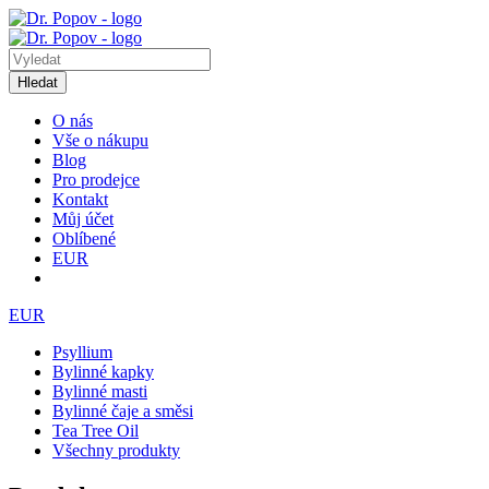
Hledat
O nás
Vše o nákupu
Blog
Pro prodejce
Kontakt
Můj účet
Oblíbené
EUR
EUR
Psyllium
Bylinné kapky
Bylinné masti
Bylinné čaje a směsi
Tea Tree Oil
Všechny produkty