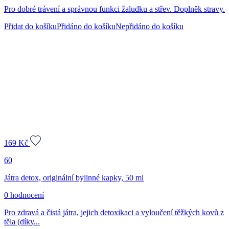
Pro dobré trávení a správnou funkci žaludku a střev. Doplněk stravy.
Přidat do košíku
Přidáno do košíku
Nepřidáno do košíku
169
Kč
60
Játra detox, originální bylinné kapky, 50 ml
0 hodnocení
Pro zdravá a čistá játra, jejich detoxikaci a vyloučení těžkých kovů z
těla (díky...