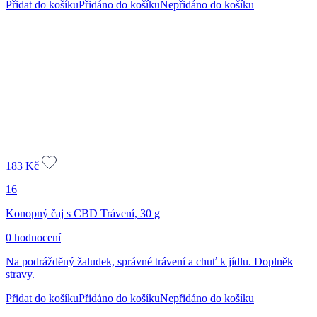
Přidat do košíku
Přidáno do košíku
Nepřidáno do košíku
183
Kč
16
Konopný čaj s CBD Trávení, 30 g
0 hodnocení
Na podrážděný žaludek, správné trávení a chuť k jídlu. Doplněk
stravy.
Přidat do košíku
Přidáno do košíku
Nepřidáno do košíku