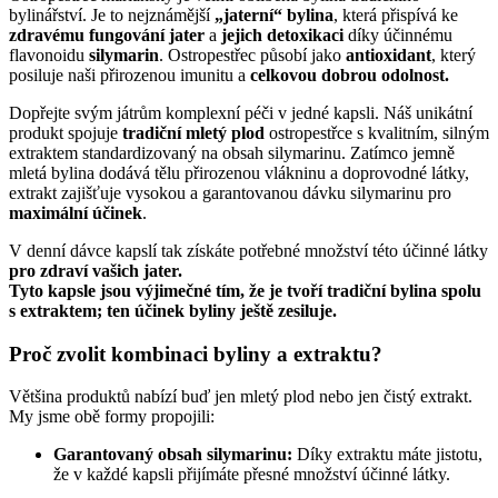
bylinářství. Je to nejznámější
„jaterní“ bylina
, která přispívá ke
zdravému fungování jater
a
jejich detoxikaci
díky účinnému
flavonoidu
silymarin
. Ostropestřec působí jako
antioxidant
, který
posiluje naši přirozenou imunitu a
celkovou dobrou odolnost.
Dopřejte svým játrům komplexní péči v jedné kapsli. Náš unikátní
produkt spojuje
tradiční mletý plod
ostropestřce s kvalitním, silným
extraktem standardizovaný na obsah silymarinu. Zatímco jemně
mletá bylina dodává tělu přirozenou vlákninu a doprovodné látky,
extrakt zajišťuje vysokou a garantovanou dávku silymarinu pro
maximální účinek
.
V denní dávce kapslí tak získáte potřebné množství této účinné látky
pro zdraví vašich jater.
Tyto kapsle jsou výjimečné tím, že je tvoří tradiční bylina spolu
s extraktem; ten účinek byliny ještě zesiluje.
Proč zvolit kombinaci byliny a extraktu?
Většina produktů nabízí buď jen mletý plod nebo jen čistý extrakt.
My jsme obě formy propojili:
Garantovaný obsah silymarinu:
Díky extraktu máte jistotu,
že v každé kapsli přijímáte přesné množství účinné látky.