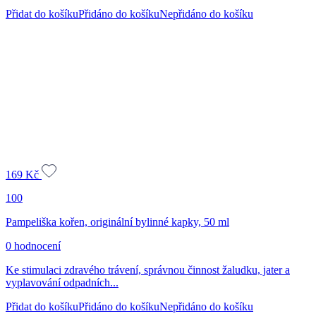
Přidat do košíku
Přidáno do košíku
Nepřidáno do košíku
169
Kč
100
Pampeliška kořen, originální bylinné kapky, 50 ml
0 hodnocení
Ke stimulaci zdravého trávení, správnou činnost žaludku, jater a
vyplavování odpadních...
Přidat do košíku
Přidáno do košíku
Nepřidáno do košíku