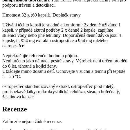
podporu trávení a detoxikaci.
Hmotnost 32 g (60 kapslí). Doplněk stravy.
Užívání těchto kapslí je snadné a komfortní: 2x denně užíváme 1
kapsli, v případě akutní potřeby 2 x denně 2 kapsle, zapíjíme
sklenicí vody nebo jiné tekutiny. Doporučená denní dávka jsou 4
kapsle, tj. 954 mg extraktu ostropestřce a 954 mg mletého
ostropestřce.
Nepřekračujte referenční hodnotu příjmu.
Není určeno jako náhrada pestré stravy. Výrobek není určen pro děti
do 6 let, těhotné a kojící ženy.
Ukládejte mimo dosahu dětí. Uchovejte v suchu a temnu při teplotě
5 – 25 °C.
ostropestřec standardizovaný extrakt, ostropestřec plod mletý,
protispékavé látky: mikrokrystalická celulóza, stearan hořečnatý,
želatinová kapsle
Recenze
Zatím zde nejsou žádné recenze.