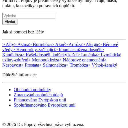
Firma Dr. Popov je přední český výrobce bylinných čajů, mastí,
tinktur, kosmetiky a potravních doplňků.
Hledat
Jak si pomoci bez léčiv
> Afty
> Astma
> Borrelióza
> Akné
> Artróza
> Alergie
> Bércové
vředy
> Hemoroidy-začínající
> Imunita snížená-dospělí
>
Kandidóza
> Kašel-dospělí, kuřácký kašel
> Lupénka
> Lymfatické
uzliny-zduření
> Mononukleóza
> Nádorové onemocnění
>
Nespavost
> Prostata
> Salmonelóza
> Trombóza
> Výtok-ženský
Důležité informace
Obchodní podmínky
Zpracování osobních údajů
Financováno Evropskou unií
Spolufinancováno Evropskou unií
© 2026 Dr. Popov, všechna práva vyhrazena.