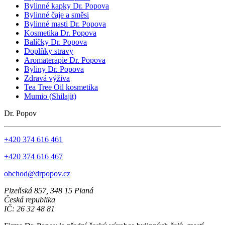
Bylinné kapky Dr. Popova
Bylinné čaje a směsi
Bylinné masti Dr. Popova
Kosmetika Dr. Popova
Balíčky Dr. Popova
Doplňky stravy
Aromaterapie Dr. Popova
Byliny Dr. Popova
Zdravá výživa
Tea Tree Oil kosmetika
Mumio (Shilajit)
Dr. Popov
+420 374 616 461
+420 374 616 467
obchod@drpopov.cz
Plzeňská 857, 348 15 Planá
Česká republika
IČ: 26 32 48 81