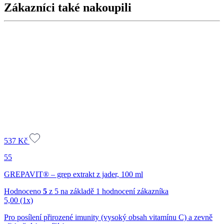
Zákazníci také nakoupili
537
Kč
55
GREPAVIT® – grep extrakt z jader, 100 ml
Hodnoceno
5
z 5 na základě
1
hodnocení zákazníka
5,00
(1x)
Pro posílení přirozené imunity (vysoký obsah vitamínu C) a zevně