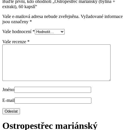
Buďte první, kdo ohodnotí „Ostropestřec mariánský (bylina +
extrakt), 60 kapslí“
Vaše e-mailová adresa nebude zveřejněna.
Vyžadované informace
jsou označeny
*
Vaše hodnocení
*
Vaše recenze
*
Jméno
E-mail
Ostropestřec mariánský