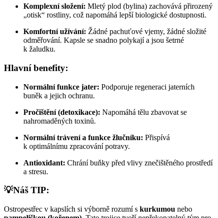
Komplexní složení:
Mletý plod (bylina) zachovává přirozený
„otisk“ rostliny, což napomáhá lepší biologické dostupnosti.
Komfortní užívání:
Žádné pachuťové vjemy, žádné složité
odměřování. Kapsle se snadno polykají a jsou šetrné
k žaludku.
Hlavní benefity:
Normální funkce jater:
Podporuje regeneraci jaterních
buněk a jejich ochranu.
Pročištění (detoxikace):
Napomáhá tělu zbavovat se
nahromaděných toxinů.
Normální trávení a funkce žlučníku:
Přispívá
k optimálnímu zpracování potravy.
Antioxidant:
Chrání buňky před vlivy znečištěného prostředí
a stresu.
💡Náš TIP:
Ostropestřec v kapslích si výborně rozumí s
kurkumou
nebo
pampeliškou (kořenem)
. Tato trojice tvoří nepřekonatelný tým pro