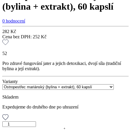
(bylina + extrakt), 60 kapslí
0 hodnocení
282
Kč
Cena bez DPH:
252
Kč
52
Pro zdravé fungování jater a jejich detoxikaci, dvojí síla (tradiční
bylina a její extrakt).
Varianty
Skladem
Expedujeme do druhého dne po uhrazení
Ostropestřec
mariánský
+