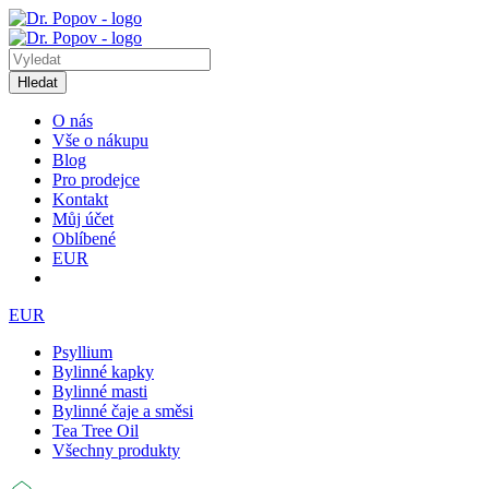
Hledat
O nás
Vše o nákupu
Blog
Pro prodejce
Kontakt
Můj účet
Oblíbené
EUR
EUR
Psyllium
Bylinné kapky
Bylinné masti
Bylinné čaje a směsi
Tea Tree Oil
Všechny produkty