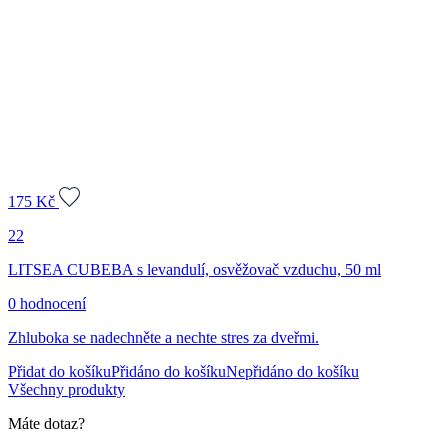
175
Kč
22
LITSEA CUBEBA s levandulí, osvěžovač vzduchu, 50 ml
0 hodnocení
Zhluboka se nadechněte a nechte stres za dveřmi.
Přidat do košíku
Přidáno do košíku
Nepřidáno do košíku
Všechny produkty
Máte dotaz?