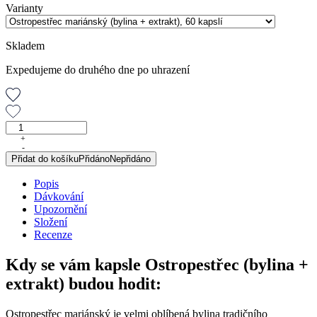
Varianty
Skladem
Expedujeme do druhého dne po uhrazení
Ostropestřec
mariánský
+
-
(bylina
Přidat do košíku
Přidáno
Nepřidáno
+
extrakt),
Popis
60
Dávkování
kapslí
Upozornění
množství
Složení
Recenze
Kdy se vám kapsle Ostropestřec (bylina +
extrakt) budou hodit:
Ostropestřec mariánský je velmi oblíbená bylina tradičního