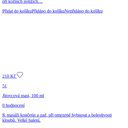
při kožních potížích....
Přidat do košíku
Přidáno do košíku
Nepřidáno do košíku
210
Kč
51
Jírovcová mast, 100 ml
0 hodnocení
K masáži končetin a zad, při omezené hybnosti a bolestivosti
kloubů. Velké balení.