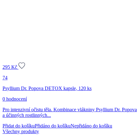
295
Kč
74
Psyllium Dr. Popova DETOX kapsle, 120 ks
0 hodnocení
Pro intenzivní očistu těla. Kombinace vlákniny Psyllium Dr. Popova
a účinných rostlinných...
Přidat do košíku
Přidáno do košíku
Nepřidáno do košíku
Všechny produkty