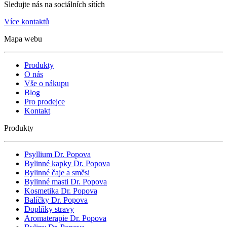
Sledujte nás na sociálních sítích
Více kontaktů
Mapa webu
Produkty
O nás
Vše o nákupu
Blog
Pro prodejce
Kontakt
Produkty
Psyllium Dr. Popova
Bylinné kapky Dr. Popova
Bylinné čaje a směsi
Bylinné masti Dr. Popova
Kosmetika Dr. Popova
Balíčky Dr. Popova
Doplňky stravy
Aromaterapie Dr. Popova