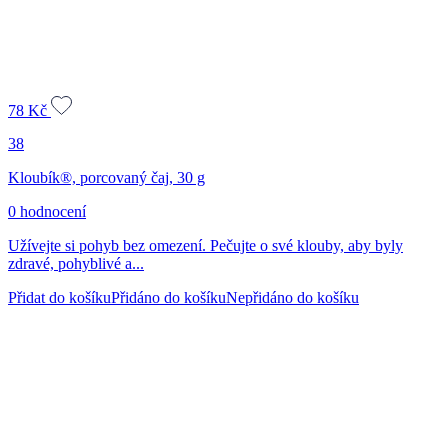
78
Kč
38
Kloubík®, porcovaný čaj, 30 g
0 hodnocení
Užívejte si pohyb bez omezení. Pečujte o své klouby, aby byly
zdravé, pohyblivé a...
Přidat do košíku
Přidáno do košíku
Nepřidáno do košíku