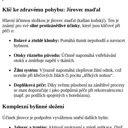
Klíč ke zdravému pohybu: Jírovec maďal
Hlavní účinnou složkou je jírovec maďal (kaštan koňský). Ten je
známý pro své
silné protizánětlivé účinky
, které jsou klíčové při
péči o:
Bolavé a ztuhlé klouby:
Pomáhá tlumit nepohodlí a navracet
hybnost.
Otoky různého původu:
Účinně napomáhá vstřebávání
otoků a zmírňuje napětí v tkáních.
Žilní systém:
Výrazně napomáhá zlepšovat žilní odtok, což
oceníte při křečových žilách či pocitu „těžkých nohou“.
Doplňková péče:
Díky svému působení na zánětlivé procesy
se mast doporučuje i jako podpůrná péče při rekonvalescenci
(např. po potížích spojených s boreliózou).
Komplexní bylinné složení
Účinek jírovce je podpořen vyváženou směsí dalších bylin:
Jalovec a tymián:
Aktivují prokrvení v místě aplikace, čímž