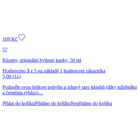
169
Kč
57
Klouby, originální bylinné kapky, 50 ml
Hodnoceno
5
z 5 na základě
1
hodnocení zákazníka
5,00
(1x)
Podpořte svou lehkost pohybu a zdravý stav kloubů (díky tužebníku
a černému rybízu)....
Přidat do košíku
Přidáno do košíku
Nepřidáno do košíku