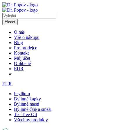
Hledat
O nás
Vše o nákupu
Blog
Pro prodejce
Kontakt
Můj účet
Oblíbené
EUR
EUR
Psyllium
Bylinné kapky
Bylinné masti
Bylinné čaje a směsi
Tea Tree Oil
Všechny produkty