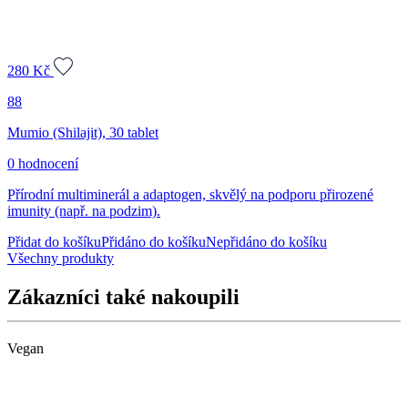
280
Kč
88
Mumio (Shilajit), 30 tablet
0 hodnocení
Přírodní multiminerál a adaptogen, skvělý na podporu přirozené
imunity (např. na podzim).
Přidat do košíku
Přidáno do košíku
Nepřidáno do košíku
Všechny produkty
Zákazníci také nakoupili
Vegan