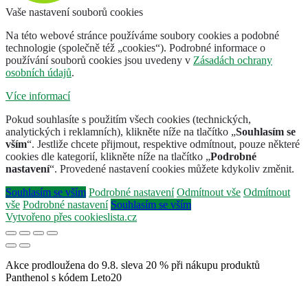
Vaše nastavení souborů cookies
Na této webové stránce používáme soubory cookies a podobné
technologie (společně též „cookies“). Podrobné informace o
používání souborů cookies jsou uvedeny v
Zásadách ochrany
osobních údajů
.
Více informací
Pokud souhlasíte s použitím všech cookies (technických,
analytických i reklamních), klikněte níže na tlačítko „
Souhlasím se
vším
“. Jestliže chcete přijmout, respektive odmítnout, pouze některé
cookies dle kategorií, klikněte níže na tlačítko „
Podrobné
nastavení
“. Provedené nastavení cookies můžete kdykoliv změnit.
Souhlasím se vším
Podrobné nastavení
Odmítnout vše
Odmítnout
vše
Podrobné nastavení
Souhlasím se vším
Vytvořeno přes cookieslista.cz
Akce prodloužena do 9.8. sleva 20 % při nákupu produktů
Panthenol s kódem Leto20