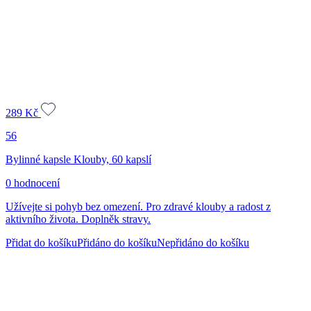
289
Kč
56
Bylinné kapsle Klouby, 60 kapslí
0 hodnocení
Užívejte si pohyb bez omezení. Pro zdravé klouby a radost z
aktivního života. Doplněk stravy.
Přidat do košíku
Přidáno do košíku
Nepřidáno do košíku