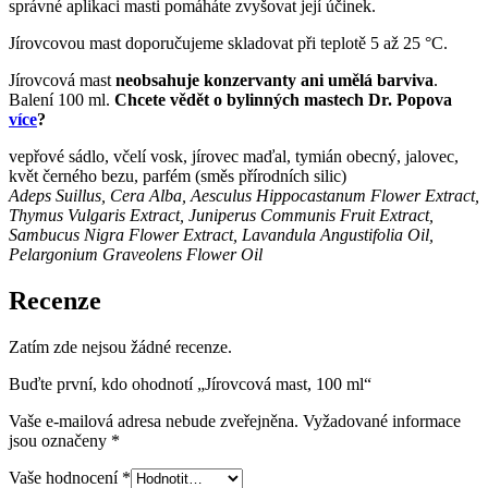
správné aplikaci masti pomáháte zvyšovat její účinek.
Jírovcovou mast doporučujeme skladovat při teplotě 5 až 25 °C.
Jírovcová mast
neobsahuje konzervanty ani umělá barviva
.
Balení 100 ml.
Chcete vědět o bylinných mastech Dr. Popova
více
?
vepřové sádlo, včelí vosk, jírovec maďal, tymián obecný, jalovec,
květ černého bezu, parfém (směs přírodních silic)
Adeps Suillus, Cera Alba, Aesculus Hippocastanum Flower Extract,
Thymus Vulgaris Extract, Juniperus Communis Fruit Extract,
Sambucus Nigra Flower Extract, Lavandula Angustifolia Oil,
Pelargonium Graveolens Flower Oil
Recenze
Zatím zde nejsou žádné recenze.
Buďte první, kdo ohodnotí „Jírovcová mast, 100 ml“
Vaše e-mailová adresa nebude zveřejněna.
Vyžadované informace
jsou označeny
*
Vaše hodnocení
*