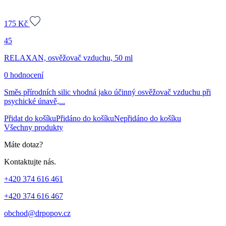
175
Kč
45
RELAXAN, osvěžovač vzduchu, 50 ml
0 hodnocení
Směs přírodních silic vhodná jako účinný osvěžovač vzduchu při
psychické únavě,...
Přidat do košíku
Přidáno do košíku
Nepřidáno do košíku
Všechny produkty
Máte dotaz?
Kontaktujte nás.
+420 374 616 461
+420 374 616 467
obchod@drpopov.cz