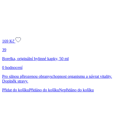
169
Kč
39
Borelka, originální bylinné kapky, 50 ml
0 hodnocení
Pro silnou přirozenou obranyschopnost organismu a návrat vitality.
Doplněk stravy.
Přidat do košíku
Přidáno do košíku
Nepřidáno do košíku