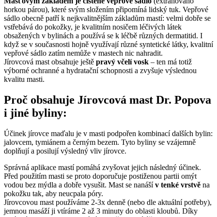
Masťovým základem je čištěné vepřové sádlo
(extrahováno
horkou párou), které svým složením připomíná lidský tuk. Vepřové
sádlo obecně patří k nejkvalitnějším základům mastí: velmi dobře se
vstřebává do pokožky, je kvalitním nosičem léčivých látek
obsažených v bylinách a používá se k léčbě různých dermatitid. I
když se v současnosti hojně využívají různé syntetické látky, kvalitní
vepřové sádlo zatím nemůže v mastech nic nahradit.
Jírovcová mast obsahuje ještě
pravý včelí vosk
– ten má totiž
výborné ochranné a hydratační schopnosti a zvyšuje výslednou
kvalitu masti.
Proč obsahuje Jírovcová mast Dr. Popova
i jiné byliny:
Účinek jírovce maďalu je v masti podpořen kombinací dalších bylin:
jalovcem, tymiánem a černým bezem. Tyto byliny se vzájemně
doplňují a posilují výsledný vliv jírovce.
Správná aplikace mastí pomáhá zvyšovat jejich následný účinek.
Před použitím masti se proto doporučuje postiženou partii omýt
vodou bez mýdla a dobře vysušit. Mast se nanáší
v tenké vrstvě
na
pokožku tak, aby neucpala póry.
Jírovcovou mast používáme 2-3x denně (nebo dle aktuální potřeby),
jemnou masáží ji vtíráme 2 až 3 minuty do oblasti kloubů. Díky