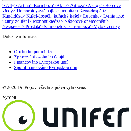
> Afty
> Astma
> Borrelióza
> Akné
> Artróza
> Alergie
> Bércové
vředy
> Hemoroidy-začínající
> Imunita snížená-dospělí
>
Kandidóza
> Kašel-dospělí, kuřácký kašel
> Lupénka
> Lymfatické
uzliny-zduření
> Mononukleóza
> Nádorové onemocnění
>
Nespavost
> Prostata
> Salmonelóza
> Trombóza
> Výtok-ženský
Důležité informace
Obchodní podmínky
Zpracování osobních údajů
Financováno Evropskou unií
Spolufinancováno Evropskou unií
© 2026 Dr. Popov, všechna práva vyhrazena.
Vyrobil