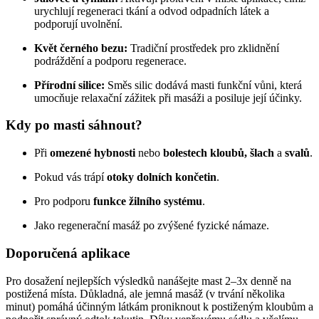
urychlují regeneraci tkání a odvod odpadních látek a
podporují uvolnění.
Květ černého bezu:
Tradiční prostředek pro zklidnění
podráždění a podporu regenerace.
Přírodní silice:
Směs silic dodává masti funkční vůni, která
umocňuje relaxační zážitek při masáži a posiluje její účinky.
Kdy po masti sáhnout?
Při
omezené hybnosti
nebo
bolestech kloubů, šlach
a
svalů
.
Pokud vás trápí
otoky dolních končetin
.
Pro podporu
funkce žilního systému
.
Jako regenerační masáž po zvýšené fyzické námaze.
Doporučená aplikace
Pro dosažení nejlepších výsledků nanášejte mast 2–3x denně na
postižená místa. Důkladná, ale jemná masáž (v trvání několika
minut) pomáhá účinným látkám proniknout k postiženým kloubům a