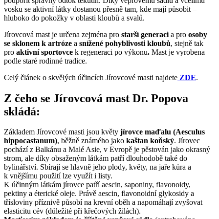
podpořit správný odtok tekutin. Díky vepřovému sádlu a včelímu
vosku se aktivní látky dostanou přesně tam, kde mají působit –
hluboko do pokožky v oblasti kloubů a svalů.
Jírovcová mast je určena zejména pro
starší generaci
a pro
osoby
se sklonem k artróze
a
snížené pohyblivosti kloubů
, stejně tak
pro
aktivní sportovce
k regeneraci po výkonu
.
Mast je vyrobena
podle staré rodinné tradice.
Celý článek o skvělých účincích Jírovcové masti najdete
ZDE
.
Z čeho se Jírovcová mast Dr. Popova
skládá:
Základem Jírovcové masti jsou květy
jírovce maďalu (Aesculus
hippocastanum)
, běžně známého jako
kaštan koňský
. Jírovec
pochází z Balkánu a Malé Asie, v Evropě je pěstován jako okrasný
strom, ale díky obsaženým látkám patří dlouhodobě také do
bylinářství. Sbírají se hlavně jeho plody, květy, na jaře kůra a
k vnějšímu použití lze využít i listy.
K účinným látkám jírovce patří aescin, saponiny, flavonoidy,
pektiny a éterické oleje. Právě aescin, flavonoidní glykosidy a
třísloviny příznivě působí na krevní oběh a napomáhají zvyšovat
elasticitu cév (důležité při křečových žilách).