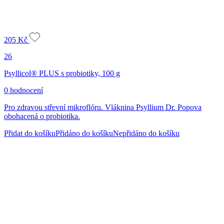
205
Kč
26
Psyllicol® PLUS s probiotiky, 100 g
0 hodnocení
Pro zdravou střevní mikroflóru. Vláknina Psyllium Dr. Popova
obohacená o probiotika.
Přidat do košíku
Přidáno do košíku
Nepřidáno do košíku