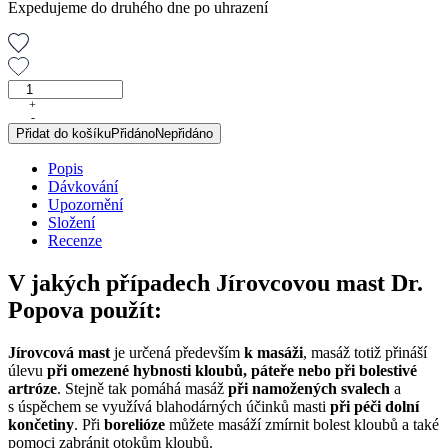
Expedujeme do druhého dne po uhrazení
Jírovcová
mast,
+
-
100
Přidat do košíku
Přidáno
Nepřidáno
ml
množství
Popis
Dávkování
Upozornění
Složení
Recenze
V jakých případech Jírovcovou mast Dr.
Popova použít:
Jírovcová mast
je určená především
k masáži
, masáž totiž přináší
úlevu
při omezené hybnosti kloubů, páteře nebo při bolestivé
artróze
. Stejně tak pomáhá masáž
při namožených svalech
a
s úspěchem se využívá blahodárných účinků masti
při péči dolní
končetiny
. Při
borelióze
můžete masáží zmírnit bolest kloubů a také
pomoci zabránit otokům kloubů.