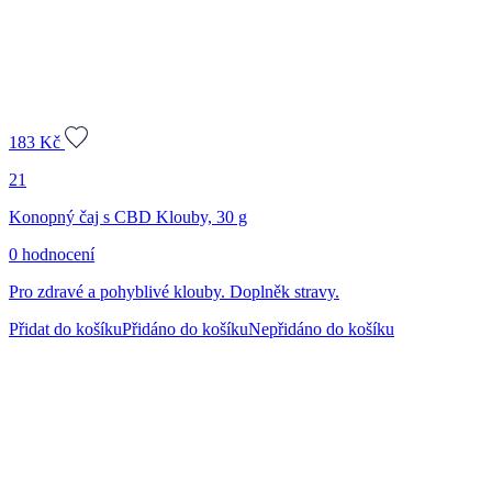
183
Kč
21
Konopný čaj s CBD Klouby, 30 g
0 hodnocení
Pro zdravé a pohyblivé klouby. Doplněk stravy.
Přidat do košíku
Přidáno do košíku
Nepřidáno do košíku