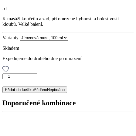
51
K masáži končetin a zad, při omezené hybnosti a bolestivosti
kloubů. Velké balení.
Varianty
Skladem
Expedujeme do druhého dne po uhrazení
Jírovcová
mast,
+
-
100
Přidat do košíku
Přidáno
Nepřidáno
ml
množství
Doporučené kombinace