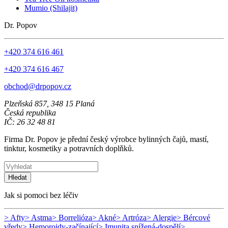
Mumio (Shilajit)
Dr. Popov
+420 374 616 461
+420 374 616 467
obchod@drpopov.cz
Plzeňská 857, 348 15 Planá
Česká republika
IČ: 26 32 48 81
Firma Dr. Popov je přední český výrobce bylinných čajů, mastí,
tinktur, kosmetiky a potravních doplňků.
Hledat
Jak si pomoci bez léčiv
> Afty
> Astma
> Borrelióza
> Akné
> Artróza
> Alergie
> Bércové
vředy
> Hemoroidy-začínající
> Imunita snížená-dospělí
>