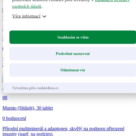
osobních údajů
.
Více informací
78
Kč
38
Souhlasím se vším
Kloubík®, porcovaný čaj, 30 g
0 hodnocení
Podrobné nastavení
Užívejte si pohyb bez omezení. Pečujte o své klouby, aby byly
zdravé, pohyblivé a...
Odmítnout vše
Přidat do košíku
Přidáno do košíku
Nepřidáno do košíku
280
Kč
Vytvořeno přes cookieslista.cz
88
Mumio (Shilajit), 30 tablet
0 hodnocení
Přírodní multiminerál a adaptogen, skvělý na podporu přirozené
imunity (např. na podzim).