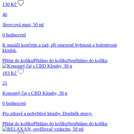
130
Kč
46
Jírovcová mast, 50 ml
0 hodnocení
K masáži končetin a zad, při omezené hybnosti a bolestivosti
kloubů.
Přidat do košíku
Přidáno do košíku
Nepřidáno do košíku
183
Kč
21
Konopný čaj s CBD Klouby, 30 g
0 hodnocení
Pro zdravé a pohyblivé klouby. Doplněk stravy.
Přidat do košíku
Přidáno do košíku
Nepřidáno do košíku