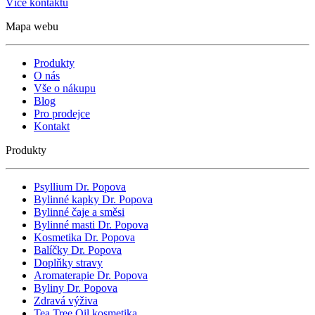
Více kontaktů
Mapa webu
Produkty
O nás
Vše o nákupu
Blog
Pro prodejce
Kontakt
Produkty
Psyllium Dr. Popova
Bylinné kapky Dr. Popova
Bylinné čaje a směsi
Bylinné masti Dr. Popova
Kosmetika Dr. Popova
Balíčky Dr. Popova
Doplňky stravy
Aromaterapie Dr. Popova
Byliny Dr. Popova
Zdravá výživa
Tea Tree Oil kosmetika