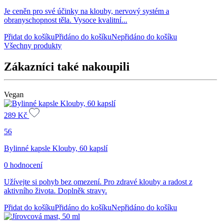
Je ceněn pro své účinky na klouby, nervový systém a
obranyschopnost těla. Vysoce kvalitní...
Přidat do košíku
Přidáno do košíku
Nepřidáno do košíku
Všechny produkty
Zákazníci také nakoupili
Vegan
289
Kč
56
Bylinné kapsle Klouby, 60 kapslí
0 hodnocení
Užívejte si pohyb bez omezení. Pro zdravé klouby a radost z
aktivního života. Doplněk stravy.
Přidat do košíku
Přidáno do košíku
Nepřidáno do košíku