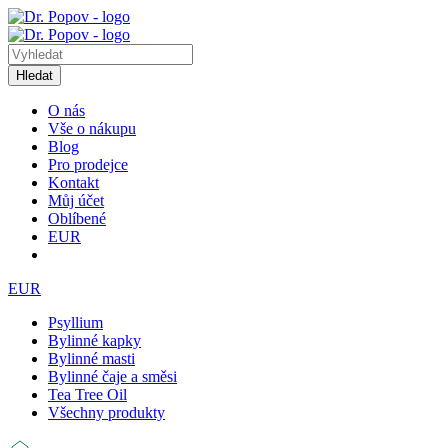
Hledat
O nás
Vše o nákupu
Blog
Pro prodejce
Kontakt
Můj účet
Oblíbené
EUR
EUR
Psyllium
Bylinné kapky
Bylinné masti
Bylinné čaje a směsi
Tea Tree Oil
Všechny produkty