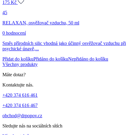
175
Kč
45
RELAXAN, osvěžovač vzduchu, 50 ml
0 hodnocení
Směs přírodních silic vhodná jako účinný osvěžovač vzduchu při
psychické únavě,...
Přidat do košíku
Přidáno do košíku
Nepřidáno do košíku
Všechny produkty
Máte dotaz?
Kontaktujte nás.
+420 374 616 461
+420 374 616 467
obchod@drpopov.cz
Sledujte nás na sociálních sítích