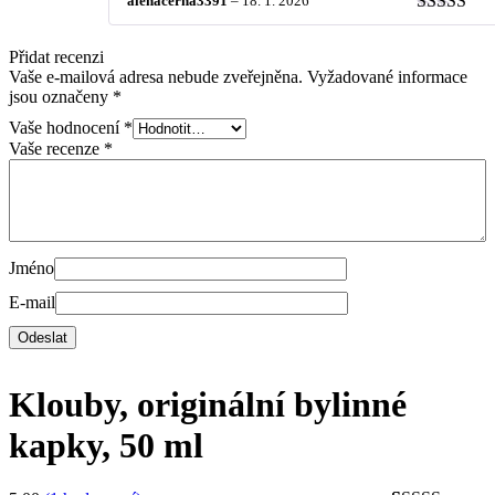
alenacerna3391
–
18. 1. 2026
Hodnocen
z 5
Přidat recenzi
Vaše e-mailová adresa nebude zveřejněna.
Vyžadované informace
jsou označeny
*
Vaše hodnocení
*
Vaše recenze
*
Jméno
E-mail
Klouby, originální bylinné
kapky, 50 ml