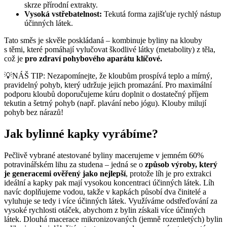
skrze přírodní extrakty.
Vysoká vstřebatelnost:
Tekutá forma zajišťuje rychlý nástup
účinných látek.
Tato směs je skvěle poskládaná – kombinuje byliny na klouby
s těmi, které pomáhají vylučovat škodlivé látky (metabolity) z těla,
což je
pro zdraví pohybového aparátu klíčové.
💡NÁŠ TIP: Nezapomínejte, že kloubům prospívá teplo a mírný,
pravidelný pohyb, který udržuje jejich promazání. Pro maximální
podporu kloubů doporučujeme kúru doplnit o dostatečný příjem
tekutin a šetrný pohyb (např. plavání nebo jógu). Klouby milují
pohyb bez nárazů!
Jak bylinné kapky vyrábíme?
Pečlivě vybrané atestované byliny macerujeme v jemném 60%
potravinářském lihu za studena – jedná se o
způsob výroby, který
je generacemi ověřený jako nejlepší
, protože líh je pro extrakci
ideální a kapky pak mají vysokou koncentraci účinných látek. Líh
navíc doplňujeme vodou, takže v kapkách působí dva činitelé a
vyluhuje se tedy i více účinných látek. Využíváme odstřeďování za
vysoké rychlosti otáček, abychom z bylin získali více účinných
látek. Dlouhá macerace mikronizovaných (jemně rozemletých) bylin