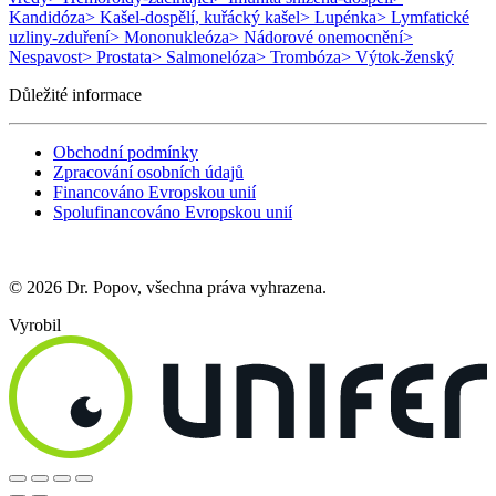
Kandidóza
> Kašel-dospělí, kuřácký kašel
> Lupénka
> Lymfatické
uzliny-zduření
> Mononukleóza
> Nádorové onemocnění
>
Nespavost
> Prostata
> Salmonelóza
> Trombóza
> Výtok-ženský
Důležité informace
Obchodní podmínky
Zpracování osobních údajů
Financováno Evropskou unií
Spolufinancováno Evropskou unií
© 2026 Dr. Popov, všechna práva vyhrazena.
Vyrobil