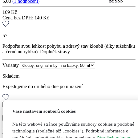
5,00
(1 hodnocení)
Hodnoceno
1
5
169
Kč
z 5 na
Cena bez DPH:
140
Kč
základě
hodnocení
zákazníka
57
Podpořte svou lehkost pohybu a zdravý stav kloubů (díky tužebníku
a černému rybízu). Doplněk stravy.
Varianty
Skladem
Expedujeme do druhého dne po uhrazení
Klouby,
originální
+
Vaše nastavení souborů cookies
-
bylinné
Přidat do košíku
Přidáno
Nepřidáno
kapky,
Na této webové stránce používáme soubory cookies a podobné
50
Doporučené kombinace
technologie (společně též „cookies“). Podrobné informace o
ml
množství
používání souborů cookies jsou uvedeny v
Zásadách ochrany