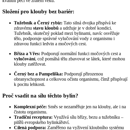
kvalitní péči ve zralém věku.
Složení pro klouby bez bariér:
Tužebník a Černý rybíz:
Tato silná dvojka přispívá ke
zdravému
stavu kloubů
a udržuje je v dobré kondici.
Tužebník, skutečný poklad mezi bylinami, navíc osvěžuje
tělo, podporuje správné vylučování vody z organismu i
zdravou funkci ledvin a močových cest.
Bříza a Vřes:
Podporují normální funkci močových cest a
vylučování
, což pomáhá tělu zbavovat se látek, které mohou
klouby zatěžovat.
Černý bez a Pampeliška:
Podporují přirozenou
obranyschopnost a celkovou očistu organismu, čímž přispívají
k pocitu lehkosti.
Proč vsadit na sílu těchto bylin?
Komplexní péče:
Směs se nezaměřuje jen na klouby, ale i na
čistotu organismu.
Tradiční receptura:
Využívá sílu břízy, bezu a tužebníku –
pilířů evropského bylinkářství.
Cílená podpora:
Zaměřeno na vyživení kloubního systému