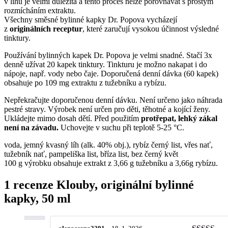
v lihu je velmi důležitá a tento proces nelze porovnávat s prostým
rozmícháním extraktu.
Všechny směsné bylinné kapky Dr. Popova vycházejí
z
originálních receptur
, které zaručují vysokou účinnost výsledné
tinktury.
Používání bylinných kapek Dr. Popova je velmi snadné. Stačí 3x
denně užívat 20 kapek tinktury. Tinkturu je možno nakapat i do
nápoje, např. vody nebo čaje. Doporučená denní dávka (60 kapek)
obsahuje po 109 mg extraktu z tužebníku a rybízu.
Nepřekračujte doporučenou denní dávku. Není určeno jako náhrada
pestré stravy. Výrobek není určen pro děti, těhotné a kojící ženy.
Ukládejte mimo dosah dětí. Před použitím
protřepat, lehký zákal
není na závadu.
Uchovejte v suchu při teplotě 5-25 °C.
voda, jemný kvasný líh (alk. 40% obj.), rybíz černý list, vřes nať,
tužebník nať, pampeliška list, bříza list, bez černý květ
100 g výrobku obsahuje extrakt z 3,66 g tužebníku a 3,66g rybízu.
1 recenze
Klouby, originální bylinné
kapky, 50 ml