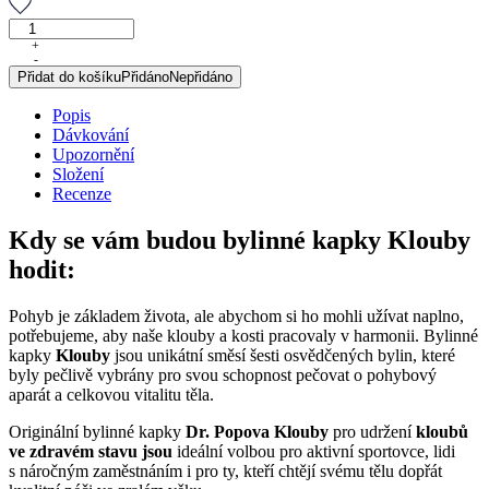
Klouby,
originální
+
-
bylinné
Přidat do košíku
Přidáno
Nepřidáno
kapky,
50
Popis
ml
Dávkování
množství
Upozornění
Složení
Recenze
Kdy se vám budou bylinné kapky Klouby
hodit:
Pohyb je základem života, ale abychom si ho mohli užívat naplno,
potřebujeme, aby naše klouby a kosti pracovaly v harmonii. Bylinné
kapky
Klouby
jsou unikátní směsí šesti osvědčených bylin, které
byly pečlivě vybrány pro svou schopnost pečovat o pohybový
aparát a celkovou vitalitu těla.
Originální bylinné kapky
Dr. Popova Klouby
pro udržení
kloubů
ve zdravém stavu jsou
ideální volbou pro aktivní sportovce, lidi
s náročným zaměstnáním i pro ty, kteří chtějí svému tělu dopřát