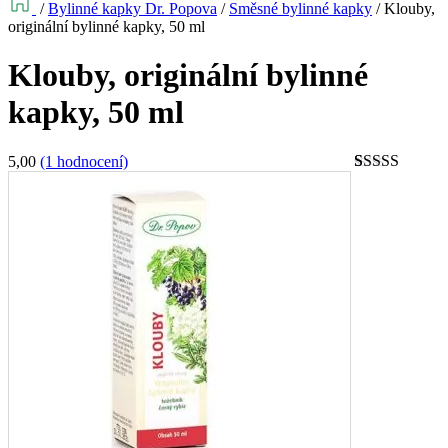
/
Bylinné kapky Dr. Popova
/
Směsné bylinné kapky
/
Klouby,
originální bylinné kapky, 50 ml
Klouby, originální bylinné
kapky, 50 ml
5,00
(1 hodnocení)
Hodnoceno
1
5
z 5 na
základě
hodnocení
zákazníka