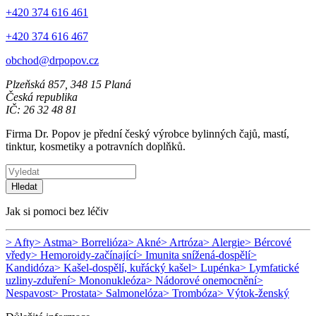
+420 374 616 461
+420 374 616 467
obchod@drpopov.cz
Plzeňská 857, 348 15 Planá
Česká republika
IČ: 26 32 48 81
Firma Dr. Popov je přední český výrobce bylinných čajů, mastí,
tinktur, kosmetiky a potravních doplňků.
Hledat
Jak si pomoci bez léčiv
> Afty
> Astma
> Borrelióza
> Akné
> Artróza
> Alergie
> Bércové
vředy
> Hemoroidy-začínající
> Imunita snížená-dospělí
>
Kandidóza
> Kašel-dospělí, kuřácký kašel
> Lupénka
> Lymfatické
uzliny-zduření
> Mononukleóza
> Nádorové onemocnění
>
Nespavost
> Prostata
> Salmonelóza
> Trombóza
> Výtok-ženský