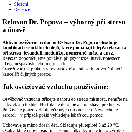
Složení
Recenze
Relaxan Dr. Popova – výborný při stresu
a únavě
Aktivní osvěžovač vzduchu Relaxan Dr. Popova obsahuje
kombinaci esenciálních olejů, které pomáhají k lepší relaxaci a
při stresu: levanduli, meduňku, pomeranč, mátu a anýz.
Relaxan doporučujeme používat při psychické únavě, bolestech
hlavy, nespavosti nebo migrénách.
Osvěžovač má praktický rozprašovač a hodí se k provonění bytů,
kanceláří či jiných prostor.
Jak osvěžovač vzduchu používáme:
Osvěžovač vzduchu stříkejte nahoru do středu místnosti, nemiřte na
nábytek ani textilie. Nestříkejte do ohně ani na žhavé předměty.
Používejte pouze v dobře větraných místnostech. Nevdechujte
aerosol – v případě požití vyhledejte lékařskou pomoc.
Uchovávejte mimo dosah dětí. Skladujte při teplotě 5 až 20 °C.
Osoby, které citlivě reagují na vonné látky, by měly tento výrobek