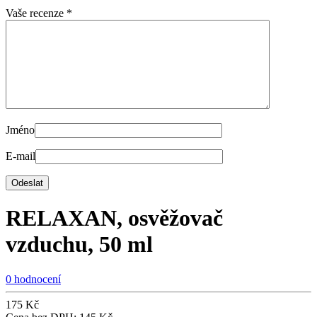
Vaše recenze
*
Jméno
E-mail
RELAXAN, osvěžovač
vzduchu, 50 ml
0 hodnocení
175
Kč