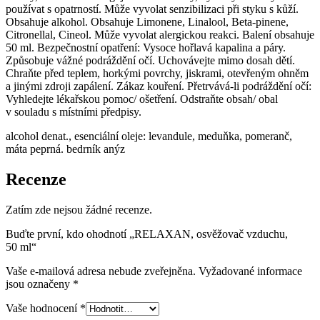
používat s opatrností. Může vyvolat senzibilizaci při styku s kůží.
Obsahuje alkohol. Obsahuje Limonene, Linalool, Beta-pinene,
Citronellal, Cineol. Může vyvolat alergickou reakci. Balení obsahuje
50 ml. Bezpečnostní opatření: Vysoce hořlavá kapalina a páry.
Způsobuje vážné podráždění očí. Uchovávejte mimo dosah dětí.
Chraňte před teplem, horkými povrchy, jiskrami, otevřeným ohněm
a jinými zdroji zapálení. Zákaz kouření. Přetrvává-li podráždění očí:
Vyhledejte lékařskou pomoc/ ošetření. Odstraňte obsah/ obal
v souladu s místními předpisy.
alcohol denat., esenciální oleje: levandule, meduňka, pomeranč,
máta peprná. bedrník anýz
Recenze
Zatím zde nejsou žádné recenze.
Buďte první, kdo ohodnotí „RELAXAN, osvěžovač vzduchu,
50 ml“
Vaše e-mailová adresa nebude zveřejněna.
Vyžadované informace
jsou označeny
*
Vaše hodnocení
*