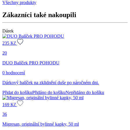
Všechny produkty
Zákazníci také nakoupili
Dárek
235
Kč
20
DUO Balíček PRO POHODU
0 hodnocení
Dárkový balíček na zklidnění duše po náročném dni.
Přidat do košíku
Přidáno do košíku
Nepřidáno do košíku
169
Kč
36
Migresan, originální bylinné kapky, 50 ml