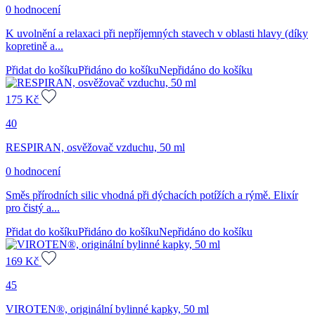
0 hodnocení
K uvolnění a relaxaci při nepříjemných stavech v oblasti hlavy (díky
kopretině a...
Přidat do košíku
Přidáno do košíku
Nepřidáno do košíku
175
Kč
40
RESPIRAN, osvěžovač vzduchu, 50 ml
0 hodnocení
Směs přírodních silic vhodná při dýchacích potížích a rýmě. Elixír
pro čistý a...
Přidat do košíku
Přidáno do košíku
Nepřidáno do košíku
169
Kč
45
VIROTEN®, originální bylinné kapky, 50 ml