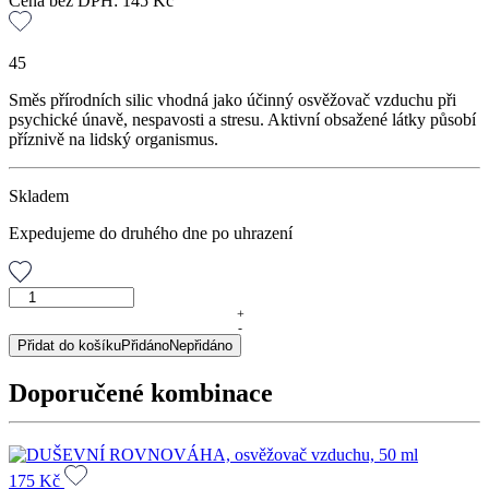
Cena bez DPH:
145
Kč
45
Směs přírodních silic vhodná jako účinný osvěžovač vzduchu při
psychické únavě, nespavosti a stresu. Aktivní obsažené látky působí
příznivě na lidský organismus.
Skladem
Expedujeme do druhého dne po uhrazení
RELAXAN,
osvěžovač
+
-
vzduchu,
Přidat do košíku
Přidáno
Nepřidáno
50
ml
Doporučené kombinace
množství
175
Kč