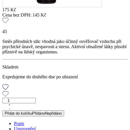
175
Kč
Cena bez DPH:
145
Kč
45
Směs přírodních silic vhodná jako účinný osvěžovač vzduchu při
psychické únavě, nespavosti a stresu. Aktivní obsažené látky působí
příznivě na lidský organismus.
Skladem
Expedujeme do druhého dne po uhrazení
RELAXAN,
osvěžovač
+
-
vzduchu,
Přidat do košíku
Přidáno
Nepřidáno
50
ml
Popis
množství
Upozornění