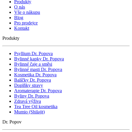
Produkty
O nás
Vše o nákupu
Blog
Pro prodejce
Kontakt
Produkty
Psyllium Dr. Popova
Bylinné kapky Dr. Popova
Bylinné čaje a směsi
Bylinné masti Dr. Popova
Kosmetika Dr. Popova
Balíčky Dr. Popova
Doplňky stravy
Aromaterapie Dr. Popova
Byliny Dr. Popova
Zdravá výživa
Tea Tree Oil kosmetika
Mumio (Shilajit)
Dr. Popov