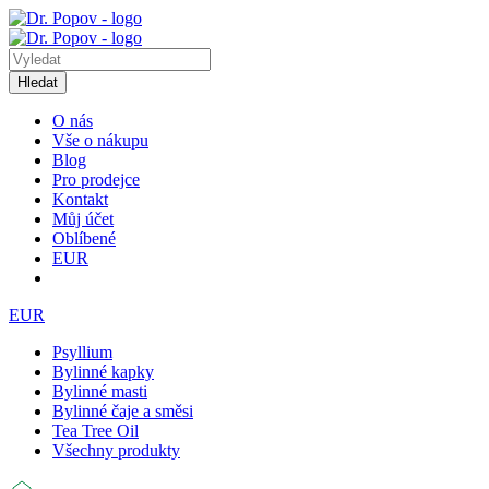
Hledat
O nás
Vše o nákupu
Blog
Pro prodejce
Kontakt
Můj účet
Oblíbené
EUR
EUR
Psyllium
Bylinné kapky
Bylinné masti
Bylinné čaje a směsi
Tea Tree Oil
Všechny produkty