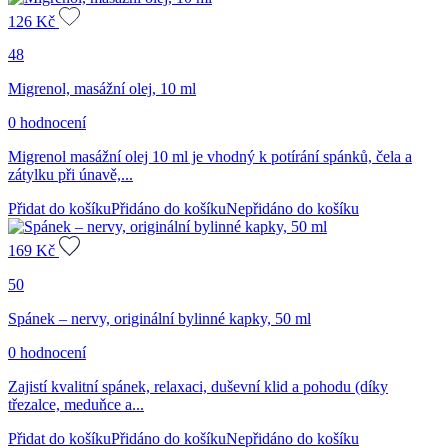
126
Kč
48
Migrenol, masážní olej, 10 ml
0 hodnocení
Migrenol masážní olej 10 ml je vhodný k potírání spánků, čela a
zátylku při únavě,...
Přidat do košíku
Přidáno do košíku
Nepřidáno do košíku
169
Kč
50
Spánek – nervy, originální bylinné kapky, 50 ml
0 hodnocení
Zajistí kvalitní spánek, relaxaci, duševní klid a pohodu (díky
třezalce, meduňce a...
Přidat do košíku
Přidáno do košíku
Nepřidáno do košíku