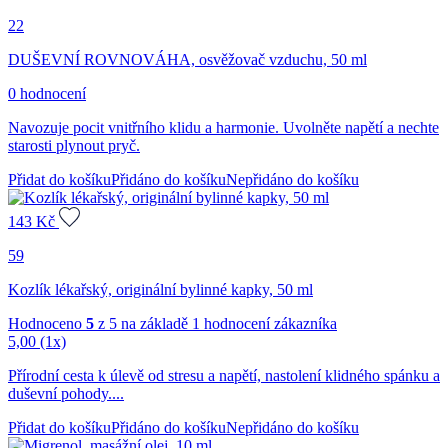
22
DUŠEVNÍ ROVNOVÁHA, osvěžovač vzduchu, 50 ml
0 hodnocení
Navozuje pocit vnitřního klidu a harmonie. Uvolněte napětí a nechte
starosti plynout pryč.
Přidat do košíku
Přidáno do košíku
Nepřidáno do košíku
143
Kč
59
Kozlík lékařský, originální bylinné kapky, 50 ml
Hodnoceno
5
z 5 na základě
1
hodnocení zákazníka
5,00
(1x)
Přírodní cesta k úlevě od stresu a napětí, nastolení klidného spánku a
duševní pohody....
Přidat do košíku
Přidáno do košíku
Nepřidáno do košíku