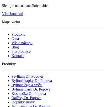
Sledujte nás na sociálních sítích
Více kontaktů
Mapa webu
Produkty
O nás
Vše o nákupu
Blog
Pro prodejce
Kontakt
Produkty
Psyllium Dr. Popova
Bylinné kapky Dr. Popova
Bylinné čaje a směsi
Bylinné masti Dr. Popova
Kosmetika Dr. Popova
Balíčky Dr. Popova
Doplňky stravy
Aromaterapie Dr. Popova