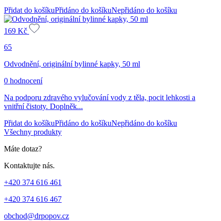
Přidat do košíku
Přidáno do košíku
Nepřidáno do košíku
169
Kč
65
Odvodnění, originální bylinné kapky, 50 ml
0 hodnocení
Na podporu zdravého vylučování vody z těla, pocit lehkosti a
vnitřní čistoty. Doplněk...
Přidat do košíku
Přidáno do košíku
Nepřidáno do košíku
Všechny produkty
Máte dotaz?
Kontaktujte nás.
+420 374 616 461
+420 374 616 467
obchod@drpopov.cz