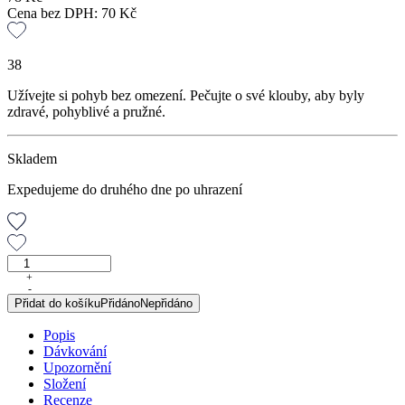
Cena bez DPH:
70
Kč
38
Užívejte si pohyb bez omezení. Pečujte o své klouby, aby byly
zdravé, pohyblivé a pružné.
Skladem
Expedujeme do druhého dne po uhrazení
Kloubík®,
porcovaný
+
-
čaj,
Přidat do košíku
Přidáno
Nepřidáno
30
g
Popis
množství
Dávkování
Upozornění
Složení
Recenze