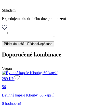
Skladem
Expedujeme do druhého dne po uhrazení
Kloubík®,
porcovaný
+
-
čaj,
Přidat do košíku
Přidáno
Nepřidáno
30
g
Doporučené kombinace
množství
Vegan
289
Kč
56
Bylinné kapsle Klouby, 60 kapslí
0 hodnocení