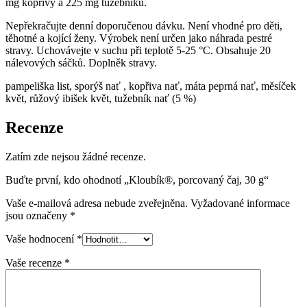
mg kopřivy a 225 mg tužebníku.
Nepřekračujte denní doporučenou dávku. Není vhodné pro děti,
těhotné a kojící ženy. Výrobek není určen jako náhrada pestré
stravy. Uchovávejte v suchu při teplotě 5-25 °C. Obsahuje 20
nálevových sáčků. Doplněk stravy.
pampeliška list, sporýš nať , kopřiva nať, máta peprná nať, měsíček
květ, růžový ibišek květ, tužebník nať (5 %)
Recenze
Zatím zde nejsou žádné recenze.
Buďte první, kdo ohodnotí „Kloubík®, porcovaný čaj, 30 g“
Vaše e-mailová adresa nebude zveřejněna.
Vyžadované informace
jsou označeny
*
Vaše hodnocení
*
Vaše recenze
*