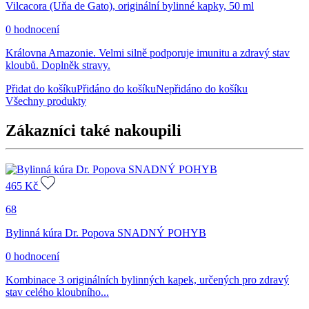
Vilcacora (Uňa de Gato), originální bylinné kapky, 50 ml
0 hodnocení
Královna Amazonie. Velmi silně podporuje imunitu a zdravý stav
kloubů. Doplněk stravy.
Přidat do košíku
Přidáno do košíku
Nepřidáno do košíku
Všechny produkty
Zákazníci také nakoupili
465
Kč
68
Bylinná kúra Dr. Popova SNADNÝ POHYB
0 hodnocení
Kombinace 3 originálních bylinných kapek, určených pro zdravý
stav celého kloubního...