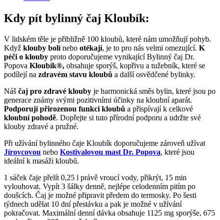
Kdy pít bylinný čaj Kloubík:
V lidském těle je přibližně 100 kloubů, které nám umožňují pohyb.
Když
klouby bolí
nebo
otékají
, je to pro nás velmi omezující.
K
péči o klouby
proto doporučujeme vynikající Bylinný čaj Dr.
Popova
Kloubík®,
obsahuje sporýš, kopřivu a tužebník, které se
podílejí na
zdravém stavu kloubů
a další osvědčené bylinky.
Náš
čaj pro zdravé klouby
je harmonická směs bylin, které jsou po
generace známy svými pozitivními účinky na kloubní aparát.
P
odporují přirozenou funkci kloubů
a přispívají k celkové
kloubní pohodě
. Dopřejte si tuto přírodní podporu a udržte své
klouby zdravé a pružné.
Při užívání bylinného čaje Kloubík doporučujeme zároveň užívat
Jírovcovou
nebo
Kostivalovou mast Dr. Popova
, které jsou
ideální k masáži kloubů.
1 sáček čaje přelít 0,25 l právě vroucí vody, přikrýt, 15 min
vylouhovat. Vypít 3 šálky denně, nejlépe celodenním pitím po
doušcích. Čaj je možné připravit předem do termosky. Po šesti
týdnech udělat 10 dní přestávku a pak je možné v užívání
pokračovat. Maximální denní dávka obsahuje 1125 mg sporýše, 675