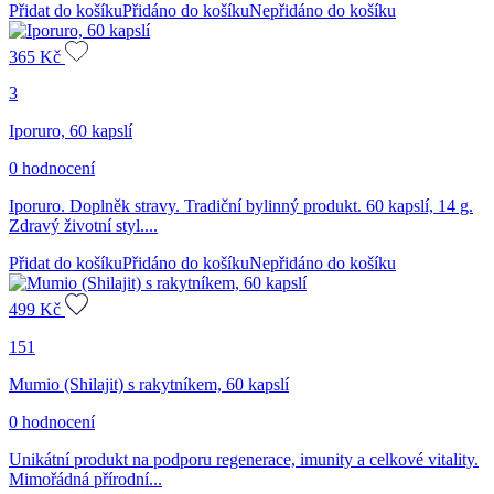
Přidat do košíku
Přidáno do košíku
Nepřidáno do košíku
365
Kč
3
Iporuro, 60 kapslí
0 hodnocení
Iporuro. Doplněk stravy. Tradiční bylinný produkt. 60 kapslí, 14 g.
Zdravý životní styl....
Přidat do košíku
Přidáno do košíku
Nepřidáno do košíku
499
Kč
151
Mumio (Shilajit) s rakytníkem, 60 kapslí
0 hodnocení
Unikátní produkt na podporu regenerace, imunity a celkové vitality.
Mimořádná přírodní...