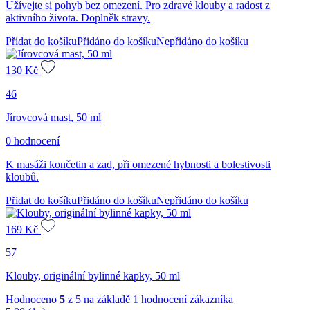
Užívejte si pohyb bez omezení. Pro zdravé klouby a radost z
aktivního života. Doplněk stravy.
Přidat do košíku
Přidáno do košíku
Nepřidáno do košíku
130
Kč
46
Jírovcová mast, 50 ml
0 hodnocení
K masáži končetin a zad, při omezené hybnosti a bolestivosti
kloubů.
Přidat do košíku
Přidáno do košíku
Nepřidáno do košíku
169
Kč
57
Klouby, originální bylinné kapky, 50 ml
Hodnoceno
5
z 5 na základě
1
hodnocení zákazníka