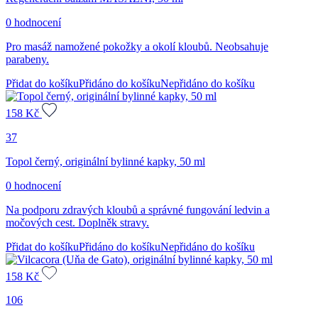
0 hodnocení
Pro masáž namožené pokožky a okolí kloubů. Neobsahuje
parabeny.
Přidat do košíku
Přidáno do košíku
Nepřidáno do košíku
158
Kč
37
Topol černý, originální bylinné kapky, 50 ml
0 hodnocení
Na podporu zdravých kloubů a správné fungování ledvin a
močových cest. Doplněk stravy.
Přidat do košíku
Přidáno do košíku
Nepřidáno do košíku
158
Kč
106