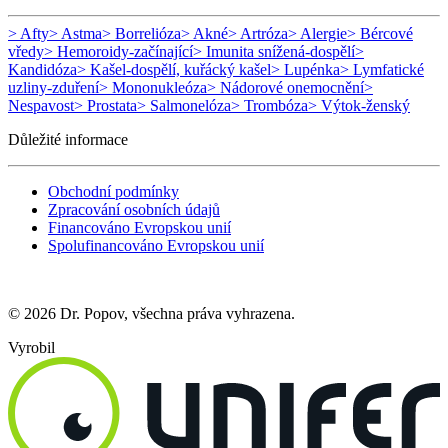
> Afty
> Astma
> Borrelióza
> Akné
> Artróza
> Alergie
> Bércové
vředy
> Hemoroidy-začínající
> Imunita snížená-dospělí
>
Kandidóza
> Kašel-dospělí, kuřácký kašel
> Lupénka
> Lymfatické
uzliny-zduření
> Mononukleóza
> Nádorové onemocnění
>
Nespavost
> Prostata
> Salmonelóza
> Trombóza
> Výtok-ženský
Důležité informace
Obchodní podmínky
Zpracování osobních údajů
Financováno Evropskou unií
Spolufinancováno Evropskou unií
© 2026 Dr. Popov, všechna práva vyhrazena.
Vyrobil