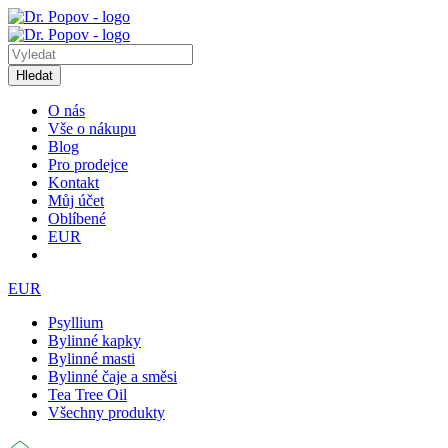
Hledat
O nás
Vše o nákupu
Blog
Pro prodejce
Kontakt
Můj účet
Oblíbené
EUR
EUR
Psyllium
Bylinné kapky
Bylinné masti
Bylinné čaje a směsi
Tea Tree Oil
Všechny produkty