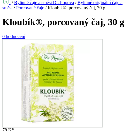
/
Bylinné čaje a směsi Dr. Popova
/
Bylinné originální čaje a
směsi
/
Porcované čaje
/
Kloubík®, porcovaný čaj, 30 g
Kloubík®, porcovaný čaj, 30 g
0 hodnocení
78
Kč