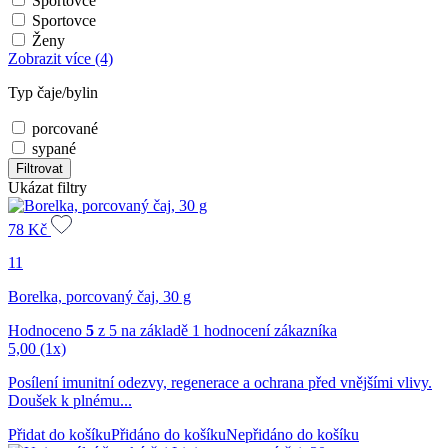
Sportovce
Sportovce
Ženy
Zobrazit více
(4)
Typ čaje/bylin
porcované
sypané
Filtrovat
Ukázat filtry
78
Kč
11
Borelka, porcovaný čaj, 30 g
Hodnoceno
5
z 5 na základě
1
hodnocení zákazníka
5,00
(1x)
Posílení imunitní odezvy, regenerace a ochrana před vnějšími vlivy.
Doušek k plnému...
Přidat do košíku
Přidáno do košíku
Nepřidáno do košíku