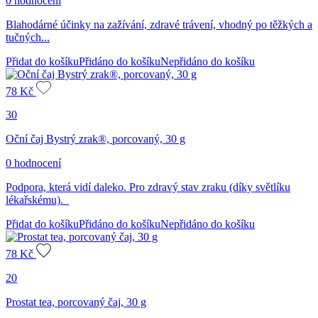
0 hodnocení
Blahodárné účinky na zažívání, zdravé trávení, vhodný po těžkých a
tučných...
Přidat do košíku
Přidáno do košíku
Nepřidáno do košíku
78
Kč
30
Oční čaj Bystrý zrak®, porcovaný, 30 g
0 hodnocení
Podpora, která vidí daleko. Pro zdravý stav zraku (díky světlíku
lékařskému).
Přidat do košíku
Přidáno do košíku
Nepřidáno do košíku
78
Kč
20
Prostat tea, porcovaný čaj, 30 g