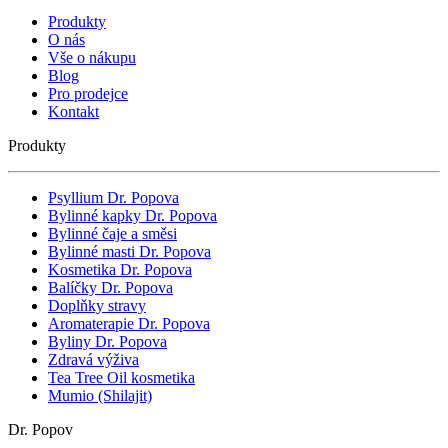
Produkty
O nás
Vše o nákupu
Blog
Pro prodejce
Kontakt
Produkty
Psyllium Dr. Popova
Bylinné kapky Dr. Popova
Bylinné čaje a směsi
Bylinné masti Dr. Popova
Kosmetika Dr. Popova
Balíčky Dr. Popova
Doplňky stravy
Aromaterapie Dr. Popova
Byliny Dr. Popova
Zdravá výživa
Tea Tree Oil kosmetika
Mumio (Shilajit)
Dr. Popov