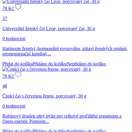
78
Kč
37
Univerzální ženský čaj Livie, porcovaný čaj, 30 g
0 hodnocení
Harmonie ženství -hormonální rovnováha, zdraví ženských orgánů,
premenstruační komfort,...
Přidat do košíku
Přidáno do košíku
Nepřidáno do košíku
78
Kč
48
Čistící čaj s červenou řepou, porcovaný, 30 g
0 hodnocení
Rubínový doušek plný bylin pro celkové pročištění organismu a
čistou energii. Pomozte...
Přidat do košíku
Přidáno do košíku
Nepřidáno do košíku