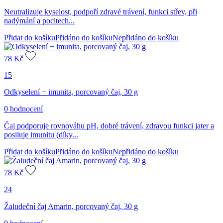
Neutralizuje kyselost, podpoří zdravé trávení, funkci střev, při
nadýmání a pocitech...
Přidat do košíku
Přidáno do košíku
Nepřidáno do košíku
78
Kč
15
Odkyselení + imunita, porcovaný čaj, 30 g
0 hodnocení
Čaj podporuje rovnováhu pH, dobré trávení, zdravou funkci jater a
posiluje imunitu (díky...
Přidat do košíku
Přidáno do košíku
Nepřidáno do košíku
78
Kč
24
Žaludeční čaj Amarin, porcovaný čaj, 30 g