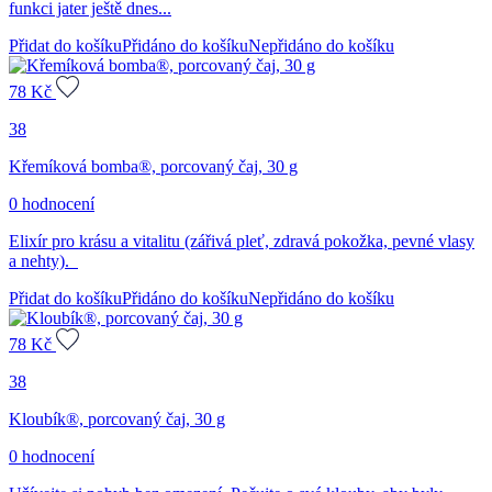
funkci jater ještě dnes...
Přidat do košíku
Přidáno do košíku
Nepřidáno do košíku
78
Kč
38
Křemíková bomba®, porcovaný čaj, 30 g
0 hodnocení
Elixír pro krásu a vitalitu (zářivá pleť, zdravá pokožka, pevné vlasy
a nehty).
Přidat do košíku
Přidáno do košíku
Nepřidáno do košíku
78
Kč
38
Kloubík®, porcovaný čaj, 30 g
0 hodnocení