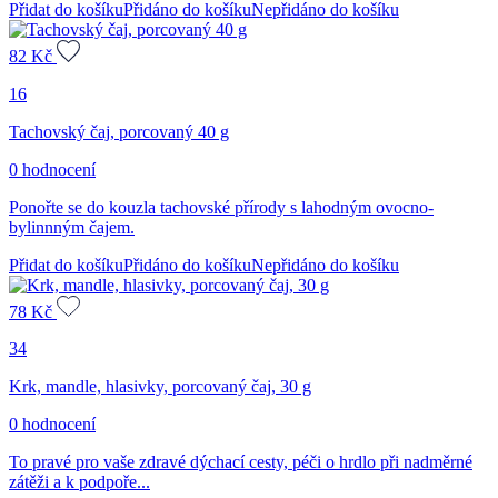
Přidat do košíku
Přidáno do košíku
Nepřidáno do košíku
82
Kč
16
Tachovský čaj, porcovaný 40 g
0 hodnocení
Ponořte se do kouzla tachovské přírody s lahodným ovocno-
bylinnným čajem.
Přidat do košíku
Přidáno do košíku
Nepřidáno do košíku
78
Kč
34
Krk, mandle, hlasivky, porcovaný čaj, 30 g
0 hodnocení
To pravé pro vaše zdravé dýchací cesty, péči o hrdlo při nadměrné
zátěži a k podpoře...