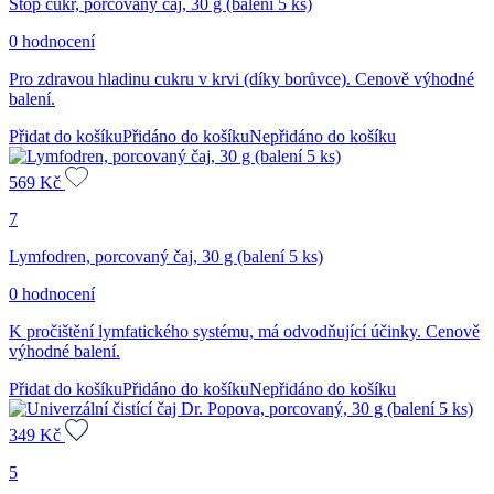
Stop cukr, porcovaný čaj, 30 g (balení 5 ks)
0 hodnocení
Pro zdravou hladinu cukru v krvi (díky borůvce). Cenově výhodné
balení.
Přidat do košíku
Přidáno do košíku
Nepřidáno do košíku
569
Kč
7
Lymfodren, porcovaný čaj, 30 g (balení 5 ks)
0 hodnocení
K pročištění lymfatického systému, má odvodňující účinky. Cenově
výhodné balení.
Přidat do košíku
Přidáno do košíku
Nepřidáno do košíku
349
Kč
5