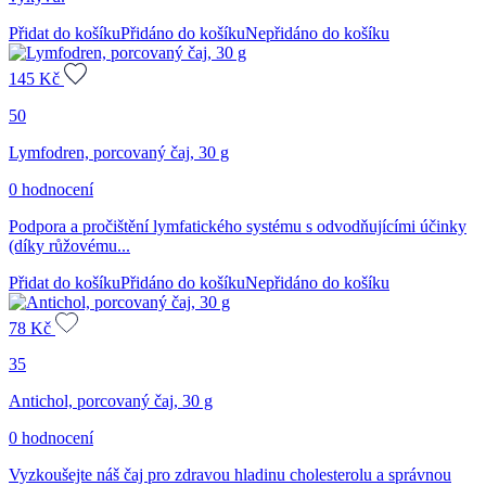
Přidat do košíku
Přidáno do košíku
Nepřidáno do košíku
145
Kč
50
Lymfodren, porcovaný čaj, 30 g
0 hodnocení
Podpora a pročištění lymfatického systému s odvodňujícími účinky
(díky růžovému...
Přidat do košíku
Přidáno do košíku
Nepřidáno do košíku
78
Kč
35
Antichol, porcovaný čaj, 30 g
0 hodnocení
Vyzkoušejte náš čaj pro zdravou hladinu cholesterolu a správnou