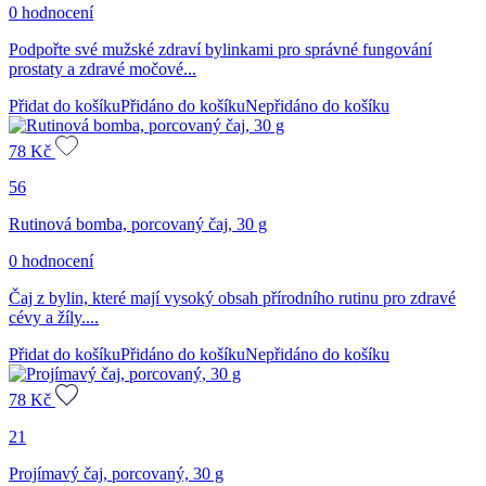
0 hodnocení
Podpořte své mužské zdraví bylinkami pro správné fungování
prostaty a zdravé močové...
Přidat do košíku
Přidáno do košíku
Nepřidáno do košíku
78
Kč
56
Rutinová bomba, porcovaný čaj, 30 g
0 hodnocení
Čaj z bylin, které mají vysoký obsah přírodního rutinu pro zdravé
cévy a žíly....
Přidat do košíku
Přidáno do košíku
Nepřidáno do košíku
78
Kč
21
Projímavý čaj, porcovaný, 30 g