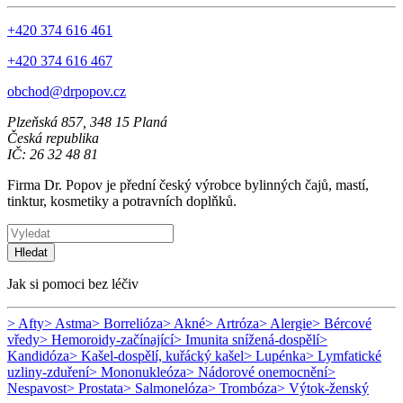
+420 374 616 461
+420 374 616 467
obchod@drpopov.cz
Plzeňská 857, 348 15 Planá
Česká republika
IČ: 26 32 48 81
Firma Dr. Popov je přední český výrobce bylinných čajů, mastí,
tinktur, kosmetiky a potravních doplňků.
Hledat
Jak si pomoci bez léčiv
> Afty
> Astma
> Borrelióza
> Akné
> Artróza
> Alergie
> Bércové
vředy
> Hemoroidy-začínající
> Imunita snížená-dospělí
>
Kandidóza
> Kašel-dospělí, kuřácký kašel
> Lupénka
> Lymfatické
uzliny-zduření
> Mononukleóza
> Nádorové onemocnění
>
Nespavost
> Prostata
> Salmonelóza
> Trombóza
> Výtok-ženský