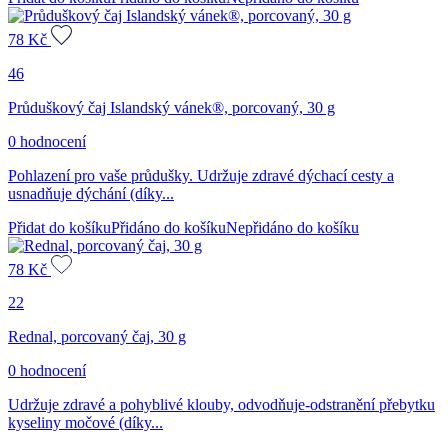
78
Kč
46
Průduškový čaj Islandský vánek®, porcovaný, 30 g
0 hodnocení
Pohlazení pro vaše průdušky. Udržuje zdravé dýchací cesty a
usnadňuje dýchání (díky...
Přidat do košíku
Přidáno do košíku
Nepřidáno do košíku
78
Kč
22
Rednal, porcovaný čaj, 30 g
0 hodnocení
Udržuje zdravé a pohyblivé klouby, odvodňuje-odstranění přebytku
kyseliny močové (díky...