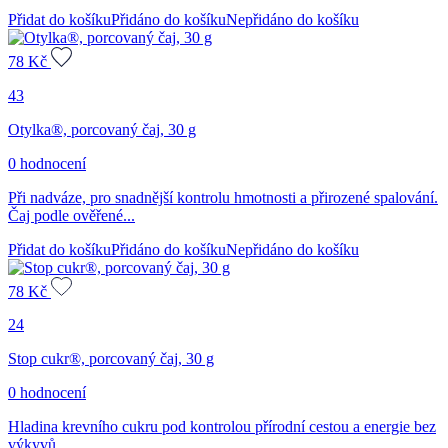
Přidat do košíku
Přidáno do košíku
Nepřidáno do košíku
78
Kč
43
Otylka®, porcovaný čaj, 30 g
0 hodnocení
Při nadváze, pro snadnější kontrolu hmotnosti a přirozené spalování.
Čaj podle ověřené...
Přidat do košíku
Přidáno do košíku
Nepřidáno do košíku
78
Kč
24
Stop cukr®, porcovaný čaj, 30 g
0 hodnocení
Hladina krevního cukru pod kontrolou přírodní cestou a energie bez
výkyvů.