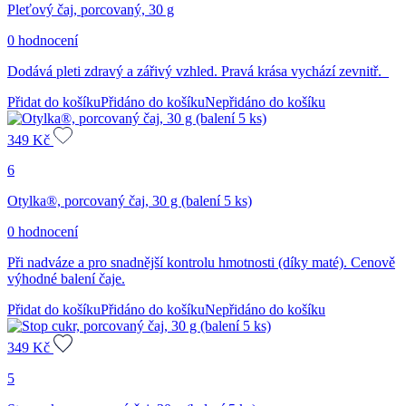
Pleťový čaj, porcovaný, 30 g
0 hodnocení
Dodává pleti zdravý a zářivý vzhled. Pravá krása vychází zevnitř.
Přidat do košíku
Přidáno do košíku
Nepřidáno do košíku
349
Kč
6
Otylka®, porcovaný čaj, 30 g (balení 5 ks)
0 hodnocení
Při nadváze a pro snadnější kontrolu hmotnosti (díky maté). Cenově
výhodné balení čaje.
Přidat do košíku
Přidáno do košíku
Nepřidáno do košíku
349
Kč
5