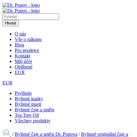
Hledat
O nás
Vše o nákupu
Blog
Pro prodejce
Kontakt
Můj účet
Oblíbené
EUR
EUR
Psyllium
Bylinné kapky
Bylinné masti
Bylinné čaje a směsi
Tea Tree Oil
Všechny produkty
/
Bylinné čaje a směsi Dr. Popova
/
Bylinné originální čaje a