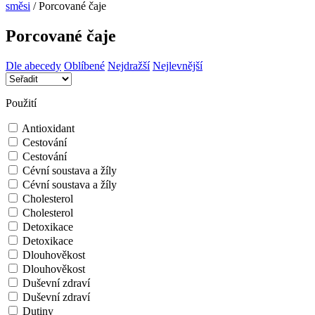
směsi
/
Porcované čaje
Porcované čaje
Dle abecedy
Oblíbené
Nejdražší
Nejlevnější
Použití
Antioxidant
Cestování
Cestování
Cévní soustava a žíly
Cévní soustava a žíly
Cholesterol
Cholesterol
Detoxikace
Detoxikace
Dlouhověkost
Dlouhověkost
Duševní zdraví
Duševní zdraví
Dutiny