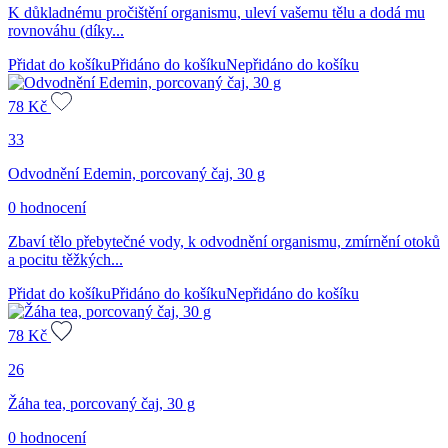
K důkladnému pročištění organismu, uleví vašemu tělu a dodá mu
rovnováhu (díky...
Přidat do košíku
Přidáno do košíku
Nepřidáno do košíku
78
Kč
33
Odvodnění Edemin, porcovaný čaj, 30 g
0 hodnocení
Zbaví tělo přebytečné vody, k odvodnění organismu, zmírnění otoků
a pocitu těžkých...
Přidat do košíku
Přidáno do košíku
Nepřidáno do košíku
78
Kč
26
Žáha tea, porcovaný čaj, 30 g
0 hodnocení