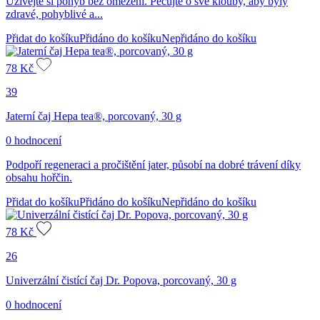
Užívejte si pohyb bez omezení. Pečujte o své klouby, aby byly
zdravé, pohyblivé a...
Přidat do košíku
Přidáno do košíku
Nepřidáno do košíku
78
Kč
39
Jaterní čaj Hepa tea®, porcovaný, 30 g
0 hodnocení
Podpoří regeneraci a pročištění jater, působí na dobré trávení díky
obsahu hořčin.
Přidat do košíku
Přidáno do košíku
Nepřidáno do košíku
78
Kč
26
Univerzální čistící čaj Dr. Popova, porcovaný, 30 g
0 hodnocení