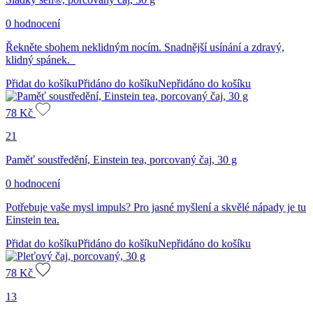
0 hodnocení
Řekněte sbohem neklidným nocím. Snadnější usínání a zdravý,
klidný spánek.
Přidat do košíku
Přidáno do košíku
Nepřidáno do košíku
78
Kč
21
Paměť soustředění, Einstein tea, porcovaný čaj, 30 g
0 hodnocení
Potřebuje vaše mysl impuls? Pro jasné myšlení a skvělé nápady je tu
Einstein tea.
Přidat do košíku
Přidáno do košíku
Nepřidáno do košíku
78
Kč
13