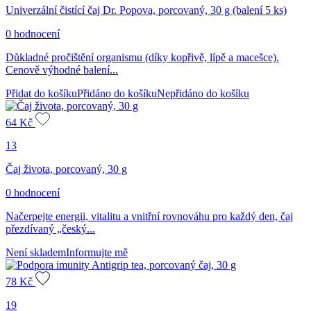
Univerzální čistící čaj Dr. Popova, porcovaný, 30 g (balení 5 ks)
0 hodnocení
Důkladné pročištění organismu (díky kopřivě, lípě a macešce).
Cenově výhodné balení...
Přidat do košíku
Přidáno do košíku
Nepřidáno do košíku
64
Kč
13
Čaj života, porcovaný, 30 g
0 hodnocení
Načerpejte energii, vitalitu a vnitřní rovnováhu pro každý den, čaj
přezdívaný „český...
Není skladem
Informujte mě
78
Kč
19