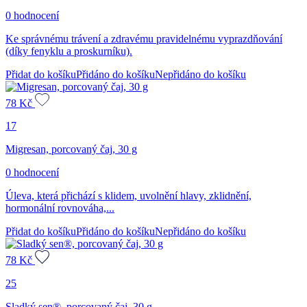
0 hodnocení
Ke správnému trávení a zdravému pravidelnému vyprazdňování
(díky fenyklu a proskurníku).
Přidat do košíku
Přidáno do košíku
Nepřidáno do košíku
78
Kč
17
Migresan, porcovaný čaj, 30 g
0 hodnocení
Úleva, která přichází s klidem, uvolnění hlavy, zklidnění,
hormonální rovnováha,...
Přidat do košíku
Přidáno do košíku
Nepřidáno do košíku
78
Kč
25
Sladký sen®, porcovaný čaj, 30 g