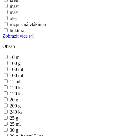
krém
mast
mast
olej
rozpustná vláknina
tinktura
Zobrazit více
(4)
Obsah
10 ml
100 g
100 ml
100 ml
11 ml
120 ks
120 ks
20 g
200 g
240 ks
25 g
25 ml
30 g