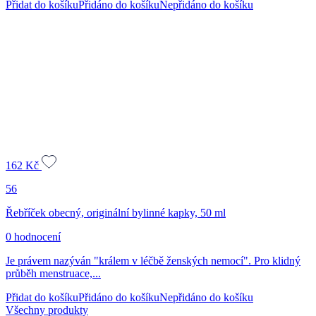
Přidat do košíku
Přidáno do košíku
Nepřidáno do košíku
162
Kč
56
Řebříček obecný, originální bylinné kapky, 50 ml
0 hodnocení
Je právem nazýván "králem v léčbě ženských nemocí". Pro klidný
průběh menstruace,...
Přidat do košíku
Přidáno do košíku
Nepřidáno do košíku
Všechny produkty