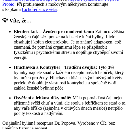
Probio
. Při problémech s močovým měchýřem kombinujte
s kapkami
Lichořeřišnice větší
.
💡 Víte, že…
Eleuterokok – Ženšen pro moderní ženu:
Zatímco většina
ženských čajů sází pouze na klasické luční byliny, Livie
obsahuje i kořen eleuterokoku. Je to známý adaptogen, což
znamená, že pomáhá organismu lépe se přizpůsobit
fyzickému i psychickému stresu a doplňuje chybějící životní
energii.
Hluchavka a Kontryhel – Tradiční dvojka:
Tyto dvě
bylinky najdete snad v každém receptu našich babiček, který
byl určen pro ženy. Hluchavka bílá se svými něžnými květy
perfektně doplňuje vlastnosti kontryhelu a společně tvoří
základ ženské bylinné péče.
Osvěžení a lehkost díky mátě:
Máta peprná dává čaji nejen
příjemně svěží chuť a vůni, ale spolu s řebříčkem se stará o to,
aby vaše bříško (zejména v citlivých dnech měsíce) netrpělo
pocity těžkosti a nadýmání.
Originální bylinná receptura Dr. Popova. Vyrobeno v ČR, bez
umělých barviv a aromat.