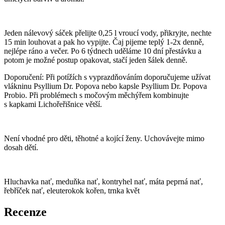
Jeden nálevový sáček přelijte 0,25 l vroucí vody, přikryjte, nechte
15 min louhovat a pak ho vypijte. Čaj pijeme teplý 1-2x denně,
nejlépe ráno a večer. Po 6 týdnech uděláme 10 dní přestávku a
potom je možné postup opakovat, stačí jeden šálek denně.
Doporučení: Při potížích s vyprazdňováním doporučujeme užívat
vlákninu Psyllium Dr. Popova nebo kapsle Psyllium Dr. Popova
Probio. Při problémech s močovým měchýřem kombinujte
s kapkami Lichořeřišnice větší.
Není vhodné pro děti, těhotné a kojící ženy. Uchovávejte mimo
dosah dětí.
Hluchavka nať, meduňka nať, kontryhel nať, máta peprná nať,
řebříček nať, eleuterokok kořen, trnka květ
Recenze