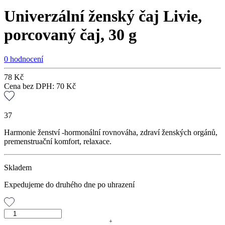
Univerzální ženský čaj Livie,
porcovaný čaj, 30 g
0 hodnocení
78
Kč
Cena bez DPH:
70
Kč
37
Harmonie ženství -hormonální rovnováha, zdraví ženských orgánů,
premenstruační komfort, relaxace.
Skladem
Expedujeme do druhého dne po uhrazení
Univerzální
ženský
+