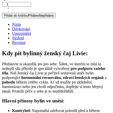
Univerzální
ženský
+
-
čaj
Přidat do košíku
Přidáno
Nepřidáno
Livie,
porcovaný
Popis
čaj,
Dávkování
30
Upozornění
g
Složení
množství
Recenze
Kdy pít bylinný ženský čaj Livie:
Představte si okamžik jen pro sebe. Šálek, ve kterém se mísí ta
nejlepší síla přírody je speciálně vytvořený
pro podporu vašeho
těla
. Náš ženský čaj Livie je pečlivě sestavená směs bylin
podporující
hormonální
rovnováhu, zdraví ženských orgánů
a
pohodu
během celého cyklu. Ať už toužíte po zklidnění,
harmonizaci nebo jen chvíli odpočinku, dopřejte si tento hřejivý
rituál. Protože péče o sebe je to nejdůležitější.
Hlavní přínosy bylin ve směsi:
Kontryhel:
Napomáhá udržovat pohodlí před a během