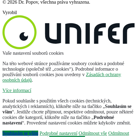
© 2026 Dr. Popov, všechna práva vyhrazena.
Vyrobil
Vaše nastavení souborů cookies
Na této webové stránce používáme soubory cookies a podobné
technologie (společně též „cookies“). Podrobné informace o
používání souborů cookies jsou uvedeny v
Zásadách ochrany
osobních údajů
.
Více informací
Pokud souhlasíte s použitím všech cookies (technických,
analytických i reklamních), klikněte níže na tlačítko „
Souhlasím se
vším
“. Jestliže chcete přijmout, respektive odmítnout, pouze některé
cookies dle kategorií, klikněte níže na tlačítko „
Podrobné
nastavení
“. Provedené nastavení cookies můžete kdykoliv změnit.
Souhlasím se vším
Podrobné nastavení
Odmítnout vše
Odmítnout