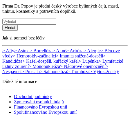
Firma Dr. Popov je přední český výrobce bylinných čajů, mastí,
tinktur, kosmetiky a potravních doplňků.
Hledat
Jak si pomoci bez léčiv
> Afty
> Astma
> Borrelióza
> Akné
> Artróza
> Alergie
> Bércové
vředy
> Hemoroidy-začínající
> Imunita snížená-dospělí
>
Kandidóza
> Kašel-dospělí, kuřácký kašel
> Lupénka
> Lymfatické
uzliny-zduření
> Mononukleóza
> Nádorové onemocnění
>
Nespavost
> Prostata
> Salmonelóza
> Trombóza
> Výtok-ženský
Důležité informace
Obchodní podmínky
Zpracování osobních údajů
Financováno Evropskou unií
Spolufinancováno Evropskou unií