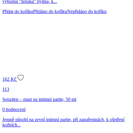
výborná "ženská" bylina, k...
Přidat do košíku
Přidáno do košíku
Nepřidáno do košíku
162
Kč
113
Senziten – mast na intimní partie, 50 ml
0 hodnocení
Jemně působí na zevní intimní partie, při zapařeninách, k ošetření
kožních...