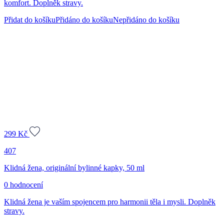
komfort. Doplněk stravy.
Přidat do košíku
Přidáno do košíku
Nepřidáno do košíku
299
Kč
407
Klidná žena, originální bylinné kapky, 50 ml
0 hodnocení
Klidná žena je vaším spojencem pro harmonii těla i mysli. Doplněk
stravy.