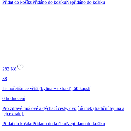
Přidat do košíku
Přidáno do košíku
Nepřidáno do košíku
282
Kč
38
Lichořeřišnice větší (bylina + extrakt), 60 kapslí
0 hodnocení
Pro zdravé močové a dýchací cesty, dvojí účinek (tradiční bylina a
její extrakt).
Přidat do košíku
Přidáno do košíku
Nepřidáno do košíku