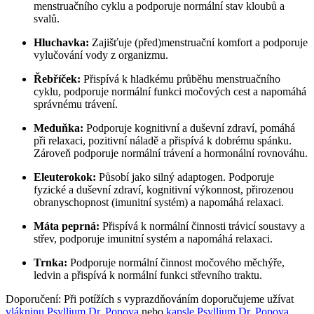
menstruačního cyklu a podporuje normální stav kloubů a
svalů.
Hluchavka:
Zajišťuje (před)menstruační komfort a podporuje
vylučování vody z organizmu.
Řebříček:
Přispívá k hladkému průběhu menstruačního
cyklu, podporuje normální funkci močových cest a napomáhá
správnému trávení.
Meduňka:
Podporuje kognitivní a duševní zdraví, pomáhá
při relaxaci, pozitivní náladě a přispívá k dobrému spánku.
Zároveň podporuje normální trávení a hormonální rovnováhu.
Eleuterokok:
Působí jako silný adaptogen. Podporuje
fyzické a duševní zdraví, kognitivní výkonnost, přirozenou
obranyschopnost (imunitní systém) a napomáhá relaxaci.
Máta peprná:
Přispívá k normální činnosti trávicí soustavy a
střev, podporuje imunitní systém a napomáhá relaxaci.
Trnka:
Podporuje normální činnost močového měchýře,
ledvin a přispívá k normální funkci střevního traktu.
Doporučení: Při potížích s vyprazdňováním doporučujeme užívat
vlákninu Psyllium Dr. Popova
nebo
kapsle Psyllium Dr. Popova