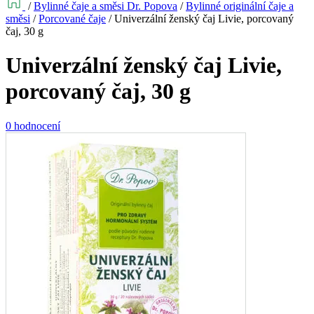
/
Bylinné čaje a směsi Dr. Popova
/
Bylinné originální čaje a
směsi
/
Porcované čaje
/
Univerzální ženský čaj Livie, porcovaný
čaj, 30 g
Univerzální ženský čaj Livie,
porcovaný čaj, 30 g
0 hodnocení