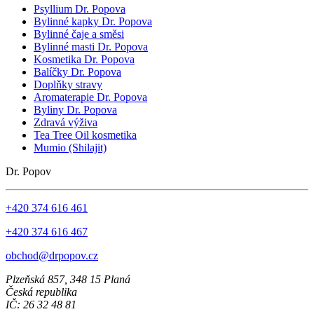
Psyllium Dr. Popova
Bylinné kapky Dr. Popova
Bylinné čaje a směsi
Bylinné masti Dr. Popova
Kosmetika Dr. Popova
Balíčky Dr. Popova
Doplňky stravy
Aromaterapie Dr. Popova
Byliny Dr. Popova
Zdravá výživa
Tea Tree Oil kosmetika
Mumio (Shilajit)
Dr. Popov
+420 374 616 461
+420 374 616 467
obchod@drpopov.cz
Plzeňská 857, 348 15 Planá
Česká republika
IČ: 26 32 48 81