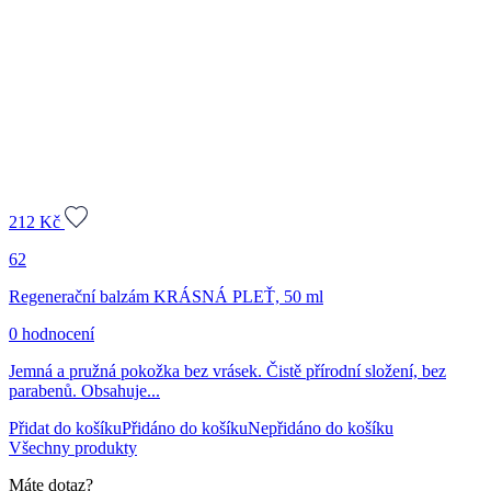
212
Kč
62
Regenerační balzám KRÁSNÁ PLEŤ, 50 ml
0 hodnocení
Jemná a pružná pokožka bez vrásek. Čistě přírodní složení, bez
parabenů. Obsahuje...
Přidat do košíku
Přidáno do košíku
Nepřidáno do košíku
Všechny produkty
Máte dotaz?