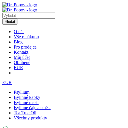
Hledat
O nás
Vše o nákupu
Blog
Pro prodejce
Kontakt
Můj účet
Oblíbené
EUR
EUR
Psyllium
Bylinné kapky
Bylinné masti
Bylinné čaje a směsi
Tea Tree Oil
Všechny produkty