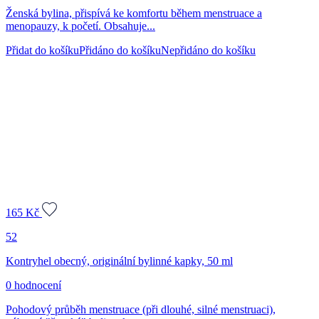
Ženská bylina, přispívá ke komfortu během menstruace a
menopauzy, k početí. Obsahuje...
Přidat do košíku
Přidáno do košíku
Nepřidáno do košíku
165
Kč
52
Kontryhel obecný, originální bylinné kapky, 50 ml
0 hodnocení
Pohodový průběh menstruace (při dlouhé, silné menstruaci),