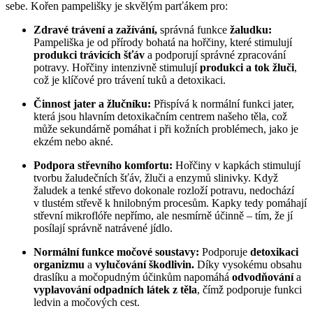
sebe. Kořen pampelišky je skvělým parťákem pro:
Zdravé trávení a zažívání,
správná funkce
žaludku:
Pampeliška je od přírody bohatá na hořčiny, které stimulují
produkci trávicích šťáv
a podporují správné zpracování
potravy. Hořčiny intenzivně stimulují
produkci a tok žluči
,
což je klíčové pro trávení tuků a detoxikaci.
Činnost jater a žlučníku:
Přispívá k normální funkci jater,
která jsou hlavním detoxikačním centrem našeho těla, což
může sekundárně pomáhat i při kožních problémech, jako je
ekzém nebo akné.
Podpora střevního komfortu:
Hořčiny v kapkách stimulují
tvorbu žaludečních šťáv, žluči a enzymů slinivky. Když
žaludek a tenké střevo dokonale rozloží potravu, nedochází
v tlustém střevě k hnilobným procesům. Kapky tedy pomáhají
střevní mikroflóře nepřímo, ale nesmírně účinně – tím, že jí
posílají správně natrávené jídlo.
Normální funkce močové soustavy:
Podporuje
detoxikaci
organizmu
a
vylučování škodlivin.
Díky vysokému obsahu
draslíku a močopudným účinkům napomáhá
odvodňování
a
vyplavování odpadních látek z těla
, čímž podporuje funkci
ledvin a močových cest.