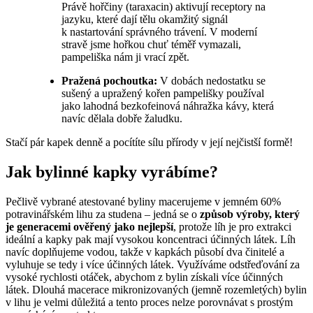
Právě hořčiny (taraxacin) aktivují receptory na
jazyku, které dají tělu okamžitý signál
k nastartování správného trávení. V moderní
stravě jsme hořkou chuť téměř vymazali,
pampeliška nám ji vrací zpět.
Pražená pochoutka:
V dobách nedostatku se
sušený a upražený kořen pampelišky používal
jako lahodná bezkofeinová náhražka kávy, která
navíc dělala dobře žaludku.
Stačí pár kapek denně a pocítíte sílu přírody v její nejčistší formě!
Jak bylinné kapky vyrábíme?
Pečlivě vybrané atestované byliny macerujeme v jemném 60%
potravinářském lihu za studena – jedná se o
způsob výroby, který
je generacemi ověřený jako nejlepší
, protože líh je pro extrakci
ideální a kapky pak mají vysokou koncentraci účinných látek. Líh
navíc doplňujeme vodou, takže v kapkách působí dva činitelé a
vyluhuje se tedy i více účinných látek. Využíváme odstřeďování za
vysoké rychlosti otáček, abychom z bylin získali více účinných
látek. Dlouhá macerace mikronizovaných (jemně rozemletých) bylin
v lihu je velmi důležitá a tento proces nelze porovnávat s prostým