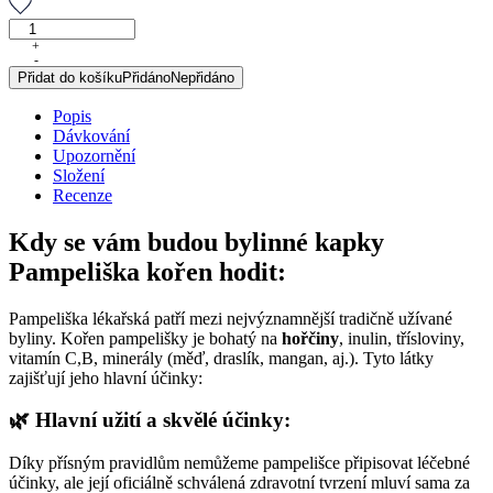
Pampeliška
kořen,
+
-
originální
Přidat do košíku
Přidáno
Nepřidáno
bylinné
kapky,
Popis
50
Dávkování
ml
Upozornění
množství
Složení
Recenze
Kdy se vám budou bylinné kapky
Pampeliška kořen hodit:
Pampeliška lékařská patří mezi nejvýznamnější tradičně užívané
byliny. Kořen pampelišky je bohatý na
hořčiny
, inulin, třísloviny,
vitamín C,B, minerály (měď, draslík, mangan, aj.). Tyto látky
zajišťují jeho hlavní účinky:
🌿 Hlavní užití a skvělé účinky:
Díky přísným pravidlům nemůžeme pampelišce připisovat léčebné
účinky, ale její oficiálně schválená zdravotní tvrzení mluví sama za