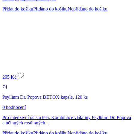
Přidat do košíku
Přidáno do košíku
Nepřidáno do košíku
295
Kč
74
Psyllium Dr. Popova DETOX kapsle, 120 ks
0 hodnocení
Pro intenzivní očistu těla. Kombinace vlákniny Psyllium Dr. Popova
a účinných rostlinných...
Přidat do košíku
Přidáno do košíku
Nepřidáno do košíku