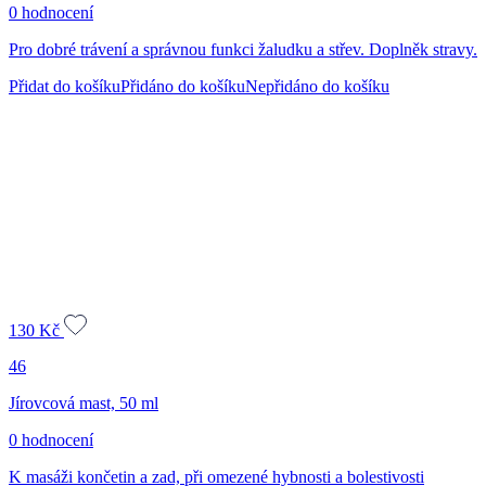
0 hodnocení
Pro dobré trávení a správnou funkci žaludku a střev. Doplněk stravy.
Přidat do košíku
Přidáno do košíku
Nepřidáno do košíku
130
Kč
46
Jírovcová mast, 50 ml
0 hodnocení
K masáži končetin a zad, při omezené hybnosti a bolestivosti