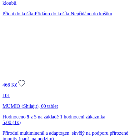
kloubů.
Přidat do košíku
Přidáno do košíku
Nepřidáno do košíku
466
Kč
101
MUMIO (Shilajit), 60 tablet
Hodnoceno
5
z 5 na základě
1
hodnocení zákazníka
5,00
(1x)
Přírodní multiminerál a adaptogen, skvělý na podporu přirozené
imunity (např. na podzim)....