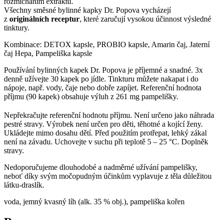
rozmícháním extraktu.
Všechny směsné bylinné kapky Dr. Popova vycházejí
z
originálních receptur
, které zaručují vysokou účinnost výsledné
tinktury.
Kombinace: DETOX kapsle, PROBIO kapsle, Amarin čaj, Jaterní
čaj Hepa, Pampeliška kapsle
Používání bylinných kapek Dr. Popova je příjemné a snadné. 3x
denně užívejte 30 kapek po jídle. Tinkturu můžete nakapat i do
nápoje, např. vody, čaje nebo dobře zapíjet. Referenční hodnota
příjmu (90 kapek) obsahuje výluh z 261 mg pampelišky.
Nepřekračujte referenční hodnotu příjmu. Není určeno jako náhrada
pestré stravy. Výrobek není určen pro děti, těhotné a kojící ženy.
Ukládejte mimo dosahu dětí. Před použitím protřepat, lehký zákal
není na závadu. Uchovejte v suchu při teplotě 5 – 25 °C. Doplněk
stravy.
Nedoporučujeme dlouhodobé a nadměrné užívání pampelišky,
neboť díky svým močopudným účinkům vyplavuje z těla důležitou
látku-draslík.
voda, jemný kvasný líh (alk. 35 % obj.), pampeliška kořen