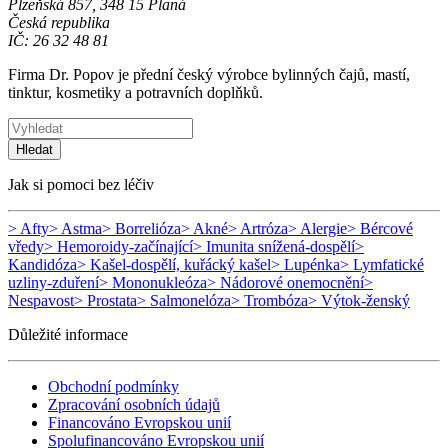
Plzeňská 857, 348 15 Planá
Česká republika
IČ: 26 32 48 81
Firma Dr. Popov je přední český výrobce bylinných čajů, mastí,
tinktur, kosmetiky a potravních doplňků.
Hledat
Jak si pomoci bez léčiv
> Afty
> Astma
> Borrelióza
> Akné
> Artróza
> Alergie
> Bércové
vředy
> Hemoroidy-začínající
> Imunita snížená-dospělí
>
Kandidóza
> Kašel-dospělí, kuřácký kašel
> Lupénka
> Lymfatické
uzliny-zduření
> Mononukleóza
> Nádorové onemocnění
>
Nespavost
> Prostata
> Salmonelóza
> Trombóza
> Výtok-ženský
Důležité informace
Obchodní podmínky
Zpracování osobních údajů
Financováno Evropskou unií
Spolufinancováno Evropskou unií