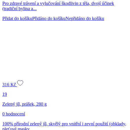
Pro zdravé trávení a vylučování škodlivin z těla, dvojí účinek
(tradiční bylina a...
Přidat do košíku
Přidáno do košíku
Nepřidáno do košíku
316
Kč
19
Zelený jíl, prášek, 280 g
0 hodnocení
100% přírodní zelený jíl, skvělý pro vnitřní i zevní použití (obklady,
pleťové masky,...