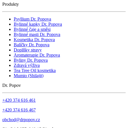
Produkty
Psyllium Dr. Popova
Bylinné kapky Dr. Popova
Bylinné čaje a směsi
Bylinné masti Dr. Popova
Kosmetika Dr. Popova
Balíčky Dr. Popova
Doplňky stravy
Aromaterapie Dr. Popova
Byliny Dr. Popova
Zdravá výživa
Tea Tree Oil kosmetika
Mumio (Shilajit)
Dr. Popov
+420 374 616 461
+420 374 616 467
obchod@drpopov.cz