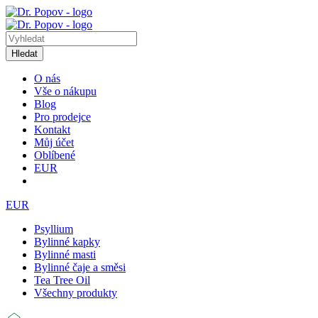
Hledat
O nás
Vše o nákupu
Blog
Pro prodejce
Kontakt
Můj účet
Oblíbené
EUR
EUR
Psyllium
Bylinné kapky
Bylinné masti
Bylinné čaje a směsi
Tea Tree Oil
Všechny produkty