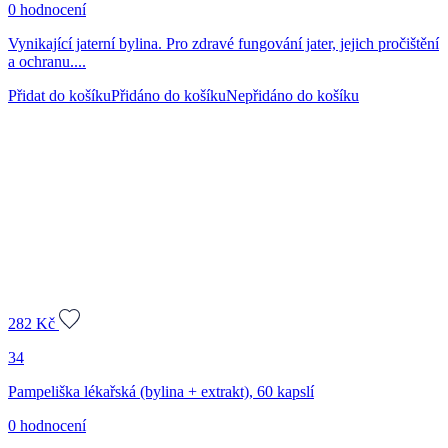
0 hodnocení
Vynikající jaterní bylina. Pro zdravé fungování jater, jejich pročištění
a ochranu....
Přidat do košíku
Přidáno do košíku
Nepřidáno do košíku
282
Kč
34
Pampeliška lékařská (bylina + extrakt), 60 kapslí
0 hodnocení