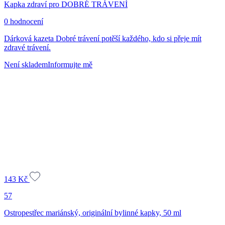
Kapka zdraví pro DOBRÉ TRÁVENÍ
0 hodnocení
Dárková kazeta Dobré trávení potěší každého, kdo si přeje mít
zdravé trávení.
Není skladem
Informujte mě
143
Kč
57
Ostropestřec mariánský, originální bylinné kapky, 50 ml