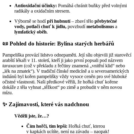
Antioxidační účinky:
Pomáhá chránit buňky před volnými
radikály a oxidačním stresem.
Výborně se hodí
při hubnutí
– zbaví tělo
přebytečné
vody,
potlačí chuť k jídlu,
povzbudí
metabolismus
a
lymfatický oběh
.
📜 Pohled do historie: Bylina starých herbářů
Pampeliška provází lidstvo odnepaměti. Její sílu objevili již starověcí
arabští lékaři v 11. století, kteří ji jako první popsali pod názvem
taraxacum
(což v překladu z řečtiny znamená „vnitřní klid“ nebo
„lék na zmatek“). V tradiční čínské medicíně a u severoamerických
indiánů byl kořen pampelišky vždy vysoce ceněn pro své hluboké
očistné vlastnosti. Naši předkové věřili, že hořká chuť kořene
dokáže z těla vyhnat „těžkost“ po zimě a probudit v něm novou
mízu.
✨ Zajímavosti, které vás nadchnou
Věděli jste, že…?
Čím hořčí, tím lepší:
Hořká chuť, kterou
v kapkách ucítíte, není na závadu – naopak!