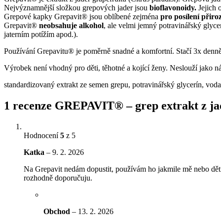
Nejvýznamnější složkou grepových jader jsou
bioflavonoidy.
Jejich o
Grepové kapky Grepavit® jsou oblíbené zejména
pro posílení přir
Grepavit®
neobsahuje alkohol
, ale velmi jemný potravinářský glyc
jaterním potížím apod.).
Používání Grepavitu® je poměrně snadné a komfortní. Stačí 3x denn
Výrobek není vhodný pro děti, těhotné a kojící ženy. Neslouží jako n
standardizovaný extrakt ze semen grepu, potravinářský glycerín, voda
1 recenze
GREPAVIT® – grep extrakt z jad
Hodnocení
5
z 5
Katka
–
9. 2. 2026
Na Grepavit nedám dopustit, používám ho jakmile mě nebo děti
rozhodně doporučuju.
Obchod
–
13. 2. 2026