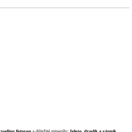
kyselinu listovou
a důležité minerály:
železo, draslík a vápník
.