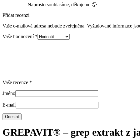
Naprosto souhlasíme, děkujeme 🙂
Přidat recenzi
Vaše e-mailová adresa nebude zveřejněna.
Vyžadované informace js
Vaše hodnocení
*
Vaše recenze
*
Jméno
E-mail
GREPAVIT® – grep extrakt z ja