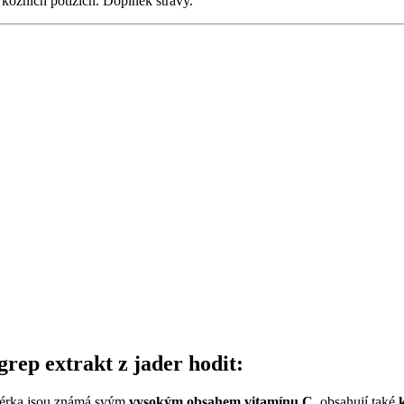
 kožních potížích. Doplněk stravy.
rep extrakt z jader hodit:
jadérka jsou známá svým
vysokým obsahem vitamínu C
, obsahují také