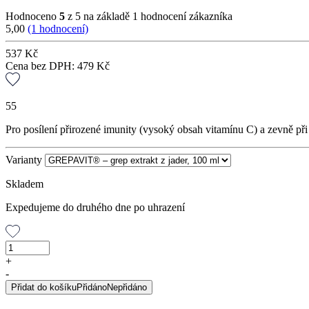
Hodnoceno
5
z 5 na základě
1
hodnocení zákazníka
5,00
(1 hodnocení)
537
Kč
Cena bez DPH:
479
Kč
55
Pro posílení přirozené imunity (vysoký obsah vitamínu C) a zevně při
Varianty
Skladem
Expedujeme do druhého dne po uhrazení
GREPAVIT®
–
+
grep
-
extrakt
Přidat do košíku
Přidáno
Nepřidáno
z
jader,