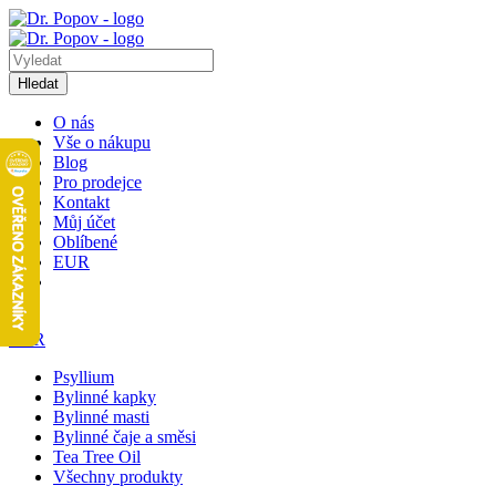
Hledat
O nás
Vše o nákupu
Blog
Pro prodejce
Kontakt
Můj účet
Oblíbené
EUR
1
EUR
Psyllium
Bylinné kapky
Bylinné masti
Bylinné čaje a směsi
Tea Tree Oil
Všechny produkty