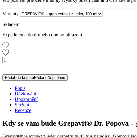
Pro posílení přirozené imunity (vysoký obsah vitamínu C) a zevně při
Varianty
Skladem
Expedujeme do druhého dne po uhrazení
GREPAVIT®
–
+
grep
-
extrakt
Přidat do košíku
Přidáno
Nepřidáno
z
jader,
Popis
100
Dávkování
ml
Upozornění
množství
Složení
Recenze
Kdy se vám bude Grepavit® Dr. Popova – g
Grepavit® je extrakt z jader grapefruitu (Citrus paradisi). Grepová 