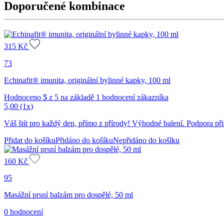
Doporučené kombinace
100
ml
množství
315
Kč
73
Echinafit® imunita, originální bylinné kapky, 100 ml
Hodnoceno
5
z 5 na základě
1
hodnocení zákazníka
5,00
(1x)
Váš štít pro každý den, přímo z přírody! Výhodné balení. Podpora při
Přidat do košíku
Přidáno do košíku
Nepřidáno do košíku
160
Kč
95
Masážní prsní balzám pro dospělé, 50 ml
0 hodnocení