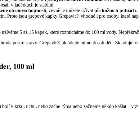
bsah v jadérkách je stabilní.
ozené obranyschopnosti
, zevně je můžete užívat
při kožních potížích
.
erín. Proto jsou grepové kapky Grepavit® vhodné i pro osoby, které na
ě užíváme 5 až 15 kapek, které rozmícháme do 100 ml vody. Nepřekrač
áhrada pestré stravy. Grepavit® ukládejte mimo dosah dětí. Skladujte v
er, 100 ml
 bolí v krku, uchu, nebo začne rýma nebo začneme někdo kašlat – v zi