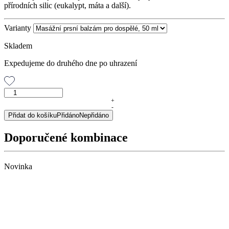
přírodních silic (eukalypt, máta a další).
Varianty
Skladem
Expedujeme do druhého dne po uhrazení
Masážní
prsní
+
-
balzám
Přidat do košíku
Přidáno
Nepřidáno
pro
dospělé,
Doporučené kombinace
50
ml
množství
Novinka