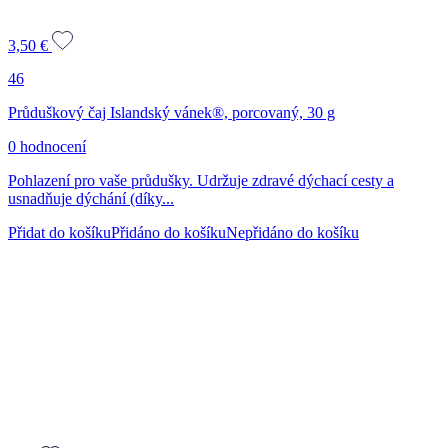
3,50
€
46
Průduškový čaj Islandský vánek®, porcovaný, 30 g
0 hodnocení
Pohlazení pro vaše průdušky. Udržuje zdravé dýchací cesty a
usnadňuje dýchání (díky...
Přidat do košíku
Přidáno do košíku
Nepřidáno do košíku