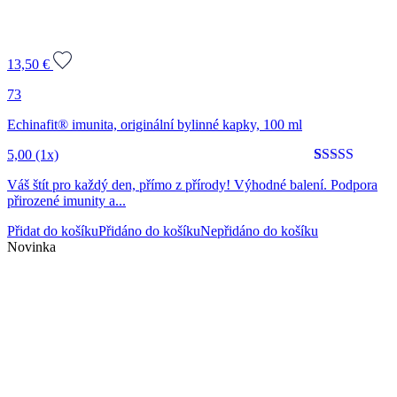
13,50
€
73
Echinafit® imunita, originální bylinné kapky, 100 ml
5,00
(1x)
Hodnoceno
1
5
Váš štít pro každý den, přímo z přírody! Výhodné balení. Podpora
z 5 na
přirozené imunity a...
základě
hodnocení
Přidat do košíku
Přidáno do košíku
Nepřidáno do košíku
zákazníka
Novinka