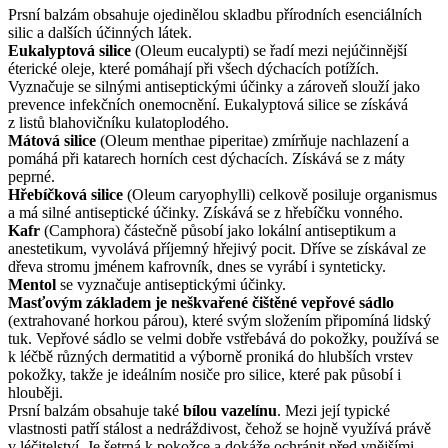
Prsní balzám obsahuje ojedinělou skladbu přírodních esenciálních
silic a dalších účinných látek.
Eukalyptová silice
(Oleum eucalypti) se řadí mezi nejúčinnější
éterické oleje, které pomáhají při všech dýchacích potížích.
Vyznačuje se silnými antiseptickými účinky a zároveň slouží jako
prevence infekčních onemocnění. Eukalyptová silice se získává
z listů blahovičníku kulatoplodého.
Mátová silice
(Oleum menthae piperitae) zmírňuje nachlazení a
pomáhá při katarech horních cest dýchacích. Získává se z máty
peprné.
Hřebíčková silice
(Oleum caryophylli) celkově posiluje organismus
a má silné antiseptické účinky. Získává se z hřebíčku vonného.
Kafr
(Camphora) částečně působí jako lokální antiseptikum a
anestetikum, vyvolává příjemný hřejivý pocit. Dříve se získával ze
dřeva stromu jménem kafrovník, dnes se vyrábí i synteticky.
Mentol
se vyznačuje antiseptickými účinky.
Masťovým základem je neškvařené čištěné vepřové sádlo
(extrahované horkou párou), které svým složením připomíná lidský
tuk. Vepřové sádlo se velmi dobře vstřebává do pokožky, používá se
k léčbě různých dermatitid a výborně proniká do hlubších vrstev
pokožky, takže je ideálním nosiče pro silice, které pak působí i
hlouběji.
Prsní balzám obsahuje také
bílou vazelínu
. Mezi její typické
vlastnosti patří stálost a nedráždivost, čehož se hojně využívá právě
v léčitelství. Je šetrná k pokožce a dokáže ochránit před vnějšími