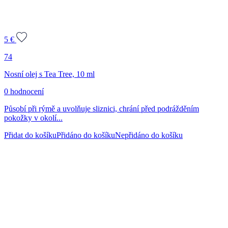
5
€
74
Nosní olej s Tea Tree, 10 ml
0 hodnocení
Působí při rýmě a uvolňuje sliznici, chrání před podrážděním
pokožky v okolí...
Přidat do košíku
Přidáno do košíku
Nepřidáno do košíku