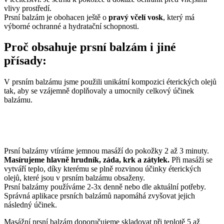
vlivy prostředí.
Prsní balzám je obohacen ještě o
pravý včelí vosk
, který má
výborné ochranné a hydratační schopnosti.
Proč obsahuje prsní balzám i jiné
přísady:
V prsním balzámu jsme použili unikátní kompozici éterických olejů
tak, aby se vzájemně doplňovaly a umocnily celkový účinek
balzámu.
Prsní balzámy vtíráme jemnou masáží do pokožky 2 až 3 minuty.
Masírujeme hlavně hrudník, záda, krk a zátylek.
Při masáži se
vytváří teplo, díky kterému se plně rozvinou účinky éterických
olejů, které jsou v prsním balzámu obsaženy.
Prsní balzámy používáme 2-3x denně nebo dle aktuální potřeby.
Správná aplikace prsních balzámů napomáhá zvyšovat jejich
následný účinek.
Masážní prsní balzám doporučujeme skladovat při teplotě 5 až