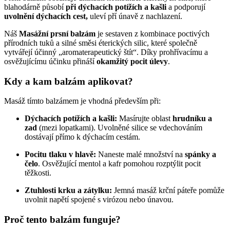
blahodárně působí
při dýchacích potížích a kašli
a podporují
uvolnění dýchacích cest,
uleví pří únavě z nachlazení.
Náš
Masážní prsní balzám
je sestaven z kombinace poctivých
přírodních tuků a silné směsi éterických silic, které společně
vytvářejí účinný „aromaterapeutický štít“. Díky prohřívacímu a
osvěžujícímu účinku přináší
okamžitý pocit úlevy
.
Kdy a kam balzám aplikovat?
Masáž tímto balzámem je vhodná především při:
Dýchacích potížích a kašli:
Masírujte oblast
hrudníku a
zad
(mezi lopatkami). Uvolněné silice se vdechováním
dostávají přímo k dýchacím cestám.
Pocitu tlaku v hlavě:
Naneste malé množství na
spánky a
čelo
. Osvěžující mentol a kafr pomohou rozptýlit pocit
těžkosti.
Ztuhlosti krku a zátylku:
Jemná masáž krční páteře pomůže
uvolnit napětí spojené s virózou nebo únavou.
Proč tento balzám funguje?