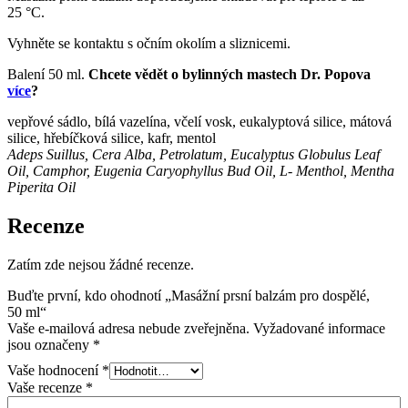
25 °C.
Vyhněte se kontaktu s očním okolím a sliznicemi.
Balení 50 ml.
Chcete vědět o bylinných mastech Dr. Popova
více
?
vepřové sádlo, bílá vazelína, včelí vosk, eukalyptová silice, mátová
silice, hřebíčková silice, kafr, mentol
Adeps Suillus, Cera Alba, Petrolatum, Eucalyptus Globulus Leaf
Oil, Camphor, Eugenia Caryophyllus Bud Oil, L- Menthol, Mentha
Piperita Oil
Recenze
Zatím zde nejsou žádné recenze.
Buďte první, kdo ohodnotí „Masážní prsní balzám pro dospělé,
50 ml“
Vaše e-mailová adresa nebude zveřejněna.
Vyžadované informace
jsou označeny
*
Vaše hodnocení
*
Vaše recenze
*