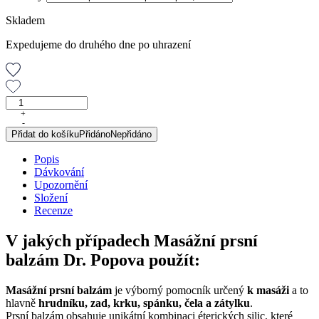
Skladem
Expedujeme do druhého dne po uhrazení
Masážní
prsní
+
-
balzám
Přidat do košíku
Přidáno
Nepřidáno
pro
dospělé,
Popis
50
Dávkování
ml
Upozornění
množství
Složení
Recenze
V jakých případech Masážní prsní
balzám Dr. Popova použít:
Masážní prsní balzám
je výborný pomocník určený
k masáži
a to
hlavně
hrudníku, zad, krku, spánku, čela a
zátylku
.
Prsní balzám obsahuje unikátní kombinaci éterických silic, které