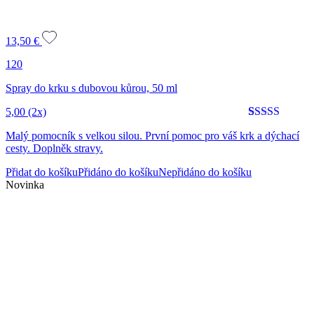
13,50
€
120
Spray do krku s dubovou kůrou, 50 ml
5,00
(2x)
Hodnoceno
2
5
Malý pomocník s velkou silou. První pomoc pro váš krk a dýchací
z 5 na
cesty. Doplněk stravy.
základě
hodnocení
Přidat do košíku
Přidáno do košíku
Nepřidáno do košíku
zákazníků
Novinka