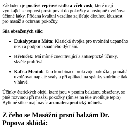
Základem je
poctivé vepřové sádlo a včelí vosk
, které mají
vynikající schopnost prostupovat do pokožky a postupně uvolňovat
účinné látky. Přidaná kvalitní vazelína zajišťuje dlouhou kluznost
pro masáž a ochranu pokožky.
Síla obsažených silic:
Eukalyptus a Máta:
Klasická dvojka pro uvolnění ucpaného
nosu a podporu snadného dýchání.
Hřebíček:
Má mírně znecitlivující a antiseptické účinky,
skvěle prohřívá.
Kafr a Mentol:
Tato kombinace prokrvuje pokožku, pomáhá
uvolňovat napjaté svaly a při aplikaci na spánky zmírňuje tlak
v hlavě.
Účinky éterických olejů, které jsou v prsním balzámu obsaženy, se
plně rozvinou při masáži pokožky (tím se na těle uvolňuje teplo).
Bylinné silice mají navíc
aromaterapeutický účinek
.
Z čeho se Masážní prsní balzám Dr.
Popova skládá: