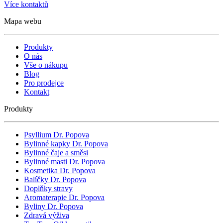
Více kontaktů
Mapa webu
Produkty
O nás
Vše o nákupu
Blog
Pro prodejce
Kontakt
Produkty
Psyllium Dr. Popova
Bylinné kapky Dr. Popova
Bylinné čaje a směsi
Bylinné masti Dr. Popova
Kosmetika Dr. Popova
Balíčky Dr. Popova
Doplňky stravy
Aromaterapie Dr. Popova
Byliny Dr. Popova
Zdravá výživa