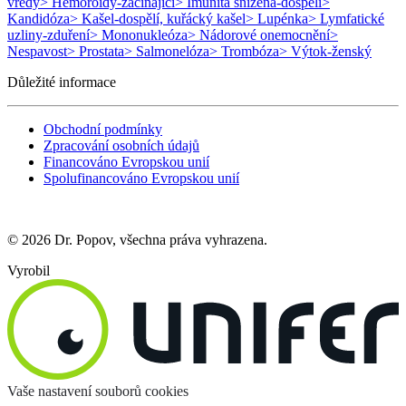
vředy
> Hemoroidy-začínající
> Imunita snížená-dospělí
>
Kandidóza
> Kašel-dospělí, kuřácký kašel
> Lupénka
> Lymfatické
uzliny-zduření
> Mononukleóza
> Nádorové onemocnění
>
Nespavost
> Prostata
> Salmonelóza
> Trombóza
> Výtok-ženský
Důležité informace
Obchodní podmínky
Zpracování osobních údajů
Financováno Evropskou unií
Spolufinancováno Evropskou unií
© 2026 Dr. Popov, všechna práva vyhrazena.
Vyrobil
Vaše nastavení souborů cookies