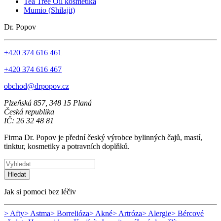
Tea Tree Oil kosmetika
Mumio (Shilajit)
Dr. Popov
+420 374 616 461
+420 374 616 467
obchod@drpopov.cz
Plzeňská 857, 348 15 Planá
Česká republika
IČ: 26 32 48 81
Firma Dr. Popov je přední český výrobce bylinných čajů, mastí,
tinktur, kosmetiky a potravních doplňků.
Hledat
Jak si pomoci bez léčiv
> Afty
> Astma
> Borrelióza
> Akné
> Artróza
> Alergie
> Bércové