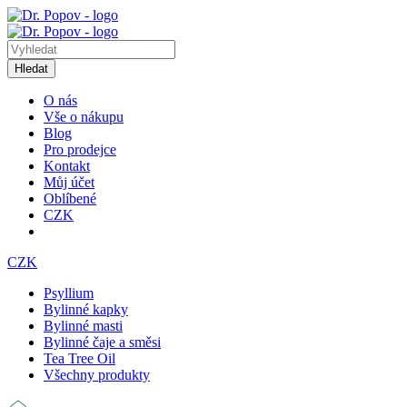
Hledat
O nás
Vše o nákupu
Blog
Pro prodejce
Kontakt
Můj účet
Oblíbené
CZK
CZK
Psyllium
Bylinné kapky
Bylinné masti
Bylinné čaje a směsi
Tea Tree Oil
Všechny produkty