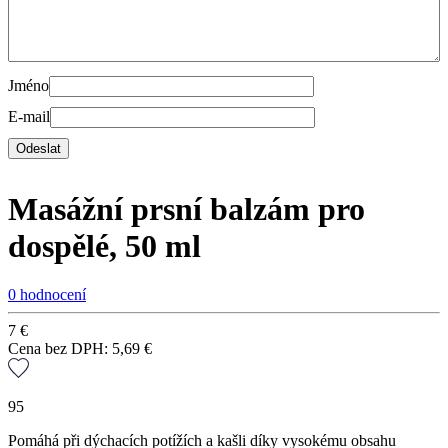
Jméno
E-mail
Masážní prsní balzám pro
dospělé, 50 ml
0 hodnocení
7
€
Cena bez DPH:
5,69
€
95
Pomáhá při dýchacích potížích a kašli díky vysokému obsahu