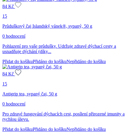
84
Kč
15
Průduškový čaj Islandský vánek®, sypaný, 50 g
0 hodnocení
Pohlazení pro vaše průdušky. Udržuje zdravé dýchací cesty a
usnadňuje dýchání (díky...
Přidat do košíku
Přidáno do košíku
Nepřidáno do košíku
84
Kč
15
Antigrip tea, sypaný čaj, 50 g
0 hodnocení
Pro zdravé fungování dýchacích cest, posílení přirozené imunity a
rychlou úlevu.
Přidat do košíku
Přidáno do košíku
Nepřidáno do košíku