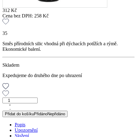
312
Kč
Cena bez DPH:
258
Kč
35
Směs přírodních silic vhodná při dýchacích potížích a rýmě.
Ekonomické balení.
Skladem
Expedujeme do druhého dne po uhrazení
RESPIRAN,
osvěžovač
+
-
vzduchu,
Přidat do košíku
Přidáno
Nepřidáno
100
ml
Popis
množství
Upozornění
Složení