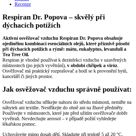
Recenze
Respiran Dr. Popova – skvělý při
dýchacích potížích
Aktivní osvěžovač vzduchu Respiran Dr. Popova obsahuje
ojedinělou kombinaci esenciálních olejů, které
příznivě působí
při dýchacích potížích a rýmě: mátu, eukalyptus, levanduli a
Tea Tree Oil.
Respiran je vhodné používat k dezinfekci vzduchu v uzavřených
místnostech (po jejich vyvětrání),
v období chřipek a viróz
.
Osvěžovač má praktický rozprašovač a hodí se k provonění bytů,
kanceláří či jiných prostor.
Jak osvěžovač vzduchu správně používat:
Osvěžovač vzduchu stříkejte nahoru do středu místnosti, nemiřte na
nábytek ani textilie. Nestříkejte do ohně ani na žhavé předměty.
Používejte v místnostech, které jste před užitím osvěžovače dobře
vyvětrali. Nevdechujte aerosol – v případě požití vyhledejte
lékařskou pomoc.
Uchovávejte mimo dosah dětí. Skladujte při teplotě 5 až 20 °C.