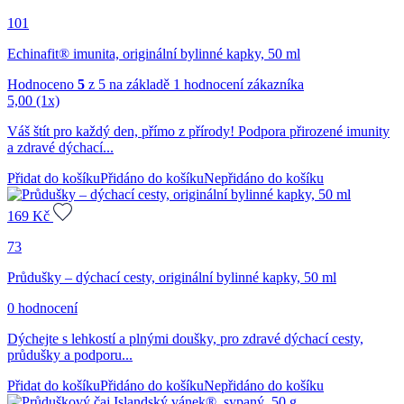
101
Echinafit® imunita, originální bylinné kapky, 50 ml
Hodnoceno
5
z 5 na základě
1
hodnocení zákazníka
5,00
(1x)
Váš štít pro každý den, přímo z přírody! Podpora přirozené imunity
a zdravé dýchací...
Přidat do košíku
Přidáno do košíku
Nepřidáno do košíku
169
Kč
73
Průdušky – dýchací cesty, originální bylinné kapky, 50 ml
0 hodnocení
Dýchejte s lehkostí a plnými doušky, pro zdravé dýchací cesty,
průdušky a podporu...
Přidat do košíku
Přidáno do košíku
Nepřidáno do košíku