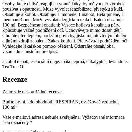
Osoby, které citlivě reagují na vonné látky, by měly tento výrobek
používat s opatrností. Může vyvolat senzibilizaci při styku s kůží.
Obsahuje alkohol. Obsahuje: Limonene, Linalool, Beta-pinene, L-
menthan-3-one. Může vyvolat alergickou reakci. Balení obsahuje
100 ml. Bezpečnostní opatření: Vysoce hořlavá kapalina a páry.
Způsobuje vážné podráždění očí. Uchovávejte mimo dosah dětí.
Chraňte před teplem, horkými povrchy, jiskrami, otevřeným ohněm
a jinými zdroji zapálení. Zákaz kouření. Přetrvává-li podráždění očí:
Vyhledejte lékařskou pomoc/ ošetření. Odstraňte obsah/ obal
v souladu s místními předpisy.
alcohol denat., esenciální oleje: máta peprná, eukalyptus, levandule,
Tea Tree Oil
Recenze
Zatím zde nejsou žádné recenze.
Buďte první, kdo ohodnotí „RESPIRAN, osvěžovač vzduchu,
100 ml“
Vaše e-mailová adresa nebude zveřejněna.
Vyžadované informace
jsou označeny
*