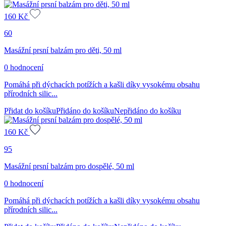
160
Kč
60
Masážní prsní balzám pro děti, 50 ml
0 hodnocení
Pomáhá při dýchacích potížích a kašli díky vysokému obsahu
přírodních silic...
Přidat do košíku
Přidáno do košíku
Nepřidáno do košíku
160
Kč
95
Masážní prsní balzám pro dospělé, 50 ml
0 hodnocení
Pomáhá při dýchacích potížích a kašli díky vysokému obsahu
přírodních silic...