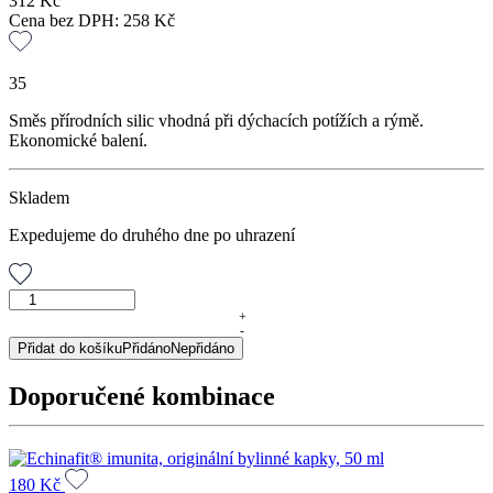
312
Kč
Cena bez DPH:
258
Kč
35
Směs přírodních silic vhodná při dýchacích potížích a rýmě.
Ekonomické balení.
Skladem
Expedujeme do druhého dne po uhrazení
RESPIRAN,
osvěžovač
+
-
vzduchu,
Přidat do košíku
Přidáno
Nepřidáno
100
ml
Doporučené kombinace
množství
180
Kč