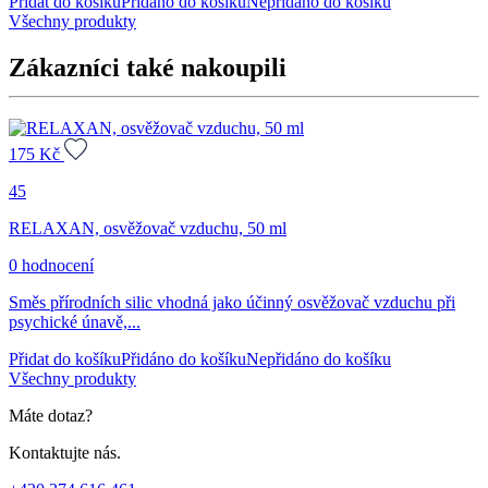
Přidat do košíku
Přidáno do košíku
Nepřidáno do košíku
Všechny produkty
Zákazníci také nakoupili
175
Kč
45
RELAXAN, osvěžovač vzduchu, 50 ml
0 hodnocení
Směs přírodních silic vhodná jako účinný osvěžovač vzduchu při
psychické únavě,...
Přidat do košíku
Přidáno do košíku
Nepřidáno do košíku
Všechny produkty
Máte dotaz?
Kontaktujte nás.