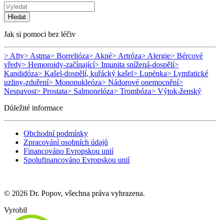
Hledat
Jak si pomoci bez léčiv
> Afty
> Astma
> Borrelióza
> Akné
> Artróza
> Alergie
> Bércové
vředy
> Hemoroidy-začínající
> Imunita snížená-dospělí
>
Kandidóza
> Kašel-dospělí, kuřácký kašel
> Lupénka
> Lymfatické
uzliny-zduření
> Mononukleóza
> Nádorové onemocnění
>
Nespavost
> Prostata
> Salmonelóza
> Trombóza
> Výtok-ženský
Důležité informace
Obchodní podmínky
Zpracování osobních údajů
Financováno Evropskou unií
Spolufinancováno Evropskou unií
© 2026 Dr. Popov, všechna práva vyhrazena.
Vyrobil