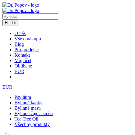
Hledat
O nás
Vše o nákupu
Blog
Pro prodejce
Kontakt
Můj účet
Oblíbené
EUR
EUR
Psyllium
Bylinné kapky
Bylinné masti
Bylinné čaje a směsi
Tea Tree Oil
Všechny produkty