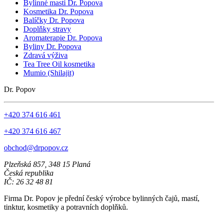
Bylinné masti Dr. Popova
Kosmetika Dr. Popova
Balíčky Dr. Popova
Doplňky stravy
Aromaterapie Dr. Popova
Byliny Dr. Popova
Zdravá výživa
Tea Tree Oil kosmetika
Mumio (Shilajit)
Dr. Popov
+420 374 616 461
+420 374 616 467
obchod@drpopov.cz
Plzeňská 857, 348 15 Planá
Česká republika
IČ: 26 32 48 81
Firma Dr. Popov je přední český výrobce bylinných čajů, mastí,
tinktur, kosmetiky a potravních doplňků.