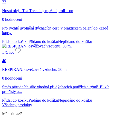
77
Nosní olej s Tea Tree olejem, 6 ml, roll – on
0 hodnocení
Pro rychlé uvolnění dýchacích cest, v praktickém balení do každé
kapsy.
Přidat do košíku
Přidáno do košíku
Nepřidáno do košíku
175
Kč
40
RESPIRAN, osvěžovač vzduchu, 50 ml
0 hodnocení
Směs přírodních silic vhodná při dýchacích potížích a rýmě. Elixír
pro čistý a...
Přidat do košíku
Přidáno do košíku
Nepřidáno do košíku
Všechny produkty
Máte dotaz?