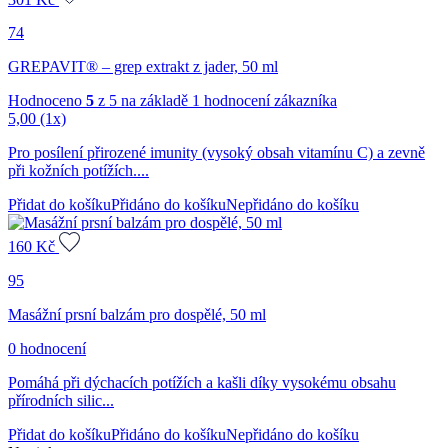
74
GREPAVIT® – grep extrakt z jader, 50 ml
Hodnoceno
5
z 5 na základě
1
hodnocení zákazníka
5,00
(1x)
Pro posílení přirozené imunity (vysoký obsah vitamínu C) a zevně
při kožních potížích....
Přidat do košíku
Přidáno do košíku
Nepřidáno do košíku
160
Kč
95
Masážní prsní balzám pro dospělé, 50 ml
0 hodnocení
Pomáhá při dýchacích potížích a kašli díky vysokému obsahu
přírodních silic...
Přidat do košíku
Přidáno do košíku
Nepřidáno do košíku