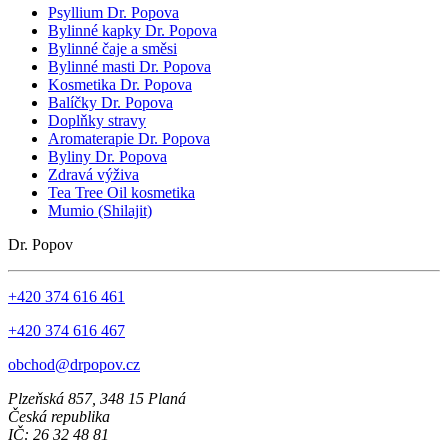
Psyllium Dr. Popova
Bylinné kapky Dr. Popova
Bylinné čaje a směsi
Bylinné masti Dr. Popova
Kosmetika Dr. Popova
Balíčky Dr. Popova
Doplňky stravy
Aromaterapie Dr. Popova
Byliny Dr. Popova
Zdravá výživa
Tea Tree Oil kosmetika
Mumio (Shilajit)
Dr. Popov
+420 374 616 461
+420 374 616 467
obchod@drpopov.cz
Plzeňská 857, 348 15 Planá
Česká republika
IČ: 26 32 48 81