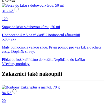
Novinka
315
Kč
120
Spray do krku s dubovou kůrou, 50 ml
Hodnoceno
5
z 5 na základě
2
hodnocení zákazníků
5,00
(2x)
Malý pomocník s velkou silou. První pomoc pro váš krk a dýchací
cesty. Doplněk stravy.
Přidat do košíku
Přidáno do košíku
Nepřidáno do košíku
Všechny produkty
Zákazníci také nakoupili
84
Kč
20