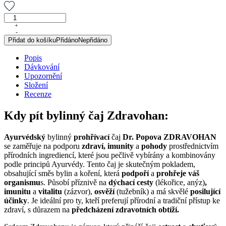
Zdravohan,
ayurvédská
+
-
sypaná
Přidat do košíku
Přidáno
Nepřidáno
směs,
75
Popis
g
Dávkování
množství
Upozornění
Složení
Recenze
Kdy pít bylinný čaj Zdravohan:
Ayurvédský
bylinný
prohřívací
čaj
Dr. Popova ZDRAVOHAN
se zaměřuje na podporu
zdraví, imunity
a
pohody
prostřednictvím
přírodních ingrediencí, které jsou pečlivě vybírány a kombinovány
podle principů Ayurvédy. Tento čaj je skutečným pokladem,
obsahující směs bylin a koření, která
podpoří
a
prohřeje váš
organismu
s. Působí příznivě na
dýchací cesty
(lékořice, anýz)
,
imunitu
a
vitalitu
(zázvor),
osvěží
(tužebník) a má skvělé
posilující
účinky
. Je ideální pro ty, kteří preferují přírodní a tradiční přístup ke
zdraví, s důrazem na
předcházení zdravotních obtíží.