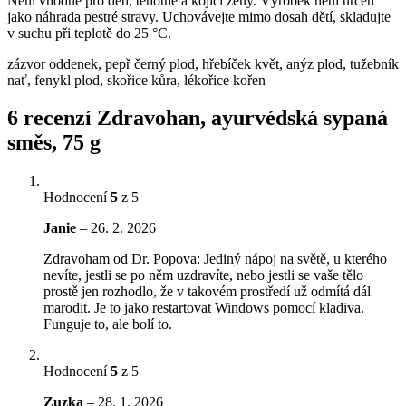
Není vhodné pro děti, těhotné a kojící ženy. Výrobek není určen
jako náhrada pestré stravy. Uchovávejte mimo dosah dětí, skladujte
v suchu při teplotě do 25 °C.
zázvor oddenek, pepř černý plod, hřebíček květ, anýz plod, tužebník
nať, fenykl plod, skořice kůra, lékořice kořen
6 recenzí
Zdravohan, ayurvédská sypaná
směs, 75 g
Hodnocení
5
z 5
Janie
–
26. 2. 2026
Zdravoham od Dr. Popova: Jediný nápoj na světě, u kterého
nevíte, jestli se po něm uzdravíte, nebo jestli se vaše tělo
prostě jen rozhodlo, že v takovém prostředí už odmítá dál
marodit. Je to jako restartovat Windows pomocí kladiva.
Funguje to, ale bolí to.
Hodnocení
5
z 5
Zuzka
–
28. 1. 2026