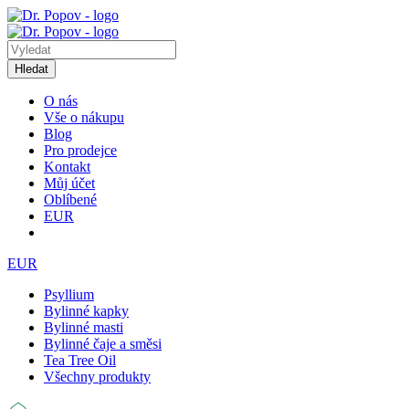
Hledat
O nás
Vše o nákupu
Blog
Pro prodejce
Kontakt
Můj účet
Oblíbené
EUR
EUR
Psyllium
Bylinné kapky
Bylinné masti
Bylinné čaje a směsi
Tea Tree Oil
Všechny produkty