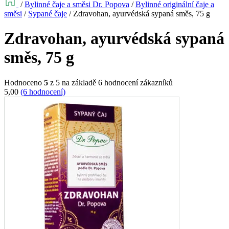
/
Bylinné čaje a směsi Dr. Popova
/
Bylinné originální čaje a
směsi
/
Sypané čaje
/
Zdravohan, ayurvédská sypaná směs, 75 g
Zdravohan, ayurvédská sypaná
směs, 75 g
Hodnoceno
5
z 5 na základě
6
hodnocení zákazníků
5,00
(6 hodnocení)