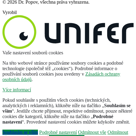
© 2026 Dr. Popov, všechna práva vyhrazena.
Vyrobil
Vaše nastavení souborů cookies
Na této webové stránce používáme soubory cookies a podobné
technologie (společně též „cookies“). Podrobné informace o
používání souborů cookies jsou uvedeny v
Zásadách ochrany
osobních údajů
.
Více informací
Pokud souhlasíte s použitím všech cookies (technických,
analytických i reklamních), klikněte níže na tlačítko „
Souhlasím se
vším
“. Jestliže chcete přijmout, respektive odmítnout, pouze některé
cookies dle kategorií, klikněte níže na tlačítko „
Podrobné
nastavení
“. Provedené nastavení cookies můžete kdykoliv změnit.
Souhlasím se vším
Podrobné nastavení
Odmítnout vše
Odmítnout