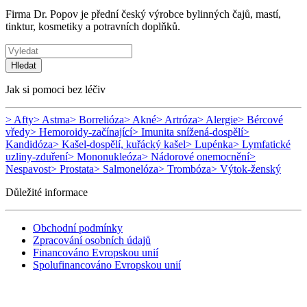
Firma Dr. Popov je přední český výrobce bylinných čajů, mastí,
tinktur, kosmetiky a potravních doplňků.
Hledat
Jak si pomoci bez léčiv
> Afty
> Astma
> Borrelióza
> Akné
> Artróza
> Alergie
> Bércové
vředy
> Hemoroidy-začínající
> Imunita snížená-dospělí
>
Kandidóza
> Kašel-dospělí, kuřácký kašel
> Lupénka
> Lymfatické
uzliny-zduření
> Mononukleóza
> Nádorové onemocnění
>
Nespavost
> Prostata
> Salmonelóza
> Trombóza
> Výtok-ženský
Důležité informace
Obchodní podmínky
Zpracování osobních údajů
Financováno Evropskou unií
Spolufinancováno Evropskou unií