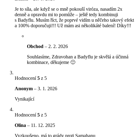
Je to síla, ale když se o mně pokouší viróza, nasadím 2x
denně a opravdu mi to pomůže – ještě tedy kombinuji
s Badyflu. Musím říct, že poprvé vidím u něčeho takový efekt
a 100% doporučuji!!! Už mám asi několikáté balení! Díky!!!
Obchod
–
2. 2. 2026
Souhlasíme, Zdravohan a Badyflu je skvělá a účinná
kombinace, děkujeme 🙂
Hodnocení
5
z 5
Anonym
–
3. 1. 2026
Vynikající
Hodnocení
5
z 5
Olina
–
11. 12. 2025
Vyzkoušeno, má to grády proti Samahanu