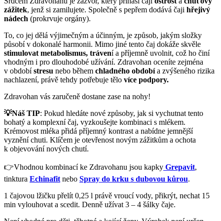
Srdcem Zdravohanu je zázvor, který přináší čaji
ostrost
a
chuťový
zážitek
, jenž si zamilujete. Společně s pepřem dodává čaji
hřejivý
nádech
(prokrvuje orgány).
To, co jej dělá výjimečným a účinným, je způsob, jakým složky
působí v dokonalé harmonii. Mimo jiné tento čaj dokáže skvěle
stimulovat metabolismus, tráven
í a příjemně uvolnit, což ho činí
vhodným i pro dlouhodobé užívání. Zdravohan oceníte zejména
v období
stresu
nebo během
chladného období
a zvýšeného rizika
nachlazení, právě tehdy potřebuje tělo
více podpory.
Zdravohan vás zaručeně dostane zase na nohy!
💡Náš TIP
: Pokud hledáte nové způsoby, jak si vychutnat tento
bohatý a komplexní čaj, vyzkoušejte kombinaci s mlékem.
Krémovost mléka přidá příjemný kontrast a nabídne jemnější
vyznění chuti. Klíčem je otevřenost novým zážitkům a ochota
k objevování nových chutí.
👉Vhodnou kombinací ke Zdravohanu jsou kapky
Grepavit
,
tinktura
Echinafit
nebo
Spray do krku s dubovou kůrou
.
1 čajovou lžičku přelít 0,25 l právě vroucí vody, přikrýt, nechat 15
min vylouhovat a scedit. Denně užívat 3 – 4 šálky čaje.