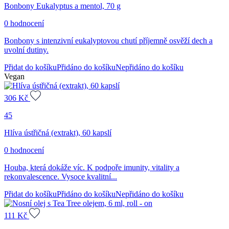
Bonbony Eukalyptus a mentol, 70 g
0 hodnocení
Bonbony s intenzivní eukalyptovou chutí příjemně osvěží dech a
uvolní dutiny.
Přidat do košíku
Přidáno do košíku
Nepřidáno do košíku
Vegan
306
Kč
45
Hlíva ústřičná (extrakt), 60 kapslí
0 hodnocení
Houba, která dokáže víc. K podpoře imunity, vitality a
rekonvalescence. Vysoce kvalitní...
Přidat do košíku
Přidáno do košíku
Nepřidáno do košíku
111
Kč