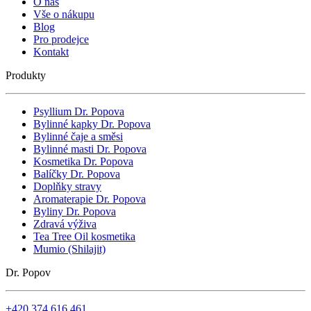
O nás
Vše o nákupu
Blog
Pro prodejce
Kontakt
Produkty
Psyllium Dr. Popova
Bylinné kapky Dr. Popova
Bylinné čaje a směsi
Bylinné masti Dr. Popova
Kosmetika Dr. Popova
Balíčky Dr. Popova
Doplňky stravy
Aromaterapie Dr. Popova
Byliny Dr. Popova
Zdravá výživa
Tea Tree Oil kosmetika
Mumio (Shilajit)
Dr. Popov
+420 374 616 461