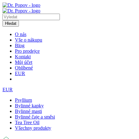
Hledat
O nás
Vše o nákupu
Blog
Pro prodejce
Kontakt
Můj účet
Oblíbené
EUR
EUR
Psyllium
Bylinné kapky
Bylinné masti
Bylinné čaje a směsi
Tea Tree Oil
Všechny produkty