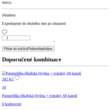
stravy.
Skladem
Expedujeme do druhého dne po uhrazení
Konopný
čaj
+
-
s
Přidat do košíku
Přidáno
Nepřidáno
CBD
Trávení,
Doporučené kombinace
30
g
množství
282
Kč
34
Pampeliška lékařská (bylina + extrakt), 60 kapslí
0 hodnocení