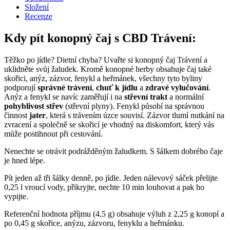
množství
Složení
Recenze
Kdy pít konopný čaj s CBD Trávení:
Těžko po jídle? Dietní chyba? Uvařte si konopný čaj Trávení a
uklidněte svůj žaludek. Kromě konopné herby obsahuje čaj také
skořici, anýz, zázvor, fenykl a heřmánek, všechny tyto byliny
podporují
správné trávení
,
chuť k jídlu
a
zdravé vylučování
.
Anýz a fenykl se navíc zaměřují i na
střevní trakt
a normální
pohyblivost střev
(střevní plyny). Fenykl působí na správnou
činnost
jater
, která s trávením úzce souvisí. Zázvor tlumí nutkání na
zvracení a společně se skořicí je vhodný na diskomfort, který vás
může postihnout při cestování.
Nenechte se otrávit podrážděným žaludkem. S šálkem dobrého čaje
je hned lépe.
Pít jeden až tři šálky denně, po jídle. Jeden nálevový sáček přelijte
0,25 l vroucí vody, přikryjte, nechte 10 min louhovat a pak ho
vypijte.
Referenční hodnota příjmu (4,5 g) obsahuje výluh z 2,25 g konopí a
po 0,45 g skořice, anýzu, zázvoru, fenyklu a heřmánku.