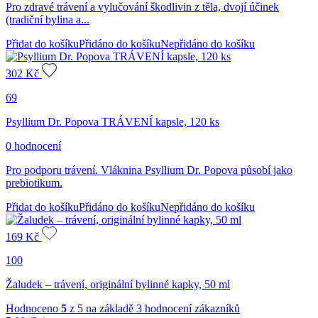
Pro zdravé trávení a vylučování škodlivin z těla, dvojí účinek
(tradiční bylina a...
Přidat do košíku
Přidáno do košíku
Nepřidáno do košíku
302
Kč
69
Psyllium Dr. Popova TRÁVENÍ kapsle, 120 ks
0 hodnocení
Pro podporu trávení. Vláknina Psyllium Dr. Popova působí jako
prebiotikum.
Přidat do košíku
Přidáno do košíku
Nepřidáno do košíku
169
Kč
100
Žaludek – trávení, originální bylinné kapky, 50 ml
Hodnoceno
5
z 5 na základě
3
hodnocení zákazníků