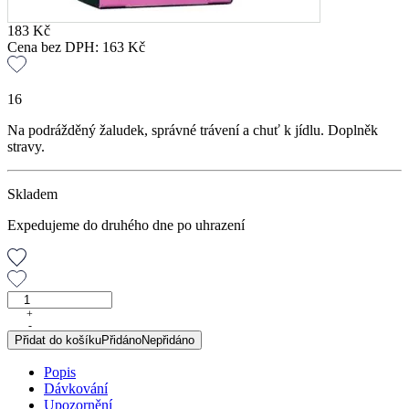
183
Kč
Cena bez DPH:
163
Kč
16
Na podrážděný žaludek, správné trávení a chuť k jídlu. Doplněk
stravy.
Skladem
Expedujeme do druhého dne po uhrazení
Konopný
čaj
+
-
s
Přidat do košíku
Přidáno
Nepřidáno
CBD
Trávení,
Popis
30
Dávkování
g
Upozornění