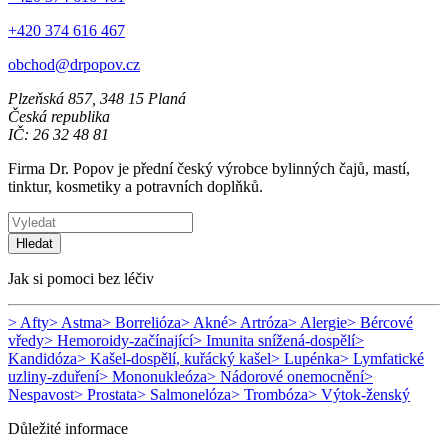
+420 374 616 467
obchod@drpopov.cz
Plzeňská 857, 348 15 Planá
Česká republika
IČ: 26 32 48 81
Firma Dr. Popov je přední český výrobce bylinných čajů, mastí,
tinktur, kosmetiky a potravních doplňků.
Hledat
Jak si pomoci bez léčiv
> Afty
> Astma
> Borrelióza
> Akné
> Artróza
> Alergie
> Bércové
vředy
> Hemoroidy-začínající
> Imunita snížená-dospělí
>
Kandidóza
> Kašel-dospělí, kuřácký kašel
> Lupénka
> Lymfatické
uzliny-zduření
> Mononukleóza
> Nádorové onemocnění
>
Nespavost
> Prostata
> Salmonelóza
> Trombóza
> Výtok-ženský
Důležité informace