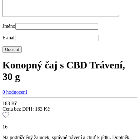
Jméno
E-mail
Konopný čaj s CBD Trávení,
30 g
0 hodnocení
183
Kč
Cena bez DPH:
163
Kč
16
Na podrážděný žaludek, správné trávení a chuť k jídlu. Doplněk