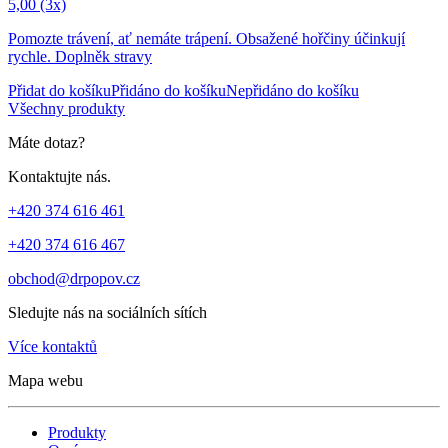
5,00
(3x)
Pomozte trávení, ať nemáte trápení. Obsažené hořčiny účinkují
rychle. Doplněk stravy
Přidat do košíku
Přidáno do košíku
Nepřidáno do košíku
Všechny produkty
Máte dotaz?
Kontaktujte nás.
+420 374 616 461
+420 374 616 467
obchod@drpopov.cz
Sledujte nás na sociálních sítích
Více kontaktů
Mapa webu
Produkty