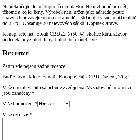
Nepřekračujte denní doporučenou dávku. Není vhodné pro děti,
těhotné a kojící ženy. Výrobek není určen jako náhrada pestré
stravy. Uchovávejte mimo dosahu dětí. Skladujte v suchu při teplotě
do 25 °C. Obsahuje 20 nálevových sáčků. Doplněk stravy.
Konopí seté nať, obsah CBD≥2% (50 %), skořice kůra, zázvor
oddenek, anýz plod, fenykl plod, heřmánek květ.
Recenze
Zatím zde nejsou žádné recenze.
Buďte první, kdo ohodnotí „Konopný čaj s CBD Trávení, 30 g“
Vaše e-mailová adresa nebude zveřejněna.
Vyžadované informace
jsou označeny
*
Vaše hodnocení
*
Vaše recenze
*