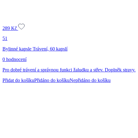
289
Kč
51
Bylinné kapsle Trávení, 60 kapslí
0 hodnocení
Pro dobré trávení a správnou funkci žaludku a střev. Doplněk stravy.
Přidat do košíku
Přidáno do košíku
Nepřidáno do košíku