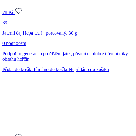
78
Kč
39
Jaterní čaj Hepa tea®, porcovaný, 30 g
0 hodnocení
Podpoří regeneraci a pročištění jater, působí na dobré trávení díky
obsahu hořčin.
Přidat do košíku
Přidáno do košíku
Nepřidáno do košíku