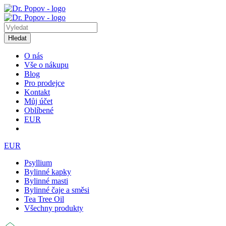
Hledat
O nás
Vše o nákupu
Blog
Pro prodejce
Kontakt
Můj účet
Oblíbené
EUR
EUR
Psyllium
Bylinné kapky
Bylinné masti
Bylinné čaje a směsi
Tea Tree Oil
Všechny produkty