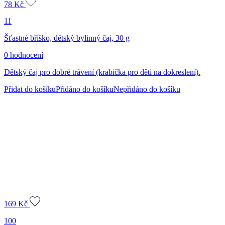
78
Kč
11
Šťastné bříško, dětský bylinný čaj, 30 g
0 hodnocení
Dětský čaj pro dobré trávení (krabička pro děti na dokreslení).
Přidat do košíku
Přidáno do košíku
Nepřidáno do košíku
169
Kč
100