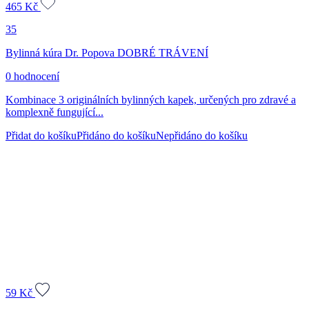
465
Kč
35
Bylinná kúra Dr. Popova DOBRÉ TRÁVENÍ
0 hodnocení
Kombinace 3 originálních bylinných kapek, určených pro zdravé a
komplexně fungující...
Přidat do košíku
Přidáno do košíku
Nepřidáno do košíku
59
Kč