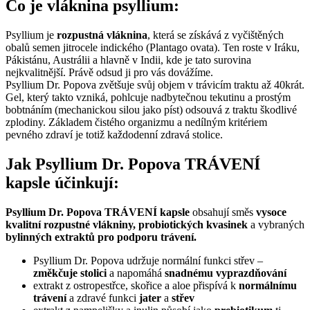
Co je vláknina psyllium:
Psyllium je
rozpustná vláknina
, která se získává z vyčištěných
obalů semen jitrocele indického (Plantago ovata). Ten roste v Iráku,
Pákistánu, Austrálii a hlavně v Indii, kde je tato surovina
nejkvalitnější. Právě odsud ji pro vás dovážíme.
Psyllium Dr. Popova zvětšuje svůj objem v trávicím traktu až 40krát.
Gel, který takto vzniká, pohlcuje nadbytečnou tekutinu a prostým
bobtnáním (mechanickou silou jako píst) odsouvá z traktu škodlivé
zplodiny. Základem čistého organizmu a nedílným kritériem
pevného zdraví je totiž každodenní zdravá stolice.
Jak Psyllium Dr. Popova TRÁVENÍ
kapsle účinkují:
Psyllium Dr. Popova TRÁVENÍ kapsle
obsahují směs
vysoce
kvalitní rozpustné vlákniny, probiotických kvasinek
a vybraných
bylinných extraktů pro podporu trávení.
Psyllium Dr. Popova udržuje normální funkci střev –
změkčuje stolici
a napomáhá
snadnému vyprazdňování
extrakt z ostropestřce, skořice a aloe přispívá k
normálnímu
trávení
a zdravé funkci
jater
a
střev