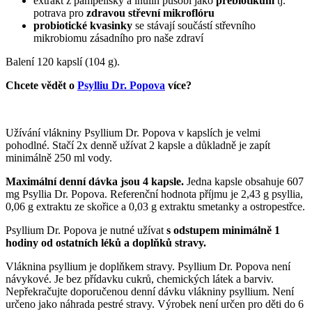
extrakt z pampelišky a inulin působí jako
prebiotikum
tj.
potrava pro
zdravou střevní mikroflóru
probiotické kvasinky
se stávají součástí střevního
mikrobiomu zásadního pro naše zdraví
Balení 120 kapslí (104 g).
Chcete vědět o
Psylliu Dr. Popova
více?
Užívání vlákniny Psyllium Dr. Popova v kapslích je velmi
pohodlné. Stačí 2x denně užívat 2 kapsle a důkladně je zapít
minimálně 250 ml vody.
Maximální denní dávka jsou 4 kapsle.
Jedna kapsle obsahuje 607
mg Psyllia Dr. Popova. Referenční hodnota příjmu je 2,43 g psyllia,
0,06 g extraktu ze skořice a 0,03 g extraktu smetanky a ostropestřce.
Psyllium Dr. Popova je nutné užívat
s odstupem minimálně 1
hodiny od ostatních léků a doplňků stravy.
Vláknina psyllium je doplňkem stravy. Psyllium Dr. Popova není
návykové. Je bez přídavku cukrů, chemických látek a barviv.
Nepřekračujte doporučenou denní dávku vlákniny psyllium. Není
určeno jako náhrada pestré stravy. Výrobek není určen pro děti do 6