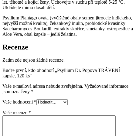
let, těhotné a kojící ženy. Uchovejte v suchu při teplotě 5-25 °C.
Ukládejte mimo dosah dětí.
Psyllium Plantago ovata (vyčištěné obaly semen jitrocele indického,
nejvyšší možná kvalita), čekankový inulin, probiotické kvasinky
Saccharomyces Boulardii, extrakty skořice, smetanky, ostropestřce a
Aloe Vera, obal kapsle – jedlá želatina.
Recenze
Zatím zde nejsou žádné recenze.
Buďte první, kdo ohodnotí „Psyllium Dr. Popova TRÁVENÍ
kapsle, 120 ks“
Vaše e-mailová adresa nebude zveřejněna.
Vyžadované informace
jsou označeny
*
Vaše hodnocení
*
Vaše recenze
*