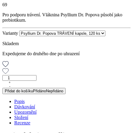
69
Pro podporu trávení. Vláknina Psyllium Dr. Popova působí jako
prebiotikum.
Varianty
Skladem
Expedujeme do druhého dne po uhrazení
Psyllium
Dr.
+
-
Popova
Přidat do košíku
Přidáno
Nepřidáno
TRÁVENÍ
kapsle,
Popis
120
Dávkování
ks
Upozornění
množství
Složení
Recenze