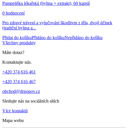
Pampeliška lékařská (bylina + extrakt), 60 kapslí
0 hodnocení
Pro zdravé trávení a vylučování škodlivin z těla, dvojí účinek
(tradiční bylina a...
Přidat do košíku
Přidáno do košíku
Nepřidáno do košíku
Všechny produkty
Máte dotaz?
Kontaktujte nás.
+420 374 616 461
+420 374 616 467
obchod@drpopov.cz
Sledujte nás na sociálních sítích
Více kontaktů
Mapa webu