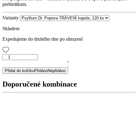
prebiotikum.
Varianty
Skladem
Expedujeme do druhého dne po uhrazení
Psyllium
Dr.
+
-
Popova
Přidat do košíku
Přidáno
Nepřidáno
TRÁVENÍ
kapsle,
Doporučené kombinace
120
ks
množství