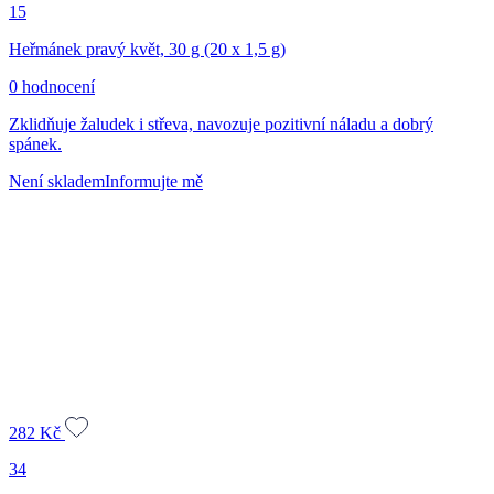
15
Heřmánek pravý květ, 30 g (20 x 1,5 g)
0 hodnocení
Zklidňuje žaludek i střeva, navozuje pozitivní náladu a dobrý
spánek.
Není skladem
Informujte mě
282
Kč
34