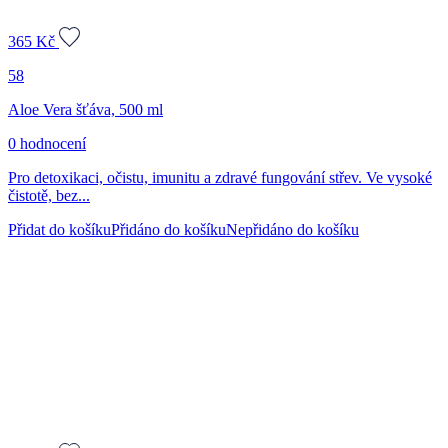
365
Kč
58
Aloe Vera šťáva, 500 ml
0 hodnocení
Pro detoxikaci, očistu, imunitu a zdravé fungování střev. Ve vysoké
čistotě, bez...
Přidat do košíku
Přidáno do košíku
Nepřidáno do košíku