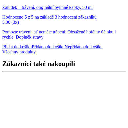
Žaludek – trávení, originální bylinné kapky, 50 ml
Hodnoceno
5
z 5 na základě
3
hodnocení zákazníků
5,00
(3x)
Pomozte trávení, ať nemáte trápení. Obsažené hořčiny účinkují
rychle. Doplněk stravy
Přidat do košíku
Přidáno do košíku
Nepřidáno do košíku
Všechny produkty
Zákazníci také nakoupili