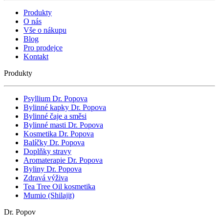
Produkty
O nás
Vše o nákupu
Blog
Pro prodejce
Kontakt
Produkty
Psyllium Dr. Popova
Bylinné kapky Dr. Popova
Bylinné čaje a směsi
Bylinné masti Dr. Popova
Kosmetika Dr. Popova
Balíčky Dr. Popova
Doplňky stravy
Aromaterapie Dr. Popova
Byliny Dr. Popova
Zdravá výživa
Tea Tree Oil kosmetika
Mumio (Shilajit)
Dr. Popov