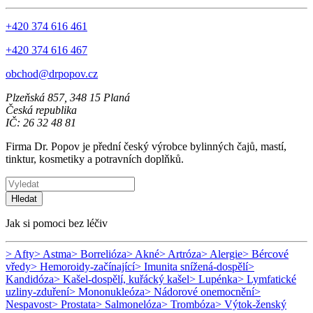
+420 374 616 461
+420 374 616 467
obchod@drpopov.cz
Plzeňská 857, 348 15 Planá
Česká republika
IČ: 26 32 48 81
Firma Dr. Popov je přední český výrobce bylinných čajů, mastí,
tinktur, kosmetiky a potravních doplňků.
Hledat
Jak si pomoci bez léčiv
> Afty
> Astma
> Borrelióza
> Akné
> Artróza
> Alergie
> Bércové
vředy
> Hemoroidy-začínající
> Imunita snížená-dospělí
>
Kandidóza
> Kašel-dospělí, kuřácký kašel
> Lupénka
> Lymfatické
uzliny-zduření
> Mononukleóza
> Nádorové onemocnění
>
Nespavost
> Prostata
> Salmonelóza
> Trombóza
> Výtok-ženský