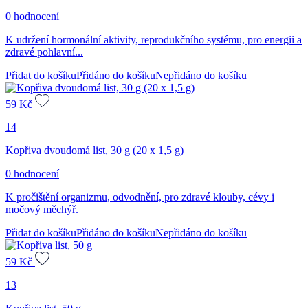
0 hodnocení
K udržení hormonální aktivity, reprodukčního systému, pro energii a
zdravé pohlavní...
Přidat do košíku
Přidáno do košíku
Nepřidáno do košíku
59
Kč
14
Kopřiva dvoudomá list, 30 g (20 x 1,5 g)
0 hodnocení
K pročištění organizmu, odvodnění, pro zdravé klouby, cévy i
močový měchýř.
Přidat do košíku
Přidáno do košíku
Nepřidáno do košíku
59
Kč
13