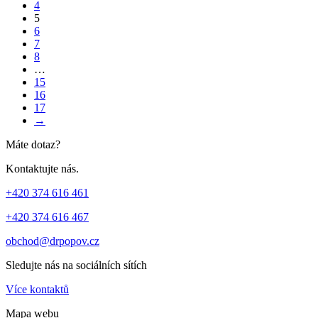
4
5
6
7
8
…
15
16
17
→
Máte dotaz?
Kontaktujte nás.
+420 374 616 461
+420 374 616 467
obchod@drpopov.cz
Sledujte nás na sociálních sítích
Více kontaktů
Mapa webu