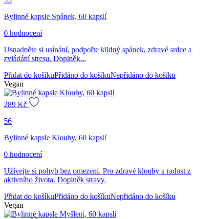
Bylinné kapsle Spánek, 60 kapslí
0 hodnocení
Usnadněte si usínání, podpořte klidný spánek, zdravé srdce a
zvládání stresu. Doplněk...
Přidat do košíku
Přidáno do košíku
Nepřidáno do košíku
Vegan
289
Kč
56
Bylinné kapsle Klouby, 60 kapslí
0 hodnocení
Užívejte si pohyb bez omezení. Pro zdravé klouby a radost z
aktivního života. Doplněk stravy.
Přidat do košíku
Přidáno do košíku
Nepřidáno do košíku
Vegan