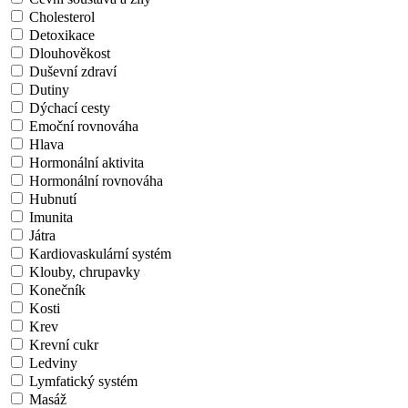
Cholesterol
Detoxikace
Dlouhověkost
Duševní zdraví
Dutiny
Dýchací cesty
Emoční rovnováha
Hlava
Hormonální aktivita
Hormonální rovnováha
Hubnutí
Imunita
Játra
Kardiovaskulární systém
Klouby, chrupavky
Konečník
Kosti
Krev
Krevní cukr
Ledviny
Lymfatický systém
Masáž