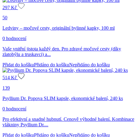
297
Kč
50
Ledviny – močové cesty, originální bylinné kapky, 100 ml
0 hodnocení
Vaše vnitřní jistota každý den. Pro zdravé močové cesty (díky
zlatobýlu a truskavci) a...
Přidat do košíku
Přidáno do košíku
Nepřidáno do košíku
514
Kč
139
Psyllium Dr. Popova SLIM kapsle, ekonomické balení, 240 ks
0 hodnocení
Pro efektivní a snadné hubnutí. Cenově výhodné balení. Kombinace
vlákniny Psyllium Dr....
Přidat do košíku
Přidáno do košíku
Nepřidáno do košíku