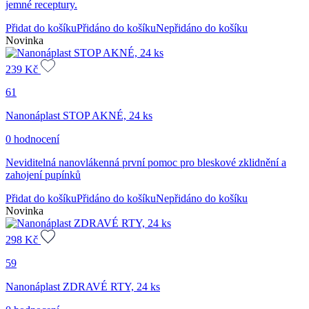
jemné receptury.
Přidat do košíku
Přidáno do košíku
Nepřidáno do košíku
Novinka
239
Kč
61
Nanonáplast STOP AKNÉ, 24 ks
0 hodnocení
Neviditelná nanovlákenná první pomoc pro bleskové zklidnění a
zahojení pupínků
Přidat do košíku
Přidáno do košíku
Nepřidáno do košíku
Novinka
298
Kč
59
Nanonáplast ZDRAVÉ RTY, 24 ks