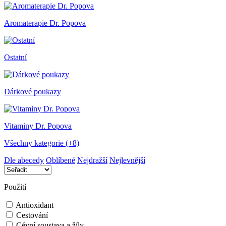
Aromaterapie Dr. Popova
Ostatní
Dárkové poukazy
Vitaminy Dr. Popova
Všechny kategorie (+8)
Dle abecedy
Oblíbené
Nejdražší
Nejlevnější
Použití
Antioxidant
Cestování
Cévní soustava a žíly