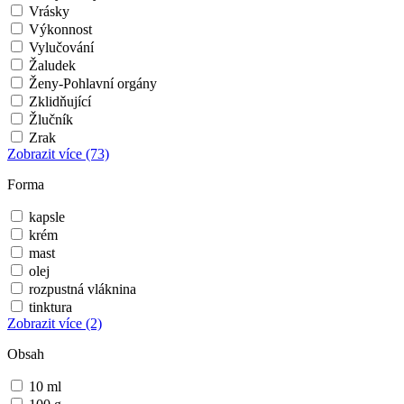
Vrásky
Výkonnost
Vylučování
Žaludek
Ženy-Pohlavní orgány
Zklidňující
Žlučník
Zrak
Zobrazit více
(73)
Forma
kapsle
krém
mast
olej
rozpustná vláknina
tinktura
Zobrazit více
(2)
Obsah
10 ml