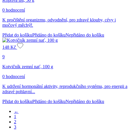
Kopřiva list, 50 g
0 hodnocení
K pročištění organizmu, odvodnění, pro zdravé klouby, cévy i
močový měchýř.
Přidat do košíku
Přidáno do košíku
Nepřidáno do košíku
148
Kč
9
Kotvičník zemní nať, 100 g
0 hodnocení
K udržení hormonální aktivity, reprodukčního systému, pro energii a
zdravé pohlavní...
Přidat do košíku
Přidáno do košíku
Nepřidáno do košíku
←
1
2
3