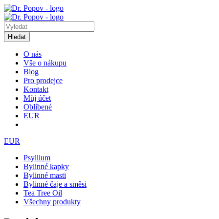
Hledat
O nás
Vše o nákupu
Blog
Pro prodejce
Kontakt
Můj účet
Oblíbené
EUR
EUR
Psyllium
Bylinné kapky
Bylinné masti
Bylinné čaje a směsi
Tea Tree Oil
Všechny produkty