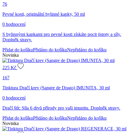
76
Pevné kosti, originální bylinné kapky, 50 ml
0 hodnocení
S bylinnými kapkami pro pevné kosti získáte pocit jistoty a síly.
Doplněk stravy.
Přidat do košíku
Přidáno do košíku
Nepřidáno do košíku
Novinka
225
Kč
167
Tinktura Dračí krev (Sangre de Drago) IMUNITA, 30 ml
0 hodnocení
Dračí štít: Síla 6 divů přírody pro vaši imunitu. Doplněk stravy.
Přidat do košíku
Přidáno do košíku
Nepřidáno do košíku
Novinka