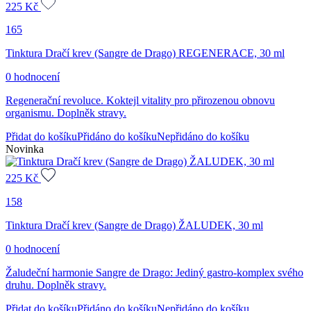
225
Kč
165
Tinktura Dračí krev (Sangre de Drago) REGENERACE, 30 ml
0 hodnocení
Regenerační revoluce. Koktejl vitality pro přirozenou obnovu
organismu. Doplněk stravy.
Přidat do košíku
Přidáno do košíku
Nepřidáno do košíku
Novinka
225
Kč
158
Tinktura Dračí krev (Sangre de Drago) ŽALUDEK, 30 ml
0 hodnocení
Žaludeční harmonie Sangre de Drago: Jediný gastro-komplex svého
druhu. Doplněk stravy.
Přidat do košíku
Přidáno do košíku
Nepřidáno do košíku