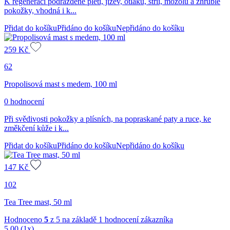
K regeneraci podrážděné pleti, jizev, otlaků, strií, mozolů a zhrublé
pokožky, vhodná i k...
Přidat do košíku
Přidáno do košíku
Nepřidáno do košíku
259
Kč
62
Propolisová mast s medem, 100 ml
0 hodnocení
Při svědivosti pokožky a plísních, na popraskané paty a ruce, ke
změkčení kůže i k...
Přidat do košíku
Přidáno do košíku
Nepřidáno do košíku
147
Kč
102
Tea Tree mast, 50 ml
Hodnoceno
5
z 5 na základě
1
hodnocení zákazníka
5,00
(1x)