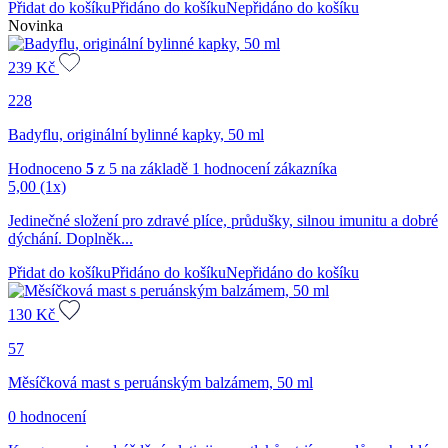
Přidat do košíku
Přidáno do košíku
Nepřidáno do košíku
Novinka
239
Kč
228
Badyflu, originální bylinné kapky, 50 ml
Hodnoceno
5
z 5 na základě
1
hodnocení zákazníka
5,00
(1x)
Jedinečné složení pro zdravé plíce, průdušky, silnou imunitu a dobré
dýchání. Doplněk...
Přidat do košíku
Přidáno do košíku
Nepřidáno do košíku
130
Kč
57
Měsíčková mast s peruánským balzámem, 50 ml
0 hodnocení