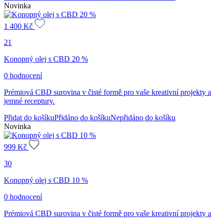
Novinka
1 400
Kč
21
Konopný olej s CBD 20 %
0 hodnocení
Prémiová CBD surovina v čisté formě pro vaše kreativní projekty a
jemné receptury.
Přidat do košíku
Přidáno do košíku
Nepřidáno do košíku
Novinka
999
Kč
30
Konopný olej s CBD 10 %
0 hodnocení
Prémiová CBD surovina v čisté formě pro vaše kreativní projekty a