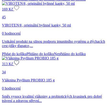
169
Kč
45
VIROTEN®, originální bylinné kapky, 50 ml
0 hodnocení
Unikátní produkt na silnou podporu imunitního systému a dýchacích
cest (díky třapatce,...
Přidat do košíku
Přidáno do košíku
Nepřidáno do košíku
313
Kč
34
Vláknina Psyllium PROBIO 185 g
0 hodnocení
Směs vysoce kvalitní vlákniny a probiotických kvasinek pro dobré
trávení a zdravou střevní...