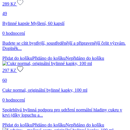
289
Kč
49
Bylinné kapsle Myšlení, 60 kapslí
0 hodnocení
Budete se cítit bystřejší, soustředěnější a připravenější čelit výzvám.
Doplněk...
Přidat do košíku
Přidáno do košíku
Nepřidáno do košíku
297
Kč
60
Cukr normal, originální bylinné kapky, 100 ml
0 hodnocení
Spolehlivá bylinná podpora pro udržení normální hladiny cukru v
krvi (díky lopuchu a...
Přidat do košíku
Přidáno do košíku
Nepřidáno do košíku