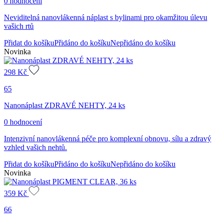
0 hodnocení
Neviditelná nanovlákenná náplast s bylinami pro okamžitou úlevu
vašich rtů
Přidat do košíku
Přidáno do košíku
Nepřidáno do košíku
Novinka
298
Kč
65
Nanonáplast ZDRAVÉ NEHTY, 24 ks
0 hodnocení
Intenzivní nanovlákenná péče pro komplexní obnovu, sílu a zdravý
vzhled vašich nehtů.
Přidat do košíku
Přidáno do košíku
Nepřidáno do košíku
Novinka
359
Kč
66