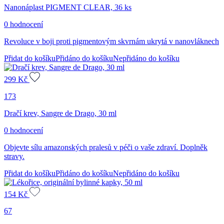
Nanonáplast PIGMENT CLEAR, 36 ks
0 hodnocení
Revoluce v boji proti pigmentovým skvrnám ukrytá v nanovláknech
Přidat do košíku
Přidáno do košíku
Nepřidáno do košíku
299
Kč
173
Dračí krev, Sangre de Drago, 30 ml
0 hodnocení
Objevte sílu amazonských pralesů v péči o vaše zdraví. Doplněk
stravy.
Přidat do košíku
Přidáno do košíku
Nepřidáno do košíku
154
Kč
67