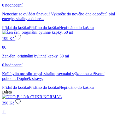
0 hodnocení
Nenechte se ovládat únavou! Vykročte do nového dne odpočatí, plní
energie, vitality a dobré...
Přidat do košíku
Přidáno do košíku
Nepřidáno do košíku
199
Kč
86
Žen-šen, originální bylinné kapky, 50 ml
0 hodnocení
Král bylin pro sílu, mysl, vitalitu, sexuální výkonnost a životní
pohodu. Doplněk stravy.
Přidat do košíku
Přidáno do košíku
Nepřidáno do košíku
Dárek
390
Kč
11