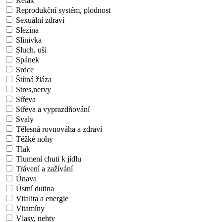
Relax
Reprodukční systém, plodnost
Sexuální zdraví
Slezina
Slinivka
Sluch, uši
Spánek
Srdce
Štítná žláza
Stres,nervy
Střeva
Střeva a vyprazdňování
Svaly
Tělesná rovnováha a zdraví
Těžké nohy
Tlak
Tlumení chuti k jídlu
Trávení a zažívání
Únava
Ústní dutina
Vitalita a energie
Vitamíny
Vlasy, nehty