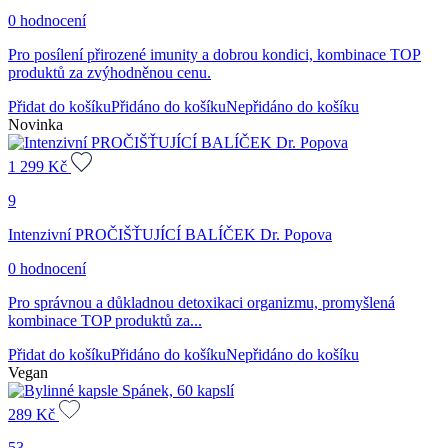
0 hodnocení
Pro posílení přirozené imunity a dobrou kondici, kombinace TOP
produktů za zvýhodněnou cenu.
Přidat do košíku
Přidáno do košíku
Nepřidáno do košíku
Novinka
1 299
Kč
9
Intenzivní PROČIŠŤUJÍCÍ BALÍČEK Dr. Popova
0 hodnocení
Pro správnou a důkladnou detoxikaci organizmu, promyšlená
kombinace TOP produktů za...
Přidat do košíku
Přidáno do košíku
Nepřidáno do košíku
Vegan
289
Kč
53