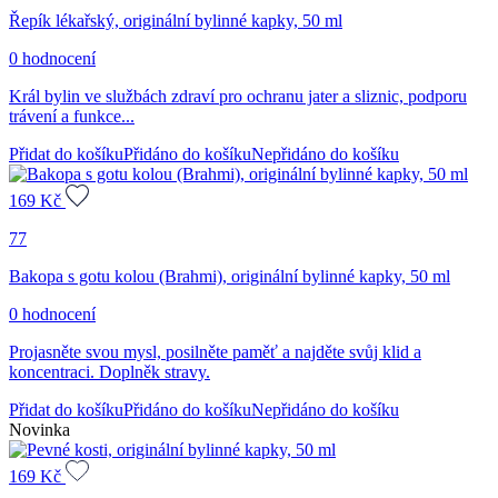
Řepík lékařský, originální bylinné kapky, 50 ml
0 hodnocení
Král bylin ve službách zdraví pro ochranu jater a sliznic, podporu
trávení a funkce...
Přidat do košíku
Přidáno do košíku
Nepřidáno do košíku
169
Kč
77
Bakopa s gotu kolou (Brahmi), originální bylinné kapky, 50 ml
0 hodnocení
Projasněte svou mysl, posilněte paměť a najděte svůj klid a
koncentraci. Doplněk stravy.
Přidat do košíku
Přidáno do košíku
Nepřidáno do košíku
Novinka
169
Kč