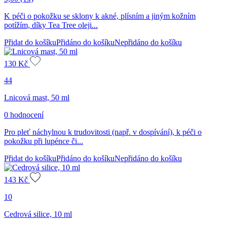
K péči o pokožku se sklony k akné, plísním a jiným kožním
potížím, díky Tea Tree oleji...
Přidat do košíku
Přidáno do košíku
Nepřidáno do košíku
130
Kč
44
Lnicová mast, 50 ml
0 hodnocení
Pro pleť náchylnou k trudovitosti (např. v dospívání), k péči o
pokožku při lupénce či...
Přidat do košíku
Přidáno do košíku
Nepřidáno do košíku
143
Kč
10
Cedrová silice, 10 ml