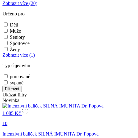
Zobrazit více
(20)
Určeno pro
Děti
Muže
Seniory
Sportovce
Ženy
Zobrazit více
(1)
Typ čaje/bylin
porcované
sypané
Filtrovat
Ukázat filtry
Novinka
1 085
Kč
10
Intenzivní balíček SILNÁ IMUNITA Dr. Popova