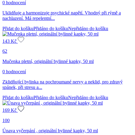
0 hodnocení
Uklidňuje a harmonizuje psychické napětí. Vhodný při rýmě a
nachlazení. Má repelentní...
Přidat do košíku
Přidáno do košíku
Nepřidáno do košíku
143
Kč
62
Mučenka pletní, originální bylinné kapky, 50 ml
0 hodnocení
Zklidňující bylinka na pochroumané nervy a neklid, pro zdravý
spánek, při stresu a...
Přidat do košíku
Přidáno do košíku
Nepřidáno do košíku
169
Kč
100
Únava vyčerpání , originální bylinné kapky, 50 ml