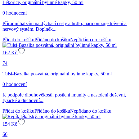
Lékořice, originální bylinné kapky, 50 ml
0 hodnocení
Přírodní balzám na dýchací cesty a hrdlo, harmonizuje trávení a
nervový systém. Doplněk...
Přidat do košíku
Přidáno do košíku
Nepřidáno do košíku
162
Kč
74
Tulsi-Bazalka posvátná, originální bylinné kapky, 50 ml
0 hodnocení
K podpoře dlouhověkosti, posílení imunity a nastolení duševní,
fyzické a duchovní...
Přidat do košíku
Přidáno do košíku
Nepřidáno do košíku
154
Kč
66