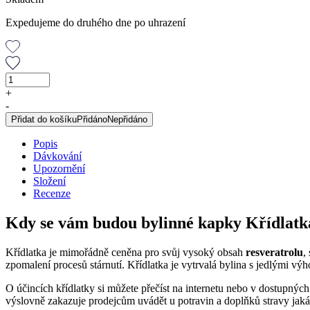
Expedujeme do druhého dne po uhrazení
Křídlatka,
originální
+
bylinné
-
kapky,
Přidat do košíku
Přidáno
Nepřidáno
50
ml
Popis
množství
Dávkování
Upozornění
Složení
Recenze
Kdy se vám budou bylinné kapky Křídlatka
Křídlatka je mimořádně ceněna pro svůj vysoký obsah
resveratrolu
,
zpomalení procesů stárnutí. Křídlatka je vytrvalá bylina s jedlými vý
O účincích křídlatky si můžete přečíst na internetu nebo v dostupný
výslovně zakazuje prodejcům uvádět u potravin a doplňků stravy jakáko