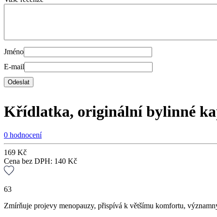
Jméno
E-mail
Křídlatka, originální bylinné k
0 hodnocení
169
Kč
Cena bez DPH:
140
Kč
63
Zmírňuje projevy menopauzy, přispívá k většímu komfortu, významný