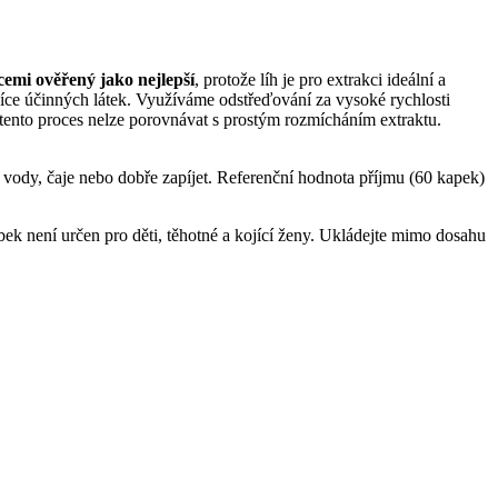
cemi ověřený jako nejlepší
, protože líh je pro extrakci ideální a
více účinných látek. Využíváme odstřeďování za vysoké rychlosti
 tento proces nelze porovnávat s prostým rozmícháním extraktu.
 vody, čaje nebo dobře zapíjet. Referenční hodnota příjmu (60 kapek)
k není určen pro děti, těhotné a kojící ženy. Ukládejte mimo dosahu