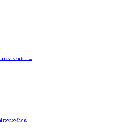
 osvěžení těla....
í rovnováhy a...