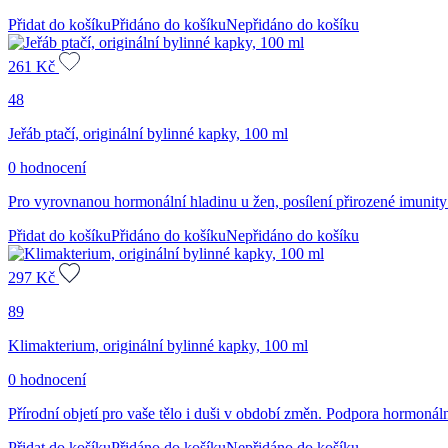
Přidat do košíku
Přidáno do košíku
Nepřidáno do košíku
261
Kč
48
Jeřáb ptačí, originální bylinné kapky, 100 ml
0 hodnocení
Pro vyrovnanou hormonální hladinu u žen, posílení přirozené imunity a
Přidat do košíku
Přidáno do košíku
Nepřidáno do košíku
297
Kč
89
Klimakterium, originální bylinné kapky, 100 ml
0 hodnocení
Přírodní objetí pro vaše tělo i duši v období změn. Podpora hormonáln
Přidat do košíku
Přidáno do košíku
Nepřidáno do košíku