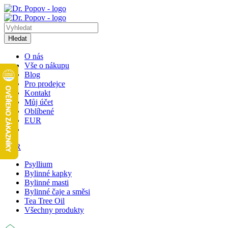
Hledat
O nás
Vše o nákupu
Blog
Pro prodejce
Kontakt
Můj účet
Oblíbené
EUR
EUR
Psyllium
Bylinné kapky
Bylinné masti
Bylinné čaje a směsi
Tea Tree Oil
Všechny produkty