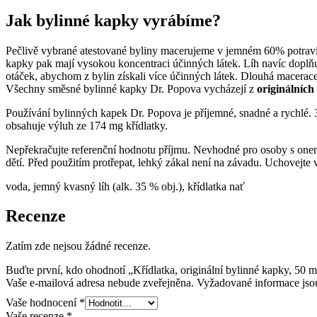
Jak bylinné kapky vyrábíme?
Pečlivě vybrané atestované byliny macerujeme v jemném 60% potravi
kapky pak mají vysokou koncentraci účinných látek. Líh navíc doplňu
otáček, abychom z bylin získali více účinných látek. Dlouhá macerace
Všechny směsné bylinné kapky Dr. Popova vycházejí z
originálních
Používání bylinných kapek Dr. Popova je příjemné, snadné a rychlé. 3
obsahuje výluh ze 174 mg křídlatky.
Nepřekračujte referenční hodnotu příjmu. Nevhodné pro osoby s onemo
dětí. Před použitím protřepat, lehký zákal není na závadu. Uchovejte 
voda, jemný kvasný líh (alk. 35 % obj.), křídlatka nať
Recenze
Zatím zde nejsou žádné recenze.
Buďte první, kdo ohodnotí „Křídlatka, originální bylinné kapky, 50 m
Vaše e-mailová adresa nebude zveřejněna.
Vyžadované informace js
Vaše hodnocení
*
Vaše recenze
*