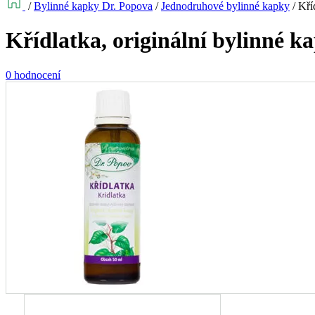
/
Bylinné kapky Dr. Popova
/
Jednodruhové bylinné kapky
/
Kří
Křídlatka, originální bylinné k
0 hodnocení