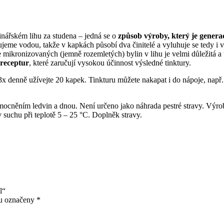
nářském lihu za studena – jedná se o
způsob výroby, který je genera
jeme vodou, takže v kapkách působí dva činitelé a vyluhuje se tedy i 
 mikronizovaných (jemně rozemletých) bylin v lihu je velmi důležitá a
 receptur
, které zaručují vysokou účinnost výsledné tinktury.
x denně užívejte 20 kapek. Tinkturu můžete nakapat i do nápoje, např.
cněním ledvin a dnou. Není určeno jako náhrada pestré stravy. Výrobe
v suchu při teplotě 5 – 25 °C. Doplněk stravy.
l“
ou označeny
*