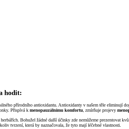
 hodit:
 silného přírodního antioxidantu. Antioxidanty v našem těle eliminují do
honky. Přispívá k
menopauzálnímu komfortu
, zmírňuje projevy
meno
ch herbářích. Bohužel žádné další účinky zde nemůžeme prezentovat kv
liv tvrzení, která by naznačovala, že tyto mají léčebné vlastnosti.