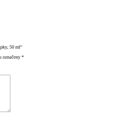
apky, 50 ml“
ou označeny
*