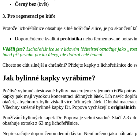
Černý bez
(květ)
3. Pro regeneraci po kúře
Protože lichořeřišnice obsahuje silné hořčičné silice, je po skončení 
Doporučujeme kvalitní
probiotika
nebo fermentované potravin
Věděli jste?
Lichořeřišnice se v lidovém léčitelství označuje jako „ros
hned při prvním pocitu úlevy, ale dobrat celé balení.
Chcete se cítit silnější a chráněni? Přidejte kapky z lichořeřišnice do 
Jak bylinné kapky vyrábíme?
Pečlivě vybrané atestované byliny macerujeme v jemném 60% potravi
kapky pak mají vysokou koncentraci účinných látek. Líh navíc doplňu
otáček, abychom z bylin získali více účinných látek. Dlouhá macerace
Všechny směsné bylinné kapky Dr. Popova vycházejí z
originálních
Používání bylinných kapek Dr. Popova je velmi snadné. Stačí 2-3x de
obsahuje extrakt z 63 mg lichořeřišnice.
Nepřekračujte doporučenou denní dávku. Není určeno jako náhrada pes