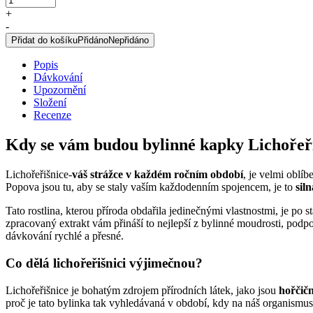
větší,
+
originální
-
bylinné
Přidat do košíku
Přidáno
Nepřidáno
kapky,
50
Popis
ml
Dávkování
množství
Upozornění
Složení
Recenze
Kdy se vám budou bylinné kapky Lichořeřiš
Lichořeřišnice-
váš strážce v každém ročním období
, je velmi oblíb
Popova jsou tu, aby se staly vaším každodenním spojencem, je to
sil
Tato rostlina, kterou příroda obdařila jedinečnými vlastnostmi, je po st
zpracovaný extrakt vám přináší to nejlepší z bylinné moudrosti, po
dávkování rychlé a přesné.
Co dělá lichořeřišnici výjimečnou?
Lichořeřišnice je bohatým zdrojem přírodních látek, jako jsou
hořčičn
proč je tato bylinka tak vyhledávaná v období, kdy na náš organismus 