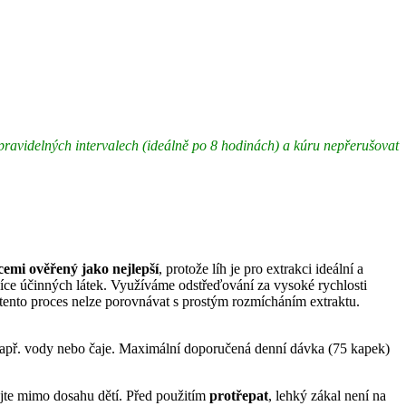
 v pravidelných intervalech (ideálně po 8 hodinách) a kúru nepřerušovat
cemi ověřený jako nejlepší
, protože líh je pro extrakci ideální a
více účinných látek. Využíváme odstřeďování za vysoké rychlosti
 tento proces nelze porovnávat s prostým rozmícháním extraktu.
 např. vody nebo čaje. Maximální doporučená denní dávka (75 kapek)
ejte mimo dosahu dětí. Před použitím
protřepat
, lehký zákal není na