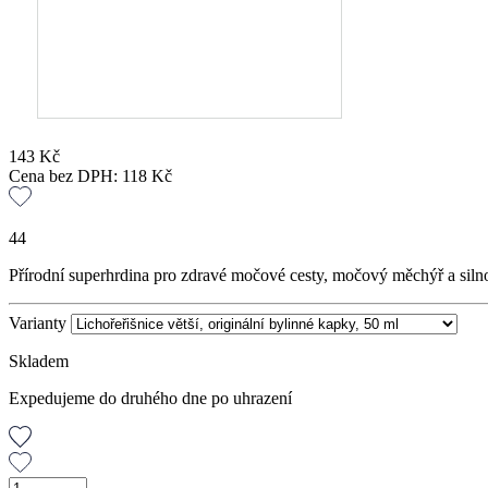
143
Kč
Cena bez DPH:
118
Kč
44
Přírodní superhrdina pro zdravé močové cesty, močový měchýř a siln
Varianty
Skladem
Expedujeme do druhého dne po uhrazení
Lichořeřišnice