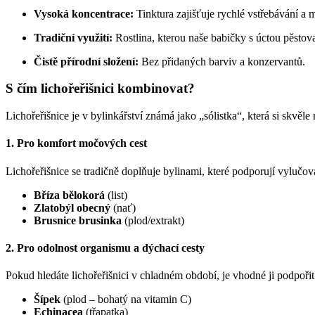
Vysoká koncentrace:
Tinktura zajišťuje rychlé vstřebávání a 
Tradiční využití:
Rostlina, kterou naše babičky s úctou pěstovaly
Čistě přírodní složení:
Bez přidaných barviv a konzervantů.
S čím lichořeřišnici kombinovat?
Lichořeřišnice je v bylinkářství známá jako „sólistka“, která si skv
1. Pro komfort močových cest
Lichořeřišnice se tradičně doplňuje bylinami, které podporují vylučo
Bříza bělokorá
(list)
Zlatobýl obecný
(nať)
Brusnice brusinka
(plod/extrakt)
2. Pro odolnost organismu a dýchací cesty
Pokud hledáte lichořeřišnici v chladném období, je vhodné ji podpoři
Šípek
(plod – bohatý na vitamin C)
Echinacea
(třapatka)