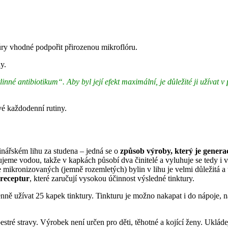
kúry vhodné podpořit přirozenou mikroflóru.
y.
tlinné antibiotikum“. Aby byl její efekt maximální, je důležité ji užívat
své každodenní rutiny.
nářském lihu za studena – jedná se o
způsob výroby, který je genera
jeme vodou, takže v kapkách působí dva činitelé a vyluhuje se tedy i 
 mikronizovaných (jemně rozemletých) bylin v lihu je velmi důležitá a
 receptur
, které zaručují vysokou účinnost výsledné tinktury.
nně užívat 25 kapek tinktury. Tinkturu je možno nakapat i do nápoje,
tré stravy. Výrobek není určen pro děti, těhotné a kojící ženy. Uklád