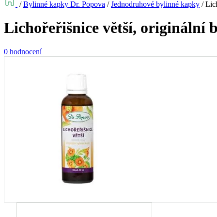
/
Bylinné kapky Dr. Popova
/
Jednodruhové bylinné kapky
/
Lic
Lichořeřišnice větší, originální
0 hodnocení