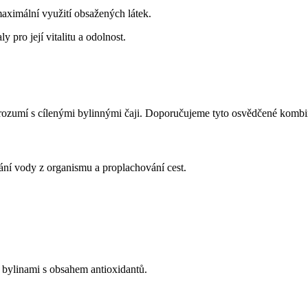
maximální využití obsažených látek.
 pro její vitalitu a odolnost.
ěle rozumí s cílenými bylinnými čaji. Doporučujeme tyto osvědčené komb
vání vody z organismu a proplachování cest.
t bylinami s obsahem antioxidantů.