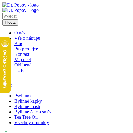
Hledat
O nás
Vše o nákupu
Blog
Pro prodejce
Kontakt
Můj účet
Oblíbené
EUR
EUR
Psyllium
Bylinné kapky
Bylinné masti
Bylinné čaje a směsi
Tea Tree Oil
Všechny produkty