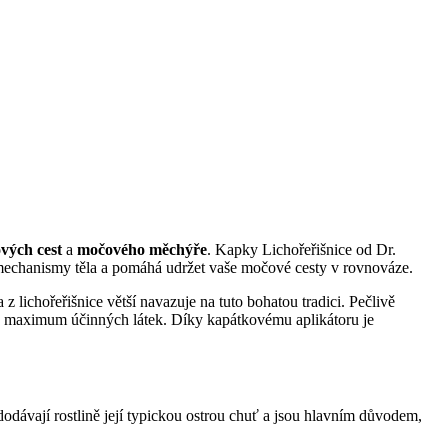
vých cest
a
močového měchýře
. Kapky Lichořeřišnice od Dr.
 mechanismy těla a pomáhá udržet vaše močové cesty v rovnováze.
 z lichořeřišnice větší navazuje na tuto bohatou tradici. Pečlivě
ly maximum účinných látek. Díky kapátkovému aplikátoru je
 dodávají rostlině její typickou ostrou chuť a jsou hlavním důvodem,