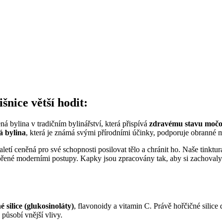
nice větší hodit:
ená bylina v tradičním bylinářství, která přispívá
zdravému stavu
močo
ná bylina
, která je známá svými přírodními účinky, podporuje obranné
aletí ceněná pro své schopnosti posilovat tělo a chránit ho. Naše tinktura
dpořené moderními postupy. Kapky jsou zpracovány tak, aby si zachova
é silice (glukosinoláty)
, flavonoidy a vitamin C. Právě hořčičné silice
působí vnější vlivy.