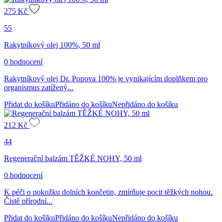
275
Kč
55
Rakytníkový olej 100%, 50 ml
0 hodnocení
Rakytníkový olej Dr. Popova 100% je vynikajícím doplňkem pro
organismus zatížený...
Přidat do košíku
Přidáno do košíku
Nepřidáno do košíku
212
Kč
44
Regenerační balzám TĚŽKÉ NOHY, 50 ml
0 hodnocení
K péči o pokožku dolních končetin, zmírňuje pocit těžkých nohou.
Čistě přírodní...
Přidat do košíku
Přidáno do košíku
Nepřidáno do košíku