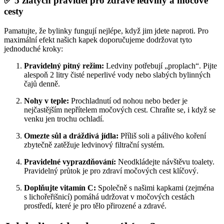
✅ 5 zlatých pravidel pro zdravé ledviny a močové
cesty
Pamatujte, že bylinky fungují nejlépe, když jim jdete naproti. Pro
maximální efekt našich kapek doporučujeme dodržovat tyto
jednoduché kroky:
Pravidelný pitný režim:
Ledviny potřebují „proplach“. Pijte
alespoň 2 litry čisté neperlivé vody nebo slabých bylinných
čajů denně.
Nohy v teple:
Prochladnutí od nohou nebo beder je
nejčastějším nepřítelem močových cest. Chraňte se, i když se
venku jen trochu ochladí.
Omezte sůl a dráždivá jídla:
Příliš soli a pálivého koření
zbytečně zatěžuje ledvinový filtrační systém.
Pravidelné vyprazdňování:
Neodkládejte návštěvu toalety.
Pravidelný průtok je pro zdraví močových cest klíčový.
Doplňujte vitamín C:
Společně s našimi kapkami (zejména
s lichořeřišnicí) pomáhá udržovat v močových cestách
prostředí, které je pro tělo přirozené a zdravé.