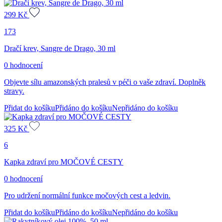
299
Kč
173
Dračí krev, Sangre de Drago, 30 ml
0 hodnocení
Objevte sílu amazonských pralesů v péči o vaše zdraví. Doplněk
stravy.
Přidat do košíku
Přidáno do košíku
Nepřidáno do košíku
325
Kč
6
Kapka zdraví pro MOČOVÉ CESTY
0 hodnocení
Pro udržení normální funkce močových cest a ledvin.
Přidat do košíku
Přidáno do košíku
Nepřidáno do košíku