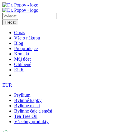
Hledat
O nás
Vše o nákupu
Blog
Pro prodejce
Kontakt
Můj účet
Oblíbené
EUR
EUR
Psyllium
Bylinné kapky
Bylinné masti
Bylinné čaje a směsi
Tea Tree Oil
Všechny produkty