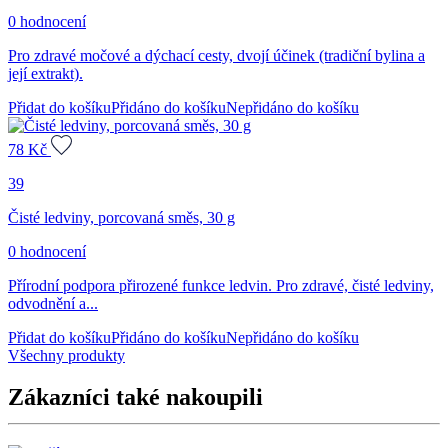
0 hodnocení
Pro zdravé močové a dýchací cesty, dvojí účinek (tradiční bylina a
její extrakt).
Přidat do košíku
Přidáno do košíku
Nepřidáno do košíku
78
Kč
39
Čisté ledviny, porcovaná směs, 30 g
0 hodnocení
Přírodní podpora přirozené funkce ledvin. Pro zdravé, čisté ledviny,
odvodnění a...
Přidat do košíku
Přidáno do košíku
Nepřidáno do košíku
Všechny produkty
Zákazníci také nakoupili