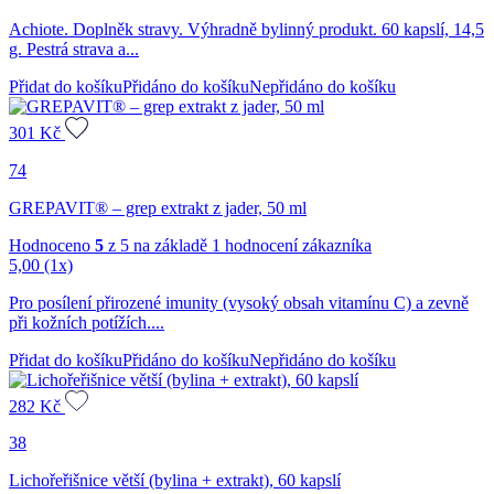
Achiote. Doplněk stravy. Výhradně bylinný produkt. 60 kapslí, 14,5
g. Pestrá strava a...
Přidat do košíku
Přidáno do košíku
Nepřidáno do košíku
301
Kč
74
GREPAVIT® – grep extrakt z jader, 50 ml
Hodnoceno
5
z 5 na základě
1
hodnocení zákazníka
5,00
(1x)
Pro posílení přirozené imunity (vysoký obsah vitamínu C) a zevně
při kožních potížích....
Přidat do košíku
Přidáno do košíku
Nepřidáno do košíku
282
Kč
38
Lichořeřišnice větší (bylina + extrakt), 60 kapslí