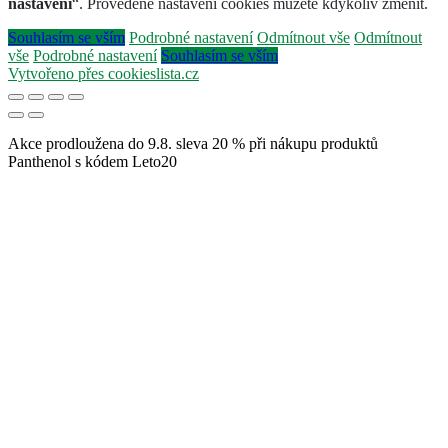
nastavení
“. Provedené nastavení cookies můžete kdykoliv změnit.
Souhlasím se vším
Podrobné nastavení
Odmítnout vše
Odmítnout
vše
Podrobné nastavení
Souhlasím se vším
Vytvořeno přes cookieslista.cz
Akce prodloužena do 9.8. sleva 20 % při nákupu produktů
Panthenol s kódem Leto20