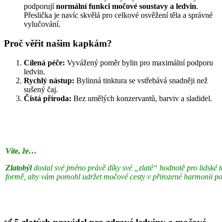
podporují
normální funkci močové soustavy a ledvin
.
Přeslička je navíc skvělá pro celkové osvěžení těla a správné
vylučování.
Proč věřit našim kapkám?
Cílená péče:
Vyvážený poměr bylin pro maximální podporu
ledvin.
Rychlý nástup:
Bylinná tinktura se vstřebává snadněji než
sušený čaj.
Čistá příroda:
Bez umělých konzervantů, barviv a sladidel.
Víte, že…
Zlatobýl
dostal své jméno právě díky své „zlaté“ hodnotě pro lidské tě
formě, aby vám pomohl udržet močové cesty v přirozené harmonii po 