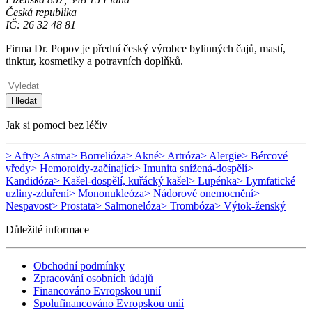
Česká republika
IČ: 26 32 48 81
Firma Dr. Popov je přední český výrobce bylinných čajů, mastí,
tinktur, kosmetiky a potravních doplňků.
Hledat
Jak si pomoci bez léčiv
> Afty
> Astma
> Borrelióza
> Akné
> Artróza
> Alergie
> Bércové
vředy
> Hemoroidy-začínající
> Imunita snížená-dospělí
>
Kandidóza
> Kašel-dospělí, kuřácký kašel
> Lupénka
> Lymfatické
uzliny-zduření
> Mononukleóza
> Nádorové onemocnění
>
Nespavost
> Prostata
> Salmonelóza
> Trombóza
> Výtok-ženský
Důležité informace
Obchodní podmínky
Zpracování osobních údajů
Financováno Evropskou unií
Spolufinancováno Evropskou unií