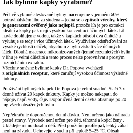
Jak bylinné kapky vyrábíme?
Pečlivě vybrané atestované byliny macerujeme v jemném 60%
potravinářském lihu za studena – jedná se o
způsob výroby, který
je generacemi ověřený jako nejlepší
, protože líh je pro extrakci
ideální a kapky pak mají vysokou koncentraci účinných látek. Líh
navíc doplňujeme vodou, takže v kapkách působí dva činitelé a
vyluhuje se tedy i více účinných látek. Využíváme odstřeďování za
vysoké rychlosti otáček, abychom z bylin získali více účinných
látek. Dlouhá macerace mikronizovaných (jemně rozemletých) bylin
v lihu je velmi důležitá a tento proces nelze porovnávat s prostým
rozmícháním extraktu.
Všechny směsné bylinné kapky Dr. Popova vycházejí
z
originálních receptur
, které zaručují vysokou účinnost výsledné
tinktury.
Používání bylinných kapek Dr. Popova je velmi snadné. Stačí 3 x
denně užívat 20 kapek tinktury. Kapky je možno nakapat i do
nápoje, např. vody, čaje. Doporučená denní dávka obsahuje po 20
mg všech obsažených bylin.
Nepřekračujte doporučenou denní dávku. Není určeno jako náhrada
pestré stravy. Výrobek není určen pro děti, těhotné a kojící ženy .
Ukládejte mimo dosahu dětí. Před použitím
protřepat,
lehký zákal
není na závadu. Uchovejte v suchu při teplotě 5–25 °C. Obsah