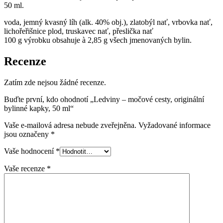
50 ml.
voda, jemný kvasný líh (alk. 40% obj.), zlatobýl nať, vrbovka nať,
lichořeřišnice plod, truskavec nať, přeslička nať
100 g výrobku obsahuje à 2,85 g všech jmenovaných bylin.
Recenze
Zatím zde nejsou žádné recenze.
Buďte první, kdo ohodnotí „Ledviny – močové cesty, originální
bylinné kapky, 50 ml“
Vaše e-mailová adresa nebude zveřejněna.
Vyžadované informace
jsou označeny
*
Vaše hodnocení
*
Vaše recenze
*