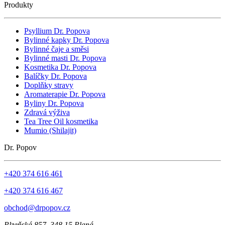
Produkty
Psyllium Dr. Popova
Bylinné kapky Dr. Popova
Bylinné čaje a směsi
Bylinné masti Dr. Popova
Kosmetika Dr. Popova
Balíčky Dr. Popova
Doplňky stravy
Aromaterapie Dr. Popova
Byliny Dr. Popova
Zdravá výživa
Tea Tree Oil kosmetika
Mumio (Shilajit)
Dr. Popov
+420 374 616 461
+420 374 616 467
obchod@drpopov.cz
Plzeňská 857, 348 15 Planá