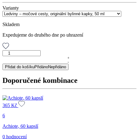
Varianty
Skladem
Expedujeme do druhého dne po uhrazení
Ledviny
–
+
-
močové
Přidat do košíku
Přidáno
Nepřidáno
cesty,
originální
Doporučené kombinace
bylinné
kapky,
50
ml
množství
365
Kč
6
Achiote, 60 kapslí
0 hodnocení