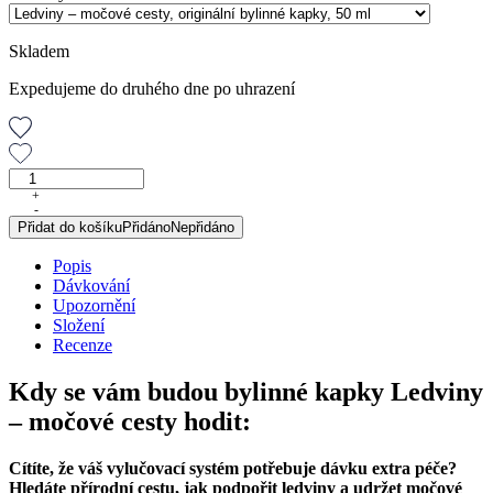
Skladem
Expedujeme do druhého dne po uhrazení
Ledviny
–
+
-
močové
Přidat do košíku
Přidáno
Nepřidáno
cesty,
originální
Popis
bylinné
Dávkování
kapky,
Upozornění
50
Složení
ml
Recenze
množství
Kdy se vám budou bylinné kapky Ledviny
– močové cesty hodit:
Cítíte, že váš vylučovací systém potřebuje dávku extra péče?
Hledáte přírodní cestu, jak podpořit ledviny a udržet močové