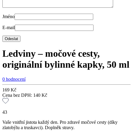
Jméno
E-mail
Ledviny – močové cesty,
originální bylinné kapky, 50 ml
0 hodnocení
169
Kč
Cena bez DPH:
140
Kč
43
Vaše vnitřní jistota každý den. Pro zdravé močové cesty (díky
zlatobýlu a truskavci). Doplněk stravy.