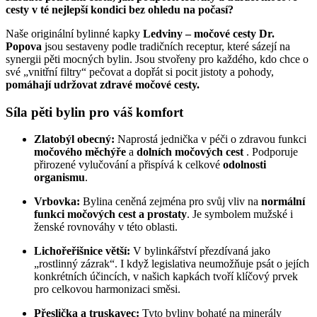
cesty v té nejlepší kondici bez ohledu na počasí?
Naše originální bylinné kapky
Ledviny – močové cesty Dr.
Popova
jsou sestaveny podle tradičních receptur, které sázejí na
synergii pěti mocných bylin. Jsou stvořeny pro každého, kdo chce o
své „vnitřní filtry“ pečovat a dopřát si pocit jistoty a pohody,
pomáhají udržovat zdravé močové cesty.
Síla pěti bylin pro váš komfort
Zlatobýl obecný:
Naprostá jednička v péči o zdravou funkci
močového měchýře
a
dolních močových cest
. Podporuje
přirozené vylučování a přispívá k celkové
odolnosti
organismu
.
Vrbovka:
Bylina ceněná zejména pro svůj vliv na
normální
funkci močových cest a prostaty
. Je symbolem mužské i
ženské rovnováhy v této oblasti.
Lichořeřišnice větší:
V bylinkářství přezdívaná jako
„rostlinný zázrak“. I když legislativa neumožňuje psát o jejích
konkrétních účincích, v našich kapkách tvoří klíčový prvek
pro celkovou harmonizaci směsi.
Přeslička a truskavec:
Tyto byliny bohaté na minerály