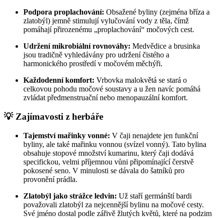
Podpora proplachování:
Obsažené byliny (zejména bříza a
zlatobýl) jemně stimulují vylučování vody z těla, čímž
pomáhají přirozenému „proplachování“ močových cest.
Udržení mikrobiální rovnováhy:
Medvědice a brusinka
jsou tradičně vyhledávány pro udržení čistého a
harmonického prostředí v močovém měchýři.
Každodenní komfort:
Vrbovka malokvětá se stará o
celkovou pohodu močové soustavy a u žen navíc pomáhá
zvládat předmenstruační nebo menopauzální komfort.
💡 Zajímavosti z herbáře
Tajemství mařinky vonné:
V čaji nenajdete jen funkční
byliny, ale také mařinku vonnou (svízel vonný). Tato bylina
obsahuje stopové množství kumarinu, který čaji dodává
specifickou, velmi příjemnou vůni připomínající čerstvě
pokosené seno. V minulosti se dávala do šatníků pro
provonění prádla.
Zlatobýl jako strážce ledvin:
Už staří germánští bardi
považovali zlatobýl za nejcennější bylinu na močové cesty.
Své jméno dostal podle zářivě žlutých květů, které na podzim