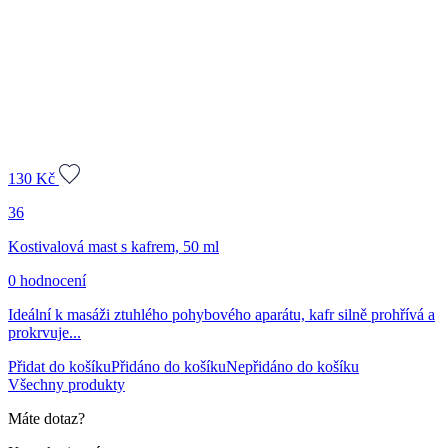
130
Kč
36
Kostivalová mast s kafrem, 50 ml
0 hodnocení
Ideální k masáži ztuhlého pohybového aparátu, kafr silně prohřívá a
prokrvuje...
Přidat do košíku
Přidáno do košíku
Nepřidáno do košíku
Všechny produkty
Máte dotaz?