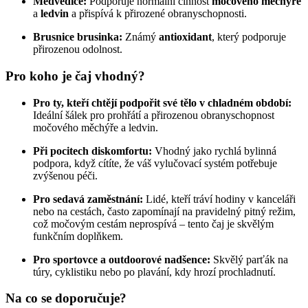
Medvědice:
Podporuje normální činnost
močového měchýře
a
ledvin
a přispívá k přirozené obranyschopnosti.
Brusnice brusinka:
Známý
antioxidant
, který podporuje
přirozenou odolnost.
Pro koho je čaj vhodný?
Pro ty, kteří chtějí podpořit své tělo v chladném období:
Ideální šálek pro prohřátí a přirozenou obranyschopnost
močového měchýře a ledvin.
Při pocitech diskomfortu:
Vhodný jako rychlá bylinná
podpora, když cítíte, že váš vylučovací systém potřebuje
zvýšenou péči.
Pro sedavá zaměstnání:
Lidé, kteří tráví hodiny v kanceláři
nebo na cestách, často zapomínají na pravidelný pitný režim,
což močovým cestám neprospívá – tento čaj je skvělým
funkčním doplňkem.
Pro sportovce a outdoorové nadšence:
Skvělý parťák na
túry, cyklistiku nebo po plavání, kdy hrozí prochladnutí.
Na co se doporučuje?