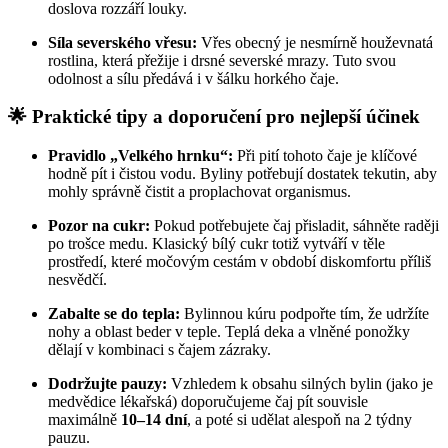
doslova rozzáří louky.
Síla severského vřesu:
Vřes obecný je nesmírně houževnatá
rostlina, která přežije i drsné severské mrazy. Tuto svou
odolnost a sílu předává i v šálku horkého čaje.
🌟 Praktické tipy a doporučení pro nejlepší účinek
Pravidlo „Velkého hrnku“:
Při pití tohoto čaje je klíčové
hodně pít i čistou vodu. Byliny potřebují dostatek tekutin, aby
mohly správně čistit a proplachovat organismus.
Pozor na cukr:
Pokud potřebujete čaj přisladit, sáhněte raději
po trošce medu. Klasický bílý cukr totiž vytváří v těle
prostředí, které močovým cestám v období diskomfortu příliš
nesvědčí.
Zabalte se do tepla:
Bylinnou kúru podpořte tím, že udržíte
nohy a oblast beder v teple. Teplá deka a vlněné ponožky
dělají v kombinaci s čajem zázraky.
Dodržujte pauzy:
Vzhledem k obsahu silných bylin (jako je
medvědice lékařská) doporučujeme čaj pít souvisle
maximálně
10–14 dní
, a poté si udělat alespoň na 2 týdny
pauzu.