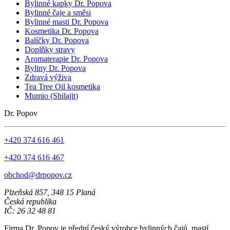
Bylinné kapky Dr. Popova
Bylinné čaje a směsi
Bylinné masti Dr. Popova
Kosmetika Dr. Popova
Balíčky Dr. Popova
Doplňky stravy
Aromaterapie Dr. Popova
Byliny Dr. Popova
Zdravá výživa
Tea Tree Oil kosmetika
Mumio (Shilajit)
Dr. Popov
+420 374 616 461
+420 374 616 467
obchod@drpopov.cz
Plzeňská 857, 348 15 Planá
Česká republika
IČ: 26 32 48 81
Firma Dr. Popov je přední český výrobce bylinných čajů, mastí,