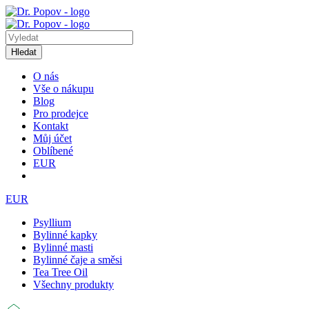
Hledat
O nás
Vše o nákupu
Blog
Pro prodejce
Kontakt
Můj účet
Oblíbené
EUR
EUR
Psyllium
Bylinné kapky
Bylinné masti
Bylinné čaje a směsi
Tea Tree Oil
Všechny produkty