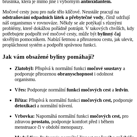
brusinka, která je mimo jiné i výborným
antioxidantem.
Močové cesty jsou pro naše tělo klíčové. Neustále pracují na
odstraňování odpadních látek a přebytečné vody
, čímž udržují
náš organismus v rovnováze. Někdy se ale potýkají s různými
problémy, které dokážou pořádně potrápit. V takových chvílích, kdy
potřebujete podpořit své močové cesty, může být
bylinný čaj
skvělým pomocníkem. Nabízí šetrnou a přirozenou cestu, jak ulevit,
propláchnout systém a podpořit správnou funkci.
Jak vám obsažené byliny pomáhají?
Zlatobýl:
Přispívá k normální funkci
močové soustavy
a
podporuje přirozenou
obranyschopnost
i odolnost
organismu.
Vřes:
Podporuje normální
funkci močových cest
a
ledvin
.
Bříza:
Přispívá k normální funkci
močových cest,
podporuje
detoxikaci
a normální trávení.
Vrbovka:
Napomáhá normální funkci
močových cest,
pro
zdravou
prostatu,
podporuje komfort před i během
menstruace či v období menopauzy.