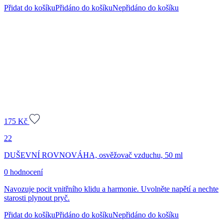
Přidat do košíku
Přidáno do košíku
Nepřidáno do košíku
175
Kč
22
DUŠEVNÍ ROVNOVÁHA, osvěžovač vzduchu, 50 ml
0 hodnocení
Navozuje pocit vnitřního klidu a harmonie. Uvolněte napětí a nechte
starosti plynout pryč.
Přidat do košíku
Přidáno do košíku
Nepřidáno do košíku