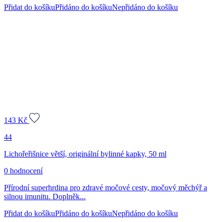
Přidat do košíku
Přidáno do košíku
Nepřidáno do košíku
143
Kč
44
Lichořeřišnice větší, originální bylinné kapky, 50 ml
0 hodnocení
Přírodní superhrdina pro zdravé močové cesty, močový měchýř a
silnou imunitu. Doplněk...
Přidat do košíku
Přidáno do košíku
Nepřidáno do košíku