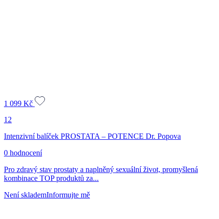
1 099
Kč
12
Intenzivní balíček PROSTATA – POTENCE Dr. Popova
0 hodnocení
Pro zdravý stav prostaty a naplněný sexuální život, promyšlená
kombinace TOP produktů za...
Není skladem
Informujte mě