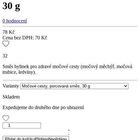
30 g
0 hodnocení
78
Kč
Cena bez DPH:
70
Kč
32
Směs bylinek pro zdravé močové cesty (močový měchýř, močová
trubice, ledviny).
Varianty
Skladem
Expedujeme do druhého dne po uhrazení
Močové
cesty,
+
-
porcovaná
Přidat do košíku
Přidáno
Nepřidáno