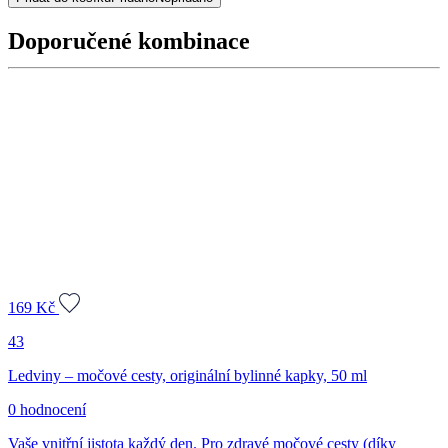
směs,
30
Doporučené kombinace
g
množství
169
Kč
43
Ledviny – močové cesty, originální bylinné kapky, 50 ml
0 hodnocení
Vaše vnitřní jistota každý den. Pro zdravé močové cesty (díky