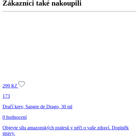
Zákazníci také nakoupili
299
Kč
173
Dračí krev, Sangre de Drago, 30 ml
0 hodnocení
Objevte sílu amazonských pralesů v péči o vaše zdraví. Doplněk
stravy.