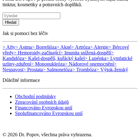
tinktur, kosmetiky a potravních doplňků.
Hledat
Jak si pomoci bez léčiv
> Afty
> Astma
> Borrelióza
> Akné
> Artróza
> Alergie
> Bércové
vředy
> Hemoroidy-začínající
> Imunita snížená-dospělí
>
Kandidóza
> Kašel-dospělí, kuřácký kašel
> Lupénka
> Lymfatické
uzliny-zduření
> Mononukleóza
> Nádorové onemocnění
>
Nespavost
> Prostata
> Salmonelóza
> Trombóza
> Výtok-ženský
Důležité informace
Obchodní podmínky
Zpracování osobních údajů
Financováno Evropskou unií
Spolufinancováno Evropskou unií
© 2026 Dr. Popov, všechna práva vyhrazena.