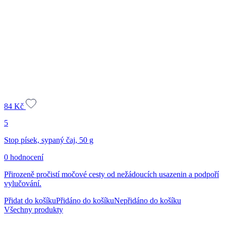
84
Kč
5
Stop písek, sypaný čaj, 50 g
0 hodnocení
Přirozeně pročistí močové cesty od nežádoucích usazenin a podpoří
vylučování.
Přidat do košíku
Přidáno do košíku
Nepřidáno do košíku
Všechny produkty