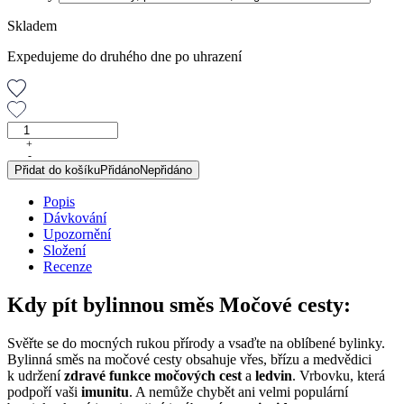
Skladem
Expedujeme do druhého dne po uhrazení
Močové
cesty,
+
-
porcovaná
Přidat do košíku
Přidáno
Nepřidáno
směs,
30
Popis
g
Dávkování
množství
Upozornění
Složení
Recenze
Kdy pít bylinnou směs Močové cesty:
Svěřte se do mocných rukou přírody a vsaďte na oblíbené bylinky.
Bylinná směs na močové cesty obsahuje vřes, břízu a medvědici
k udržení
zdravé funkce močových cest
a
ledvin
. Vrbovku, která
podpoří vaši
imunitu
. A nemůže chybět ani velmi populární