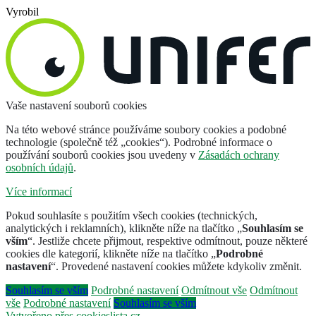
Vyrobil
Vaše nastavení souborů cookies
Na této webové stránce používáme soubory cookies a podobné
technologie (společně též „cookies“). Podrobné informace o
používání souborů cookies jsou uvedeny v
Zásadách ochrany
osobních údajů
.
Více informací
Pokud souhlasíte s použitím všech cookies (technických,
analytických i reklamních), klikněte níže na tlačítko „
Souhlasím se
vším
“. Jestliže chcete přijmout, respektive odmítnout, pouze některé
cookies dle kategorií, klikněte níže na tlačítko „
Podrobné
nastavení
“. Provedené nastavení cookies můžete kdykoliv změnit.
Souhlasím se vším
Podrobné nastavení
Odmítnout vše
Odmítnout
vše
Podrobné nastavení
Souhlasím se vším
Vytvořeno přes cookieslista.cz