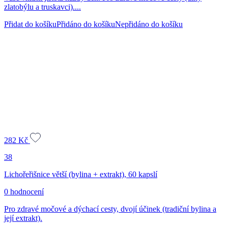
zlatobýlu a truskavci)....
Přidat do košíku
Přidáno do košíku
Nepřidáno do košíku
282
Kč
38
Lichořeřišnice větší (bylina + extrakt), 60 kapslí
0 hodnocení
Pro zdravé močové a dýchací cesty, dvojí účinek (tradiční bylina a
její extrakt).