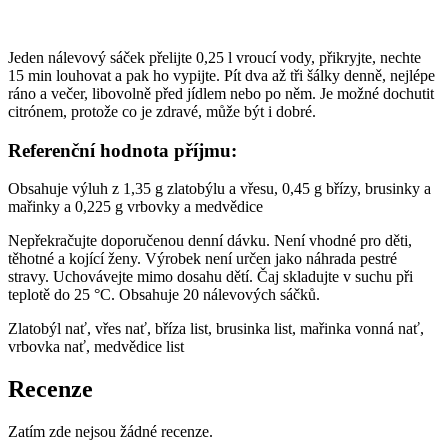
Jeden nálevový sáček přelijte 0,25 l vroucí vody, přikryjte, nechte
15 min louhovat a pak ho vypijte. Pít dva až tři šálky denně, nejlépe
ráno a večer, libovolně před jídlem nebo po něm. Je možné dochutit
citrónem, protože co je zdravé, může být i dobré.
Referenční hodnota příjmu:
Obsahuje výluh z 1,35 g zlatobýlu a vřesu, 0,45 g břízy, brusinky a
mařinky a 0,225 g vrbovky a medvědice
Nepřekračujte doporučenou denní dávku. Není vhodné pro děti,
těhotné a kojící ženy. Výrobek není určen jako náhrada pestré
stravy. Uchovávejte mimo dosahu dětí. Čaj skladujte v suchu při
teplotě do 25 °C. Obsahuje 20 nálevových sáčků.
Zlatobýl nať, vřes nať, bříza list, brusinka list, mařinka vonná nať,
vrbovka nať, medvědice list
Recenze
Zatím zde nejsou žádné recenze.