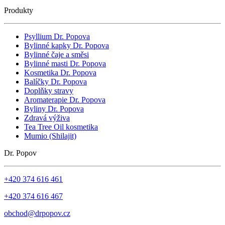
Produkty
Psyllium Dr. Popova
Bylinné kapky Dr. Popova
Bylinné čaje a směsi
Bylinné masti Dr. Popova
Kosmetika Dr. Popova
Balíčky Dr. Popova
Doplňky stravy
Aromaterapie Dr. Popova
Byliny Dr. Popova
Zdravá výživa
Tea Tree Oil kosmetika
Mumio (Shilajit)
Dr. Popov
+420 374 616 461
+420 374 616 467
obchod@drpopov.cz