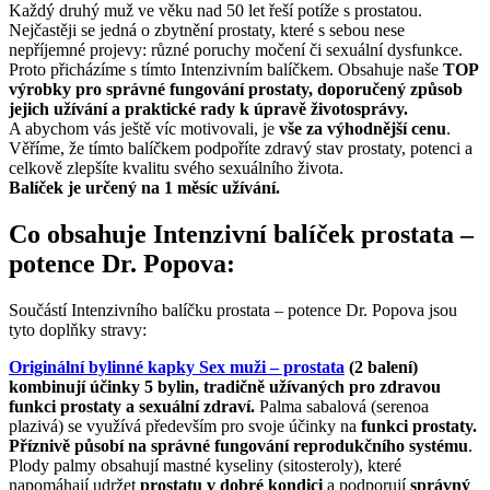
Každý druhý muž ve věku nad 50 let řeší potíže s prostatou.
Nejčastěji se jedná o zbytnění prostaty, které s sebou nese
nepříjemné projevy: různé poruchy močení či sexuální dysfunkce.
Proto přicházíme s tímto Intenzivním balíčkem. Obsahuje naše
TOP
výrobky pro správné fungování prostaty, doporučený způsob
jejich užívání a praktické rady k úpravě životosprávy.
A abychom vás ještě víc motivovali, je
vše za výhodnější cenu
.
Věříme, že tímto balíčkem podpoříte zdravý stav prostaty, potenci a
celkově zlepšíte kvalitu svého sexuálního života.
Balíček je určený na 1 měsíc užívání.
Co obsahuje Intenzivní balíček prostata –
potence Dr. Popova:
Součástí Intenzivního balíčku prostata – potence Dr. Popova jsou
tyto doplňky stravy:
Originální bylinné kapky Sex muži – prostata
(2 balení)
kombinují účinky 5 bylin, tradičně užívaných pro zdravou
funkci prostaty a sexuální zdraví.
Palma sabalová (serenoa
plazivá) se využívá především pro svoje účinky na
funkci prostaty.
Příznivě působí na správné fungování reprodukčního systému
.
Plody palmy obsahují mastné kyseliny (sitosteroly), které
napomáhají udržet
prostatu v dobré kondici
a podporují
správný