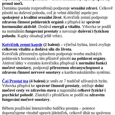
proud moči.
Damiána (pastala rozprostřená) podporuje
sexuální zdraví
. Celkově
působí na duševní pohodu, což je velmi důležitý aspekt pro
spokojený a kvalitní sexuální život
. Kotvičník zemní podporuje
zdravou činnost pohlavních orgánů
a přispívá ke
správné
hormonální aktivitě
. Dodává
energii a vitalitu
. Vrbovka se podílí
na normálním
fungování prostaty
a navozuje
duševní i fyzickou
pohodu
. Kapky obsahují ještě vrbici.
Kotvičník zemní kapsle
(2 balení) –
výtečná bylina, která zvyšuje
celkovou vitalitu a dodává sílu do života.
Kotvičník přirozeným způsobem podporuje tvorbu mužských
pohlavních hormonů a tím příznivě působí
na pohlavní orgány
.
Aktivní látky v extraktu kotvičníku přispívají k
normální funkci
močové soustavy
, podporují
přirozenou obranyschopnost a
zdravou činnost nervové soustavy
a kardiovaskulárního systému.
Čaj Prostat tea
(4 balení)
je směs ze 7 tradičně užívaných bylin.
Vrbovka přispívá ke
správné činnosti prostaty
, udržuje
dolní
močové cesty ve zdravém stavu
a napomáhá
celkové fyzické i
psychické pohodě
. Zlatobýl s přesličkou se podílí na
zdravém
fungování močové soustavy
.
Během používání Intenzivního balíčku prostata – potence
doporučujeme vhodně upravit jídelníček, celkově dbát na správnou