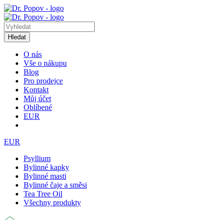
Hledat
O nás
Vše o nákupu
Blog
Pro prodejce
Kontakt
Můj účet
Oblíbené
EUR
EUR
Psyllium
Bylinné kapky
Bylinné masti
Bylinné čaje a směsi
Tea Tree Oil
Všechny produkty