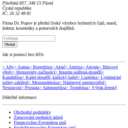
Plzeňská 857, 348 15 Planá
Česká republika
IČ: 26 32 48 81
Firma Dr. Popov je přední český výrobce bylinných čajů, mastí,
tinktur, kosmetiky a potravních doplňků.
Hledat
Jak si pomoci bez léčiv
> Afty
> Astma
> Borrelióza
> Akné
> Artróza
> Alergie
> Bércové
vředy
> Hemoroidy-začínající
> Imunita snížená-dospělí
>
Kandidóza
> Kašel-dospělí, kuřácký kašel
> Lupénka
> Lymfatické
uzliny-zduření
> Mononukleóza
> Nádorové onemocnění
>
Nespavost
> Prostata
> Salmonelóza
> Trombóza
> Výtok-ženský
Důležité informace
Obchodní podmínky
Zpracování osobních údajů
Financováno Evropskou unií
Spolufinancováno Evropskou unií