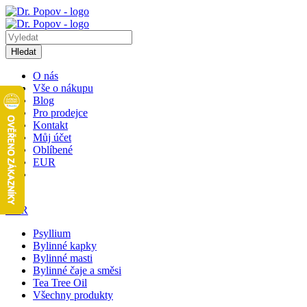
Hledat
O nás
Vše o nákupu
Blog
Pro prodejce
Kontakt
Můj účet
Oblíbené
EUR
4
EUR
Psyllium
Bylinné kapky
Bylinné masti
Bylinné čaje a směsi
Tea Tree Oil
Všechny produkty