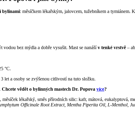
 bylinami
: měsíčkem lékařským, jalovcem, tužebníkem a tymiánem. Kr
t vodou bez mýdla a dobře vysušit. Mast se nanáší
v tenké vrstvě
– ab
25 °C.
let a osoby se zvýšenou citlivostí na tuto složku.
.
Chcete vědět o bylinných mastech Dr. Popova
více
?
k, měsíček lékařský, směs přírodních silic: kafr, mátová, eukalyptová, m
ymphytum Officinale Root Extract, Mentha Piperita Oil, L-Menthol, J