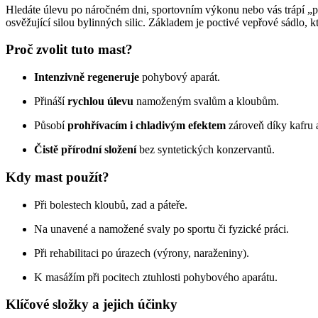
Hledáte úlevu po náročném dni, sportovním výkonu nebo vás trápí „
osvěžující silou bylinných silic. Základem je poctivé vepřové sádlo, k
Proč zvolit tuto mast?
Intenzivně regeneruje
pohybový aparát.
Přináší
rychlou úlevu
namoženým svalům a kloubům.
Působí
prohřívacím i chladivým efektem
zároveň díky kafru 
Čistě přírodní složení
bez syntetických konzervantů.
Kdy mast použít?
Při bolestech kloubů, zad a páteře.
Na unavené a namožené svaly po sportu či fyzické práci.
Při rehabilitaci po úrazech (výrony, naraženiny).
K masážím při pocitech ztuhlosti pohybového aparátu.
Klíčové složky a jejich účinky