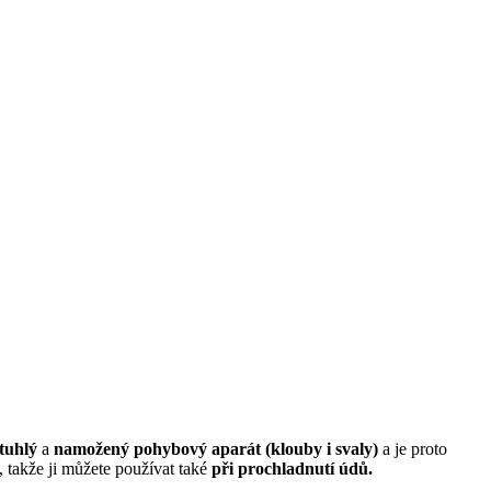
tuhlý
a
namožený pohybový aparát (klouby i svaly)
a je proto
, takže ji můžete používat také
při prochladnutí údů.