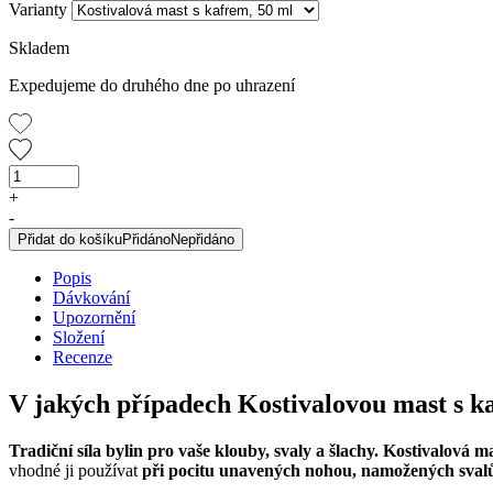
Varianty
Skladem
Expedujeme do druhého dne po uhrazení
Kostivalová
mast
+
s
-
kafrem,
Přidat do košíku
Přidáno
Nepřidáno
50
ml
Popis
množství
Dávkování
Upozornění
Složení
Recenze
V jakých případech Kostivalovou mast s k
Tradiční síla bylin pro vaše klouby, svaly a šlachy. Kostivalová m
vhodné ji používat
při pocitu unavených nohou, namožených svalů,