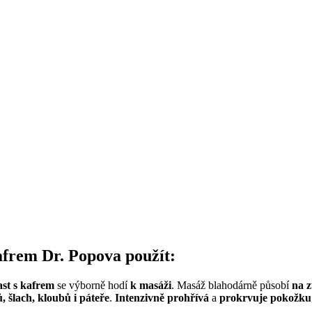
afrem Dr. Popova použít:
ast s kafrem
se výborně hodí
k masáži
. Masáž blahodárně působí
na z
 šlach, kloubů i páteře
.
Intenzivně prohřívá
a
prokrvuje pokožku