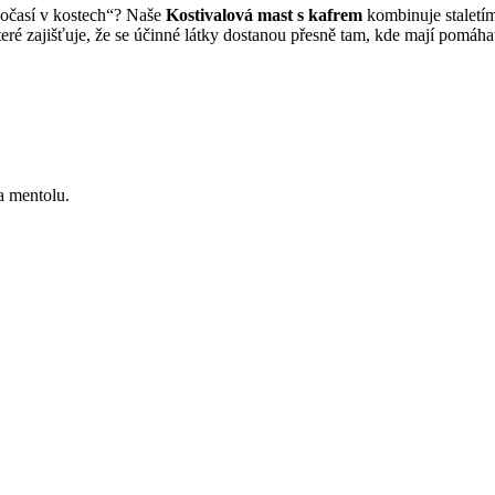
počasí v kostech“? Naše
Kostivalová mast s kafrem
kombinuje staletím
teré zajišťuje, že se účinné látky dostanou přesně tam, kde mají pomáha
a mentolu.