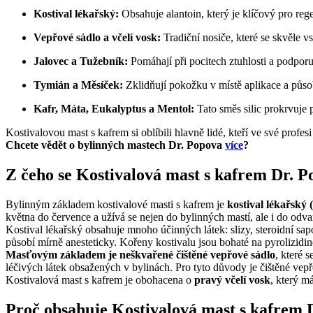
Kostival lékařský:
Obsahuje alantoin, který je klíčový pro regen
Vepřové sádlo a včelí vosk:
Tradiční nosiče, které se skvěle 
Jalovec a Tužebník:
Pomáhají při pocitech ztuhlosti a podpor
Tymián a Měsíček:
Zklidňují pokožku v místě aplikace a půso
Kafr, Máta, Eukalyptus a Mentol:
Tato směs silic prokrvuje p
Kostivalovou mast s kafrem si oblíbili hlavně lidé, kteří ve své profe
Chcete vědět o bylinných mastech Dr. Popova
více
?
Z čeho se Kostivalová mast s kafrem Dr. P
Bylinným základem kostivalové masti s kafrem je
kostival lékařský
května do července a užívá se nejen do bylinných mastí, ale i do odvar
Kostival lékařský obsahuje mnoho účinných látek: slizy, steroidní sapo
působí mírně anesteticky. Kořeny kostivalu jsou bohaté na pyrolizidin
Masťovým základem je neškvařené čištěné vepřové sádlo
, které 
léčivých látek obsažených v bylinách. Pro tyto důvody je čištěné vep
Kostivalová mast s kafrem je obohacena o
pravý včelí vosk
, který m
Proč obsahuje Kostivalová mast s kafrem D