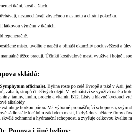
eraci tkání, kostí a šlach.
vstřebávají, nezanechávají zbytečnou mastnotu a chrání pokožku.
ují látkovou výměnu v tkáních.
bí regeneračně.
ostižené místo, uvolňuje napětí a přináší okamžitý pocit svěžesti a úlev
si manuálně těžce pracují. Účinků kostivalové masti využívají hojně i sp
opova skládá:
 (Symphytum officinale)
. Bylina roste po celé Evropě a také v Asii, jed
ů, zábalů, sirupů či léčivých olejů. V bylinářství se využívá natě a koř
niny, taniny, inulin, protein a vitamín B12. Listy a hlavně kvetoucí vrc
ové alkaloidy.
se extrahuje horkou párou. Má výborné promašťující schopnosti, svým sl
řové sádlo stále ideálním základem mastí, i když dnes některé firmy dá
á skvělé ochranné a hydratační schopnosti a zvyšuje celkovou kvalitu ma
r. Popova i jiné byliny: