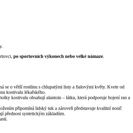
y.
ortovci,
po sportovních výkonech nebo velké námaze
.
ná se o větší rostlinu s chlupatými listy a fialovými květy. Kvete od
enu kostivalu lékařského.
holky kostivalu obsahují alantoin – látku, která podporuje hojení ran a
ožením připomíná lidský tuk a zároveň představuje kvalitní nosič
vají přednost syntetickým základům.
sti.