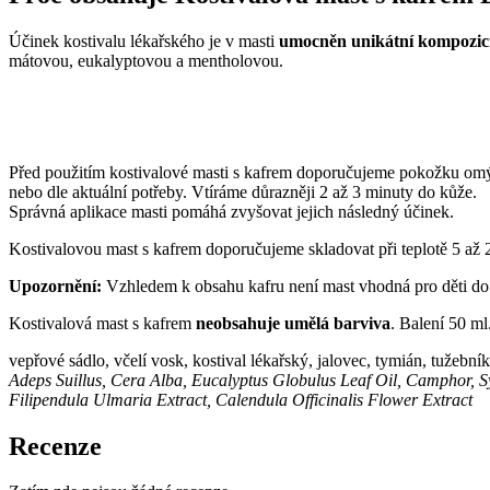
Účinek kostivalu lékařského je v masti
umocněn unikátní kompozicí
mátovou, eukalyptovou a mentholovou.
Před použitím kostivalové masti s kafrem doporučujeme pokožku omý
nebo dle aktuální potřeby. Vtíráme důrazněji 2 až 3 minuty do kůže.
Správná aplikace masti pomáhá zvyšovat jejich následný účinek.
Kostivalovou mast s kafrem doporučujeme skladovat při teplotě 5 až 
Upozornění:
Vzhledem k obsahu kafru není mast vhodná pro děti do 3 
Kostivalová mast s kafrem
neobsahuje umělá barviva
. Balení 50 ml
vepřové sádlo, včelí vosk, kostival lékařský, jalovec, tymián, tužební
Adeps Suillus, Cera Alba, Eucalyptus Globulus Leaf Oil, Camphor, S
Filipendula Ulmaria Extract, Calendula Officinalis Flower Extract
Recenze