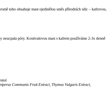
omě toho obsahuje mast ojedinělou směs přírodních silic – kafrovou,
y neucpala póry. Kostivalovou mast s kafrem používáme 2-3x denně
entol
uniperus Communis Fruit Extract, Thymus Vulgaris Extract,