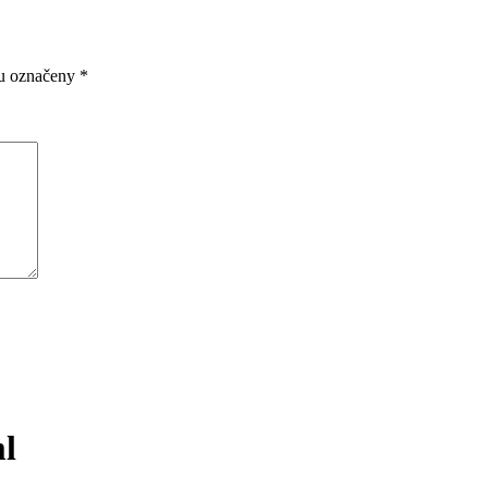
ou označeny
*
ml