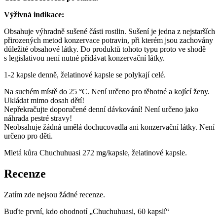
Výživná indikace:
Obsahuje výhradně sušené části rostlin. Sušení je jedna z nejstarších
přirozených metod konzervace potravin, při kterém jsou zachovány
důležité obsahové látky. Do produktů tohoto typu proto ve shodě
s legislativou není nutné přidávat konzervační látky.
1-2 kapsle denně, želatinové kapsle se polykají celé.
Na suchém místě do 25 °C. Není určeno pro těhotné a kojící ženy.
Ukládat mimo dosah dětí!
Nepřekračujte doporučené denní dávkování! Není určeno jako
náhrada pestré stravy!
Neobsahuje žádná umělá dochucovadla ani konzervační látky. Není
určeno pro děti.
Mletá kůra Chuchuhuasi 272 mg/kapsle, želatinové kapsle.
Recenze
Zatím zde nejsou žádné recenze.
Buďte první, kdo ohodnotí „Chuchuhuasi, 60 kapslí“