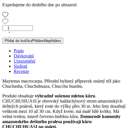
Expedujeme do druhého dne po uhrazení
Chuchuhuasi,
60
+
-
kapslí
Přidat do košíku
Přidáno
Nepřidáno
množství
Popis
Dávkování
Upozornění
Složení
Recenze
Maytenus macrocarpa. Přírodní bylinný přípravek známý též jako
Chuchasha, Chuchuhuaza, Chucchu huashu.
Produkt obsahuje
výhradně sušenou mletou kůru
.
CHUCHUHUASI je obrovský baldachýnový strom amazonských
deštných pralesů, který roste do výšky přes 30 m. Jeho listy dosahují
velikosti mezi 10 až 30 cm. Když kvete, má malé bílé kvítky. Má
velmi tvrdou, tmavě červeno-hnědou kůru.
Domorodé komunity
amazonského deštného pralesa používají kůru
CHUCHUHUASI po staletí.