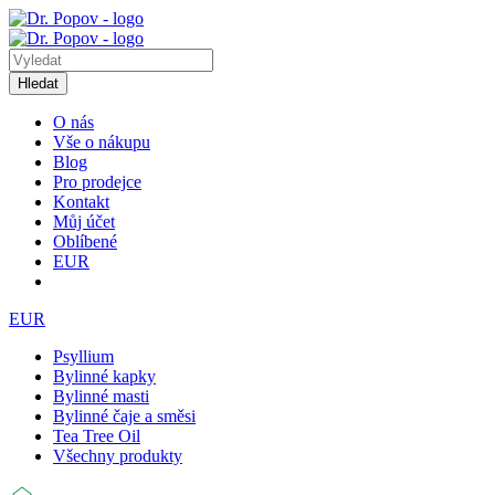
Hledat
O nás
Vše o nákupu
Blog
Pro prodejce
Kontakt
Můj účet
Oblíbené
EUR
EUR
Psyllium
Bylinné kapky
Bylinné masti
Bylinné čaje a směsi
Tea Tree Oil
Všechny produkty