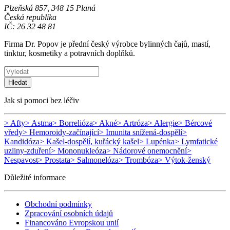
Plzeňská 857, 348 15 Planá
Česká republika
IČ: 26 32 48 81
Firma Dr. Popov je přední český výrobce bylinných čajů, mastí,
tinktur, kosmetiky a potravních doplňků.
Hledat
Jak si pomoci bez léčiv
> Afty
> Astma
> Borrelióza
> Akné
> Artróza
> Alergie
> Bércové
vředy
> Hemoroidy-začínající
> Imunita snížená-dospělí
>
Kandidóza
> Kašel-dospělí, kuřácký kašel
> Lupénka
> Lymfatické
uzliny-zduření
> Mononukleóza
> Nádorové onemocnění
>
Nespavost
> Prostata
> Salmonelóza
> Trombóza
> Výtok-ženský
Důležité informace
Obchodní podmínky
Zpracování osobních údajů
Financováno Evropskou unií