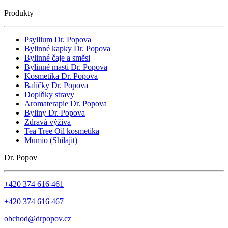
Produkty
Psyllium Dr. Popova
Bylinné kapky Dr. Popova
Bylinné čaje a směsi
Bylinné masti Dr. Popova
Kosmetika Dr. Popova
Balíčky Dr. Popova
Doplňky stravy
Aromaterapie Dr. Popova
Byliny Dr. Popova
Zdravá výživa
Tea Tree Oil kosmetika
Mumio (Shilajit)
Dr. Popov
+420 374 616 461
+420 374 616 467
obchod@drpopov.cz