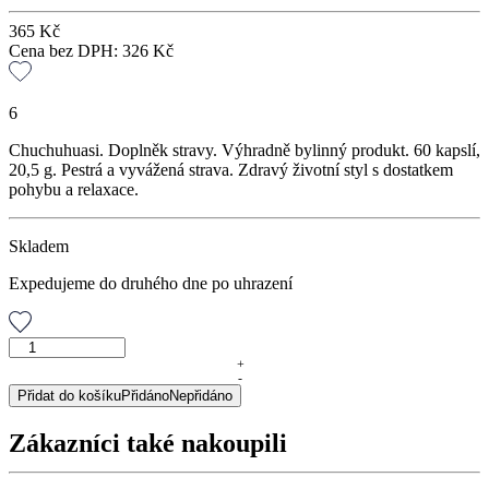
365
Kč
Cena bez DPH:
326
Kč
6
Chuchuhuasi. Doplněk stravy. Výhradně bylinný produkt. 60 kapslí,
20,5 g. Pestrá a vyvážená strava. Zdravý životní styl s dostatkem
pohybu a relaxace.
Skladem
Expedujeme do druhého dne po uhrazení
Chuchuhuasi,
60
+
-
kapslí
Přidat do košíku
Přidáno
Nepřidáno
množství
Zákazníci také nakoupili