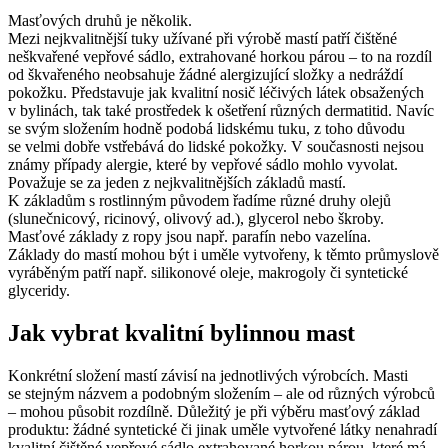
Masťových druhů je několik.
Mezi nejkvalitnější tuky užívané při výrobě mastí patří čištěné
neškvařené vepřové sádlo, extrahované horkou párou – to na rozdíl
od škvařeného neobsahuje žádné alergizující složky a nedráždí
pokožku. Představuje jak kvalitní nosič léčivých látek obsažených
v bylinách, tak také prostředek k ošetření různých dermatitid. Navíc
se svým složením hodně podobá lidskému tuku, z toho důvodu
se velmi dobře vstřebává do lidské pokožky. V současnosti nejsou
známy případy alergie, které by vepřové sádlo mohlo vyvolat.
Považuje se za jeden z nejkvalitnějších základů mastí.
K základům s rostlinným původem řadíme různé druhy olejů
(slunečnicový, ricinový, olivový ad.), glycerol nebo škroby.
Masťové základy z ropy jsou např. parafín nebo vazelína.
Základy do mastí mohou být i uměle vytvořeny, k těmto průmyslově
vyráběným patří např. silikonové oleje, makrogoly či syntetické
glyceridy.
Jak vybrat kvalitní bylinnou mast
Konkrétní složení mastí závisí na jednotlivých výrobcích. Masti
se stejným názvem a podobným složením – ale od různých výrobců
– mohou působit rozdílně. Důležitý je při výběru masťový základ
produktu: žádné syntetické či jinak uměle vytvořené látky nenahradí
kvalitní čištěné vepřové sádlo extrahované horkou párou, které má