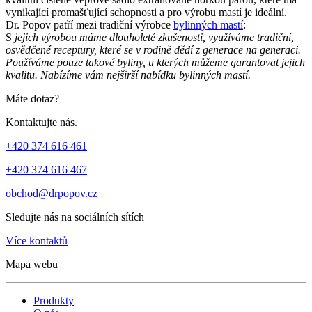
vynikající promašťující schopnosti a pro výrobu mastí je ideální.
Dr. Popov patří mezi tradiční výrobce
bylinných mastí
:
S
jejich výrobou máme dlouholeté zkušenosti, využíváme tradiční,
osvědčené receptury, které se v rodině dědí z generace na generaci.
Používáme pouze takové byliny, u kterých můžeme garantovat jejich
kvalitu. Nabízíme vám nejširší nabídku bylinných mastí.
Máte dotaz?
Kontaktujte nás.
+420 374 616 461
+420 374 616 467
obchod@drpopov.cz
Sledujte nás na sociálních sítích
Více kontaktů
Mapa webu
Produkty