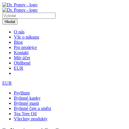
Hledat
O nás
Vše o nákupu
Blog
Pro prodejce
Kontakt
Můj účet
Oblíbené
EUR
EUR
Psyllium
Bylinné kapky
Bylinné masti
Bylinné čaje a směsi
Tea Tree Oil
Všechny produkty