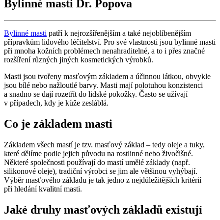
Bylinné masti Dr. Popova
Bylinné masti
patří k nejrozšířenějším a také nejoblíbenějším
přípravkům lidového léčitelství. Pro své vlastnosti jsou bylinné masti
při mnoha kožních problémech nenahraditelné, a to i přes značné
rozšíření různých jiných kosmetických výrobků.
Masti jsou tvořeny masťovým základem a účinnou látkou, obvykle
jsou bílé nebo nažloutlé barvy. Masti mají polotuhou konzistenci
a snadno se dají rozetřít do lidské pokožky. Často se užívají
v případech, kdy je kůže zesláblá.
Co je základem masti
Základem všech mastí je tzv. masťový základ – tedy oleje a tuky,
které dělíme podle jejich původu na rostlinné nebo živočišné.
Některé společnosti používají do mastí umělé základy (např.
silikonové oleje), tradiční výrobci se jim ale většinou vyhýbají.
Výběr masťového základu je tak jedno z nejdůležitějších kritérií
při hledání kvalitní masti.
Jaké druhy masťových základů existují