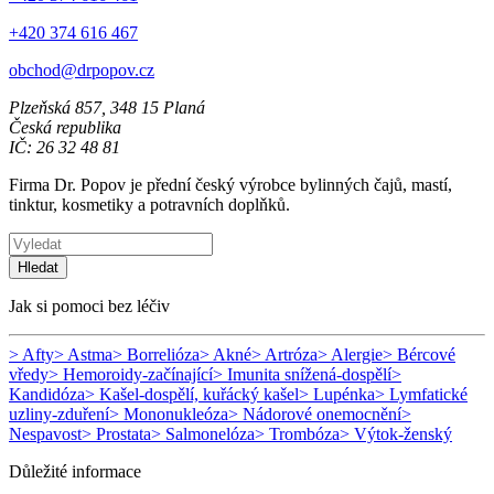
+420 374 616 467
obchod@drpopov.cz
Plzeňská 857, 348 15 Planá
Česká republika
IČ: 26 32 48 81
Firma Dr. Popov je přední český výrobce bylinných čajů, mastí,
tinktur, kosmetiky a potravních doplňků.
Hledat
Jak si pomoci bez léčiv
> Afty
> Astma
> Borrelióza
> Akné
> Artróza
> Alergie
> Bércové
vředy
> Hemoroidy-začínající
> Imunita snížená-dospělí
>
Kandidóza
> Kašel-dospělí, kuřácký kašel
> Lupénka
> Lymfatické
uzliny-zduření
> Mononukleóza
> Nádorové onemocnění
>
Nespavost
> Prostata
> Salmonelóza
> Trombóza
> Výtok-ženský
Důležité informace