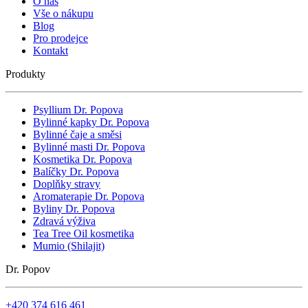
O nás
Vše o nákupu
Blog
Pro prodejce
Kontakt
Produkty
Psyllium Dr. Popova
Bylinné kapky Dr. Popova
Bylinné čaje a směsi
Bylinné masti Dr. Popova
Kosmetika Dr. Popova
Balíčky Dr. Popova
Doplňky stravy
Aromaterapie Dr. Popova
Byliny Dr. Popova
Zdravá výživa
Tea Tree Oil kosmetika
Mumio (Shilajit)
Dr. Popov
+420 374 616 461