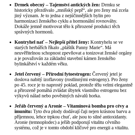
Drmek obecný – Tajemství antických žen:
Drmku se
historicky přezdívalo „mnišský pepř“, ale pro ženy má zcela
jiný význam. Je to jedna z nejúčinnějších bylin pro
harmonizaci ženského cyklu a hormonální rovnováhy.
Dokáže jemně motivovat tělo k přirozené produkci těch
správných hormonů.
Kontryhel nať – Nejlepší přítel ženy:
Kontryhelu se ve
starých herbářích říkalo „pláštík Panny Marie“. Má
neuvěřitelnou schopnost zpevňovat a tonizovat ženské orgány
a je považován za základní stavební kámen ženského
bylinkářství v každém věku.
Jetel červený – Přírodní fytoestrogen:
Červený jetel je
doslova nabitý izoflavony (rostlinnými estrogeny). Pro ženy
po 45. roce je to naprostý poklad, protože tělu velmi elegantně
a přirozeně pomáhá zvládat úbytek vlastního estrogenu bez
výkyvů nálad nebo pověstných návalů horka.
Jeřáb červený a Aronie – Vitamínová bomba pro cévy a
imunitu:
Tyto dva plody dodávají čaji nejen krásnou barvu a
příjemnou, lehce trpkou chuť, ale jsou to silné antioxidanty.
Aronie (temnoplodec) a jeřáb podporují vitalitu cévního
systému, což je v tomto období klíčové pro energii a vitalitu.