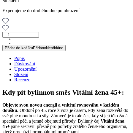
Skladem
Expedujeme do druhého dne po uhrazení
Vitální
žena
+
-
45+,
Přidat do košíku
Přidáno
Nepřidáno
porcovaná
směs,
Popis
30
Dávkování
g
Upozornění
množství
Složení
Recenze
Kdy pít bylinnou směs Vitální žena 45+:
Objevte svou novou energii a vnitřní rovnováhu v každém
doušku.
Období po 45. roce života je časem, kdy žena rozkvétá do
své plné moudrosti a síly. Zároveň je to ale čas, kdy si její tělo žádá
speciální péči a jemné obejmutí přírody. Bylinný čaj
Vitální žena
45+
jsme sestavili přesně pro potřeby zralého ženského organismu,
který prochází hormonálními proměnami.