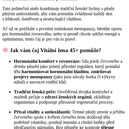
Tato jedinečná směs kombinuje tradiční ženské byliny s plody
plnými antioxidantů, aby vám pomohla zvládnout každý den
s lehkostí, úsměvem a neutuchající vitalitou.
Ať už se potýkáte s prvními známkami menopauzy, hledáte oporu
pro hormonální rovnováhu, nebo si prostě chcete udržet energii a
optimismus, tento čaj je pro vás to pravé.
Jak vám čaj Vitální žena 45+ pomůže?
Hormonální komfort v rovnováze:
Síla
jetele červeného
a
drmku
působí jako jemný přírodní regulátor, který pomáhá
tělu
harmonizovat hormonální hladinu
,
zmírňovat
projevy menopauzy
(jako jsou návaly horka či výkyvy
nálad) a navracet vnitřní klid.
Tradiční ženská péče:
Osvědčená dvojka
kontryhel
a
maliník
pečuje o
zdraví ženských orgánů
, zklidňuje
organismus a podporuje přirozené regenerační procesy.
Příval vitality a antioxidantů:
Temné plody
aronie
a
jeřábu
červeného
spolu s
květem černého bezu
dodávají tělu
potřebné vitamíny, posilují imunitu a chrání buňky před
předčasným stárnutím. Bez přispěje ke kontrole
tělesné