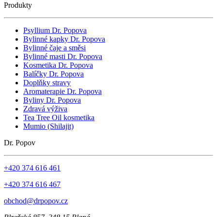
Produkty
Psyllium Dr. Popova
Bylinné kapky Dr. Popova
Bylinné čaje a směsi
Bylinné masti Dr. Popova
Kosmetika Dr. Popova
Balíčky Dr. Popova
Doplňky stravy
Aromaterapie Dr. Popova
Byliny Dr. Popova
Zdravá výživa
Tea Tree Oil kosmetika
Mumio (Shilajit)
Dr. Popov
+420 374 616 461
+420 374 616 467
obchod@drpopov.cz