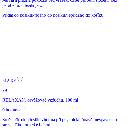
Jemná a pružná pokožka bez vrásek. Čistě přírodní složení, bez
parabenů. Obsahuje...
Přidat do košíku
Přidáno do košíku
Nepřidáno do košíku
312
Kč
29
RELAXAN, osvěžovač vzduchu, 100 ml
0 hodnocení
Směs přírodních silic vhodná při psychické únavě, nespavosti a
stresu. Ekonomické balení.