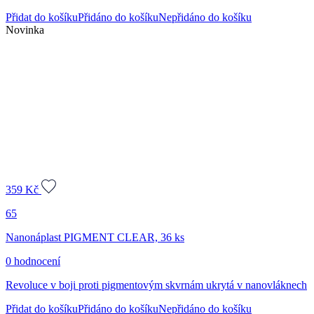
Přidat do košíku
Přidáno do košíku
Nepřidáno do košíku
Novinka
359
Kč
65
Nanonáplast PIGMENT CLEAR, 36 ks
0 hodnocení
Revoluce v boji proti pigmentovým skvrnám ukrytá v nanovláknech
Přidat do košíku
Přidáno do košíku
Nepřidáno do košíku