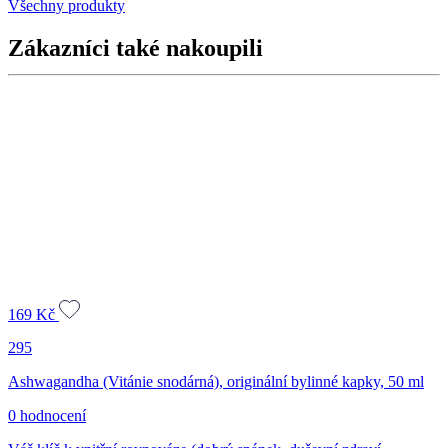
Všechny produkty
Zákazníci také nakoupili
169
Kč
295
Ashwagandha (Vitánie snodárná), originální bylinné kapky, 50 ml
0 hodnocení