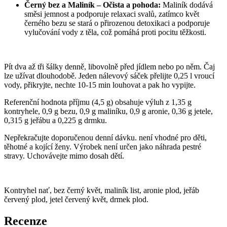
Černý bez a Maliník – Očista a pohoda:
Maliník dodává
směsi jemnost a podporuje relaxaci svalů, zatímco květ
černého bezu se stará o přirozenou detoxikaci a podporuje
vylučování vody z těla, což pomáhá proti pocitu těžkosti.
Pít dva až tři šálky denně, libovolně před jídlem nebo po něm. Čaj
lze užívat dlouhodobě. Jeden nálevový sáček přelijte 0,25 l vroucí
vody, přikryjte, nechte 10-15 min louhovat a pak ho vypijte.
Referenční hodnota příjmu (4,5 g) obsahuje výluh z 1,35 g
kontryhele, 0,9 g bezu, 0,9 g maliníku, 0,9 g aronie, 0,36 g jetele,
0,315 g jeřábu a 0,225 g drmku.
Nepřekračujte doporučenou denní dávku. není vhodné pro děti,
těhotné a kojící ženy. Výrobek není určen jako náhrada pestré
stravy. Uchovávejte mimo dosah dětí.
Kontryhel nať, bez černý květ, maliník list, aronie plod, jeřáb
červený plod, jetel červený květ, drmek plod.
Recenze