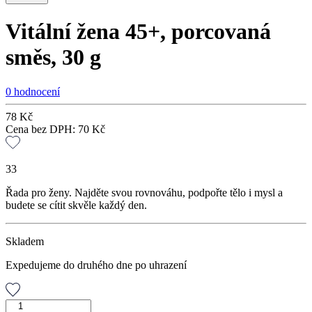
Vitální žena 45+, porcovaná
směs, 30 g
0 hodnocení
78
Kč
Cena bez DPH:
70
Kč
33
Řada pro ženy. Najděte svou rovnováhu, podpořte tělo i mysl a
budete se cítit skvěle každý den.
Skladem
Expedujeme do druhého dne po uhrazení
Vitální