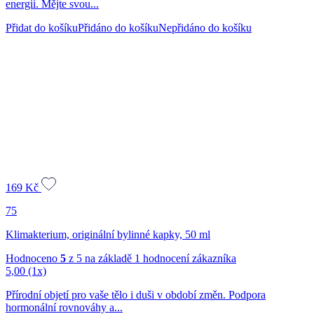
energii. Mějte svou...
Přidat do košíku
Přidáno do košíku
Nepřidáno do košíku
169
Kč
75
Klimakterium, originální bylinné kapky, 50 ml
Hodnoceno
5
z 5 na základě
1
hodnocení zákazníka
5,00
(1x)
Přírodní objetí pro vaše tělo i duši v období změn. Podpora
hormonální rovnováhy a...