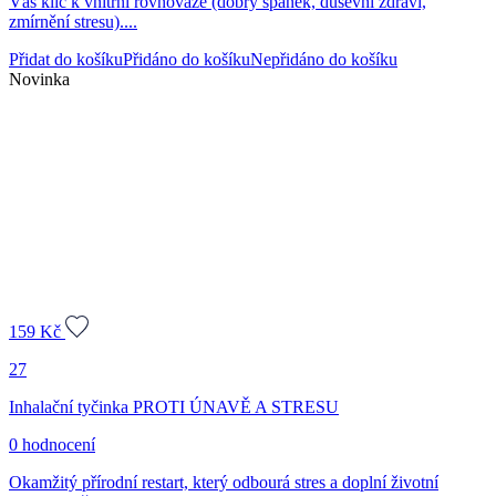
Váš klíč k vnitřní rovnováze (dobrý spánek, duševní zdraví,
zmírnění stresu)....
Přidat do košíku
Přidáno do košíku
Nepřidáno do košíku
Novinka
159
Kč
27
Inhalační tyčinka PROTI ÚNAVĚ A STRESU
0 hodnocení
Okamžitý přírodní restart, který odbourá stres a doplní životní