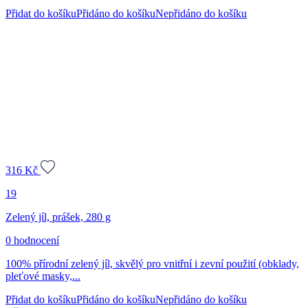
Přidat do košíku
Přidáno do košíku
Nepřidáno do košíku
316
Kč
19
Zelený jíl, prášek, 280 g
0 hodnocení
100% přírodní zelený jíl, skvělý pro vnitřní i zevní použití (obklady,
pleťové masky,...
Přidat do košíku
Přidáno do košíku
Nepřidáno do košíku