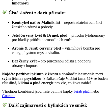
hmotnosti
Čisté složení z darů přírody:
Kontryhel nať & Maliník list
– nepostradatelní ochránci
ženského zdraví a pohody.
Jetel červený květ & Drmek plod
– přírodní fytohormony
pro hladký průběh hormonálních změn.
Aronie & Jeřáb červený plod
– vitamínová bomba pro
energii, bystrou mysl a vitalitu.
Bez černý květ
– pro přirozenou očistu a podporu
obranyschopnosti.
Najděte pozitivní přístup k životu
a dosáhněte
harmonie
mezi
svým tělem
a
psychikou
. S šálkem čaje
Vitální žena 45+
se budete
cítit
silná, klidná a plná energie
pro vše, co život nabízí.
Vhodnou kombinací jsou naše bylinné kapky
Jeřáb ptačí
nebo
Guarana
.
Další zajímavosti o bylinkách ve směsi: