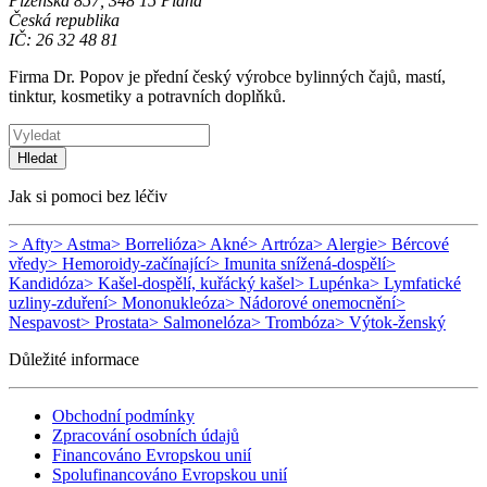
Plzeňská 857, 348 15 Planá
Česká republika
IČ: 26 32 48 81
Firma Dr. Popov je přední český výrobce bylinných čajů, mastí,
tinktur, kosmetiky a potravních doplňků.
Hledat
Jak si pomoci bez léčiv
> Afty
> Astma
> Borrelióza
> Akné
> Artróza
> Alergie
> Bércové
vředy
> Hemoroidy-začínající
> Imunita snížená-dospělí
>
Kandidóza
> Kašel-dospělí, kuřácký kašel
> Lupénka
> Lymfatické
uzliny-zduření
> Mononukleóza
> Nádorové onemocnění
>
Nespavost
> Prostata
> Salmonelóza
> Trombóza
> Výtok-ženský
Důležité informace
Obchodní podmínky
Zpracování osobních údajů
Financováno Evropskou unií
Spolufinancováno Evropskou unií