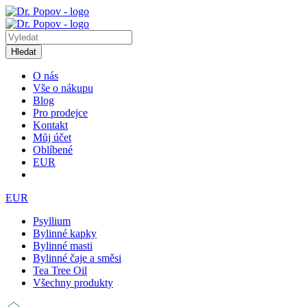
Hledat
O nás
Vše o nákupu
Blog
Pro prodejce
Kontakt
Můj účet
Oblíbené
EUR
EUR
Psyllium
Bylinné kapky
Bylinné masti
Bylinné čaje a směsi
Tea Tree Oil
Všechny produkty