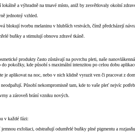
 lokálně a výhradně na tmavé místo, aniž by zesvětlovaly okolní zdrav
vně jednotný vzhled.
vá blokují tvorbu melaninu v hlubších vrstvách, čímž předcházejí návr
řelé buňky a stimulují obnovu zdravé tkáně.
smetické produkty často zůstávají na povrchu pleti, naše nanovlákenná
o do pokožky, kde působí s maximální intenzitou po celou dobu aplikac
te je aplikovat na noc, nebo v nich klidně vyrazit ven či pracovat z d
e neodpařují. Působí nekompromisně tam, kde to vaše pleť nejvíc potřeb
kvrny a zároveň brání vzniku nových.
u v každé fázi:
í jemnou exfoliaci, odstraňují odumřelé buňky plné pigmentu a rozjasňu