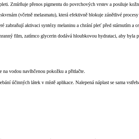
pleti. Zmírňuje přenos pigmentu do povrchových vrstev a posiluje kožní
skvrnám (včetně melasmatu), která efektivně blokuje zánětlivé procesy 
eré zabraňují aktivaci syntézy melaninu a chrání pleť před stárnutím a 
chranný film, zatímco glycerin dodává hloubkovou hydrataci, aby byla 
 na vodou navlhčenou pokožku a přitlačte.
ebání účinných látek v místě aplikace. Nalepená náplast se sama vstřebá