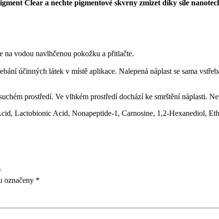
e Pigment Clear a nechte pigmentové skvrny zmizet díky síle nanotec
 na vodou navlhčenou pokožku a přitlačte.
ebání účinných látek v místě aplikace. Nalepená náplast se sama vstřebá
suchém prostředí. Ve vlhkém prostředí dochází ke smrštění náplasti. Ne
cid, Lactobionic Acid, Nonapeptide-1, Carnosine, 1,2-Hexanediol, Eth
“
ou označeny
*