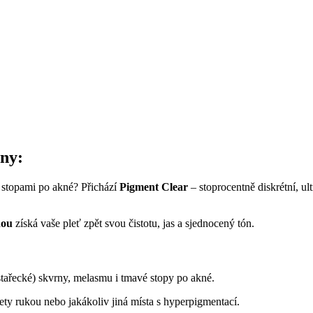
ny:
 stopami po akné? Přichází
Pigment Clear
– stoprocentně diskrétní, ul
dou
získá vaše pleť zpět svou čistotu, jas a sjednocený tón.
(stařecké) skvrny, melasmu i tmavé stopy po akné.
bety rukou nebo jakákoliv jiná místa s hyperpigmentací.