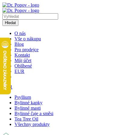
Hledat
O nás
Vše o nákupu
Blog
Pro prodejce
Kontakt
Můj účet
Oblíbené
EUR
EUR
Psyllium
Bylinné kapky
Bylinné masti
Bylinné čaje a směsi
Tea Tree Oil
Všechny produkty