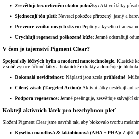
Zesvětlují bez ovlivnění okolní pokožky:
Aktivní látky působí
Sjednocují tón pleti:
Navrací pokožce přirozený, jasný a bare
Prevence vzniku nových skvrn:
Peptidy a kyselina tranexamo
Urychlují regeneraci poškozené kůže:
Jemně odstraňují odum
V čem je tajemství Pigment Clear?
Spojení síly léčivých bylin a moderní nanotechnologie.
Klasické ko
v sobě vysoce účinné látky a botanické extrakty a doručuje je hlubok
Dokonalá neviditelnost:
Náplasti jsou zcela
průhledné
. Může
Cílený zásah (Targeted Action):
Aktivní látky nestékají ani s
Podpora regenerace:
Jemně peelinguje, zesvětluje stávající s
Koktejl aktivních látek pro bezchybnou pleť
Složení Pigment Clear jsme navrhli tak, aby blokovalo tvorbu melanin
Kyselina mandlová & laktobionová (AHA + PHA):
Zajišťuj