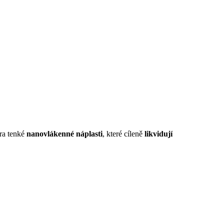
tra tenké
nanovlákenné náplasti
, které cíleně
likvidují