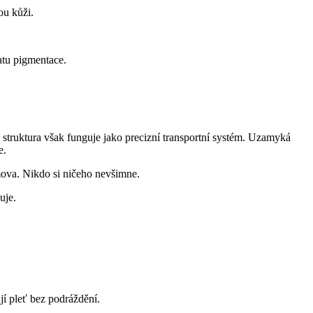
ou kůži.
atu pigmentace.
 struktura však funguje jako precizní transportní systém. Uzamyká
e.
omova. Nikdo si ničeho nevšimne.
uje.
jí pleť bez podráždění.