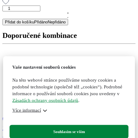
Vitální
žena
+
-
45+,
Přidat do košíku
Přidáno
Nepřidáno
porcovaná
směs,
Doporučené kombinace
30
g
množství
Vaše nastavení souborů cookies
Na této webové stránce používáme soubory cookies a
podobné technologie (společně též „cookies“). Podrobné
informace o používání souborů cookies jsou uvedeny v
Zásadách ochrany osobních údajů
.
Více informací
499
Kč
151
Souhlasím se vším