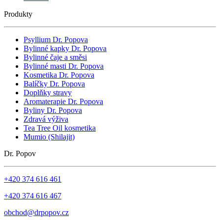
Produkty
Psyllium Dr. Popova
Bylinné kapky Dr. Popova
Bylinné čaje a směsi
Bylinné masti Dr. Popova
Kosmetika Dr. Popova
Balíčky Dr. Popova
Doplňky stravy
Aromaterapie Dr. Popova
Byliny Dr. Popova
Zdravá výživa
Tea Tree Oil kosmetika
Mumio (Shilajit)
Dr. Popov
+420 374 616 461
+420 374 616 467
obchod@drpopov.cz