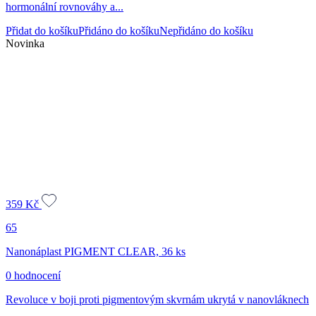
hormonální rovnováhy a...
základě
hodnocení
Přidat do košíku
Přidáno do košíku
Nepřidáno do košíku
zákazníka
Novinka
359
Kč
65
Nanonáplast PIGMENT CLEAR, 36 ks
0 hodnocení
Revoluce v boji proti pigmentovým skvrnám ukrytá v nanovláknech