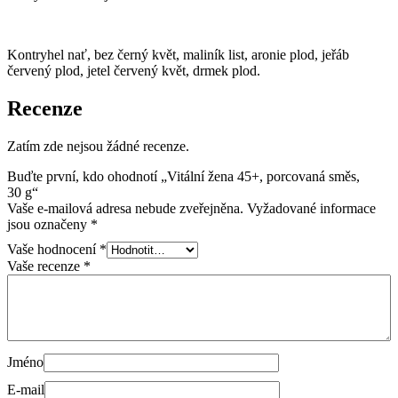
Kontryhel nať, bez černý květ, maliník list, aronie plod, jeřáb
červený plod, jetel červený květ, drmek plod.
Recenze
Zatím zde nejsou žádné recenze.
Buďte první, kdo ohodnotí „Vitální žena 45+, porcovaná směs,
30 g“
Vaše e-mailová adresa nebude zveřejněna.
Vyžadované informace
jsou označeny
*
Vaše hodnocení
*
Vaše recenze
*
Jméno
E-mail