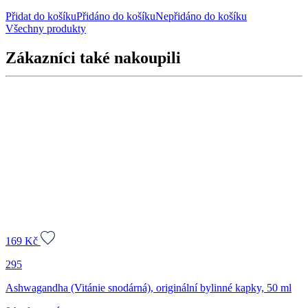
Přidat do košíku
Přidáno do košíku
Nepřidáno do košíku
Všechny produkty
Zákazníci také nakoupili
169
Kč
295
Ashwagandha (Vitánie snodárná), originální bylinné kapky, 50 ml