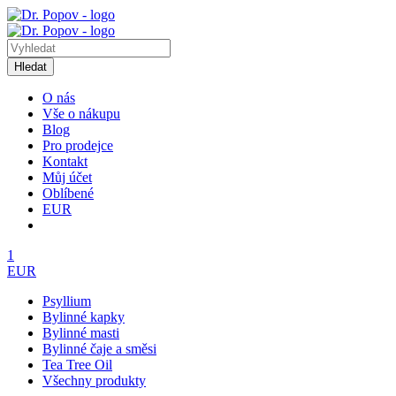
Hledat
O nás
Vše o nákupu
Blog
Pro prodejce
Kontakt
Můj účet
Oblíbené
EUR
1
EUR
Psyllium
Bylinné kapky
Bylinné masti
Bylinné čaje a směsi
Tea Tree Oil
Všechny produkty