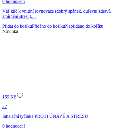
0 hodnocení
Váš klíč k vnitřní rovnováze (dobrý spánek, duševní zdraví,
zmírnění stresu)....
Přidat do košíku
Přidáno do košíku
Nepřidáno do košíku
Novinka
159
Kč
27
Inhalační tyčinka PROTI ÚNAVĚ A STRESU
0 hodnocení