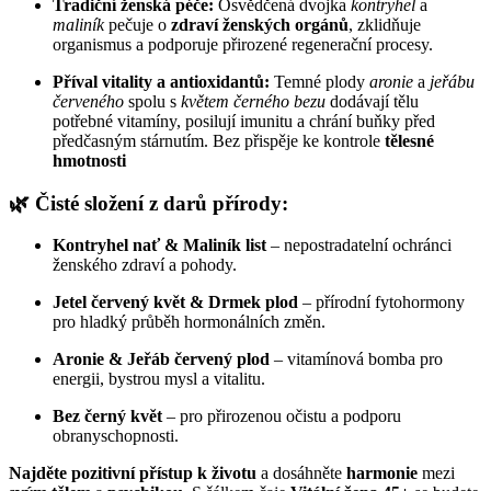
Tradiční ženská péče:
Osvědčená dvojka
kontryhel
a
maliník
pečuje o
zdraví ženských orgánů
, zklidňuje
organismus a podporuje přirozené regenerační procesy.
Příval vitality a antioxidantů:
Temné plody
aronie
a
jeřábu
červeného
spolu s
květem černého bezu
dodávají tělu
potřebné vitamíny, posilují imunitu a chrání buňky před
předčasným stárnutím. Bez přispěje ke kontrole
tělesné
hmotnosti
🌿 Čisté složení z darů přírody:
Kontryhel nať & Maliník list
– nepostradatelní ochránci
ženského zdraví a pohody.
Jetel červený květ & Drmek plod
– přírodní fytohormony
pro hladký průběh hormonálních změn.
Aronie & Jeřáb červený plod
– vitamínová bomba pro
energii, bystrou mysl a vitalitu.
Bez černý květ
– pro přirozenou očistu a podporu
obranyschopnosti.
Najděte pozitivní přístup k životu
a dosáhněte
harmonie
mezi