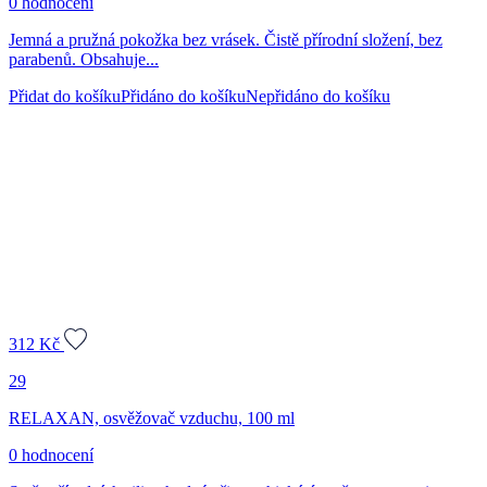
0 hodnocení
Jemná a pružná pokožka bez vrásek. Čistě přírodní složení, bez
parabenů. Obsahuje...
Přidat do košíku
Přidáno do košíku
Nepřidáno do košíku
312
Kč
29
RELAXAN, osvěžovač vzduchu, 100 ml
0 hodnocení