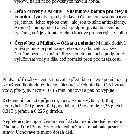
výkyvů nálad nebo pověstných návalů horka.
Jeřáb červený a Aronie – Vitamínová bomba pro cévy a
imunitu:
Tyto dva plody dodávají čaji nejen krásnou barvu a
příjemnou, lehce trpkou chuť, ale jsou to silné antioxidanty.
Aronie (temnoplodec) a jeřáb podporují vitalitu cévního
systému, což je v tomto období klíčové pro energii a vitalitu.
Černý bez a Maliník – Očista a pohoda:
Maliník dodává
směsi jemnost a podporuje relaxaci svalů, zatímco květ
černého bezu se stará o přirozenou detoxikaci a podporuje
vylučování vody z těla, což pomáhá proti pocitu těžkosti.
Pít dva až tři šálky denně, libovolně před jídlem nebo po něm. Čaj
lze užívat dlouhodobě. Jeden nálevový sáček přelijte 0,25 l vroucí
vody, přikryjte, nechte 10-15 min louhovat a pak ho vypijte.
Referenční hodnota příjmu (4,5 g) obsahuje výluh z 1,35 g
kontryhele, 0,9 g bezu, 0,9 g maliníku, 0,9 g aronie, 0,36 g jetele,
0,315 g jeřábu a 0,225 g drmku.
Nepřekračujte doporučenou denní dávku. není vhodné pro děti,
těhotné a kojící ženy. Výrobek není určen jako náhrada pestré
stravy. Uchovávejte mimo dosah dětí.