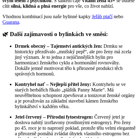
svým tělem
a
psychikou
. S šálkem čaje
Vitální žena 45+
se budete
cítit
silná, klidná a plná energie
pro vše, co život nabízí.
Vhodnou kombinací jsou naše bylinné kapky
Jeřáb ptačí
nebo
Guarana
.
🌿 Další zajímavosti o bylinkách ve směsi:
Drmek obecný – Tajemství antických žen:
Drmku se
historicky přezdívalo „mnišský pepř“, ale pro ženy má zcela
jiný význam. Je to jedna z nejúčinnějších bylin pro
harmonizaci ženského cyklu a hormonální rovnováhy.
Dokáže jemně motivovat tělo k přirozené produkci těch
správných hormonů.
Kontryhel nať – Nejlepší přítel ženy:
Kontryhelu se ve
starých herbářích říkalo „pláštík Panny Marie“. Má
neuvěřitelnou schopnost zpevňovat a tonizovat ženské orgány
a je považován za základní stavební kámen ženského
bylinkářství v každém věku.
Jetel červený – Přírodní fytoestrogen:
Červený jetel je
doslova nabitý izoflavony (rostlinnými estrogeny). Pro ženy
po 45. roce je to naprostý poklad, protože tělu velmi elegantně
a přirozeně pomáhá zvládat úbytek vlastního estrogenu bez