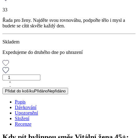
33
Řada pro ženy. Najděte svou rovnováhu, podpořte tělo i mysl a
budete se cítit skvěle každý den.
Skladem
Expedujeme do druhého dne po uhrazení
Vitální
žena
+
-
45+,
Přidat do košíku
Přidáno
Nepřidáno
porcovaná
směs,
Popis
30
Dávkování
g
Upozornění
množství
Složení
Recenze
Kdy pít bylinnou směs Vitální žena 45+: