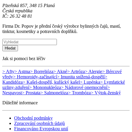
Plzeňská 857, 348 15 Planá
Česká republika
IČ: 26 32 48 81
Firma Dr. Popov je přední český výrobce bylinných čajů, mastí,
tinktur, kosmetiky a potravních doplňků.
Hledat
Jak si pomoci bez léčiv
> Afty
> Astma
> Borrelióza
> Akné
> Artróza
> Alergie
> Bércové
vředy
> Hemoroidy-začínající
> Imunita snížená-dospělí
>
Kandidóza
> Kašel-dospělí, kuřácký kašel
> Lupénka
> Lymfatické
uzliny-zduření
> Mononukleóza
> Nádorové onemocnění
>
Nespavost
> Prostata
> Salmonelóza
> Trombóza
> Výtok-ženský
Důležité informace
Obchodní podmínky
Zpracování osobních údajů
Financováno Evropskou unií