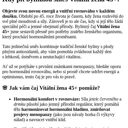
Objevte svou novou energii a vnitřní rovnováhu v každém
doušku.
Období po 45. roce života je časem, kdy žena rozkvétá do
své plné moudrosti a síly. Zároveň je to ale čas, kdy si její tělo žádá
speciální péči a jemné obejmutí přírody. Bylinný čaj
Vitální žena
45+
jsme sestavili přesně pro potřeby zralého ženského organismu,
který prochází hormonálními proměnami.
Tato jedinečná směs kombinuje tradiční ženské byliny s plody
plnými antioxidantů, aby vám pomohla zvládnout každý den
s lehkostí, úsměvem a neutuchající vitalitou.
Ať už se potýkáte s prvními známkami menopauzy, hledáte oporu
pro hormonální rovnováhu, nebo si prostě chcete udržet energii a
optimismus, tento čaj je pro vás to pravé.
🌸 Jak vám čaj Vitální žena 45+ pomůže?
Hormonální komfort v rovnováze:
Síla
jetele červeného
a
drmku
působí jako jemný přírodní regulátor, který pomáhá
tělu
harmonizovat hormonální hladinu
,
zmírňovat
projevy menopauzy
(jako jsou návaly horka či výkyvy
nálad) a navracet vnitřní klid.