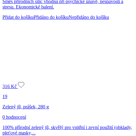
Směs přírodních silic vhodná při psychické únavě, nespavosti a
stresu. Ekonomické balení.
Přidat do košíku
Přidáno do košíku
Nepřidáno do košíku
316
Kč
19
Zelený jíl, prášek, 280 g
0 hodnocení
100% přírodní zelený jíl, skvělý pro vnitřní i zevní použití (obklady,
pleťové masky,...