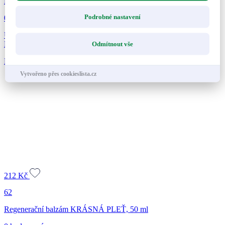
Mumio (Shilajit) s rakytníkem, 60 kapslí
Podrobné nastavení
0 hodnocení
Unikátní produkt na podporu regenerace, imunity a celkové vitality.
Mimořádná přírodní...
Odmítnout vše
Přidat do košíku
Přidáno do košíku
Nepřidáno do košíku
Vytvořeno přes cookieslista.cz
212
Kč
62
Regenerační balzám KRÁSNÁ PLEŤ, 50 ml