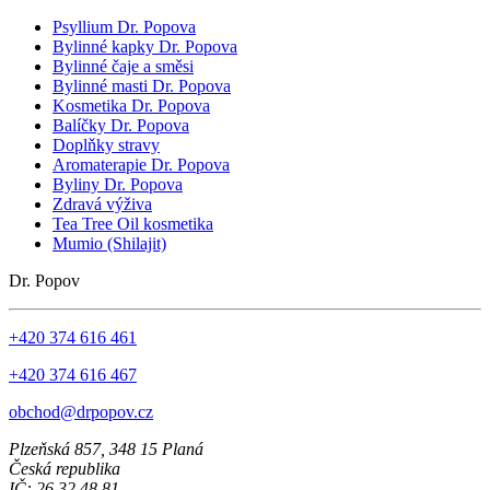
Psyllium Dr. Popova
Bylinné kapky Dr. Popova
Bylinné čaje a směsi
Bylinné masti Dr. Popova
Kosmetika Dr. Popova
Balíčky Dr. Popova
Doplňky stravy
Aromaterapie Dr. Popova
Byliny Dr. Popova
Zdravá výživa
Tea Tree Oil kosmetika
Mumio (Shilajit)
Dr. Popov
+420 374 616 461
+420 374 616 467
obchod@drpopov.cz
Plzeňská 857, 348 15 Planá
Česká republika
IČ: 26 32 48 81