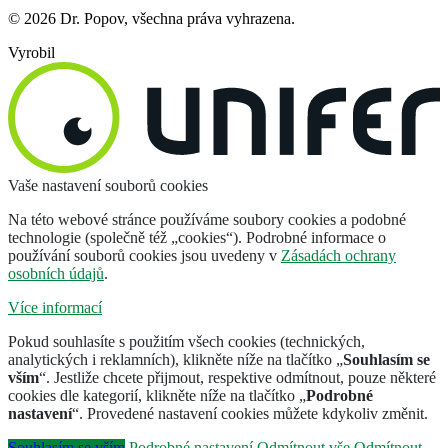
© 2026 Dr. Popov, všechna práva vyhrazena.
Vyrobil
Vaše nastavení souborů cookies
Na této webové stránce používáme soubory cookies a podobné
technologie (společně též „cookies“). Podrobné informace o
používání souborů cookies jsou uvedeny v
Zásadách ochrany
osobních údajů
.
Více informací
Pokud souhlasíte s použitím všech cookies (technických,
analytických i reklamních), klikněte níže na tlačítko „
Souhlasím se
vším
“. Jestliže chcete přijmout, respektive odmítnout, pouze některé
cookies dle kategorií, klikněte níže na tlačítko „
Podrobné
nastavení
“. Provedené nastavení cookies můžete kdykoliv změnit.
Souhlasím se vším
Podrobné nastavení
Odmítnout vše
Odmítnout