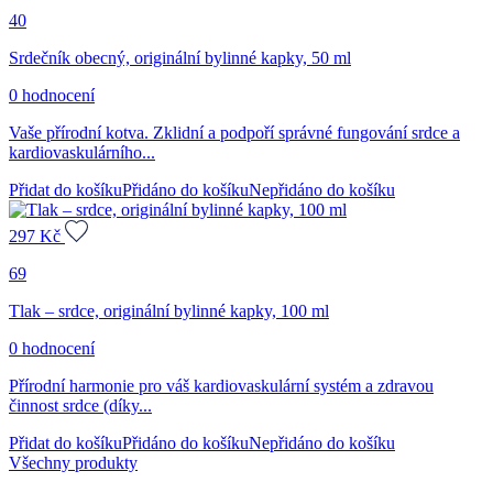
40
Srdečník obecný, originální bylinné kapky, 50 ml
0 hodnocení
Vaše přírodní kotva. Zklidní a podpoří správné fungování srdce a
kardiovaskulárního...
Přidat do košíku
Přidáno do košíku
Nepřidáno do košíku
297
Kč
69
Tlak – srdce, originální bylinné kapky, 100 ml
0 hodnocení
Přírodní harmonie pro váš kardiovaskulární systém a zdravou
činnost srdce (díky...
Přidat do košíku
Přidáno do košíku
Nepřidáno do košíku
Všechny produkty