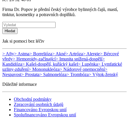
Firma Dr. Popov je přední český výrobce bylinných čajů, mastí,
tinktur, kosmetiky a potravních doplňků.
Hledat
Jak si pomoci bez léčiv
> Afty
> Astma
> Borrelióza
> Akné
> Artróza
> Alergie
> Bércové
vředy
> Hemoroidy-začínající
> Imunita snížená-dospělí
>
Kandidóza
> Kašel-dospělí, kuřácký kašel
> Lupénka
> Lymfatické
uzliny-zduření
> Mononukleóza
> Nádorové onemocnění
>
Nespavost
> Prostata
> Salmonelóza
> Trombóza
> Výtok-ženský
Důležité informace
Obchodní podmínky
Zpracování osobních údajů
Financováno Evropskou unií
Spolufinancováno Evropskou unií