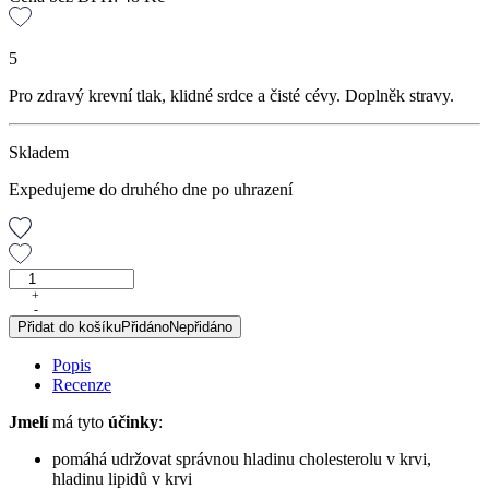
5
Pro zdravý krevní tlak, klidné srdce a čisté cévy. Doplněk stravy.
Skladem
Expedujeme do druhého dne po uhrazení
Jmelí
nať,
+
-
50
Přidat do košíku
Přidáno
Nepřidáno
g
množství
Popis
Recenze
Jmelí
má tyto
účinky
:
pomáhá udržovat správnou hladinu cholesterolu v krvi,
hladinu lipidů v krvi