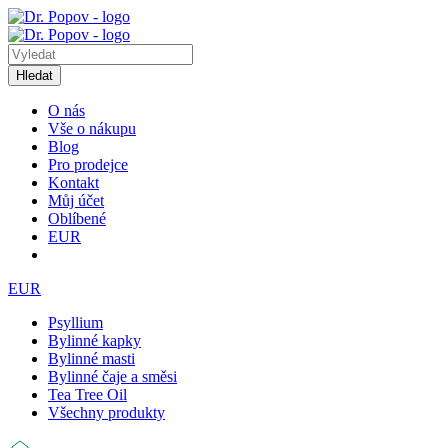
Hledat
O nás
Vše o nákupu
Blog
Pro prodejce
Kontakt
Můj účet
Oblíbené
EUR
EUR
Psyllium
Bylinné kapky
Bylinné masti
Bylinné čaje a směsi
Tea Tree Oil
Všechny produkty