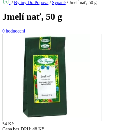
/
Byliny Dr. Popova
/
Sypané
/
Jmelí nať, 50 g
Jmelí nať, 50 g
0 hodnocení
54
Kč
Cena bez DPH:
48
Kč