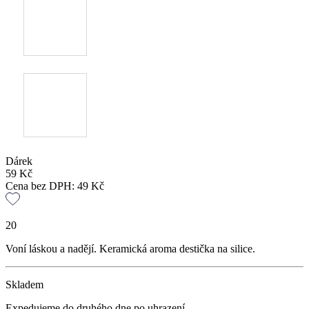
Dárek
59
Kč
Cena bez DPH:
49
Kč
20
Voní láskou a nadějí. Keramická aroma destička na silice.
Skladem
Expedujeme do druhého dne po uhrazení