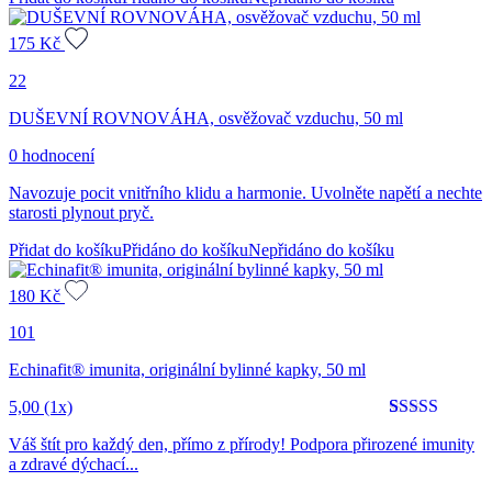
175
Kč
22
DUŠEVNÍ ROVNOVÁHA, osvěžovač vzduchu, 50 ml
0 hodnocení
Navozuje pocit vnitřního klidu a harmonie. Uvolněte napětí a nechte
starosti plynout pryč.
Přidat do košíku
Přidáno do košíku
Nepřidáno do košíku
180
Kč
101
Echinafit® imunita, originální bylinné kapky, 50 ml
5,00
(1x)
Hodnoceno
1
5
Váš štít pro každý den, přímo z přírody! Podpora přirozené imunity
z 5 na
a zdravé dýchací...
základě
hodnocení