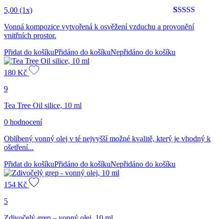
5,00
(1x)
Hodnoceno
1
5
Vonná kompozice vytvořená k osvěžení vzduchu a provonění
z 5 na
vnitřních prostor.
základě
hodnocení
Přidat do košíku
Přidáno do košíku
Nepřidáno do košíku
zákazníka
180
Kč
9
Tea Tree Oil silice, 10 ml
0 hodnocení
Oblíbený vonný olej v té nejvyšší možné kvalitě, který je vhodný k
ošetření...
Přidat do košíku
Přidáno do košíku
Nepřidáno do košíku
154
Kč
5
Zdivočelý grep – vonný olej, 10 ml