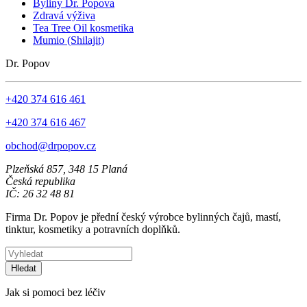
Byliny Dr. Popova
Zdravá výživa
Tea Tree Oil kosmetika
Mumio (Shilajit)
Dr. Popov
+420 374 616 461
+420 374 616 467
obchod@drpopov.cz
Plzeňská 857, 348 15 Planá
Česká republika
IČ: 26 32 48 81
Firma Dr. Popov je přední český výrobce bylinných čajů, mastí,
tinktur, kosmetiky a potravních doplňků.
Hledat
Jak si pomoci bez léčiv