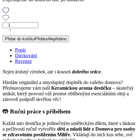
Keramická
aroma
+
-
destička
Přidat do košíku
Přidáno
Nepřidáno
množství
Popis
Dávkování
Recenze
Nejen krásný výrobek, ale i kousek
dobrého srdce
.
Hledáte originální a smysluplný doplněk do vašeho domova?
Představujeme vám naši
Keramickou aroma destičku
– skutečný
unikát, který provoní váš prostor oblíbenými esenciálními oleji a
zároveň podpoří skvělou věc!
🤲 Ruční práce s příběhem
Každá tato destička je jedinečným uměleckým dílem, které s láskou
a pečlivostí ručně vytvořily
děti a mladí lidé z Domova pro osoby
se zdravotním postižením Milíře
. Vkládají do nich kus sebe, své