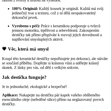
radosti z tvorby a hrdosti na výsledek.
100% Originál:
Každý kousek je originál. Každá má svůj
jedinečný tvar a texturu, což z ní dělá neopakovatelný
dekorační prvek.
Vyrobeno s péčí:
Práce s keramikou podporuje u tvůrců
jemnou motoriku, trpělivost a sebevědomí. Zakoupením
destičky tak přímo přispíváte k rozvoji jejich dovedností a
naplňování smysluplných aktivit.
💗 Věc, která má smysl
Koupí této keramické destičky nepořizujete jen dekoraci, ale stáváte
se součástí příběhu. Dopřejte si krásnou vůni a udělejte krásný
skutek. Z lásky pro vás, od dětí s velkým srdcem.
Jak destička funguje?
Je to jednoduché, ekologické a bezpečné!
Aplikace:
Nakapejte na destičku pár kapek vašeho oblíbeného
esenciálního oleje (neředěné silice) přímo na neglazovaný povrch
destičky.