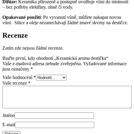
Difúze:
Keramika přirozeně a postupně uvolňuje vůni do místnosti
– bez potřeby elektřiny, ohně či vody.
Opakované použití
: Po vyvanutí vůně, můžete nakapat novou
vůni. Silice a oleje nezanechávají žádné tmavé skvrny na destičce.
Recenze
Zatím zde nejsou žádné recenze.
Buďte první, kdo ohodnotí „Keramická aroma destička“
Vaše e-mailová adresa nebude zveřejněna.
Vyžadované informace
jsou označeny
*
Vaše hodnocení
*
Vaše recenze
*
Jméno
E-mail