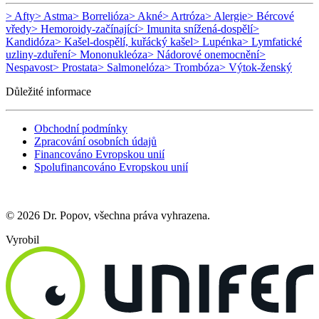
> Afty
> Astma
> Borrelióza
> Akné
> Artróza
> Alergie
> Bércové
vředy
> Hemoroidy-začínající
> Imunita snížená-dospělí
>
Kandidóza
> Kašel-dospělí, kuřácký kašel
> Lupénka
> Lymfatické
uzliny-zduření
> Mononukleóza
> Nádorové onemocnění
>
Nespavost
> Prostata
> Salmonelóza
> Trombóza
> Výtok-ženský
Důležité informace
Obchodní podmínky
Zpracování osobních údajů
Financováno Evropskou unií
Spolufinancováno Evropskou unií
© 2026 Dr. Popov, všechna práva vyhrazena.
Vyrobil