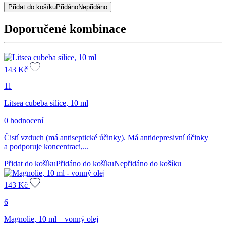
destička
Přidat do košíku
Přidáno
Nepřidáno
množství
Doporučené kombinace
143
Kč
11
Litsea cubeba silice, 10 ml
0 hodnocení
Čistí vzduch (má antiseptické účinky). Má antidepresivní účinky
a podporuje koncentraci,...
Přidat do košíku
Přidáno do košíku
Nepřidáno do košíku
143
Kč
6
Magnolie, 10 ml – vonný olej