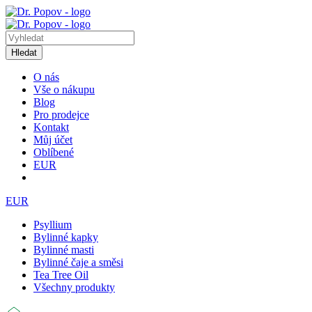
Hledat
O nás
Vše o nákupu
Blog
Pro prodejce
Kontakt
Můj účet
Oblíbené
EUR
EUR
Psyllium
Bylinné kapky
Bylinné masti
Bylinné čaje a směsi
Tea Tree Oil
Všechny produkty