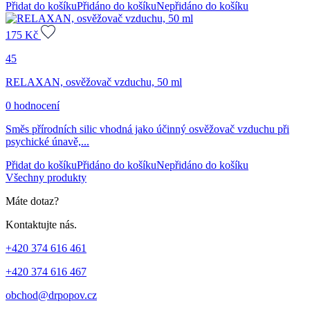
Přidat do košíku
Přidáno do košíku
Nepřidáno do košíku
zákazníka
175
Kč
45
RELAXAN, osvěžovač vzduchu, 50 ml
0 hodnocení
Směs přírodních silic vhodná jako účinný osvěžovač vzduchu při
psychické únavě,...
Přidat do košíku
Přidáno do košíku
Nepřidáno do košíku
Všechny produkty
Máte dotaz?
Kontaktujte nás.
+420 374 616 461
+420 374 616 467
obchod@drpopov.cz