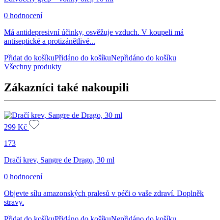
0 hodnocení
Má antidepresivní účinky, osvěžuje vzduch. V koupeli má
antiseptické a protizánětlivé...
Přidat do košíku
Přidáno do košíku
Nepřidáno do košíku
Všechny produkty
Zákazníci také nakoupili
299
Kč
173
Dračí krev, Sangre de Drago, 30 ml
0 hodnocení
Objevte sílu amazonských pralesů v péči o vaše zdraví. Doplněk
stravy.
Přidat do košíku
Přidáno do košíku
Nepřidáno do košíku