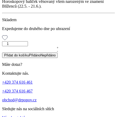
Horoskopový balíček věnovaný všem narozeným ve znamení
Blíženců (22.5. - 21.6.).
Skladem
Expedujeme do druhého dne po uhrazení
Horoskopový
balíček
+
-
BLÍŽENCI
Přidat do košíku
Přidáno
Nepřidáno
množství
Máte dotaz?
Kontaktujte nás.
+420 374 616 461
+420 374 616 467
obchod@drpopov.cz
Sledujte nás na sociálních sítích