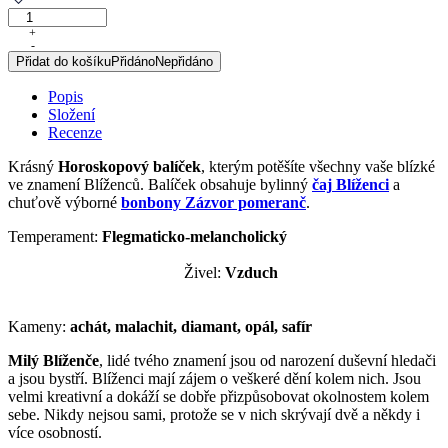
Horoskopový
balíček
+
-
BLÍŽENCI
Přidat do košíku
Přidáno
Nepřidáno
množství
Popis
Složení
Recenze
Krásný
Horoskopový balíček
, kterým potěšíte všechny vaše blízké
ve znamení Blíženců. Balíček obsahuje bylinný
čaj
Blíženci
a
chuťově výborné
bonbony Zázvor pomeranč
.
Temperament:
Flegmaticko-melancholický
Živel:
Vzduch
Kameny:
achát, malachit, diamant, opál, safír
Milý Blíženče
, lidé tvého znamení jsou od narození duševní hledači
a jsou bystří. Blíženci mají zájem o veškeré dění kolem nich. Jsou
velmi kreativní a dokáží se dobře přizpůsobovat okolnostem kolem
sebe. Nikdy nejsou sami, protože se v nich skrývají dvě a někdy i
více osobností.