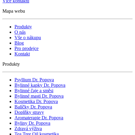
Více kontaktů
Mapa webu
Produkty
O nás
Vše o nákupu
Blog
Pro prodejce
Kontakt
Produkty
Psyllium Dr. Popova
Bylinné kapky Dr. Popova
Bylinné čaje a směsi
Bylinné masti Dr. Popova
Kosmetika Dr. Popova
Balíčky Dr. Popova
Doplňky stravy
Aromaterapie Dr. Popova
Byliny Dr. Popova
Zdravá výživa
Tea Tree Oil kosmetika