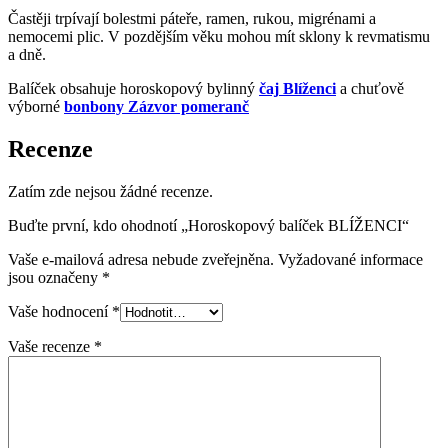
Častěji trpívají bolestmi páteře, ramen, rukou, migrénami a
nemocemi plic. V pozdějším věku mohou mít sklony k revmatismu
a dně.
Balíček obsahuje horoskopový bylinný
čaj
Blíženci
a chuťově
výborné
bonbony Zázvor pomeranč
Recenze
Zatím zde nejsou žádné recenze.
Buďte první, kdo ohodnotí „Horoskopový balíček BLÍŽENCI“
Vaše e-mailová adresa nebude zveřejněna.
Vyžadované informace
jsou označeny
*
Vaše hodnocení
*
Vaše recenze
*