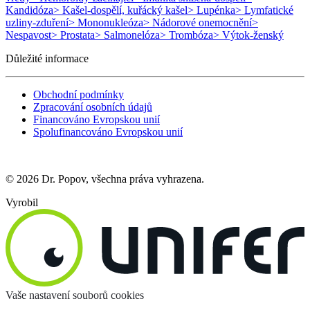
Kandidóza
> Kašel-dospělí, kuřácký kašel
> Lupénka
> Lymfatické
uzliny-zduření
> Mononukleóza
> Nádorové onemocnění
>
Nespavost
> Prostata
> Salmonelóza
> Trombóza
> Výtok-ženský
Důležité informace
Obchodní podmínky
Zpracování osobních údajů
Financováno Evropskou unií
Spolufinancováno Evropskou unií
© 2026 Dr. Popov, všechna práva vyhrazena.
Vyrobil
Vaše nastavení souborů cookies