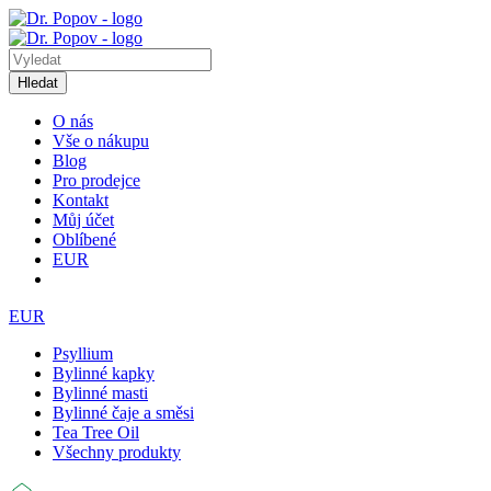
Hledat
O nás
Vše o nákupu
Blog
Pro prodejce
Kontakt
Můj účet
Oblíbené
EUR
EUR
Psyllium
Bylinné kapky
Bylinné masti
Bylinné čaje a směsi
Tea Tree Oil
Všechny produkty