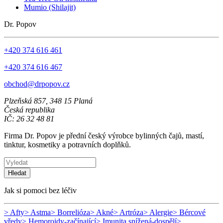
Mumio (Shilajit)
Dr. Popov
+420 374 616 461
+420 374 616 467
obchod@drpopov.cz
Plzeňská 857, 348 15 Planá
Česká republika
IČ: 26 32 48 81
Firma Dr. Popov je přední český výrobce bylinných čajů, mastí,
tinktur, kosmetiky a potravních doplňků.
Hledat
Jak si pomoci bez léčiv
> Afty
> Astma
> Borrelióza
> Akné
> Artróza
> Alergie
> Bércové
vředy
> Hemoroidy-začínající
> Imunita snížená-dospělí
>