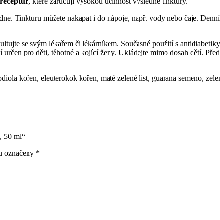
 receptur
, které zaručují vysokou účinnost výsledné tinktury.
 dne. Tinkturu můžete nakapat i do nápoje, např. vody nebo čaje. Denn
zultujte se svým lékařem či lékárníkem. Současné použití s antidiabeti
 určen pro děti, těhotné a kojící ženy. Ukládejte mimo dosah dětí. Pře
odiola kořen, eleuterokok kořen, maté zelené list, guarana semeno, zelen
, 50 ml“
ou označeny
*