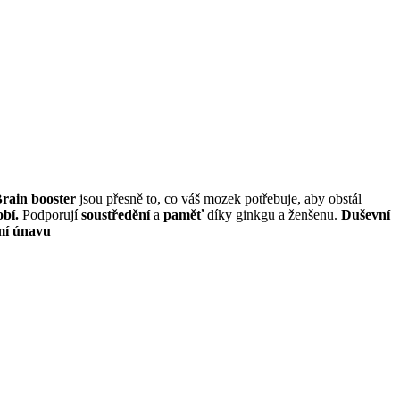
rain booster
jsou přesně to, co váš mozek potřebuje, aby obstál
obí.
Podporují
soustředění
a
paměť
díky ginkgu a ženšenu.
Duševní
mí únavu