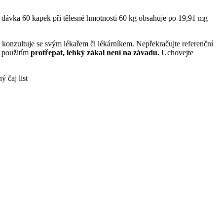
í dávka 60 kapek při tělesné hmotnosti 60 kg obsahuje po 19,91 mg
ky konzultuje se svým lékařem či lékárníkem. Nepřekračujte referenční
d použitím
protřepat, lehký zákal není na závadu.
Uchovejte
ý čaj list