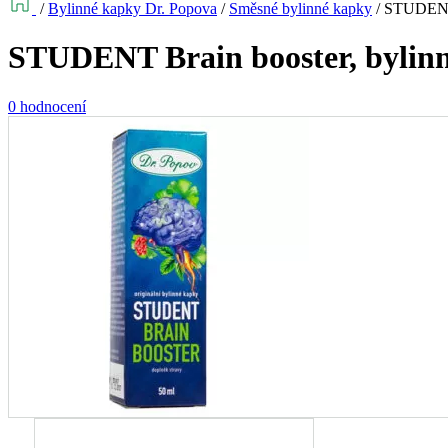
/
Bylinné kapky Dr. Popova
/
Směsné bylinné kapky
/
STUDENT B
STUDENT Brain booster, bylinn
0 hodnocení