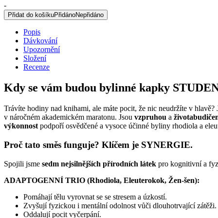
booster,
-
bylinné
Přidat do košíku
Přidáno
Nepřidáno
kapky,
50
Popis
ml
Dávkování
množství
Upozornění
Složení
Recenze
Kdy se vám budou bylinné kapky STUDENT
Trávíte hodiny nad knihami, ale máte pocit, že nic neudržíte v hlavě? 
v náročném akademickém maratonu. Jsou
vzpruhou
a
životabudiče
výkonnost
podpoří osvědčené a vysoce účinné byliny rhodiola a eleut
Proč tato směs funguje? Klíčem je SYNERGIE.
Spojili jsme
sedm nejsilnějších přírodních látek
pro kognitivní a fy
ADAPTOGENNÍ TRIO (Rhodiola, Eleuterokok, Žen-šen):
Pomáhají tělu vyrovnat se se stresem a úzkostí.
Zvyšují fyzickou i mentální odolnost vůči dlouhotrvající zátěži.
Oddalují pocit vyčerpání.