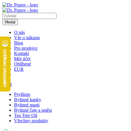
Hledat
O nás
Vše o nákupu
Blog
Pro prodejce
Kontakt
Můj účet
Oblíbené
EUR
EUR
Psyllium
Bylinné kapky
Bylinné masti
Bylinné čaje a směsi
Tea Tree Oil
Všechny produkty