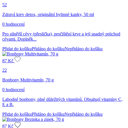
52
Zdravá krev detox, originální bylinné kapky, 50 ml
0 hodnocení
Pro silnější cévy (přeslička), pročištění krve a její snadný průchod
cévami. Doplněk...
Přidat do košíku
Přidáno do košíku
Nepřidáno do košíku
87
Kč
22
Bonbony Multivitamín, 70 g
0 hodnocení
Lahodné bonbony, plné důležitých vitamínů. Obsahují vitamíny C,
E a B.
Přidat do košíku
Přidáno do košíku
Nepřidáno do košíku
87
Kč