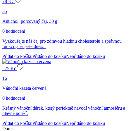
78
Kč
35
Antichol, porcovaný čaj, 30 g
0 hodnocení
Vyzkoušejte náš čaj pro zdravou hladinu cholesterolu a správnou
funkci jater ještě dnes...
Přidat do košíku
Přidáno do košíku
Nepřidáno do košíku
275
Kč
16
Vánoční kazeta červená
0 hodnocení
Krásný vánoční dárek, který perfektně navodí vánoční atmosféru a
hlavně potěší.
Přidat do košíku
Přidáno do košíku
Nepřidáno do košíku
Dárek