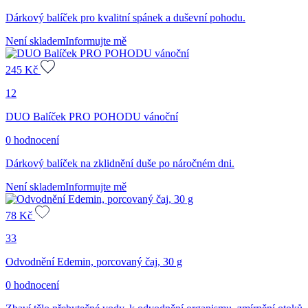
Dárkový balíček pro kvalitní spánek a duševní pohodu.
Není skladem
Informujte mě
245
Kč
12
DUO Balíček PRO POHODU vánoční
0 hodnocení
Dárkový balíček na zklidnění duše po náročném dni.
Není skladem
Informujte mě
78
Kč
33
Odvodnění Edemin, porcovaný čaj, 30 g
0 hodnocení