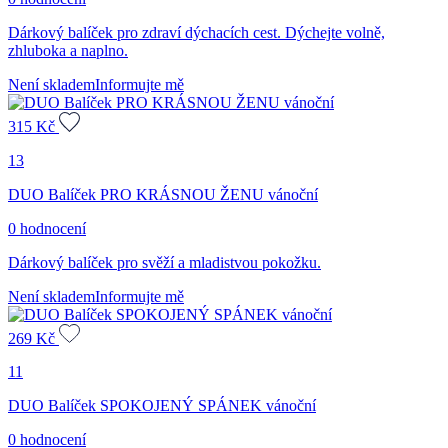
Dárkový balíček pro zdraví dýchacích cest. Dýchejte volně,
zhluboka a naplno.
Není skladem
Informujte mě
315
Kč
13
DUO Balíček PRO KRÁSNOU ŽENU vánoční
0 hodnocení
Dárkový balíček pro svěží a mladistvou pokožku.
Není skladem
Informujte mě
269
Kč
11
DUO Balíček SPOKOJENÝ SPÁNEK vánoční
0 hodnocení