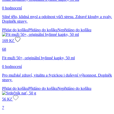
0 hodnocení
Silné tělo, klidná mysl a odolnost vůči stresu. Zdravé klouby a svaly.
Doplněk stravy.
Přidat do košíku
Přidáno do košíku
Nepřidáno do košíku
169
Kč
68
Fit muži 50+, originální bylinné kapky, 50 ml
0 hodnocení
Pro mužské zdraví, vitalitu a fyzickou i duševní výkonnost. Doplněk
stravy.
Přidat do košíku
Přidáno do košíku
Nepřidáno do košíku
56
Kč
7