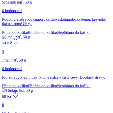
Srdečník nať, 50 g
0 hodnocení
Podporuje zdravou činnost kardiovaskulárního systému, krevního
tlaku a štítné žlázy.
Přidat do košíku
Přidáno do košíku
Nepřidáno do košíku
54
Kč
5
Jmelí nať, 50 g
0 hodnocení
Pro zdravý krevní tlak, klidné srdce a čisté cévy. Doplněk stravy.
Přidat do košíku
Přidáno do košíku
Nepřidáno do košíku
68
Kč
8