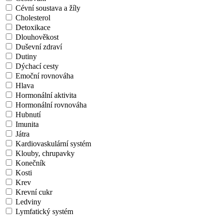
Cévní soustava a žíly
Cholesterol
Detoxikace
Dlouhověkost
Duševní zdraví
Dutiny
Dýchací cesty
Emoční rovnováha
Hlava
Hormonální aktivita
Hormonální rovnováha
Hubnutí
Imunita
Játra
Kardiovaskulární systém
Klouby, chrupavky
Konečník
Kosti
Krev
Krevní cukr
Ledviny
Lymfatický systém