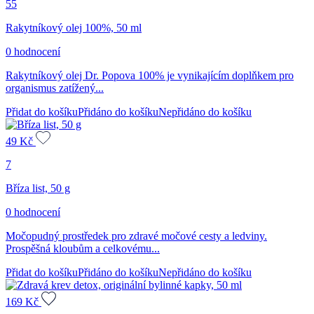
55
Rakytníkový olej 100%, 50 ml
0 hodnocení
Rakytníkový olej Dr. Popova 100% je vynikajícím doplňkem pro
organismus zatížený...
Přidat do košíku
Přidáno do košíku
Nepřidáno do košíku
49
Kč
7
Bříza list, 50 g
0 hodnocení
Močopudný prostředek pro zdravé močové cesty a ledviny.
Prospěšná kloubům a celkovému...
Přidat do košíku
Přidáno do košíku
Nepřidáno do košíku
169
Kč