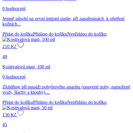
0 hodnocení
Jemně působí na zevní intimní partie, při zapařeninách, k ošetření
kožních...
Přidat do košíku
Přidáno do košíku
Nepřidáno do košíku
210
Kč
49
Kostivalová mast, 100 ml
0 hodnocení
Zklidňuje při masáži pohybového aparátu (unavené nohy, namožené
svaly, šlachy a klouby)....
Přidat do košíku
Přidáno do košíku
Nepřidáno do košíku
130
Kč
45