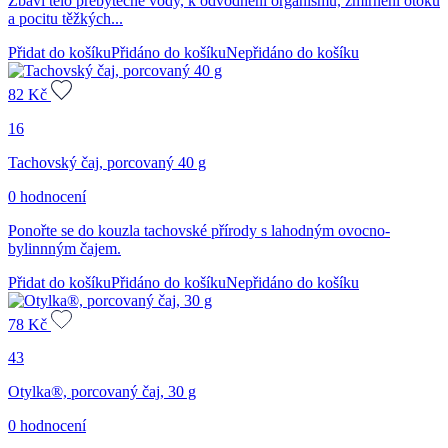
Zbaví tělo přebytečné vody, k odvodnění organismu, zmírnění otoků
a pocitu těžkých...
Přidat do košíku
Přidáno do košíku
Nepřidáno do košíku
82
Kč
16
Tachovský čaj, porcovaný 40 g
0 hodnocení
Ponořte se do kouzla tachovské přírody s lahodným ovocno-
bylinnným čajem.
Přidat do košíku
Přidáno do košíku
Nepřidáno do košíku
78
Kč
43
Otylka®, porcovaný čaj, 30 g
0 hodnocení