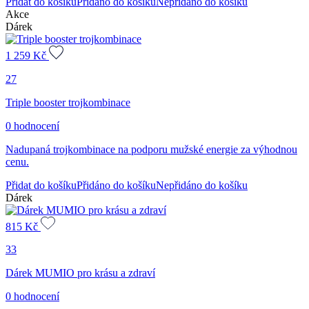
Přidat do košíku
Přidáno do košíku
Nepřidáno do košíku
Akce
Dárek
1 259
Kč
27
Triple booster trojkombinace
0 hodnocení
Nadupaná trojkombinace na podporu mužské energie za výhodnou
cenu.
Přidat do košíku
Přidáno do košíku
Nepřidáno do košíku
Dárek
815
Kč
33
Dárek MUMIO pro krásu a zdraví
0 hodnocení