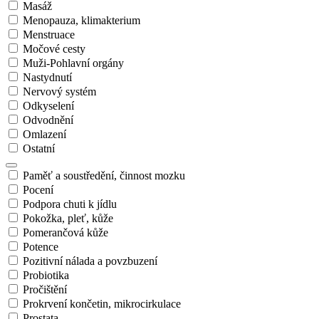
Masáž
Menopauza, klimakterium
Menstruace
Močové cesty
Muži-Pohlavní orgány
Nastydnutí
Nervový systém
Odkyselení
Odvodnění
Omlazení
Ostatní
Paměť a soustředění, činnost mozku
Pocení
Podpora chuti k jídlu
Pokožka, pleť, kůže
Pomerančová kůže
Potence
Pozitivní nálada a povzbuzení
Probiotika
Pročištění
Prokrvení končetin, mikrocirkulace
Prostata