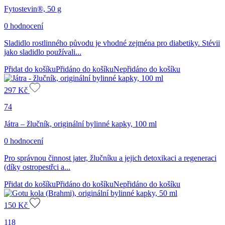
Fytostevin®, 50 g
0 hodnocení
Sladidlo rostlinného původu je vhodné zejména pro diabetiky. Stévii
jako sladidlo používali...
Přidat do košíku
Přidáno do košíku
Nepřidáno do košíku
297
Kč
74
Játra – žlučník, originální bylinné kapky, 100 ml
0 hodnocení
Pro správnou činnost jater, žlučníku a jejich detoxikaci a regeneraci
(díky ostropestřci a...
Přidat do košíku
Přidáno do košíku
Nepřidáno do košíku
150
Kč
118