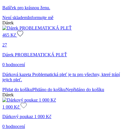
Balíček pro krásnou ženu.
Není skladem
Informujte mě
Dárek
465
Kč
27
Dárek PROBLEMATICKÁ PLEŤ
0 hodnocení
Dárková kazeta Problematická pleť je tu pro všechny, které trápí
jejich pleť.
Přidat do košíku
Přidáno do košíku
Nepřidáno do košíku
Dárek
1 000
Kč
Dárkový poukaz 1 000 Kč
0 hodnocení