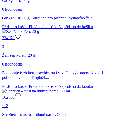
Ginkgo list, 50 g
0 hodnocení
Ginkgo list, 50 g. Surovina pro přípravu bylinného čaje.
Přidat do košíku
Přidáno do košíku
Nepřidáno do košíku
224
Kč
3
Žen-šen kořen, 20 g
0 hodnocení
Podporuje fyzickou, psychickou i sexuální výkonnost, životní
pohodu a vitalitu. Doplněk...
Přidat do košíku
Přidáno do košíku
Nepřidáno do košíku
162
Kč
112
Senziten – mast na intimní partie, 50 ml