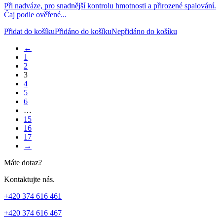
Při nadváze, pro snadnější kontrolu hmotnosti a přirozené spalování.
Čaj podle ověřené...
Přidat do košíku
Přidáno do košíku
Nepřidáno do košíku
←
1
2
3
4
5
6
…
15
16
17
→
Máte dotaz?
Kontaktujte nás.
+420 374 616 461
+420 374 616 467