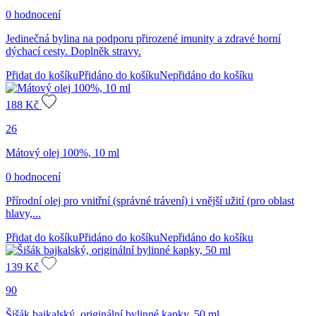
0 hodnocení
Jedinečná bylina na podporu přirozené imunity a zdravé horní
dýchací cesty. Doplněk stravy.
Přidat do košíku
Přidáno do košíku
Nepřidáno do košíku
188
Kč
26
Mátový olej 100%, 10 ml
0 hodnocení
Přírodní olej pro vnitřní (správné trávení) i vnější užití (pro oblast
hlavy,...
Přidat do košíku
Přidáno do košíku
Nepřidáno do košíku
139
Kč
90
Šišák bajkalský, originální bylinné kapky, 50 ml