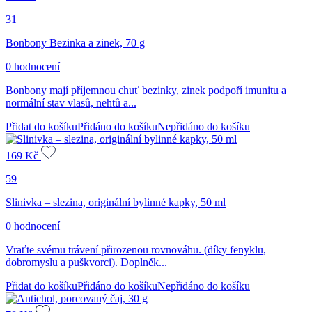
31
Bonbony Bezinka a zinek, 70 g
0 hodnocení
Bonbony mají příjemnou chuť bezinky, zinek podpoří imunitu a
normální stav vlasů, nehtů a...
Přidat do košíku
Přidáno do košíku
Nepřidáno do košíku
169
Kč
59
Slinivka – slezina, originální bylinné kapky, 50 ml
0 hodnocení
Vraťte svému trávení přirozenou rovnováhu. (díky fenyklu,
dobromyslu a puškvorci). Doplněk...
Přidat do košíku
Přidáno do košíku
Nepřidáno do košíku