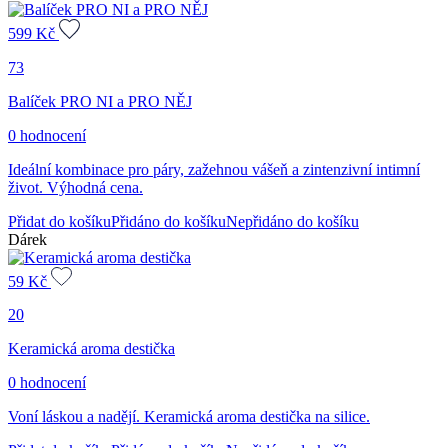
599
Kč
73
Balíček PRO NI a PRO NĚJ
0 hodnocení
Ideální kombinace pro páry, zažehnou vášeň a zintenzivní intimní
život. Výhodná cena.
Přidat do košíku
Přidáno do košíku
Nepřidáno do košíku
Dárek
59
Kč
20
Keramická aroma destička
0 hodnocení
Voní láskou a nadějí. Keramická aroma destička na silice.