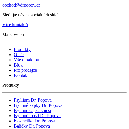
obchod@drpopov.cz
Sledujte nás na sociálních sítích
Více kontaktů
Mapa webu
Produkty
O nás
Vše o nákupu
Blog
Pro prodejce
Kontakt
Produkty
Psyllium Dr. Popova
Bylinné kapky Dr. Popova
Bylinné čaje a směsi
Bylinné masti Dr. Popova
Kosmetika Dr. Popova
Balíčky Dr. Popova