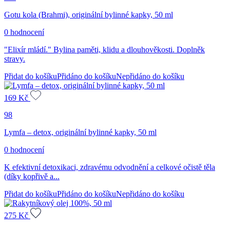
Gotu kola (Brahmi), originální bylinné kapky, 50 ml
0 hodnocení
"Elixír mládí." Bylina paměti, klidu a dlouhověkosti. Doplněk
stravy.
Přidat do košíku
Přidáno do košíku
Nepřidáno do košíku
169
Kč
98
Lymfa – detox, originální bylinné kapky, 50 ml
0 hodnocení
K efektivní detoxikaci, zdravému odvodnění a celkové očistě těla
(díky kopřivě a...
Přidat do košíku
Přidáno do košíku
Nepřidáno do košíku
275
Kč