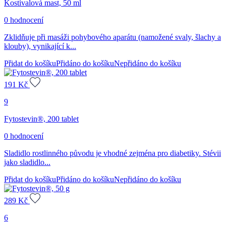
Kostivalová mast, 50 ml
0 hodnocení
Zklidňuje při masáži pohybového aparátu (namožené svaly, šlachy a
klouby), vynikající k...
Přidat do košíku
Přidáno do košíku
Nepřidáno do košíku
191
Kč
9
Fytostevin®, 200 tablet
0 hodnocení
Sladidlo rostlinného původu je vhodné zejména pro diabetiky. Stévii
jako sladidlo...
Přidat do košíku
Přidáno do košíku
Nepřidáno do košíku
289
Kč
6