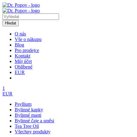
Hledat
O nás
Vše o nákupu
Blog
Pro prodejce
Kontakt
Můj účet
Oblíbené
EUR
1
EUR
Psyllium
Bylinné kapky
Bylinné masti
Bylinné čaje a směsi
Tea Tree Oil
Všechny produkty