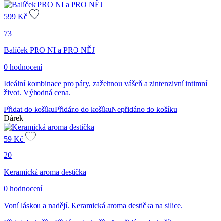
599
Kč
73
Balíček PRO NI a PRO NĚJ
0 hodnocení
Ideální kombinace pro páry, zažehnou vášeň a zintenzivní intimní
život. Výhodná cena.
Přidat do košíku
Přidáno do košíku
Nepřidáno do košíku
Dárek
59
Kč
20
Keramická aroma destička
0 hodnocení
Voní láskou a nadějí. Keramická aroma destička na silice.