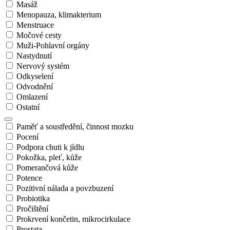
Masáž
Menopauza, klimakterium
Menstruace
Močové cesty
Muži-Pohlavní orgány
Nastydnutí
Nervový systém
Odkyselení
Odvodnění
Omlazení
Ostatní
Paměť a soustředění, činnost mozku
Pocení
Podpora chuti k jídlu
Pokožka, pleť, kůže
Pomerančová kůže
Potence
Pozitivní nálada a povzbuzení
Probiotika
Pročištění
Prokrvení končetin, mikrocirkulace
Prostata