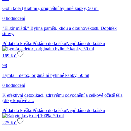
Gotu kola (Brahmi), originální bylinné kapky, 50 ml
0 hodnocení
"Elixír mládí." Bylina paměti, klidu a dlouhověkosti. Doplněk
stravy.
Přidat do košíku
Přidáno do košíku
Nepřidáno do košíku
169
Kč
98
Lymfa – detox, originální bylinné kapky, 50 ml
0 hodnocení
K efektivní detoxikaci, zdravému odvodnění a celkové očistě těla
(díky kopřivě a...
Přidat do košíku
Přidáno do košíku
Nepřidáno do košíku
275
Kč