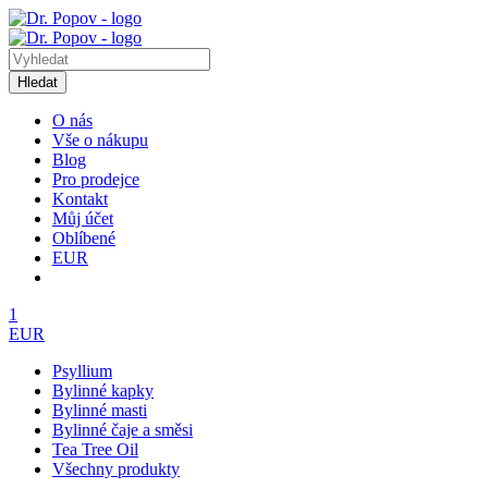
Hledat
O nás
Vše o nákupu
Blog
Pro prodejce
Kontakt
Můj účet
Oblíbené
EUR
1
EUR
Psyllium
Bylinné kapky
Bylinné masti
Bylinné čaje a směsi
Tea Tree Oil
Všechny produkty