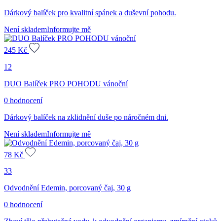
Dárkový balíček pro kvalitní spánek a duševní pohodu.
Není skladem
Informujte mě
245
Kč
12
DUO Balíček PRO POHODU vánoční
0 hodnocení
Dárkový balíček na zklidnění duše po náročném dni.
Není skladem
Informujte mě
78
Kč
33
Odvodnění Edemin, porcovaný čaj, 30 g
0 hodnocení