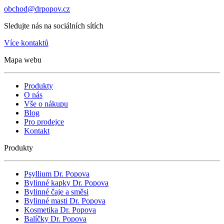
obchod@drpopov.cz
Sledujte nás na sociálních sítích
Více kontaktů
Mapa webu
Produkty
O nás
Vše o nákupu
Blog
Pro prodejce
Kontakt
Produkty
Psyllium Dr. Popova
Bylinné kapky Dr. Popova
Bylinné čaje a směsi
Bylinné masti Dr. Popova
Kosmetika Dr. Popova
Balíčky Dr. Popova