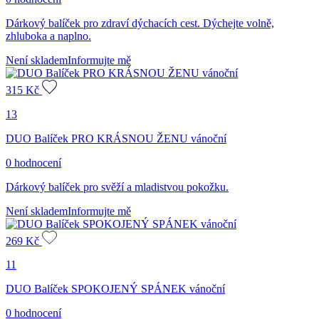
Dárkový balíček pro zdraví dýchacích cest. Dýchejte volně,
zhluboka a naplno.
Není skladem
Informujte mě
315
Kč
13
DUO Balíček PRO KRÁSNOU ŽENU vánoční
0 hodnocení
Dárkový balíček pro svěží a mladistvou pokožku.
Není skladem
Informujte mě
269
Kč
11
DUO Balíček SPOKOJENÝ SPÁNEK vánoční
0 hodnocení