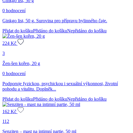
Ginkgo list, 50 g
0 hodnocení
Ginkgo list, 50 g. Surovina pro přípravu bylinného čaje.
Přidat do košíku
Přidáno do košíku
Nepřidáno do košíku
224
Kč
3
Žen-šen kořen, 20 g
0 hodnocení
Podporuje fyzickou, psychickou i sexuální výkonnost, životní
pohodu a vitalitu. Doplněk...
Přidat do košíku
Přidáno do košíku
Nepřidáno do košíku
162
Kč
112
Senziten – mast na intimní partie, 50 ml