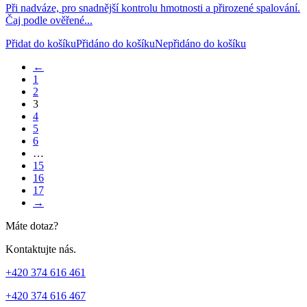
Při nadváze, pro snadnější kontrolu hmotnosti a přirozené spalování.
Čaj podle ověřené...
Přidat do košíku
Přidáno do košíku
Nepřidáno do košíku
←
1
2
3
4
5
6
…
15
16
17
→
Máte dotaz?
Kontaktujte nás.
+420 374 616 461
+420 374 616 467