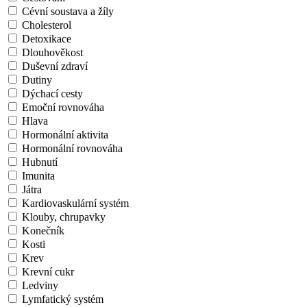
Cévní soustava a žíly
Cholesterol
Detoxikace
Dlouhověkost
Duševní zdraví
Dutiny
Dýchací cesty
Emoční rovnováha
Hlava
Hormonální aktivita
Hormonální rovnováha
Hubnutí
Imunita
Játra
Kardiovaskulární systém
Klouby, chrupavky
Konečník
Kosti
Krev
Krevní cukr
Ledviny
Lymfatický systém