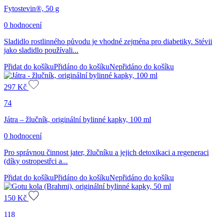
Fytostevin®, 50 g
0 hodnocení
Sladidlo rostlinného původu je vhodné zejména pro diabetiky. Stévii
jako sladidlo používali...
Přidat do košíku
Přidáno do košíku
Nepřidáno do košíku
297
Kč
74
Játra – žlučník, originální bylinné kapky, 100 ml
0 hodnocení
Pro správnou činnost jater, žlučníku a jejich detoxikaci a regeneraci
(díky ostropestřci a...
Přidat do košíku
Přidáno do košíku
Nepřidáno do košíku
150
Kč
118