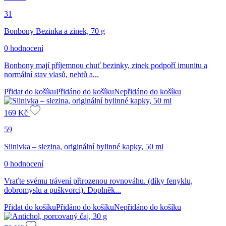
31
Bonbony Bezinka a zinek, 70 g
0 hodnocení
Bonbony mají příjemnou chuť bezinky, zinek podpoří imunitu a
normální stav vlasů, nehtů a...
Přidat do košíku
Přidáno do košíku
Nepřidáno do košíku
169
Kč
59
Slinivka – slezina, originální bylinné kapky, 50 ml
0 hodnocení
Vraťte svému trávení přirozenou rovnováhu. (díky fenyklu,
dobromyslu a puškvorci). Doplněk...
Přidat do košíku
Přidáno do košíku
Nepřidáno do košíku