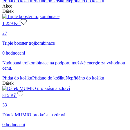
Přidat do košíku
Přidáno do košíku
Nepřidáno do košíku
Akce
Dárek
1 259
Kč
27
Triple booster trojkombinace
0 hodnocení
Nadupaná trojkombinace na podporu mužské energie za výhodnou
cenu.
Přidat do košíku
Přidáno do košíku
Nepřidáno do košíku
Dárek
815
Kč
33
Dárek MUMIO pro krásu a zdraví
0 hodnocení