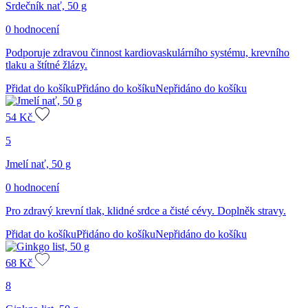
Srdečník nať, 50 g
0 hodnocení
Podporuje zdravou činnost kardiovaskulárního systému, krevního
tlaku a štítné žlázy.
Přidat do košíku
Přidáno do košíku
Nepřidáno do košíku
54
Kč
5
Jmelí nať, 50 g
0 hodnocení
Pro zdravý krevní tlak, klidné srdce a čisté cévy. Doplněk stravy.
Přidat do košíku
Přidáno do košíku
Nepřidáno do košíku
68
Kč
8