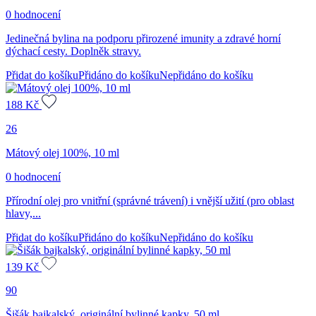
0 hodnocení
Jedinečná bylina na podporu přirozené imunity a zdravé horní
dýchací cesty. Doplněk stravy.
Přidat do košíku
Přidáno do košíku
Nepřidáno do košíku
188
Kč
26
Mátový olej 100%, 10 ml
0 hodnocení
Přírodní olej pro vnitřní (správné trávení) i vnější užití (pro oblast
hlavy,...
Přidat do košíku
Přidáno do košíku
Nepřidáno do košíku
139
Kč
90
Šišák bajkalský, originální bylinné kapky, 50 ml