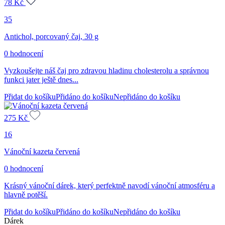
78
Kč
35
Antichol, porcovaný čaj, 30 g
0 hodnocení
Vyzkoušejte náš čaj pro zdravou hladinu cholesterolu a správnou
funkci jater ještě dnes...
Přidat do košíku
Přidáno do košíku
Nepřidáno do košíku
275
Kč
16
Vánoční kazeta červená
0 hodnocení
Krásný vánoční dárek, který perfektně navodí vánoční atmosféru a
hlavně potěší.
Přidat do košíku
Přidáno do košíku
Nepřidáno do košíku
Dárek