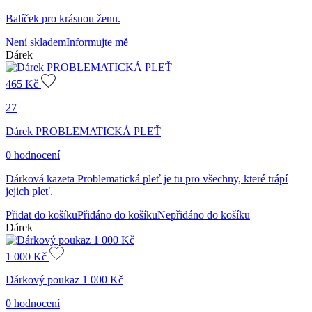
Balíček pro krásnou ženu.
Není skladem
Informujte mě
Dárek
465
Kč
27
Dárek PROBLEMATICKÁ PLEŤ
0 hodnocení
Dárková kazeta Problematická pleť je tu pro všechny, které trápí
jejich pleť.
Přidat do košíku
Přidáno do košíku
Nepřidáno do košíku
Dárek
1 000
Kč
Dárkový poukaz 1 000 Kč
0 hodnocení