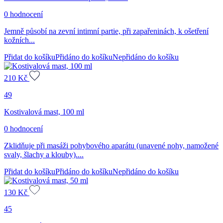
0 hodnocení
Jemně působí na zevní intimní partie, při zapařeninách, k ošetření
kožních...
Přidat do košíku
Přidáno do košíku
Nepřidáno do košíku
210
Kč
49
Kostivalová mast, 100 ml
0 hodnocení
Zklidňuje při masáži pohybového aparátu (unavené nohy, namožené
svaly, šlachy a klouby)....
Přidat do košíku
Přidáno do košíku
Nepřidáno do košíku
130
Kč
45