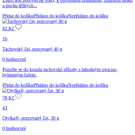
Zbaví tělo přebytečné vody, k odvodnění organismu, zmírnění otoků
a pocitu těžkých...
Přidat do košíku
Přidáno do košíku
Nepřidáno do košíku
82
Kč
16
Tachovský čaj, porcovaný 40 g
0 hodnocení
Ponořte se do kouzla tachovské přírody s lahodným ovocno-
bylinnným čajem.
Přidat do košíku
Přidáno do košíku
Nepřidáno do košíku
78
Kč
43
Otylka®, porcovaný čaj, 30 g
0 hodnocení