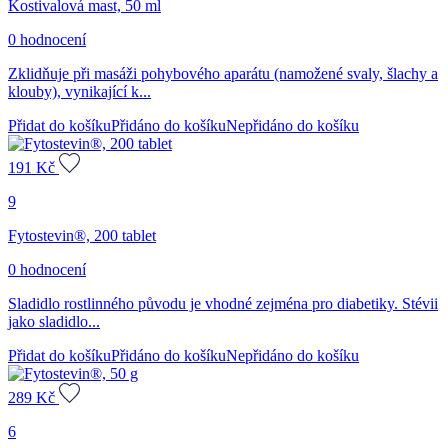
Kostivalová mast, 50 ml
0 hodnocení
Zklidňuje při masáži pohybového aparátu (namožené svaly, šlachy a
klouby), vynikající k...
Přidat do košíku
Přidáno do košíku
Nepřidáno do košíku
191
Kč
9
Fytostevin®, 200 tablet
0 hodnocení
Sladidlo rostlinného původu je vhodné zejména pro diabetiky. Stévii
jako sladidlo...
Přidat do košíku
Přidáno do košíku
Nepřidáno do košíku
289
Kč
6