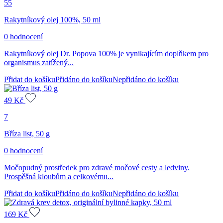
55
Rakytníkový olej 100%, 50 ml
0 hodnocení
Rakytníkový olej Dr. Popova 100% je vynikajícím doplňkem pro
organismus zatížený...
Přidat do košíku
Přidáno do košíku
Nepřidáno do košíku
49
Kč
7
Bříza list, 50 g
0 hodnocení
Močopudný prostředek pro zdravé močové cesty a ledviny.
Prospěšná kloubům a celkovému...
Přidat do košíku
Přidáno do košíku
Nepřidáno do košíku
169
Kč