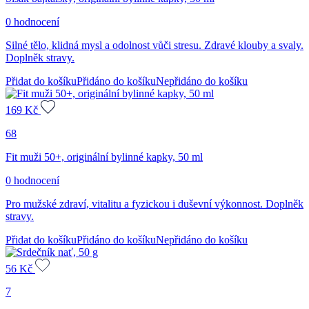
0 hodnocení
Silné tělo, klidná mysl a odolnost vůči stresu. Zdravé klouby a svaly.
Doplněk stravy.
Přidat do košíku
Přidáno do košíku
Nepřidáno do košíku
169
Kč
68
Fit muži 50+, originální bylinné kapky, 50 ml
0 hodnocení
Pro mužské zdraví, vitalitu a fyzickou i duševní výkonnost. Doplněk
stravy.
Přidat do košíku
Přidáno do košíku
Nepřidáno do košíku
56
Kč
7