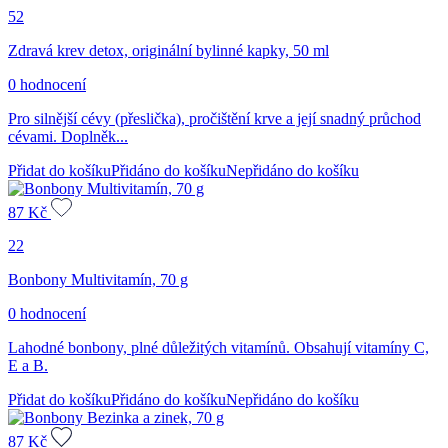
52
Zdravá krev detox, originální bylinné kapky, 50 ml
0 hodnocení
Pro silnější cévy (přeslička), pročištění krve a její snadný průchod
cévami. Doplněk...
Přidat do košíku
Přidáno do košíku
Nepřidáno do košíku
87
Kč
22
Bonbony Multivitamín, 70 g
0 hodnocení
Lahodné bonbony, plné důležitých vitamínů. Obsahují vitamíny C,
E a B.
Přidat do košíku
Přidáno do košíku
Nepřidáno do košíku
87
Kč