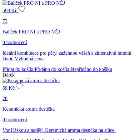
599
Kč
73
Balíček PRO NI a PRO NĚJ
0 hodnocení
Ideální kombinace pro páry, zažehnou vášeň a zintenzivní intimní
život. Výhodná cena.
Přidat do košíku
Přidáno do košíku
Nepřidáno do košíku
Dárek
59
Kč
20
Keramická aroma destička
0 hodnocení
Voní láskou a nadějí. Keramická aroma destička na silice.