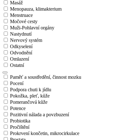
Masáž
Menopauza, klimakterium
Menstruace
Močové cesty
Muži-Pohlavní orgány
Nastydnutí
Nervový systém
Odkyselení
Odvodnění
Omlazení
Ostatní
Paměť a soustředění, činnost mozku
Pocení
Podpora chuti k jídlu
Pokožka, pleť, kůže
Pomerančová kůže
Potence
Pozitivní nálada a povzbuzení
Probiotika
Pročištění
Prokrvení končetin, mikrocirkulace
Prostata