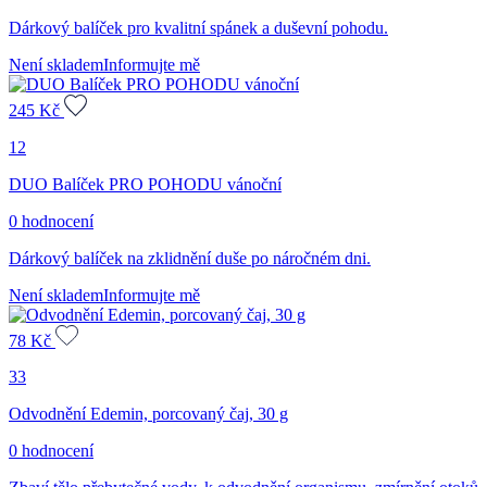
Dárkový balíček pro kvalitní spánek a duševní pohodu.
Není skladem
Informujte mě
245
Kč
12
DUO Balíček PRO POHODU vánoční
0 hodnocení
Dárkový balíček na zklidnění duše po náročném dni.
Není skladem
Informujte mě
78
Kč
33
Odvodnění Edemin, porcovaný čaj, 30 g
0 hodnocení