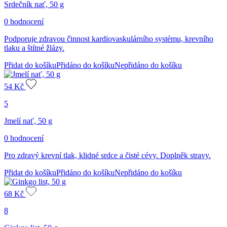
Srdečník nať, 50 g
0 hodnocení
Podporuje zdravou činnost kardiovaskulárního systému, krevního
tlaku a štítné žlázy.
Přidat do košíku
Přidáno do košíku
Nepřidáno do košíku
54
Kč
5
Jmelí nať, 50 g
0 hodnocení
Pro zdravý krevní tlak, klidné srdce a čisté cévy. Doplněk stravy.
Přidat do košíku
Přidáno do košíku
Nepřidáno do košíku
68
Kč
8