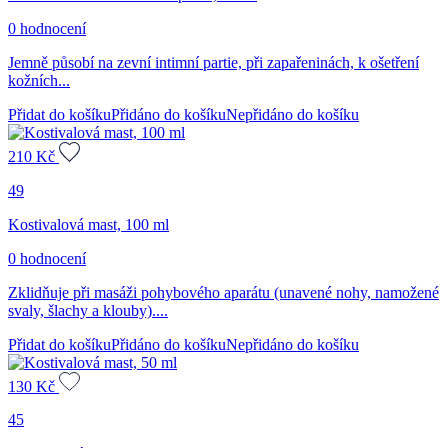
0 hodnocení
Jemně působí na zevní intimní partie, při zapařeninách, k ošetření
kožních...
Přidat do košíku
Přidáno do košíku
Nepřidáno do košíku
210
Kč
49
Kostivalová mast, 100 ml
0 hodnocení
Zklidňuje při masáži pohybového aparátu (unavené nohy, namožené
svaly, šlachy a klouby)....
Přidat do košíku
Přidáno do košíku
Nepřidáno do košíku
130
Kč
45