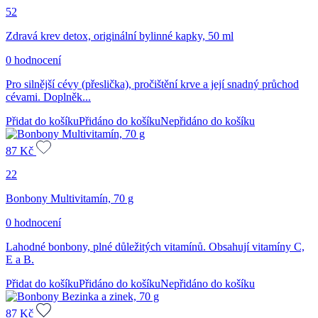
52
Zdravá krev detox, originální bylinné kapky, 50 ml
0 hodnocení
Pro silnější cévy (přeslička), pročištění krve a její snadný průchod
cévami. Doplněk...
Přidat do košíku
Přidáno do košíku
Nepřidáno do košíku
87
Kč
22
Bonbony Multivitamín, 70 g
0 hodnocení
Lahodné bonbony, plné důležitých vitamínů. Obsahují vitamíny C,
E a B.
Přidat do košíku
Přidáno do košíku
Nepřidáno do košíku
87
Kč