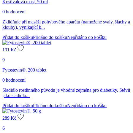
Kostivalová mast, 50 ml
0 hodnocení
Zklidňuje při masáži pohybového aparátu (namožené svaly, šlachy a
klouby), vynikající k...
Přidat do košíku
Přidáno do košíku
Nepřidáno do košíku
191
Kč
9
Fytostevin®, 200 tablet
0 hodnocení
Sladidlo rostlinného původu je vhodné zejména pro diabetiky. Stévii
jako sladidlo...
Přidat do košíku
Přidáno do košíku
Nepřidáno do košíku
289
Kč
6