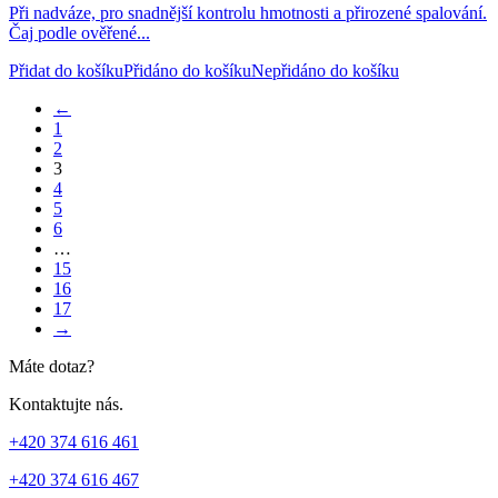
Při nadváze, pro snadnější kontrolu hmotnosti a přirozené spalování.
Čaj podle ověřené...
Přidat do košíku
Přidáno do košíku
Nepřidáno do košíku
←
1
2
3
4
5
6
…
15
16
17
→
Máte dotaz?
Kontaktujte nás.
+420 374 616 461
+420 374 616 467