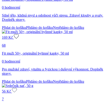
0 hodnocení
Silné tělo, klidná mysl a odolnost vůči stresu. Zdravé klouby a svaly.
Doplněk stravy.
Přidat do košíku
Přidáno do košíku
Nepřidáno do košíku
169
Kč
68
Fit muži 50+, originální bylinné kapky, 50 ml
0 hodnocení
Pro mužské zdraví, vitalitu a fyzickou i duševní výkonnost. Doplněk
stravy.
Přidat do košíku
Přidáno do košíku
Nepřidáno do košíku
56
Kč
7