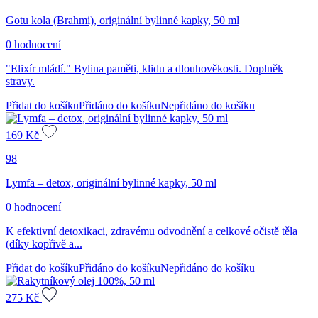
Gotu kola (Brahmi), originální bylinné kapky, 50 ml
0 hodnocení
"Elixír mládí." Bylina paměti, klidu a dlouhověkosti. Doplněk
stravy.
Přidat do košíku
Přidáno do košíku
Nepřidáno do košíku
169
Kč
98
Lymfa – detox, originální bylinné kapky, 50 ml
0 hodnocení
K efektivní detoxikaci, zdravému odvodnění a celkové očistě těla
(díky kopřivě a...
Přidat do košíku
Přidáno do košíku
Nepřidáno do košíku
275
Kč