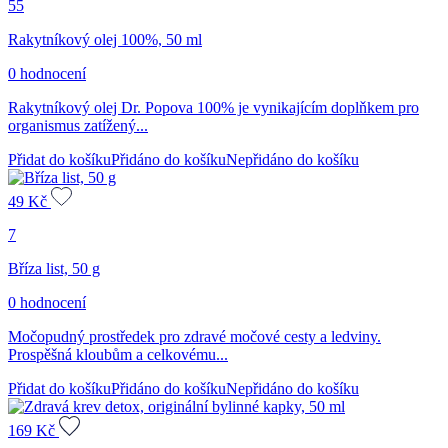
55
Rakytníkový olej 100%, 50 ml
0 hodnocení
Rakytníkový olej Dr. Popova 100% je vynikajícím doplňkem pro
organismus zatížený...
Přidat do košíku
Přidáno do košíku
Nepřidáno do košíku
49
Kč
7
Bříza list, 50 g
0 hodnocení
Močopudný prostředek pro zdravé močové cesty a ledviny.
Prospěšná kloubům a celkovému...
Přidat do košíku
Přidáno do košíku
Nepřidáno do košíku
169
Kč