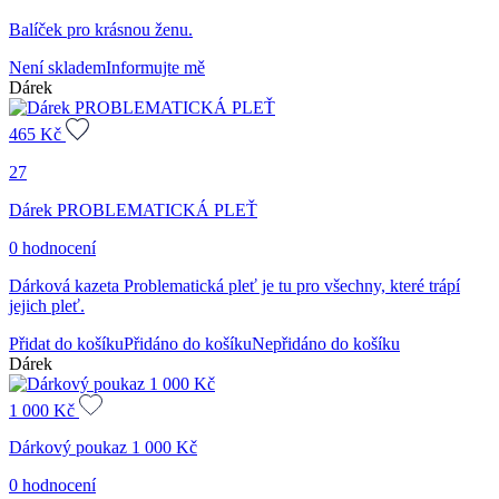
Balíček pro krásnou ženu.
Není skladem
Informujte mě
Dárek
465
Kč
27
Dárek PROBLEMATICKÁ PLEŤ
0 hodnocení
Dárková kazeta Problematická pleť je tu pro všechny, které trápí
jejich pleť.
Přidat do košíku
Přidáno do košíku
Nepřidáno do košíku
Dárek
1 000
Kč
Dárkový poukaz 1 000 Kč
0 hodnocení