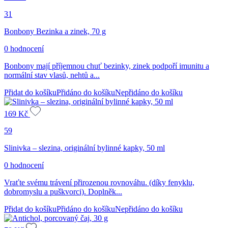
31
Bonbony Bezinka a zinek, 70 g
0 hodnocení
Bonbony mají příjemnou chuť bezinky, zinek podpoří imunitu a
normální stav vlasů, nehtů a...
Přidat do košíku
Přidáno do košíku
Nepřidáno do košíku
169
Kč
59
Slinivka – slezina, originální bylinné kapky, 50 ml
0 hodnocení
Vraťte svému trávení přirozenou rovnováhu. (díky fenyklu,
dobromyslu a puškvorci). Doplněk...
Přidat do košíku
Přidáno do košíku
Nepřidáno do košíku