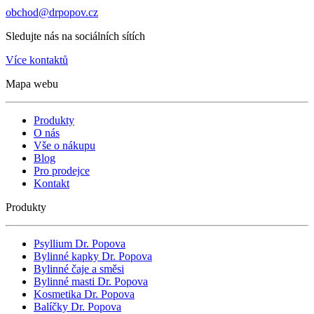
obchod@drpopov.cz
Sledujte nás na sociálních sítích
Více kontaktů
Mapa webu
Produkty
O nás
Vše o nákupu
Blog
Pro prodejce
Kontakt
Produkty
Psyllium Dr. Popova
Bylinné kapky Dr. Popova
Bylinné čaje a směsi
Bylinné masti Dr. Popova
Kosmetika Dr. Popova
Balíčky Dr. Popova