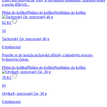
Zbaví tělo přebytečné vody, k odvodnění organismu, zmírnění otoků
a pocitu těžkých...
Přidat do košíku
Přidáno do košíku
Nepřidáno do košíku
82
Kč
16
Tachovský čaj, porcovaný 40 g
0 hodnocení
Ponořte se do kouzla tachovské přírody s lahodným ovocno-
bylinnným čajem.
Přidat do košíku
Přidáno do košíku
Nepřidáno do košíku
78
Kč
43
Otylka®, porcovaný čaj, 30 g
0 hodnocení