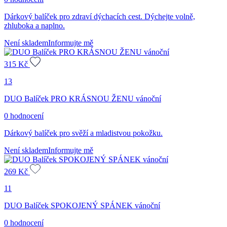
Dárkový balíček pro zdraví dýchacích cest. Dýchejte volně,
zhluboka a naplno.
Není skladem
Informujte mě
315
Kč
13
DUO Balíček PRO KRÁSNOU ŽENU vánoční
0 hodnocení
Dárkový balíček pro svěží a mladistvou pokožku.
Není skladem
Informujte mě
269
Kč
11
DUO Balíček SPOKOJENÝ SPÁNEK vánoční
0 hodnocení