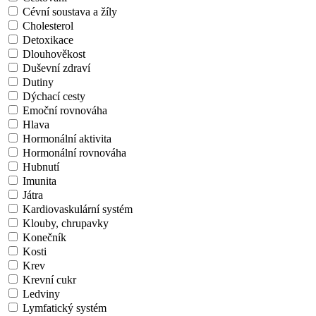
Cévní soustava a žíly
Cholesterol
Detoxikace
Dlouhověkost
Duševní zdraví
Dutiny
Dýchací cesty
Emoční rovnováha
Hlava
Hormonální aktivita
Hormonální rovnováha
Hubnutí
Imunita
Játra
Kardiovaskulární systém
Klouby, chrupavky
Konečník
Kosti
Krev
Krevní cukr
Ledviny
Lymfatický systém