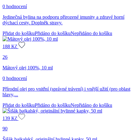
0 hodnocení
Jedinečná bylina na podporu přirozené imunity a zdravé horní
dýchací cesty. Doplněk stravy.
Přidat do košíku
Přidáno do košíku
Nepřidáno do košíku
188
Kč
26
Mátový olej 100%, 10 ml
0 hodnocení
Přírodní olej pro vnitřní (správné trávení) i vnější užití (pro oblast
hlavy,...
Přidat do košíku
Přidáno do košíku
Nepřidáno do košíku
139
Kč
90
Šišák bajkalský, originální bylinné kapky, 50 ml