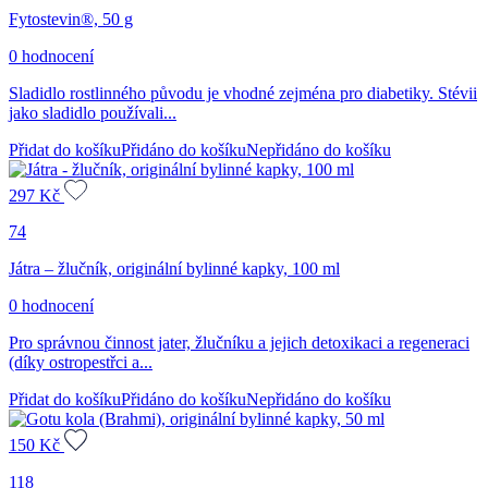
Fytostevin®, 50 g
0 hodnocení
Sladidlo rostlinného původu je vhodné zejména pro diabetiky. Stévii
jako sladidlo používali...
Přidat do košíku
Přidáno do košíku
Nepřidáno do košíku
297
Kč
74
Játra – žlučník, originální bylinné kapky, 100 ml
0 hodnocení
Pro správnou činnost jater, žlučníku a jejich detoxikaci a regeneraci
(díky ostropestřci a...
Přidat do košíku
Přidáno do košíku
Nepřidáno do košíku
150
Kč
118