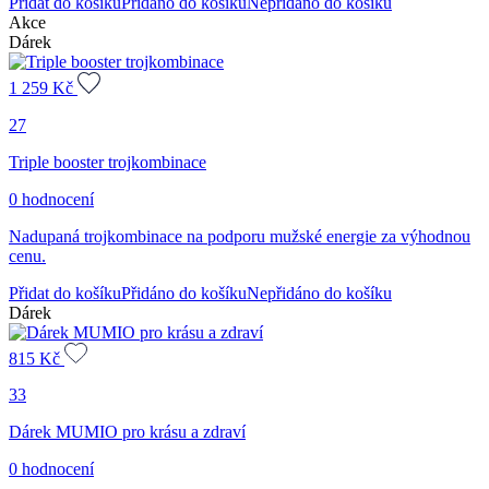
Přidat do košíku
Přidáno do košíku
Nepřidáno do košíku
Akce
Dárek
1 259
Kč
27
Triple booster trojkombinace
0 hodnocení
Nadupaná trojkombinace na podporu mužské energie za výhodnou
cenu.
Přidat do košíku
Přidáno do košíku
Nepřidáno do košíku
Dárek
815
Kč
33
Dárek MUMIO pro krásu a zdraví
0 hodnocení