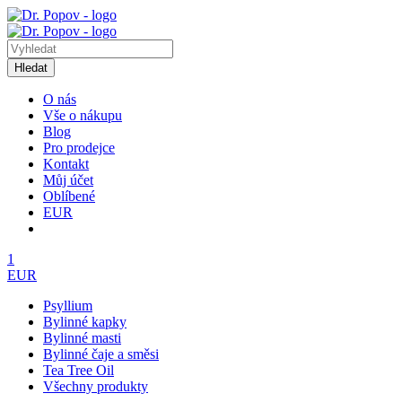
Hledat
O nás
Vše o nákupu
Blog
Pro prodejce
Kontakt
Můj účet
Oblíbené
EUR
1
EUR
Psyllium
Bylinné kapky
Bylinné masti
Bylinné čaje a směsi
Tea Tree Oil
Všechny produkty