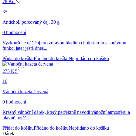
78
Kč
35
Antichol, porcovaný čaj, 30 g
0 hodnocení
Vyzkoušejte náš čaj pro zdravou hladinu cholesterolu a správnou
funkci jater ještě dnes...
Přidat do košíku
Přidáno do košíku
Nepřidáno do košíku
275
Kč
16
Vánoční kazeta červená
0 hodnocení
Krásný vánoční dárek, který perfektně navodí vánoční atmosféru a
hlavně potěší.
Přidat do košíku
Přidáno do košíku
Nepřidáno do košíku
Dárek