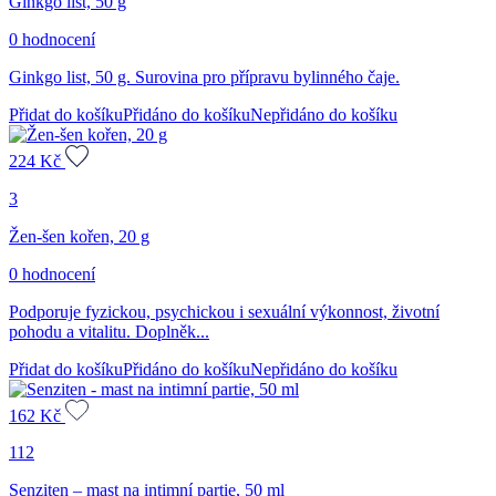
Ginkgo list, 50 g
0 hodnocení
Ginkgo list, 50 g. Surovina pro přípravu bylinného čaje.
Přidat do košíku
Přidáno do košíku
Nepřidáno do košíku
224
Kč
3
Žen-šen kořen, 20 g
0 hodnocení
Podporuje fyzickou, psychickou i sexuální výkonnost, životní
pohodu a vitalitu. Doplněk...
Přidat do košíku
Přidáno do košíku
Nepřidáno do košíku
162
Kč
112
Senziten – mast na intimní partie, 50 ml