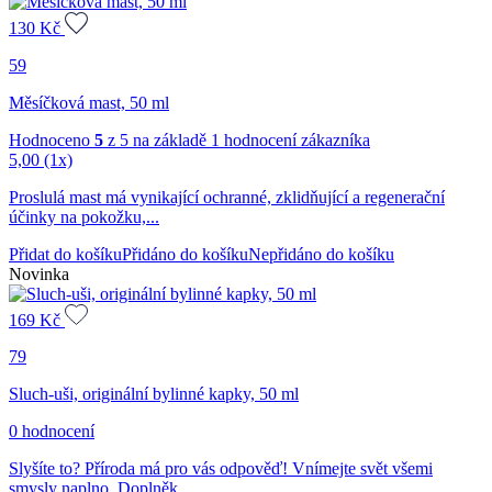
130
Kč
59
Měsíčková mast, 50 ml
Hodnoceno
5
z 5 na základě
1
hodnocení zákazníka
5,00
(1x)
Proslulá mast má vynikající ochranné, zklidňující a regenerační
účinky na pokožku,...
Přidat do košíku
Přidáno do košíku
Nepřidáno do košíku
Novinka
169
Kč
79
Sluch-uši, originální bylinné kapky, 50 ml
0 hodnocení
Slyšíte to? Příroda má pro vás odpověď! Vnímejte svět všemi
smysly naplno. Doplněk...