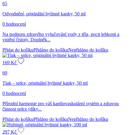
65
Odvodnění, originální bylinné kapky, 50 ml
0 hodnocení
Na podporu zdravého vylučování vody z těla, pocit lehkosti a
vnitřní čistoty. Doplněk...
Přidat do košíku
Přidáno do košíku
Nepřidáno do košíku
169
Kč
69
Tlak – srdce, originální bylinné kapky, 50 ml
0 hodnocení
Přírodní harmonie pro váš kardiovaskulární systém a zdravou
činnost srdce (díky...
Přidat do košíku
Přidáno do košíku
Nepřidáno do košíku
297
Kč