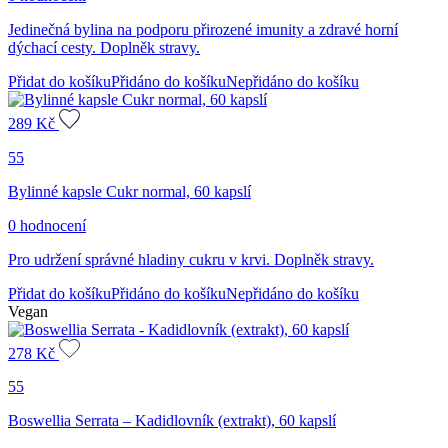
Jedinečná bylina na podporu přirozené imunity a zdravé horní
dýchací cesty. Doplněk stravy.
Přidat do košíku
Přidáno do košíku
Nepřidáno do košíku
289
Kč
55
Bylinné kapsle Cukr normal, 60 kapslí
0 hodnocení
Pro udržení správné hladiny cukru v krvi. Doplněk stravy.
Přidat do košíku
Přidáno do košíku
Nepřidáno do košíku
Vegan
278
Kč
55
Boswellia Serrata – Kadidlovník (extrakt), 60 kapslí