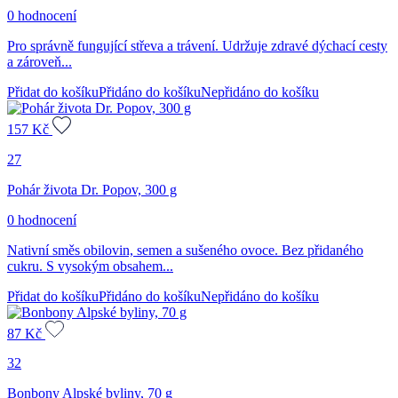
0 hodnocení
Pro správně fungující střeva a trávení. Udržuje zdravé dýchací cesty
a zároveň...
Přidat do košíku
Přidáno do košíku
Nepřidáno do košíku
157
Kč
27
Pohár života Dr. Popov, 300 g
0 hodnocení
Nativní směs obilovin, semen a sušeného ovoce. Bez přidaného
cukru. S vysokým obsahem...
Přidat do košíku
Přidáno do košíku
Nepřidáno do košíku
87
Kč
32
Bonbony Alpské byliny, 70 g