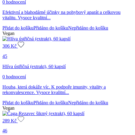
0 hodnocení
Efektivní a blahodárné účinky na pohybový aparát a celkovou
vitalitu. Vysoce kvalitní...
Přidat do košíku
Přidáno do košíku
Nepřidáno do košíku
Vegan
306
Kč
45
Hlíva ústřičná (extrakt), 60 kapslí
0 hodnocení
Houba, která dokáže víc. K podpoře imunity, vitality a
rekonvalescence. Vysoce kvalitní...
Přidat do košíku
Přidáno do košíku
Nepřidáno do košíku
Vegan
289
Kč
46