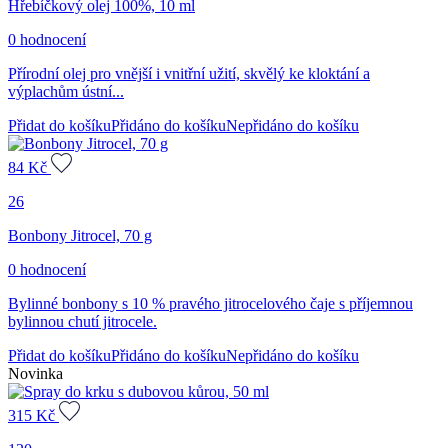
Hřebíčkový olej 100%, 10 ml
0 hodnocení
Přírodní olej pro vnější i vnitřní užití, skvělý ke kloktání a
výplachům ústní...
Přidat do košíku
Přidáno do košíku
Nepřidáno do košíku
84
Kč
26
Bonbony Jitrocel, 70 g
0 hodnocení
Bylinné bonbony s 10 % pravého jitrocelového čaje s příjemnou
bylinnou chutí jitrocele.
Přidat do košíku
Přidáno do košíku
Nepřidáno do košíku
Novinka
315
Kč