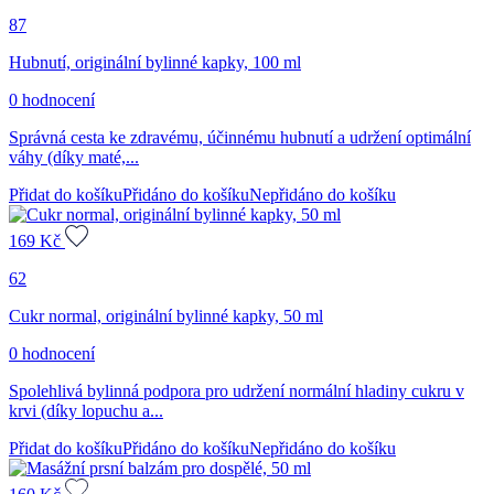
87
Hubnutí, originální bylinné kapky, 100 ml
0 hodnocení
Správná cesta ke zdravému, účinnému hubnutí a udržení optimální
váhy (díky maté,...
Přidat do košíku
Přidáno do košíku
Nepřidáno do košíku
169
Kč
62
Cukr normal, originální bylinné kapky, 50 ml
0 hodnocení
Spolehlivá bylinná podpora pro udržení normální hladiny cukru v
krvi (díky lopuchu a...
Přidat do košíku
Přidáno do košíku
Nepřidáno do košíku
160
Kč