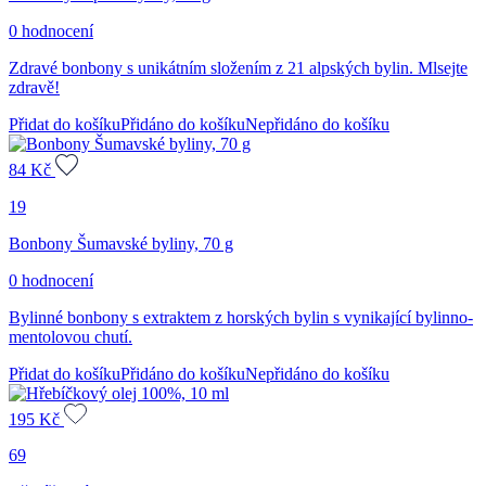
0 hodnocení
Zdravé bonbony s unikátním složením z 21 alpských bylin. Mlsejte
zdravě!
Přidat do košíku
Přidáno do košíku
Nepřidáno do košíku
84
Kč
19
Bonbony Šumavské byliny, 70 g
0 hodnocení
Bylinné bonbony s extraktem z horských bylin s vynikající bylinno-
mentolovou chutí.
Přidat do košíku
Přidáno do košíku
Nepřidáno do košíku
195
Kč
69