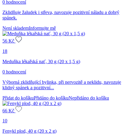
0 hodnocení
Zklidňuje žaludek i střeva, navozuje pozitivní náladu a dobrý
spánek.
Není skladem
Informujte mě
56
Kč
18
Meduňka lékařská nať, 30 g (20 x 1,5 g)
0 hodnocení
Výborná zklidňující bylinka, při nervozitě a neklidu, navozuje
klidný spánek a pozitivní...
Přidat do košíku
Přidáno do košíku
Nepřidáno do košíku
66
Kč
10
Fenykl plod, 40 g (20 x 2 g)