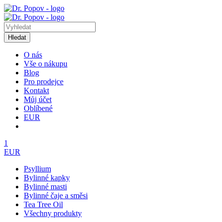
Hledat
O nás
Vše o nákupu
Blog
Pro prodejce
Kontakt
Můj účet
Oblíbené
EUR
1
EUR
Psyllium
Bylinné kapky
Bylinné masti
Bylinné čaje a směsi
Tea Tree Oil
Všechny produkty