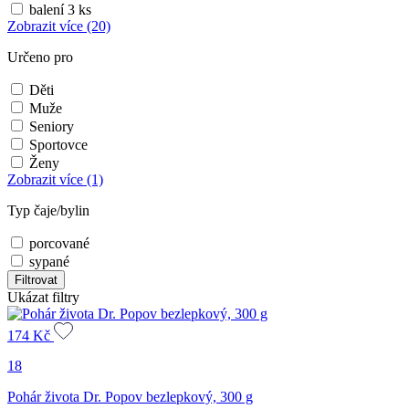
balení 3 ks
Zobrazit více
(20)
Určeno pro
Děti
Muže
Seniory
Sportovce
Ženy
Zobrazit více
(1)
Typ čaje/bylin
porcované
sypané
Filtrovat
Ukázat filtry
174
Kč
18
Pohár života Dr. Popov bezlepkový, 300 g