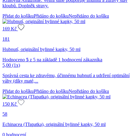
Královna Amazonie. Velmi silně podporuje imunitu a zdravý stav
kloubů. Doplněk stravy.
Přidat do košíku
Přidáno do košíku
Nepřidáno do košíku
169
Kč
181
Hubnutí, originální bylinné kapky, 50 ml
Hodnoceno
5
z 5 na základě
1
hodnocení zákazníka
5,00
(1x)
Správná cesta ke zdravému, účinnému hubnutí a udržení optimální
váhy (díky maté,...
Přidat do košíku
Přidáno do košíku
Nepřidáno do košíku
150
Kč
58
Echinacea (Třapatka), originální bylinné kapky, 50 ml
0 hodnocení