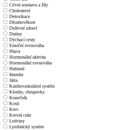
Cévní soustava a žíly
Cholesterol
Detoxikace
Dlouhověkost
Duševní zdraví
Dutiny
Dýchací cesty
Emoční rovnováha
Hlava
Hormonální aktivita
Hormonální rovnováha
Hubnutí
Imunita
Játra
Kardiovaskulární systém
Klouby, chrupavky
Konečník
Kosti
Krev
Krevní cukr
Ledviny
Lymfatický systém