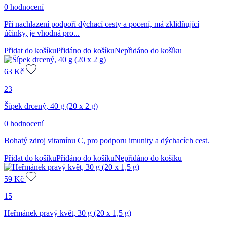
0 hodnocení
Při nachlazení podpoří dýchací cesty a pocení, má zklidňující
účinky, je vhodná pro...
Přidat do košíku
Přidáno do košíku
Nepřidáno do košíku
63
Kč
23
Šípek drcený, 40 g (20 x 2 g)
0 hodnocení
Bohatý zdroj vitamínu C, pro podporu imunity a dýchacích cest.
Přidat do košíku
Přidáno do košíku
Nepřidáno do košíku
59
Kč
15
Heřmánek pravý květ, 30 g (20 x 1,5 g)