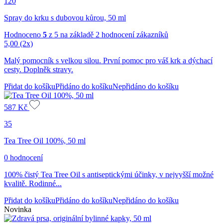
120
Spray do krku s dubovou kůrou, 50 ml
Hodnoceno
5
z 5 na základě
2
hodnocení zákazníků
5,00
(2x)
Malý pomocník s velkou silou. První pomoc pro váš krk a dýchací
cesty. Doplněk stravy.
Přidat do košíku
Přidáno do košíku
Nepřidáno do košíku
587
Kč
35
Tea Tree Oil 100%, 50 ml
0 hodnocení
100% čistý Tea Tree Oil s antiseptickými účinky, v nejvyšší možné
kvalitě. Rodinné...
Přidat do košíku
Přidáno do košíku
Nepřidáno do košíku
Novinka