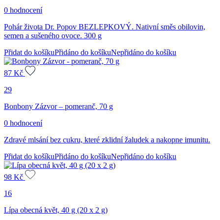
0 hodnocení
Pohár života Dr. Popov BEZLEPKOVÝ. Nativní směs obilovin,
semen a sušeného ovoce. 300 g
Přidat do košíku
Přidáno do košíku
Nepřidáno do košíku
87
Kč
29
Bonbony Zázvor – pomeranč, 70 g
0 hodnocení
Zdravé mlsání bez cukru, které zklidní žaludek a nakopne imunitu.
Přidat do košíku
Přidáno do košíku
Nepřidáno do košíku
98
Kč
16
Lípa obecná květ, 40 g (20 x 2 g)