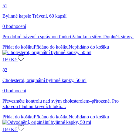
51
Bylinné kapsle Trávení, 60 kapslí
0 hodnocení
Pro dobré trávení a správnou funkci žaludku a střev. Doplněk stravy.
Přidat do košíku
Přidáno do košíku
Nepřidáno do košíku
169
Kč
82
Cholesterol, originální bylinné kapky, 50 ml
0 hodnocení
Převezměte kontrolu nad svým cholesterolem–přirozeně. Pro
zdravou hladinu krevních tuků....
Přidat do košíku
Přidáno do košíku
Nepřidáno do košíku
169
Kč