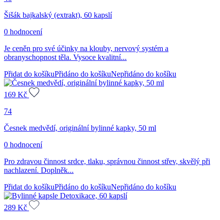
Šišák bajkalský (extrakt), 60 kapslí
0 hodnocení
Je ceněn pro své účinky na klouby, nervový systém a
obranyschopnost těla. Vysoce kvalitní...
Přidat do košíku
Přidáno do košíku
Nepřidáno do košíku
169
Kč
74
Česnek medvědí, originální bylinné kapky, 50 ml
0 hodnocení
Pro zdravou činnost srdce, tlaku, správnou činnost střev, skvělý při
nachlazení. Doplněk...
Přidat do košíku
Přidáno do košíku
Nepřidáno do košíku
289
Kč