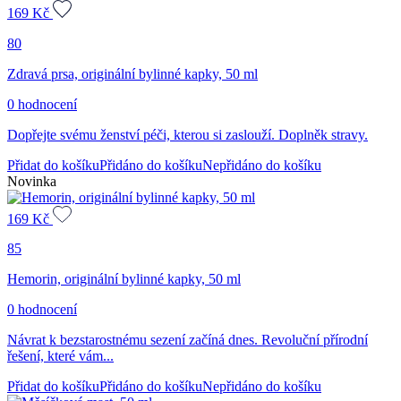
169
Kč
80
Zdravá prsa, originální bylinné kapky, 50 ml
0 hodnocení
Dopřejte svému ženství péči, kterou si zaslouží. Doplněk stravy.
Přidat do košíku
Přidáno do košíku
Nepřidáno do košíku
Novinka
169
Kč
85
Hemorin, originální bylinné kapky, 50 ml
0 hodnocení
Návrat k bezstarostnému sezení začíná dnes. Revoluční přírodní
řešení, které vám...
Přidat do košíku
Přidáno do košíku
Nepřidáno do košíku