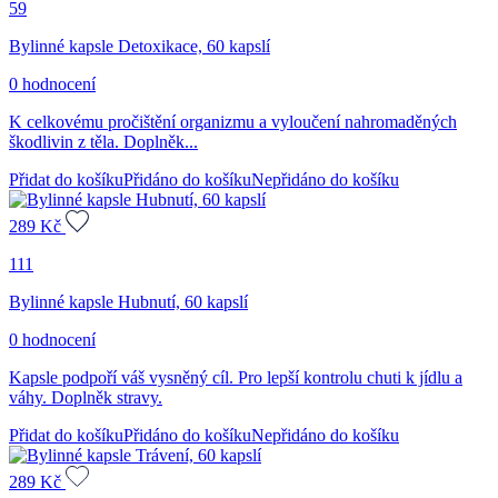
59
Bylinné kapsle Detoxikace, 60 kapslí
0 hodnocení
K celkovému pročištění organizmu a vyloučení nahromaděných
škodlivin z těla. Doplněk...
Přidat do košíku
Přidáno do košíku
Nepřidáno do košíku
289
Kč
111
Bylinné kapsle Hubnutí, 60 kapslí
0 hodnocení
Kapsle podpoří váš vysněný cíl. Pro lepší kontrolu chuti k jídlu a
váhy. Doplněk stravy.
Přidat do košíku
Přidáno do košíku
Nepřidáno do košíku
289
Kč