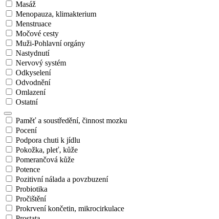
Masáž
Menopauza, klimakterium
Menstruace
Močové cesty
Muži-Pohlavní orgány
Nastydnutí
Nervový systém
Odkyselení
Odvodnění
Omlazení
Ostatní
Paměť a soustředění, činnost mozku
Pocení
Podpora chuti k jídlu
Pokožka, pleť, kůže
Pomerančová kůže
Potence
Pozitivní nálada a povzbuzení
Probiotika
Pročištění
Prokrvení končetin, mikrocirkulace
Prostata