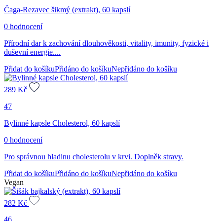
Čaga-Rezavec šikmý (extrakt), 60 kapslí
0 hodnocení
Přírodní dar k zachování dlouhověkosti, vitality, imunity, fyzické i
duševní energie....
Přidat do košíku
Přidáno do košíku
Nepřidáno do košíku
289
Kč
47
Bylinné kapsle Cholesterol, 60 kapslí
0 hodnocení
Pro správnou hladinu cholesterolu v krvi. Doplněk stravy.
Přidat do košíku
Přidáno do košíku
Nepřidáno do košíku
Vegan
282
Kč
46