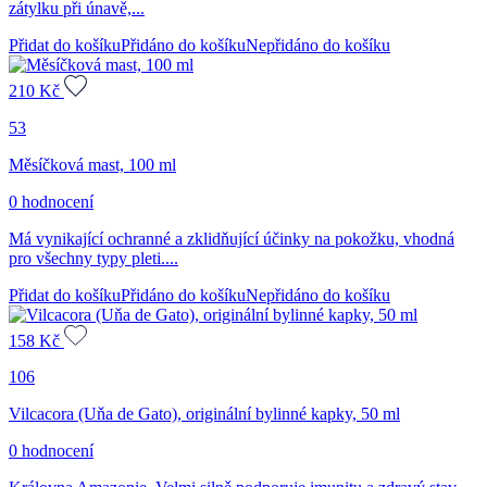
zátylku při únavě,...
Přidat do košíku
Přidáno do košíku
Nepřidáno do košíku
210
Kč
53
Měsíčková mast, 100 ml
0 hodnocení
Má vynikající ochranné a zklidňující účinky na pokožku, vhodná
pro všechny typy pleti....
Přidat do košíku
Přidáno do košíku
Nepřidáno do košíku
158
Kč
106
Vilcacora (Uňa de Gato), originální bylinné kapky, 50 ml
0 hodnocení