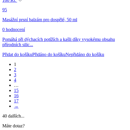
95
Masážní prsní balzám pro dospělé, 50 ml
0 hodnocení
Pomáhá při dýchacích potížích a kašli díky vysokému obsahu
přírodních silic...
Přidat do košíku
Přidáno do košíku
Nepřidáno do košíku
1
2
3
4
…
15
16
17
→
40
dalších...
Máte dotaz?