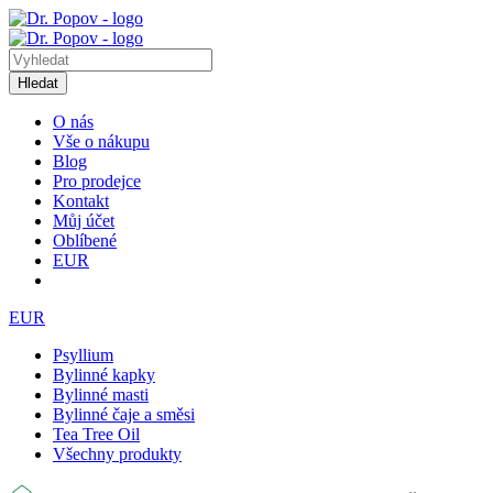
Hledat
O nás
Vše o nákupu
Blog
Pro prodejce
Kontakt
Můj účet
Oblíbené
EUR
EUR
Psyllium
Bylinné kapky
Bylinné masti
Bylinné čaje a směsi
Tea Tree Oil
Všechny produkty