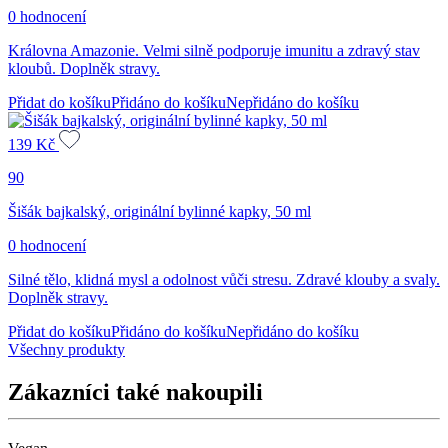
0 hodnocení
Královna Amazonie. Velmi silně podporuje imunitu a zdravý stav
kloubů. Doplněk stravy.
Přidat do košíku
Přidáno do košíku
Nepřidáno do košíku
139
Kč
90
Šišák bajkalský, originální bylinné kapky, 50 ml
0 hodnocení
Silné tělo, klidná mysl a odolnost vůči stresu. Zdravé klouby a svaly.
Doplněk stravy.
Přidat do košíku
Přidáno do košíku
Nepřidáno do košíku
Všechny produkty
Zákazníci také nakoupili