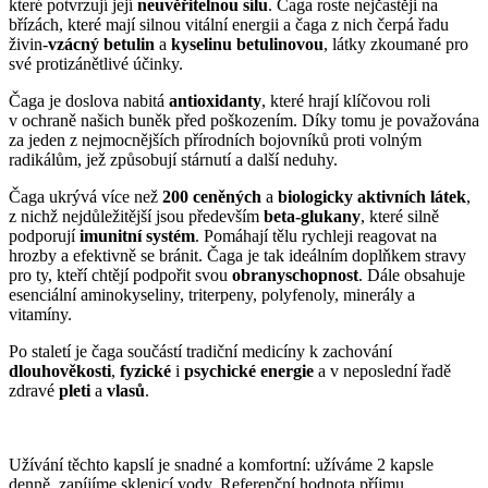
které potvrzují její
neuvěřitelnou sílu
. Čaga roste nejčastěji na
břízách, které mají silnou vitální energii a čaga z nich čerpá řadu
živin-
vzácný betulin
a
kyselinu betulinovou
, látky zkoumané pro
své protizánětlivé účinky.
Čaga je doslova nabitá
antioxidanty
, které hrají klíčovou roli
v ochraně našich buněk před poškozením. Díky tomu je považována
za jeden z nejmocnějších přírodních bojovníků proti volným
radikálům, jež způsobují stárnutí a další neduhy.
Čaga ukrývá více než
200 ceněných
a
biologicky aktivních látek
,
z nichž nejdůležitější jsou především
beta-glukany
, které silně
podporují
imunitní systém
. Pomáhají tělu rychleji reagovat na
hrozby a efektivně se bránit. Čaga je tak ideálním doplňkem stravy
pro ty, kteří chtějí podpořit svou
obranyschopnost
. Dále obsahuje
esenciální aminokyseliny, triterpeny, polyfenoly, minerály a
vitamíny.
Po staletí je čaga součástí tradiční medicíny k zachování
dlouhověkosti
,
fyzické
i
psychické energie
a v neposlední řadě
zdravé
pleti
a
vlasů
.
Užívání těchto kapslí je snadné a komfortní: užíváme 2 kapsle
denně, zapíjíme sklenicí vody. Referenční hodnota příjmu