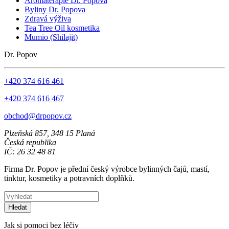
Aromaterapie Dr. Popova
Byliny Dr. Popova
Zdravá výživa
Tea Tree Oil kosmetika
Mumio (Shilajit)
Dr. Popov
+420 374 616 461
+420 374 616 467
obchod@drpopov.cz
Plzeňská 857, 348 15 Planá
Česká republika
IČ: 26 32 48 81
Firma Dr. Popov je přední český výrobce bylinných čajů, mastí,
tinktur, kosmetiky a potravních doplňků.
Hledat
Jak si pomoci bez léčiv