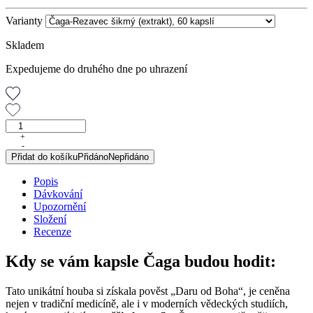
Varianty
Skladem
Expedujeme do druhého dne po uhrazení
Čaga-
Rezavec
+
-
šikmý
Přidat do košíku
Přidáno
Nepřidáno
(extrakt),
60
Popis
kapslí
Dávkování
množství
Upozornění
Složení
Recenze
Kdy se vám kapsle Čaga budou hodit:
Tato unikátní houba si získala pověst „Daru od Boha“, je ceněna
nejen v tradiční medicíně, ale i v moderních vědeckých studiích,