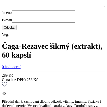
Jméno
E-mail
Vegan
Čaga-Rezavec šikmý (extrakt),
60 kapslí
0 hodnocení
289
Kč
Cena bez DPH:
258
Kč
46
Přírodní dar k zachování dlouhověkosti, vitality, imunity, fyzické i
duševní energie. Vysoce kvalitní extrakt z čagy. Doplněk stravy,