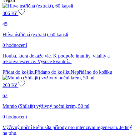
Vegan
306
Kč
45
Hlíva ústřičná (extrakt), 60 kapslí
0 hodnocení
Houba, která dokáže víc. K podpoře imunity, vitality a
rekonvalescence. Vysoce kvalitní...
Přidat do košíku
Přidáno do košíku
Nepřidáno do košíku
263
Kč
62
Mumio (Shilajit) výživný noční krém, 50 ml
0 hodnocení
Výživný noční krém-síla přírody pro intenzivní regeneraci. Jediný
na trhu.