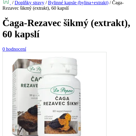
/
Doplňky stravy
/
Bylinné kapsle (bylina+extrakt)
/
Čaga-
Rezavec šikmý (extrakt), 60 kapslí
Čaga-Rezavec šikmý (extrakt),
60 kapslí
0 hodnocení