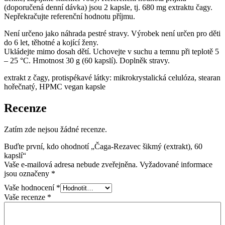
(doporučená denní dávka) jsou 2 kapsle, tj. 680 mg extraktu čagy.
Nepřekračujte referenční hodnotu příjmu.
Není určeno jako náhrada pestré stravy. Výrobek není určen pro děti
do 6 let, těhotné a kojící ženy.
Ukládejte mimo dosah dětí. Uchovejte v suchu a temnu při teplotě 5
– 25 °C. Hmotnost 30 g (60 kapslí). Doplněk stravy.
extrakt z čagy, protispékavé látky: mikrokrystalická celulóza, stearan
hořečnatý, HPMC vegan kapsle
Recenze
Zatím zde nejsou žádné recenze.
Buďte první, kdo ohodnotí „Čaga-Rezavec šikmý (extrakt), 60
kapslí“
Vaše e-mailová adresa nebude zveřejněna.
Vyžadované informace
jsou označeny
*
Vaše hodnocení
*
Vaše recenze
*