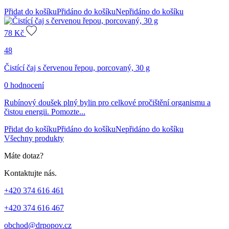
Přidat do košíku
Přidáno do košíku
Nepřidáno do košíku
78
Kč
48
Čistící čaj s červenou řepou, porcovaný, 30 g
0 hodnocení
Rubínový doušek plný bylin pro celkové pročištění organismu a
čistou energii. Pomozte...
Přidat do košíku
Přidáno do košíku
Nepřidáno do košíku
Všechny produkty
Máte dotaz?
Kontaktujte nás.
+420 374 616 461
+420 374 616 467
obchod@drpopov.cz