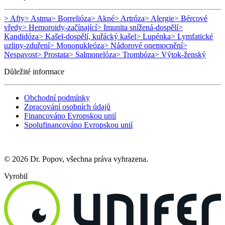
> Afty
> Astma
> Borrelióza
> Akné
> Artróza
> Alergie
> Bércové
vředy
> Hemoroidy-začínající
> Imunita snížená-dospělí
>
Kandidóza
> Kašel-dospělí, kuřácký kašel
> Lupénka
> Lymfatické
uzliny-zduření
> Mononukleóza
> Nádorové onemocnění
>
Nespavost
> Prostata
> Salmonelóza
> Trombóza
> Výtok-ženský
Důležité informace
Obchodní podmínky
Zpracování osobních údajů
Financováno Evropskou unií
Spolufinancováno Evropskou unií
© 2026 Dr. Popov, všechna práva vyhrazena.
Vyrobil