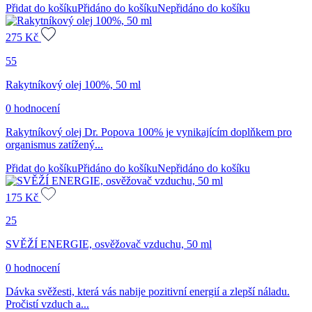
Přidat do košíku
Přidáno do košíku
Nepřidáno do košíku
275
Kč
55
Rakytníkový olej 100%, 50 ml
0 hodnocení
Rakytníkový olej Dr. Popova 100% je vynikajícím doplňkem pro
organismus zatížený...
Přidat do košíku
Přidáno do košíku
Nepřidáno do košíku
175
Kč
25
SVĚŽÍ ENERGIE, osvěžovač vzduchu, 50 ml
0 hodnocení
Dávka svěžesti, která vás nabije pozitivní energií a zlepší náladu.
Pročistí vzduch a...