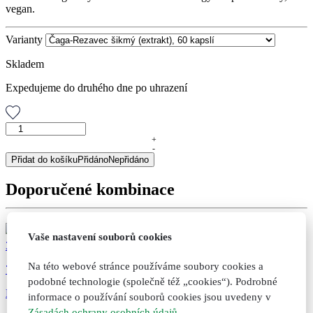
vegan.
Varianty
Skladem
Expedujeme do druhého dne po uhrazení
Čaga-
Rezavec
+
-
šikmý
Přidat do košíku
Přidáno
Nepřidáno
(extrakt),
60
Doporučené kombinace
kapslí
množství
Vaše nastavení souborů cookies
315
Kč
Na této webové stránce používáme soubory cookies a
73
podobné technologie (společně též „cookies“). Podrobné
Echinafit® imunita, originální bylinné kapky, 100 ml
informace o používání souborů cookies jsou uvedeny v
Zásadách ochrany osobních údajů
.